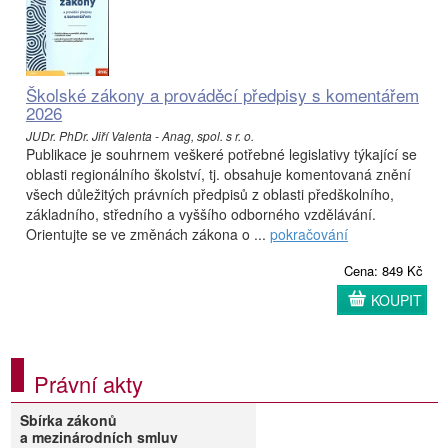
Školské zákony a prováděcí předpisy s komentářem
2026
JUDr. PhDr. Jiří Valenta - Anag, spol. s r. o.
Publikace je souhrnem veškeré potřebné legislativy týkající se
oblasti regionálního školství, tj. obsahuje komentovaná znění
všech důležitých právních předpisů z oblasti předškolního,
základního, středního a vyššího odborného vzdělávání.
Orientujte se ve změnách zákona o ...
pokračování
Cena: 849 Kč
KOUPIT
Právní akty
Sbírka zákonů
a mezinárodních smluv