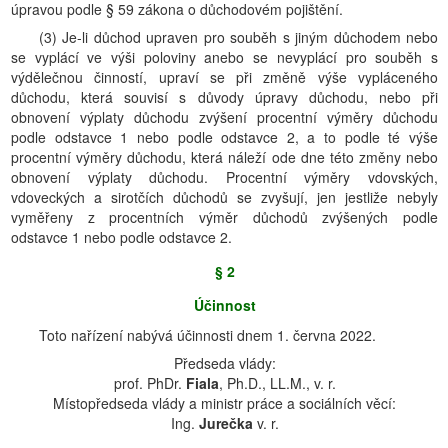
úpravou podle § 59 zákona o důchodovém pojištění.
(3) Je-li důchod upraven pro souběh s jiným důchodem nebo
se vyplácí ve výši poloviny anebo se nevyplácí pro souběh s
výdělečnou činností, upraví se při změně výše vypláceného
důchodu, která souvisí s důvody úpravy důchodu, nebo při
obnovení výplaty důchodu zvýšení procentní výměry důchodu
podle odstavce 1 nebo podle odstavce 2, a to podle té výše
procentní výměry důchodu, která náleží ode dne této změny nebo
obnovení výplaty důchodu. Procentní výměry vdovských,
vdoveckých a sirotčích důchodů se zvyšují, jen jestliže nebyly
vyměřeny z procentních výměr důchodů zvýšených podle
odstavce 1 nebo podle odstavce 2.
§ 2
Účinnost
Toto nařízení nabývá účinnosti dnem 1. června 2022.
Předseda vlády:
prof. PhDr.
Fiala
, Ph.D., LL.M., v. r.
Místopředseda vlády a ministr práce a sociálních věcí:
Ing.
Jurečka
v. r.