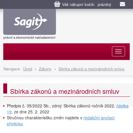
Váš nákupní košík: prázdný
Naviga
Navigace:
Úvod
»
Zákony
»
Sbírka zákonů a mezinárodních smluv
Sbírka zákonů a mezinárodních smluv
Předpis č. 35/2022 Sb., zdroj: Sbírka zákonů ročník 2022,
částka
19
, ze dne 25. 2. 2022
Stručnou charakteristiku změn najdete v
redakční anotaci
předpisu