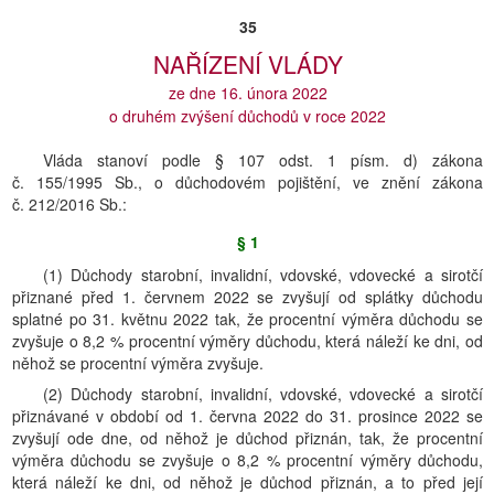
35
NAŘÍZENÍ VLÁDY
ze dne 16. února 2022
o druhém zvýšení důchodů v roce 2022
Vláda stanoví podle § 107 odst. 1 písm. d) zákona
č. 155/1995 Sb., o důchodovém pojištění, ve znění zákona
č. 212/2016 Sb.:
§ 1
(1) Důchody starobní, invalidní, vdovské, vdovecké a sirotčí
přiznané před 1. červnem 2022 se zvyšují od splátky důchodu
splatné po 31. květnu 2022 tak, že procentní výměra důchodu se
zvyšuje o 8,2 % procentní výměry důchodu, která náleží ke dni, od
něhož se procentní výměra zvyšuje.
(2) Důchody starobní, invalidní, vdovské, vdovecké a sirotčí
přiznávané v období od 1. června 2022 do 31. prosince 2022 se
zvyšují ode dne, od něhož je důchod přiznán, tak, že procentní
výměra důchodu se zvyšuje o 8,2 % procentní výměry důchodu,
která náleží ke dni, od něhož je důchod přiznán, a to před její