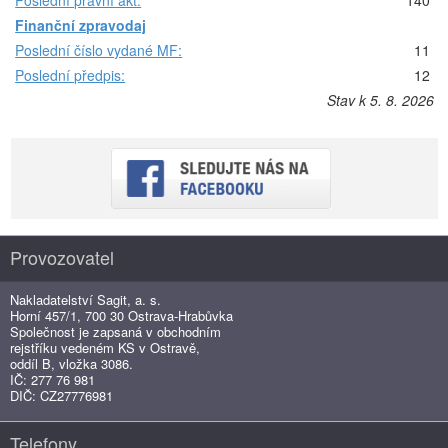
Finanční zpravodaj
Poslední číslo vydané MF:
11
Poslední předpis:
12
Stav k 5. 8. 2026
Provozovatel
Nakladatelství Sagit, a. s.
Horní 457/1, 700 30 Ostrava-Hrabůvka
Společnost je zapsaná v obchodním
rejstříku vedeném KS v Ostravě,
oddíl B, vložka 3086.
IČ: 277 76 981
DIČ: CZ27776981
Telefony