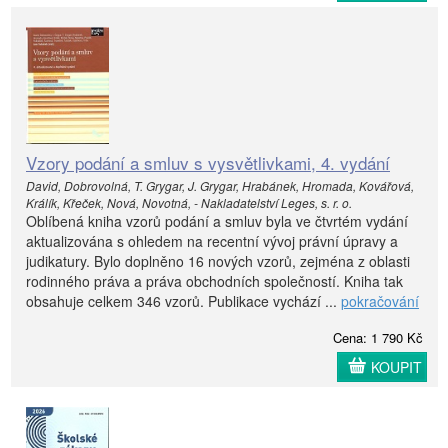
Vzory podání a smluv s vysvětlivkami, 4. vydání
David, Dobrovolná, T. Grygar, J. Grygar, Hrabánek, Hromada, Kovářová,
Králík, Křeček, Nová, Novotná, - Nakladatelství Leges, s. r. o.
Oblíbená kniha vzorů podání a smluv byla ve čtvrtém vydání
aktualizována s ohledem na recentní vývoj právní úpravy a
judikatury. Bylo doplněno 16 nových vzorů, zejména z oblasti
rodinného práva a práva obchodních společností. Kniha tak
obsahuje celkem 346 vzorů. Publikace vychází ...
pokračování
Cena: 1 790 Kč
KOUPIT