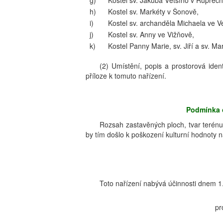
g)
Kostel sv. Jakuba Většího v Ruprecht
h)
Kostel sv. Markéty v Šonově,
i)
Kostel sv. archanděla Michaela ve V
j)
Kostel sv. Anny ve Vižňově,
k)
Kostel Panny Marie, sv. Jiří a sv. Ma
(2) Umístění, popis a prostorová ide
příloze k tomuto nařízení.
Podmínka 
Rozsah zastavěných ploch, tvar terén
by tím došlo k poškození kulturní hodnoty n
Toto nařízení nabývá účinnosti dnem 1
pr