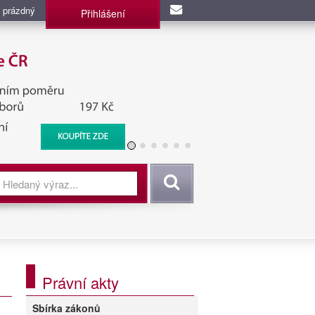
 prázdný
Přihlášení
užba, BIS, Zpravodajské
Vyhledat
Právní akty
Sbírka zákonů