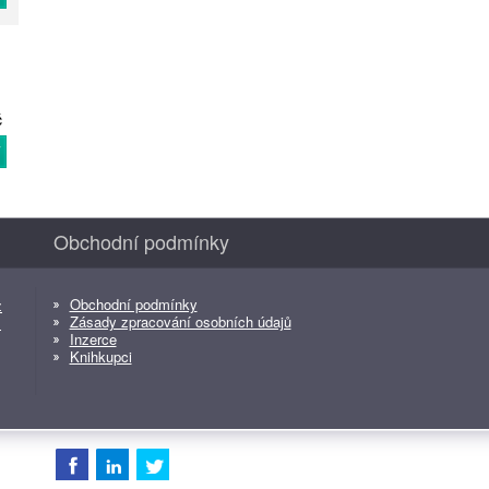
č
T
Obchodní podmínky
Obchodní podmínky
z
Zásady zpracování osobních údajů
z
Inzerce
Knihkupci