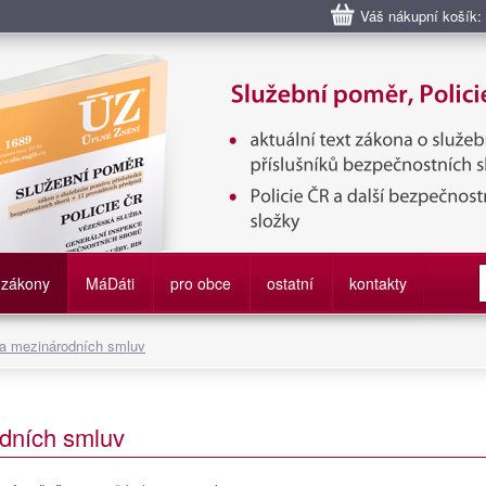
Váš nákupní košík:
bní poměr příslušníků bezpečnostních sborů, Policie ČR, Vězeňská sl
služby
zákony
M
á
D
áti
pro obce
ostatní
kontakty
 a mezinárodních smluv
dních smluv