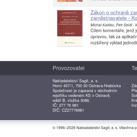
Zákon o ochraně zam
zaměstnavatele - K
Michal Kadlec, Petr Seidl - 
Cílem komentáře, jenž je 
úpravou, tak za aplikačn
rozšířený výklad jednotl
Provozovatel
Te
Nakladatelství Sagit, a. s.
Horní 457/1, 700 30 Ostrava-Hrabůvka
Zá
Společnost je zapsaná v obchodním
Př
rejstříku vedeném KS v Ostravě,
So
oddíl B, vložka 3086.
Kn
IČ: 277 76 981
Inz
DIČ: CZ27776981
© 1996–2026 Nakladatelství Sagit, a. s. Všechna 