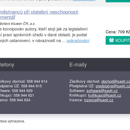
ěstnanců při platební neschopnosti
omentář
Wolters Kluwer ČR, a.s.
koncipován autory, kteří stojí jak za legislativní
Cena: 709 K
í praxí správních úřadů v dané oblasti, je podat
ivých ustanovení, v návaznosti na ...
pokračování
KOUPI
lefony
E-maily
silkový obchod: 558 944 614
Zásilkový obchod:
obchod@sagit.c
edplatné ÚZ: 558 944 615
Předplatné ÚZ:
predplatne@sagit.c
ftware: 558 944 629
Software:
software@sagit.cz
ihkupci: 558 944 621
Knihkupci:
knihkupci@sagit.cz
erce: 558 944 634
Inzerce:
inzerce@sagit.cz
práva vyhrazena.