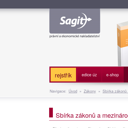
Služe
rejstřík
edice úz
e-shop
Navigace:
Úvod
»
Zákony
»
Sbírka zákonů
Sbírka zákonů a mezináro