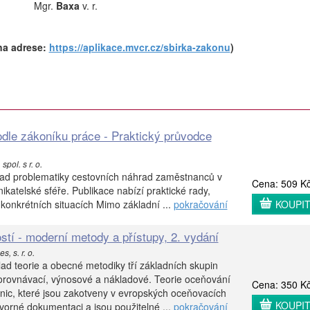
Mgr.
Baxa
v. r.
na adrese:
https://aplikace.mvcr.cz/sbirka-zakonu
)
dle zákoníku práce - Praktický průvodce
pol. s r. o.
lad problematiky cestovních náhrad zaměstnanců v
Cena: 509 K
ikatelské sféře. Publikace nabízí praktické rady,
konkrétních situacích Mimo základní ...
pokračování
KOUPI
tí - moderní metody a přístupy, 2. vydání
s, s. r. o.
lad teorie a obecné metodiky tří základních skupin
rovnávací, výnosové a nákladové. Teorie oceňování
Cena: 350 K
finic, které jsou zakotveny v evropských oceňovacích
KOUPI
orné dokumentaci a jsou použitelné ...
pokračování