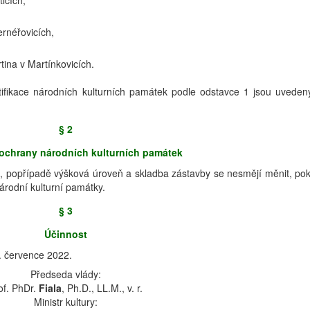
icích,
ernéřovicích,
rtina v Martínkovicích.
ntifikace národních kulturních památek podle odstavce 1 jsou uveden
§ 2
ochrany národních kulturních památek
u, popřípadě výšková úroveň a skladba zástavby se nesmějí měnit, po
árodní kulturní památky.
§ 3
Účinnost
. července 2022.
Předseda vlády:
of. PhDr.
Fiala
, Ph.D., LL.M., v. r.
Ministr kultury: