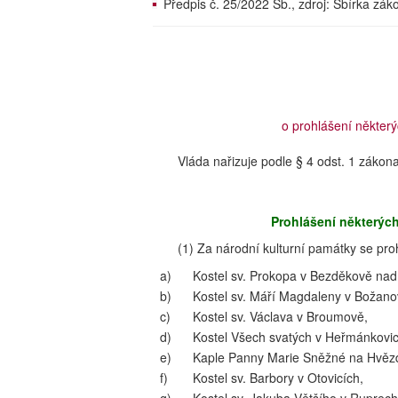
Předpis č. 25/2022 Sb., zdroj: Sbírka zá
o prohlášení některý
Vláda nařizuje podle § 4 odst. 1 zákon
Prohlášení některých
(1) Za národní kulturní památky se proh
a)
Kostel sv. Prokopa v Bezděkově nad 
b)
Kostel sv. Máří Magdaleny v Božano
c)
Kostel sv. Václava v Broumově,
d)
Kostel Všech svatých v Heřmánkovic
e)
Kaple Panny Marie Sněžné na Hvězd
f)
Kostel sv. Barbory v Otovicích,