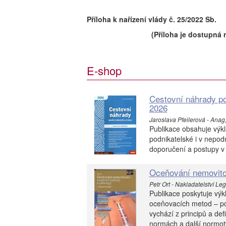
Příloha k nařízení vlády č. 25/2022 Sb.
(Příloha je dostupná 
E-shop
Cestovní náhrady po
2026
Jaroslava Pfeilerová - Anag, s
Publikace obsahuje výk
podnikatelské i v nepodn
doporučení a postupy v 
Oceňování nemovitos
Petr Ort - Nakladatelství Lege
Publikace poskytuje výk
oceňovacích metod – po
vychází z principů a de
normách a další normotv