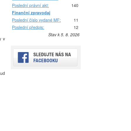
Poslední právní akt:
140
Finanční zpravodaj
Poslední číslo vydané MF:
11
Poslední předpis:
12
Stav k 5. 8. 2026
y v
kud