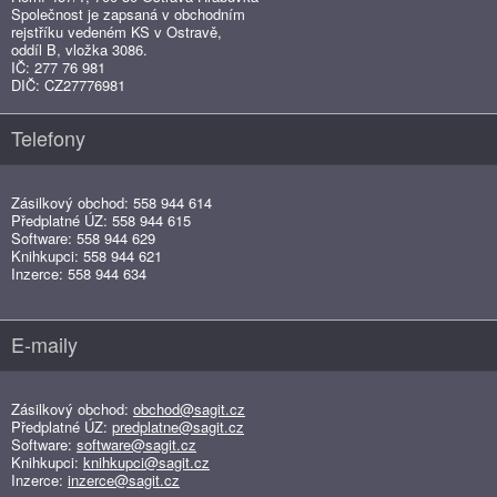
Společnost je zapsaná v obchodním
rejstříku vedeném KS v Ostravě,
oddíl B, vložka 3086.
IČ: 277 76 981
DIČ: CZ27776981
Telefony
Zásilkový obchod: 558 944 614
Předplatné ÚZ: 558 944 615
Software: 558 944 629
Knihkupci: 558 944 621
Inzerce: 558 944 634
E-maily
Zásilkový obchod:
obchod@sagit.cz
Předplatné ÚZ:
predplatne@sagit.cz
Software:
software@sagit.cz
Knihkupci:
knihkupci@sagit.cz
Inzerce:
inzerce@sagit.cz