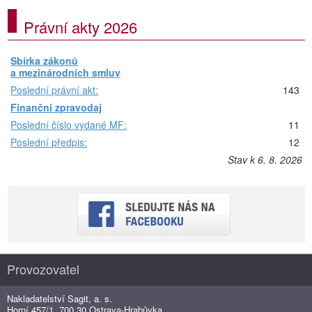
Právní akty 2026
Sbírka zákonů
a mezinárodních smluv
Poslední právní akt:
143
Finanční zpravodaj
Poslední číslo vydané MF:
11
Poslední předpis:
12
Stav k 6. 8. 2026
Provozovatel
Nakladatelství Sagit, a. s.
Horní 457/1, 700 30 Ostrava-Hrabůvka