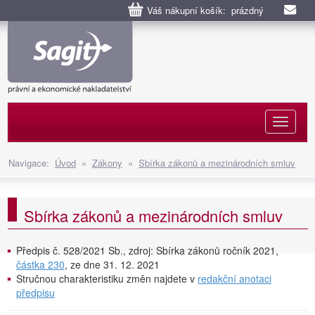
Váš nákupní košík: prázdný
Naviga
Navigace:
Úvod
»
Zákony
»
Sbírka zákonů a mezinárodních smluv
Sbírka zákonů a mezinárodních smluv
Předpis č. 528/2021 Sb., zdroj: Sbírka zákonů ročník 2021,
částka 230
, ze dne 31. 12. 2021
Stručnou charakteristiku změn najdete v
redakční anotaci
předpisu