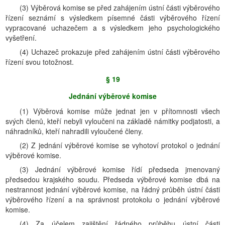
(3) Výběrová komise se před zahájením ústní části výběrového
řízení seznámí s výsledkem písemné části výběrového řízení
vypracované uchazečem a s výsledkem jeho psychologického
vyšetření.
(4) Uchazeč prokazuje před zahájením ústní části výběrového
řízení svou totožnost.
§ 19
Jednání výběrové komise
(1) Výběrová komise může jednat jen v přítomnosti všech
svých členů, kteří nebyli vyloučeni na základě námitky podjatosti, a
náhradníků, kteří nahradili vyloučené členy.
(2) Z jednání výběrové komise se vyhotoví protokol o jednání
výběrové komise.
(3) Jednání výběrové komise řídí předseda jmenovaný
předsedou krajského soudu. Předseda výběrové komise dbá na
nestrannost jednání výběrové komise, na řádný průběh ústní části
výběrového řízení a na správnost protokolu o jednání výběrové
komise.
(4) Za účelem zajištění řádného průběhu ústní části