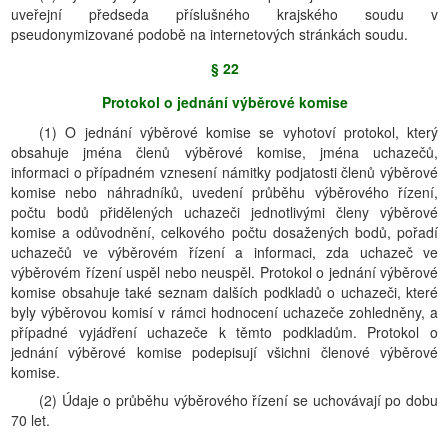
uveřejní předseda příslušného krajského soudu v
pseudonymizované podobě na internetových stránkách soudu.
§ 22
Protokol o jednání výběrové komise
(1) O jednání výběrové komise se vyhotoví protokol, který
obsahuje jména členů výběrové komise, jména uchazečů,
informaci o případném vznesení námitky podjatosti členů výběrové
komise nebo náhradníků, uvedení průběhu výběrového řízení,
počtu bodů přidělených uchazeči jednotlivými členy výběrové
komise a odůvodnění, celkového počtu dosažených bodů, pořadí
uchazečů ve výběrovém řízení a informaci, zda uchazeč ve
výběrovém řízení uspěl nebo neuspěl. Protokol o jednání výběrové
komise obsahuje také seznam dalších podkladů o uchazeči, které
byly výběrovou komisí v rámci hodnocení uchazeče zohledněny, a
případné vyjádření uchazeče k těmto podkladům. Protokol o
jednání výběrové komise podepisují všichni členové výběrové
komise.
(2) Údaje o průběhu výběrového řízení se uchovávají po dobu
70 let.