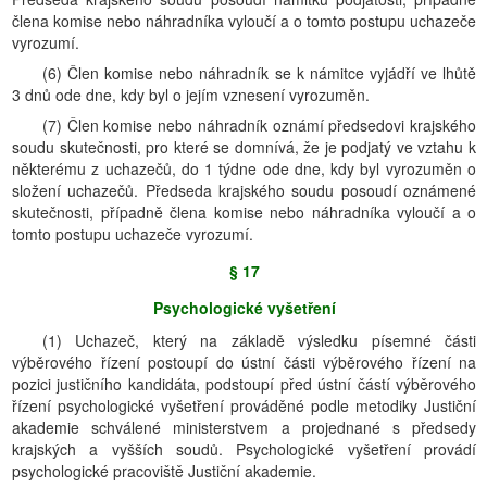
člena komise nebo náhradníka vyloučí a o tomto postupu uchazeče
vyrozumí.
(6) Člen komise nebo náhradník se k námitce vyjádří ve lhůtě
3 dnů ode dne, kdy byl o jejím vznesení vyrozuměn.
(7) Člen komise nebo náhradník oznámí předsedovi krajského
soudu skutečnosti, pro které se domnívá, že je podjatý ve vztahu k
některému z uchazečů, do 1 týdne ode dne, kdy byl vyrozuměn o
složení uchazečů. Předseda krajského soudu posoudí oznámené
skutečnosti, případně člena komise nebo náhradníka vyloučí a o
tomto postupu uchazeče vyrozumí.
§ 17
Psychologické vyšetření
(1) Uchazeč, který na základě výsledku písemné části
výběrového řízení postoupí do ústní části výběrového řízení na
pozici justičního kandidáta, podstoupí před ústní částí výběrového
řízení psychologické vyšetření prováděné podle metodiky Justiční
akademie schválené ministerstvem a projednané s předsedy
krajských a vyšších soudů. Psychologické vyšetření provádí
psychologické pracoviště Justiční akademie.