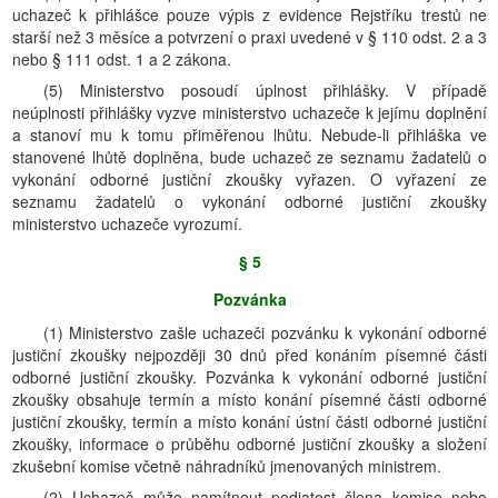
uchazeč k přihlášce pouze výpis z evidence Rejstříku trestů ne
starší než 3 měsíce a potvrzení o praxi uvedené v § 110 odst. 2 a 3
nebo § 111 odst. 1 a 2 zákona.
(5) Ministerstvo posoudí úplnost přihlášky. V případě
neúplnosti přihlášky vyzve ministerstvo uchazeče k jejímu doplnění
a stanoví mu k tomu přiměřenou lhůtu. Nebude-li přihláška ve
stanovené lhůtě doplněna, bude uchazeč ze seznamu žadatelů o
vykonání odborné justiční zkoušky vyřazen. O vyřazení ze
seznamu žadatelů o vykonání odborné justiční zkoušky
ministerstvo uchazeče vyrozumí.
§ 5
Pozvánka
(1) Ministerstvo zašle uchazeči pozvánku k vykonání odborné
justiční zkoušky nejpozději 30 dnů před konáním písemné části
odborné justiční zkoušky. Pozvánka k vykonání odborné justiční
zkoušky obsahuje termín a místo konání písemné části odborné
justiční zkoušky, termín a místo konání ústní části odborné justiční
zkoušky, informace o průběhu odborné justiční zkoušky a složení
zkušební komise včetně náhradníků jmenovaných ministrem.
(2) Uchazeč může namítnout podjatost člena komise nebo