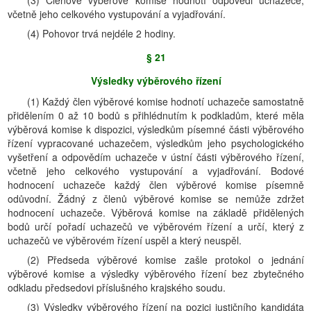
(3) Členové výběrové komise hodnotí odpovědi uchazeče,
včetně jeho celkového vystupování a vyjadřování.
(4) Pohovor trvá nejdéle 2 hodiny.
§ 21
Výsledky výběrového řízení
(1) Každý člen výběrové komise hodnotí uchazeče samostatně
přidělením 0 až 10 bodů s přihlédnutím k podkladům, které měla
výběrová komise k dispozici, výsledkům písemné části výběrového
řízení vypracované uchazečem, výsledkům jeho psychologického
vyšetření a odpovědím uchazeče v ústní části výběrového řízení,
včetně jeho celkového vystupování a vyjadřování. Bodové
hodnocení uchazeče každý člen výběrové komise písemně
odůvodní. Žádný z členů výběrové komise se nemůže zdržet
hodnocení uchazeče. Výběrová komise na základě přidělených
bodů určí pořadí uchazečů ve výběrovém řízení a určí, který z
uchazečů ve výběrovém řízení uspěl a který neuspěl.
(2) Předseda výběrové komise zašle protokol o jednání
výběrové komise a výsledky výběrového řízení bez zbytečného
odkladu předsedovi příslušného krajského soudu.
(3) Výsledky výběrového řízení na pozici justičního kandidáta