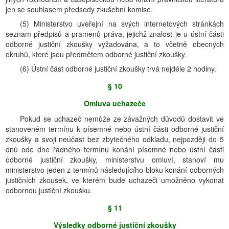
jen se souhlasem předsedy zkušební komise.
(5) Ministerstvo uveřejní na svých internetových stránkách
seznam předpisů a pramenů práva, jejichž znalost je u ústní části
odborné justiční zkoušky vyžadována, a to včetně obecných
okruhů, které jsou předmětem odborné justiční zkoušky.
(6) Ústní část odborné justiční zkoušky trvá nejdéle 2 hodiny.
§ 10
Omluva uchazeče
Pokud se uchazeč nemůže ze závažných důvodů dostavit ve
stanoveném termínu k písemné nebo ústní části odborné justiční
zkoušky a svoji neúčast bez zbytečného odkladu, nejpozději do 5
dnů ode dne řádného termínu konání písemné nebo ústní části
odborné justiční zkoušky, ministerstvu omluví, stanoví mu
ministerstvo jeden z termínů následujícího bloku konání odborných
justičních zkoušek, ve kterém bude uchazeči umožněno vykonat
odbornou justiční zkoušku.
§ 11
Výsledky odborné justiční zkoušky