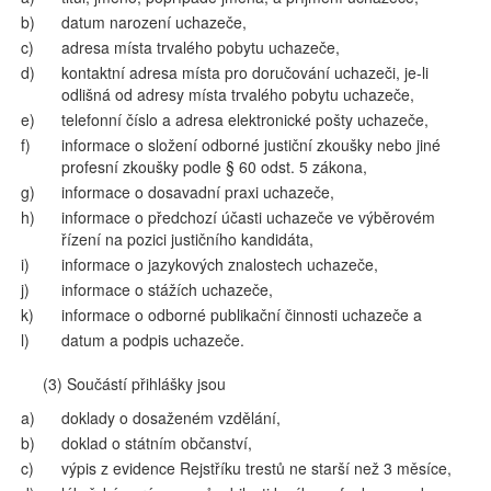
b)
datum narození uchazeče,
c)
adresa místa trvalého pobytu uchazeče,
d)
kontaktní adresa místa pro doručování uchazeči, je-li
odlišná od adresy místa trvalého pobytu uchazeče,
e)
telefonní číslo a adresa elektronické pošty uchazeče,
f)
informace o složení odborné justiční zkoušky nebo jiné
profesní zkoušky podle § 60 odst. 5 zákona,
g)
informace o dosavadní praxi uchazeče,
h)
informace o předchozí účasti uchazeče ve výběrovém
řízení na pozici justičního kandidáta,
i)
informace o jazykových znalostech uchazeče,
j)
informace o stážích uchazeče,
k)
informace o odborné publikační činnosti uchazeče a
l)
datum a podpis uchazeče.
(3) Součástí přihlášky jsou
a)
doklady o dosaženém vzdělání,
b)
doklad o státním občanství,
c)
výpis z evidence Rejstříku trestů ne starší než 3 měsíce,