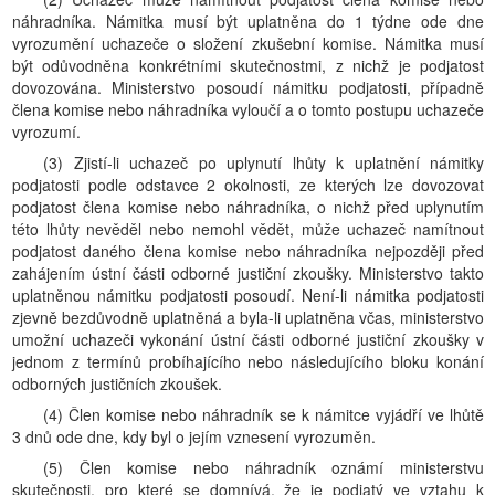
náhradníka. Námitka musí být uplatněna do 1 týdne ode dne
vyrozumění uchazeče o složení zkušební komise. Námitka musí
být odůvodněna konkrétními skutečnostmi, z nichž je podjatost
dovozována. Ministerstvo posoudí námitku podjatosti, případně
člena komise nebo náhradníka vyloučí a o tomto postupu uchazeče
vyrozumí.
(3) Zjistí-li uchazeč po uplynutí lhůty k uplatnění námitky
podjatosti podle odstavce 2 okolnosti, ze kterých lze dovozovat
podjatost člena komise nebo náhradníka, o nichž před uplynutím
této lhůty nevěděl nebo nemohl vědět, může uchazeč namítnout
podjatost daného člena komise nebo náhradníka nejpozději před
zahájením ústní části odborné justiční zkoušky. Ministerstvo takto
uplatněnou námitku podjatosti posoudí. Není-li námitka podjatosti
zjevně bezdůvodně uplatněná a byla-li uplatněna včas, ministerstvo
umožní uchazeči vykonání ústní části odborné justiční zkoušky v
jednom z termínů probíhajícího nebo následujícího bloku konání
odborných justičních zkoušek.
(4) Člen komise nebo náhradník se k námitce vyjádří ve lhůtě
3 dnů ode dne, kdy byl o jejím vznesení vyrozuměn.
(5) Člen komise nebo náhradník oznámí ministerstvu
skutečnosti, pro které se domnívá, že je podjatý ve vztahu k