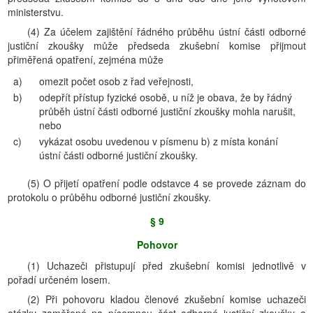
ministerstvu.
(4) Za účelem zajištění řádného průběhu ústní části odborné
justiční zkoušky může předseda zkušební komise přijmout
přiměřená opatření, zejména může
a)
omezit počet osob z řad veřejnosti,
b)
odepřít přístup fyzické osobě, u níž je obava, že by řádný
průběh ústní části odborné justiční zkoušky mohla narušit,
nebo
c)
vykázat osobu uvedenou v písmenu b) z místa konání
ústní části odborné justiční zkoušky.
(5) O přijetí opatření podle odstavce 4 se provede záznam do
protokolu o průběhu odborné justiční zkoušky.
§ 9
Pohovor
(1) Uchazeči přistupují před zkušební komisi jednotlivě v
pořadí určeném losem.
(2) Při pohovoru kladou členové zkušební komise uchazeči