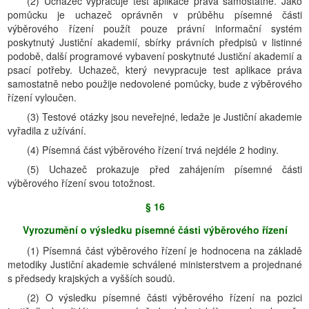
(2) Uchazeč vypracuje test aplikace práva samostatně. Jako
pomůcku je uchazeč oprávněn v průběhu písemné části
výběrového řízení použít pouze právní informační systém
poskytnutý Justiční akademií, sbírky právních předpisů v listinné
podobě, další programové vybavení poskytnuté Justiční akademií a
psací potřeby. Uchazeč, který nevypracuje test aplikace práva
samostatně nebo použije nedovolené pomůcky, bude z výběrového
řízení vyloučen.
(3) Testové otázky jsou neveřejné, ledaže je Justiční akademie
vyřadila z užívání.
(4) Písemná část výběrového řízení trvá nejdéle 2 hodiny.
(5) Uchazeč prokazuje před zahájením písemné části
výběrového řízení svou totožnost.
§ 16
Vyrozumění o výsledku písemné části výběrového řízení
(1) Písemná část výběrového řízení je hodnocena na základě
metodiky Justiční akademie schválené ministerstvem a projednané
s předsedy krajských a vyšších soudů.
(2) O výsledku písemné části výběrového řízení na pozici