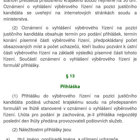
stanoví předseda příslušného krajského soudu nejméně na 30 dní.
Oznámení o vyhlášení výběrového řízení na pozici justičního
kandidáta se uveřejní na internetových stránkách soudu a
ministerstva.
(2) Oznámení o vyhlášení výběrového řízení na pozici
justičního kandidáta obsahuje termín pro podání přihlášek, termín
konání písemné části výběrového řízení, předpokládaný počet
obsazovaných míst a počet uchazečů, kteří budou pozváni k ústní
části výběrového řízení na základě výsledků písemné části tohoto
řízení. Součástí oznámení o vyhlášení výběrového řízení je
formulář přihlášky.
§ 13
Přihláška
(1) Přihlášku do výběrového řízení na pozici justičního
kandidáta podává uchazeč krajskému soudu na předepsaném
formuláři ve lhůtě stanovené v oznámení o vyhlášení výběrového
řízení. Lhůta pro podání je zachována, je-li přihláška nejpozději
poslední den lhůty předána provozovateli poštovních služeb.
(2) Náležitostmi přihlášky jsou
a)
titul, jméno, popřípadě jména, a příjmení uchazeče,