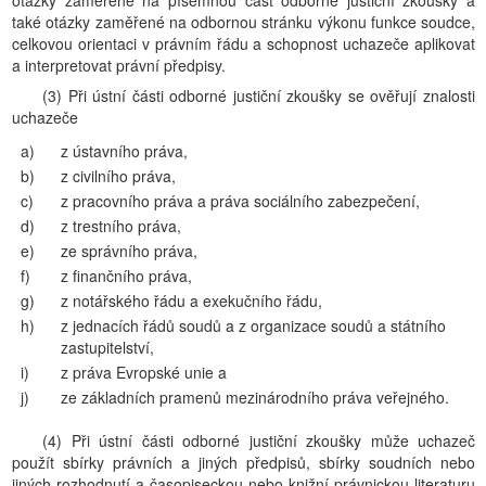
otázky zaměřené na písemnou část odborné justiční zkoušky a
také otázky zaměřené na odbornou stránku výkonu funkce soudce,
celkovou orientaci v právním řádu a schopnost uchazeče aplikovat
a interpretovat právní předpisy.
(3) Při ústní části odborné justiční zkoušky se ověřují znalosti
uchazeče
a)
z ústavního práva,
b)
z civilního práva,
c)
z pracovního práva a práva sociálního zabezpečení,
d)
z trestního práva,
e)
ze správního práva,
f)
z finančního práva,
g)
z notářského řádu a exekučního řádu,
h)
z jednacích řádů soudů a z organizace soudů a státního
zastupitelství,
i)
z práva Evropské unie a
j)
ze základních pramenů mezinárodního práva veřejného.
(4) Při ústní části odborné justiční zkoušky může uchazeč
použít sbírky právních a jiných předpisů, sbírky soudních nebo
jiných rozhodnutí a časopiseckou nebo knižní právnickou literaturu