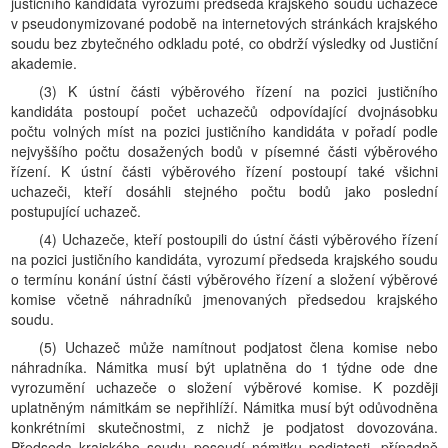
justičního kandidáta vyrozumí předseda krajského soudu uchazeče
v pseudonymizované podobě na internetových stránkách krajského
soudu bez zbytečného odkladu poté, co obdrží výsledky od Justiční
akademie.
(3) K ústní části výběrového řízení na pozici justičního
kandidáta postoupí počet uchazečů odpovídající dvojnásobku
počtu volných míst na pozici justičního kandidáta v pořadí podle
nejvyššího počtu dosažených bodů v písemné části výběrového
řízení. K ústní části výběrového řízení postoupí také všichni
uchazeči, kteří dosáhli stejného počtu bodů jako poslední
postupující uchazeč.
(4) Uchazeče, kteří postoupili do ústní části výběrového řízení
na pozici justičního kandidáta, vyrozumí předseda krajského soudu
o termínu konání ústní části výběrového řízení a složení výběrové
komise včetně náhradníků jmenovaných předsedou krajského
soudu.
(5) Uchazeč může namítnout podjatost člena komise nebo
náhradníka. Námitka musí být uplatněna do 1 týdne ode dne
vyrozumění uchazeče o složení výběrové komise. K později
uplatněným námitkám se nepřihlíží. Námitka musí být odůvodněna
konkrétními skutečnostmi, z nichž je podjatost dovozována.
Předseda krajského soudu posoudí námitku podjatosti, případně