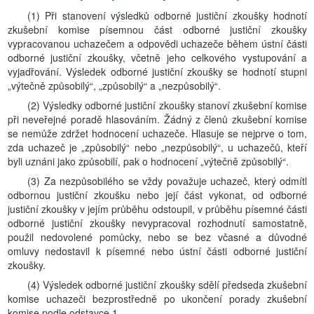
(1) Při stanovení výsledků odborné justiční zkoušky hodnotí
zkušební komise písemnou část odborné justiční zkoušky
vypracovanou uchazečem a odpovědi uchazeče během ústní části
odborné justiční zkoušky, včetně jeho celkového vystupování a
vyjadřování. Výsledek odborné justiční zkoušky se hodnotí stupni
„výtečně způsobilý“, „způsobilý“ a „nezpůsobilý“.
(2) Výsledky odborné justiční zkoušky stanoví zkušební komise
při neveřejné poradě hlasováním. Žádný z členů zkušební komise
se nemůže zdržet hodnocení uchazeče. Hlasuje se nejprve o tom,
zda uchazeč je „způsobilý“ nebo „nezpůsobilý“, u uchazečů, kteří
byli uznáni jako způsobilí, pak o hodnocení „výtečně způsobilý“.
(3) Za nezpůsobilého se vždy považuje uchazeč, který odmítl
odbornou justiční zkoušku nebo její část vykonat, od odborné
justiční zkoušky v jejím průběhu odstoupil, v průběhu písemné části
odborné justiční zkoušky nevypracoval rozhodnutí samostatně,
použil nedovolené pomůcky, nebo se bez včasné a důvodné
omluvy nedostavil k písemné nebo ústní části odborné justiční
zkoušky.
(4) Výsledek odborné justiční zkoušky sdělí předseda zkušební
komise uchazeči bezprostředně po ukončení porady zkušební
komise podle odstavce 1.