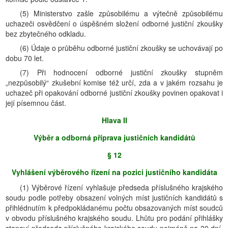
(5) Ministerstvo zašle způsobilému a výtečně způsobilému
uchazeči osvědčení o úspěšném složení odborné justiční zkoušky
bez zbytečného odkladu.
(6) Údaje o průběhu odborné justiční zkoušky se uchovávají po
dobu 70 let.
(7) Při hodnocení odborné justiční zkoušky stupněm
„nezpůsobilý“ zkušební komise též určí, zda a v jakém rozsahu je
uchazeč při opakování odborné justiční zkoušky povinen opakovat i
její písemnou část.
Hlava II
Výběr a odborná příprava justičních kandidátů
§ 12
Vyhlášení výběrového řízení na pozici justičního kandidáta
(1) Výběrové řízení vyhlašuje předseda příslušného krajského
soudu podle potřeby obsazení volných míst justičních kandidátů s
přihlédnutím k předpokládanému počtu obsazovaných míst soudců
v obvodu příslušného krajského soudu. Lhůtu pro podání přihlášky