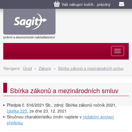
Váš nákupní košík: prázdný
Naviga
Navigace:
Úvod
»
Zákony
»
Sbírka zákonů a mezinárodních smluv
Sbírka zákonů a mezinárodních smluv
Předpis č. 516/2021 Sb., zdroj: Sbírka zákonů ročník 2021,
částka 225
, ze dne 23. 12. 2021
Stručnou charakteristiku změn najdete v
redakční anotaci
předpisu