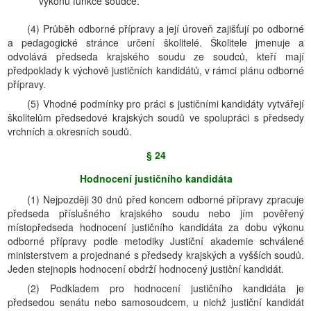
výkonu funkce soudce.
(4) Průběh odborné přípravy a její úroveň zajišťují po odborné
a pedagogické stránce určení školitelé. Školitele jmenuje a
odvolává předseda krajského soudu ze soudců, kteří mají
předpoklady k výchově justičních kandidátů, v rámci plánu odborné
přípravy.
(5) Vhodné podmínky pro práci s justičními kandidáty vytvářejí
školitelům předsedové krajských soudů ve spolupráci s předsedy
vrchních a okresních soudů.
§ 24
Hodnocení justičního kandidáta
(1) Nejpozději 30 dnů před koncem odborné přípravy zpracuje
předseda příslušného krajského soudu nebo jím pověřený
místopředseda hodnocení justičního kandidáta za dobu výkonu
odborné přípravy podle metodiky Justiční akademie schválené
ministerstvem a projednané s předsedy krajských a vyšších soudů.
Jeden stejnopis hodnocení obdrží hodnocený justiční kandidát.
(2) Podkladem pro hodnocení justičního kandidáta je
předsedou senátu nebo samosoudcem, u nichž justiční kandidát