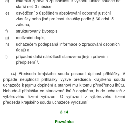
d)
lékařská zpráva o způsobilosti k výkonu funkce soudce ne
starší než 3 měsíce,
e)
osvědčení o úspěšném absolvování odborné justiční
zkoušky nebo jiné profesní zkoušky podle § 60 odst. 5
zákona,
f)
strukturovaný životopis,
g)
motivační dopis,
h)
uchazečem podepsaná informace o zpracování osobních
údajů a
i)
případné další náležitosti stanovené jiným právním
1)
předpisem
.
(4) Předseda krajského soudu posoudí úplnost přihlášky. V
případě neúplnosti přihlášky vyzve předseda krajského soudu
uchazeče k jejímu doplnění a stanoví mu k tomu přiměřenou lhůtu.
Nebude-li přihláška ve stanovené lhůtě doplněna, bude uchazeč z
výběrového řízení vyřazen. O vyřazení z výběrového řízení
předseda krajského soudu uchazeče vyrozumí.
§ 14
Pozvánka