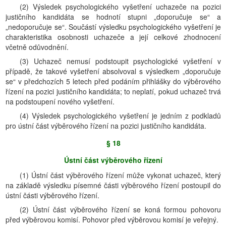
(2) Výsledek psychologického vyšetření uchazeče na pozici
justičního kandidáta se hodnotí stupni „doporučuje se“ a
„nedoporučuje se“. Součástí výsledku psychologického vyšetření je
charakteristika osobnosti uchazeče a její celkové zhodnocení
včetně odůvodnění.
(3) Uchazeč nemusí podstoupit psychologické vyšetření v
případě, že takové vyšetření absolvoval s výsledkem „doporučuje
se“ v předchozích 5 letech před podáním přihlášky do výběrového
řízení na pozici justičního kandidáta; to neplatí, pokud uchazeč trvá
na podstoupení nového vyšetření.
(4) Výsledek psychologického vyšetření je jedním z podkladů
pro ústní část výběrového řízení na pozici justičního kandidáta.
§ 18
Ústní část výběrového řízení
(1) Ústní část výběrového řízení může vykonat uchazeč, který
na základě výsledku písemné části výběrového řízení postoupil do
ústní části výběrového řízení.
(2) Ústní část výběrového řízení se koná formou pohovoru
před výběrovou komisí. Pohovor před výběrovou komisí je veřejný.