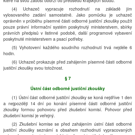
které na svou žádost obdrží od předsedů krajských soudů.
(4) Uchazeč vypracuje rozhodnutí na základě jím
vylosovaného zadání samostatně. Jako pomůcku je uchazeč
oprávněn v průběhu písemné části odborné justiční zkoušky použít
pouze právní informační systém poskytnutý ministerstvem, sbírky
právních předpisů v listinné podobě, další programové vybavení
poskytnuté ministerstvem a psací potřeby.
(5) Vyhotovení každého soudního rozhodnutí trvá nejdéle 6
hodin.
(6) Uchazeč prokazuje před zahájením písemné části odborné
justiční zkoušky svou totožnost.
§ 7
Ústní část odborné justiční zkoušky
(1) Ústní část odborné justiční zkoušky se koná nejdříve 1 den
a nejpozději 14 dní po konání písemné části odborné justiční
zkoušky formou pohovoru před zkušební komisí. Pohovor před
zkušební komisí je veřejný.
(2) Zkušební komise se před zahájením ústní části odborné
justiční zkoušky seznámí s obsahem rozhodnutí vypracovaných