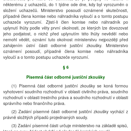
některému z uchazečů, do 1 týdne ode dne, kdy byl vyrozuměn o
složení uchazečů. Ministerstvo posoudí oznámené skutečnosti,
případně člena komise nebo náhradníka vyloučí a o tomto postupu
uchazeče vyrozumí. Zjistí-li člen komise nebo náhradník po
uplynutí lhůty podle věty první okolnosti, ze kterých lze dovozovat
jeho podjatost, o nichž před uplynutím této lhůty nevěděl nebo
nemohl vědět, oznámí tuto okolnost ministerstvu nejpozději před
zahájením ústní části odborné justiční zkoušky. Ministerstvo
oznámení posoudí, případně člena komise nebo náhradníka
vyloučí a o tomto postupu uchazeče vyrozumí.
§ 6
Písemná část odborné justiční zkoušky
(1) Písemná část odborné justiční zkoušky se koná formou
vyhotovení soudního rozhodnutí v oblasti civilního práva, soudního
rozhodnutí v oblasti trestního práva a soudního rozhodnutí v oblasti
správního nebo finančního práva.
(2) Zadání písemné části odborné justiční zkoušky vychází z
právně složitých případů projednaných soudy.
(3) Zadání písemné části určuje ministerstvo na základě spisů,