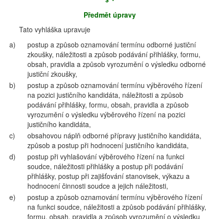
Předmět úpravy
Tato vyhláška upravuje
a)
postup a způsob oznamování termínu odborné justiční
zkoušky, náležitosti a způsob podávání přihlášky, formu,
obsah, pravidla a způsob vyrozumění o výsledku odborné
justiční zkoušky,
b)
postup a způsob oznamování termínu výběrového řízení
na pozici justičního kandidáta, náležitosti a způsob
podávání přihlášky, formu, obsah, pravidla a způsob
vyrozumění o výsledku výběrového řízení na pozici
justičního kandidáta,
c)
obsahovou náplň odborné přípravy justičního kandidáta,
způsob a postup při hodnocení justičního kandidáta,
d)
postup při vyhlašování výběrového řízení na funkci
soudce, náležitosti přihlášky a postup při podávání
přihlášky, postup při zajišťování stanovisek, výkazu a
hodnocení činnosti soudce a jejich náležitosti,
e)
postup a způsob oznamování termínu výběrového řízení
na funkci soudce, náležitosti a způsob podávání přihlášky,
formu, obsah, pravidla a způsob vyrozumění o výsledku