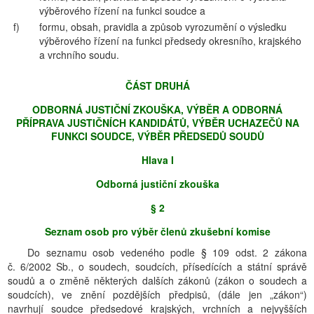
výběrového řízení na funkci soudce a
f)
formu, obsah, pravidla a způsob vyrozumění o výsledku
výběrového řízení na funkci předsedy okresního, krajského
a vrchního soudu.
ČÁST DRUHÁ
ODBORNÁ JUSTIČNÍ ZKOUŠKA, VÝBĚR A ODBORNÁ
PŘÍPRAVA JUSTIČNÍCH KANDIDÁTŮ, VÝBĚR UCHAZEČŮ NA
FUNKCI SOUDCE, VÝBĚR PŘEDSEDŮ SOUDŮ
Hlava I
Odborná justiční zkouška
§ 2
Seznam osob pro výběr členů zkušební komise
Do seznamu osob vedeného podle § 109 odst. 2 zákona
č. 6/2002 Sb., o soudech, soudcích, přísedících a státní správě
soudů a o změně některých dalších zákonů (zákon o soudech a
soudcích), ve znění pozdějších předpisů, (dále jen „zákon“)
navrhují soudce předsedové krajských, vrchních a nejvyšších