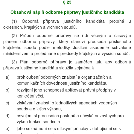
§ 23
Obsahová náplň odborné přípravy justičního kandidáta
(1) Odborná příprava justičního kandidáta probíhá u
okresních, krajských a vrchních soudů.
(2) Průběh odborné přípravy se řídí věcným a časovým
plánem odborné přípravy, který stanoví předseda příslušného
krajského soudu podle metodiky Justiční akademie schválené
ministerstvem a projednané s předsedy krajských a vyšších soudů.
(3) Plán odborné přípravy je zaměřen tak, aby odborná
příprava justičního kandidáta sloužila zejména k
a)
prohloubení odborných znalostí a organizačních a
komunikačních dovedností justičního kandidáta,
b)
rozvíjení jeho schopností aplikovat právní předpisy v
konkrétní věci,
c)
získávání znalostí o jednotlivých agendách vedených
soudy a o jejich výkonu,
d)
osvojení si procesních postupů a návyků nezbytných pro
výkon funkce soudce a
e)
jeho seznámení se s etickými principy vztahujícími se k