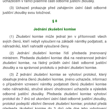
uchazečem v rámci písemné části odborné justiční zkoušky.
(3) Uchazeč prokazuje před zahájením ústní části odborné
justiční zkoušky svou totožnost.
§ 8
Jednání zkušební komise
(1) Zkušební komise může jednat jen v přítomnosti všech
svých členů, kteří nebyli vyloučeni na základě námitky podjatosti, a
náhradníků, kteří nahradili vyloučené členy.
(2) Jednání zkušební komise řídí předseda jmenovaný
ministrem. Předseda zkušební komise dbá na nestrannost jednání
zkušební komise, na řádný průběh ústní části odborné justiční
zkoušky a na správnost protokolu o jednání zkušební komise.
(3) Z jednání zkušební komise se vyhotoví protokol, který
obsahuje jména členů zkušební komise, jméno uchazeče, informaci
o případném vznesení námitky podjatosti členů zkušební komise
nebo náhradníků, stručné slovní ohodnocení uchazeče a výsledek
odborné justiční zkoušky. Předseda zkušební komise vyhotoví
protokol do 7 dnů od ukončení ústní části odborné justiční zkoušky,
protokol podepíší všichni členové zkušební komise; protokol předá
předseda zkušební komise do 3 dnů ode dne jeho vyhotovení