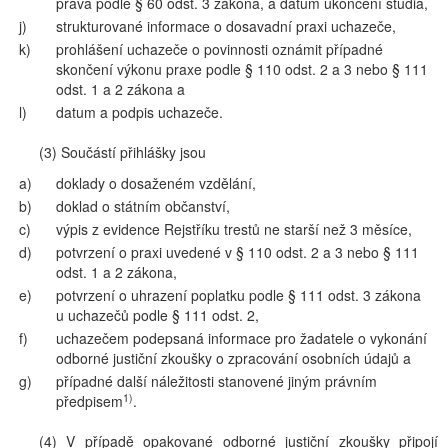
práva podle § 60 odst. 3 zákona, a datum ukončení studia,
j)
strukturované informace o dosavadní praxi uchazeče,
k)
prohlášení uchazeče o povinnosti oznámit případné
skončení výkonu praxe podle § 110 odst. 2 a 3 nebo § 111
odst. 1 a 2 zákona a
l)
datum a podpis uchazeče.
(3) Součástí přihlášky jsou
a)
doklady o dosaženém vzdělání,
b)
doklad o státním občanství,
c)
výpis z evidence Rejstříku trestů ne starší než 3 měsíce,
d)
potvrzení o praxi uvedené v § 110 odst. 2 a 3 nebo § 111
odst. 1 a 2 zákona,
e)
potvrzení o uhrazení poplatku podle § 111 odst. 3 zákona
u uchazečů podle § 111 odst. 2,
f)
uchazečem podepsaná informace pro žadatele o vykonání
odborné justiční zkoušky o zpracování osobních údajů a
g)
případné další náležitosti stanovené jiným právním
1)
předpisem
.
(4) V případě opakované odborné justiční zkoušky připojí