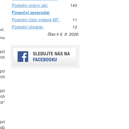
Poslední právní akt:
143
Finanční zpravodaj
Poslední číslo vydané MF:
11
Poslední předpis:
12
ví.
Stav k 6. 8. 2026
ěnu
pci
ých
pci
ých
pci
ých
ce“
pci
zdů