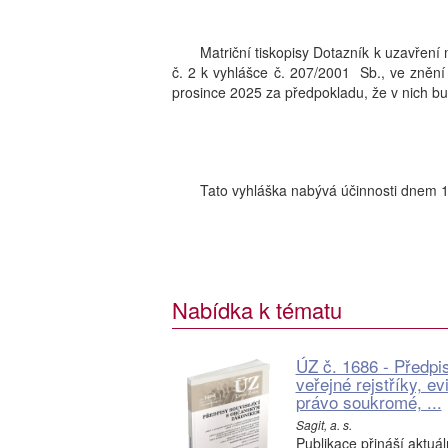
Matriční tiskopisy Dotazník k uzavření
č. 2 k vyhlášce č. 207/2001 Sb., ve znění
prosince 2025 za předpokladu, že v nich b
Tato vyhláška nabývá účinnosti dnem 1
Nabídka k tématu
ÚZ č. 1686 - Předpi
veřejné rejstříky, e
právo soukromé, ...
Sagit, a. s.
Publikace přináší aktuá