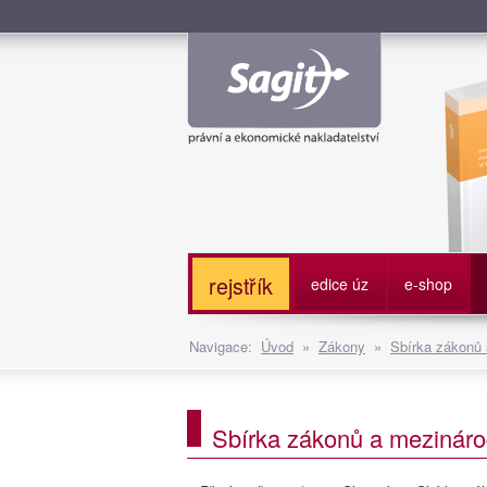
Služe
rejstřík
edice úz
e-shop
Navigace:
Úvod
»
Zákony
»
Sbírka zákonů
Sbírka zákonů a mezináro