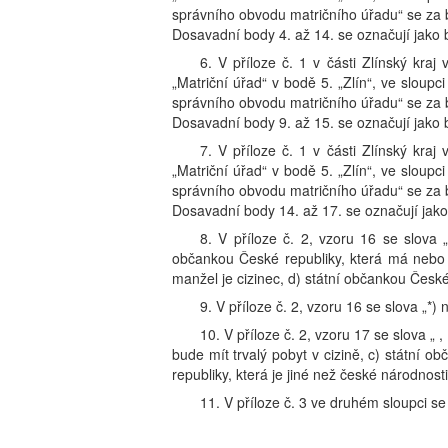
správního obvodu matričního úřadu“ se za b
Dosavadní body 4. až 14. se označují jako 
6. V příloze č. 1 v části Zlínský kraj
„Matriční úřad“ v bodě 5. „Zlín“, ve slou
správního obvodu matričního úřadu“ se za b
Dosavadní body 9. až 15. se označují jako 
7. V příloze č. 1 v části Zlínský kraj
„Matriční úřad“ v bodě 5. „Zlín“, ve slou
správního obvodu matričního úřadu“ se za 
Dosavadní body 14. až 17. se označují jako
8. V příloze č. 2, vzoru 16 se slova 
občankou České republiky, která má nebo bu
manžel je cizinec, d) státní občankou České 
9. V příloze č. 2, vzoru 16 se slova „*)
10. V příloze č. 2, vzoru 17 se slova „ 
bude mít trvalý pobyt v cizině, c) státní o
republiky, která je jiné než české národnosti.
11. V příloze č. 3 ve druhém sloupci s