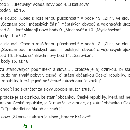
od 3. „Březůvky“ vkládá nový bod 4. „Hostišová“.
body 5. až 15.
 ve sloupci „Obec s rozšířenou působností“ v bodě 13. „Zlín“, ve slou
pci „Seznam obcí, městských částí, městských obvodů a vojenských úje
od 8. „Lípa“ vkládají nové body 9. „Machová“ a 10. „Mysločovice“.
body 11. až 17.
 ve sloupci „Obec s rozšířenou působností“ v bodě 13. „Zlín“, ve slou
pci „Seznam obcí, městských částí, městských obvodů a vojenských úje
bod 13. „Racková“ vkládá nový bod 14. „Sazovice“.
 body 15. až 18.
„za stanovených podmínek“ a slova „ , protože je a) cizinkou, b) stá
de mít trvalý pobyt v cizině, c) státní občankou České republiky, je
republiky, která je jiné než české národnosti.*)“ zrušují.
 nehodící se škrtněte“ za slovy „podpis muže“ zrušují.
, protože je a) cizinkou, b) státní občankou České republiky, která má n
bčankou České republiky, jejíž manžel je cizinec, d) státní občankou Če
*) *) nehodící se škrtněte“ zrušují.
e slovo „Zámrsk“ nahrazuje slovy „Hradec Králové“.
Čl. II