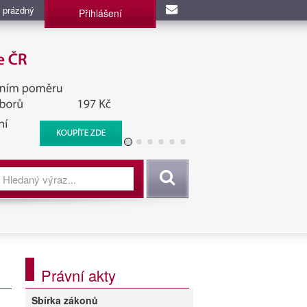
 prázdný
Přihlášení
užba, BIS, Zpravodajské
Vyhledat
Právní akty
Sbírka zákonů