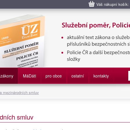
Váš nákupní košík:
bní poměr příslušníků bezpečnostních sborů, Policie ČR, Vězeňská sl
služby
zákony
M
á
D
áti
pro obce
ostatní
kontakty
 a mezinárodních smluv
dních smluv