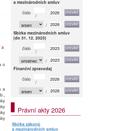
a mezinárodních smluv
číslo
/
/
Sbírka mezinárodních smluv
(do 31. 12. 2023)
 a
číslo
/
/
a o
Finanční zpravodaj
číslo
/
u a
/
b.,
šky
šky
Právní akty 2026
šky
šky
Sbírka zákonů
a mezinárodních smluv