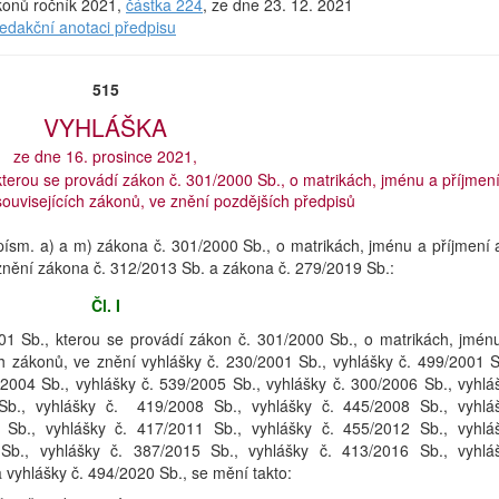
ákonů ročník 2021,
částka 224
, ze dne 23. 12. 2021
redakční anotaci předpisu
515
VYHLÁŠKA
ze dne 16. prosince 2021,
kterou se provádí zákon č. 301/2000 Sb., o matrikách, jménu a příjmení
ouvisejících zákonů, ve znění pozdějších předpisů
 písm. a) a m) zákona č. 301/2000 Sb., o matrikách, jménu a příjmení 
znění zákona č. 312/2013 Sb. a zákona č. 279/2019 Sb.:
Čl. I
001 Sb., kterou se provádí zákon č. 301/2000 Sb., o matrikách, jmén
h zákonů, ve znění vyhlášky č. 230/2001 Sb., vyhlášky č. 499/2001 S
/2004 Sb., vyhlášky č. 539/2005 Sb., vyhlášky č. 300/2006 Sb., vyhlá
Sb., vyhlášky č. 419/2008 Sb., vyhlášky č. 445/2008 Sb., vyhlá
Sb., vyhlášky č. 417/2011 Sb., vyhlášky č. 455/2012 Sb., vyhlá
Sb., vyhlášky č. 387/2015 Sb., vyhlášky č. 413/2016 Sb., vyhlá
 vyhlášky č. 494/2020 Sb., se mění takto: