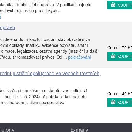
koník a doplňují jeho úpravu. V publikaci najdete
KOUPI
řejných rejstřících právnických a
í
 správa
ozdělena do tří kapitol: osobní stav obyvatelstva
vní doklady, matriky, evidence obyvatel, státní
Cena: 179 K
idimace, legalizace), ostatní agendy (matriční a další
KOUPI
 úřadů, shromažďovací právo). Od ...
pokračování
odní justiční spolupráce ve věcech trestních,
zí k zásadním zákona o státním zastupitelství
Cena: 149 K
nnosti již 1. 5. 2024). V publikaci dále najdete
 mezinárodní justiční spolupráci ve
KOUPI
lefony
E-maily