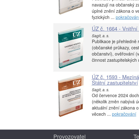
navazují na občanský zá
úplné znění zákona o ve
fyzických ...
pokračován
ÚZ č. 1664 - Vnitřní
Sagit, a. s.
Publikace je přehledně r
(občanské průkazy, cesto
občanství), ověřování (v
činnost zastupitelských
ÚZ č. 1593 - Mezinár
Státní zastupitelství
Sagit, a. s.
Od července 2024 dochá
(několik změn nabývá úči
aktuální znění zákona o
věcech ...
pokračování
Provozovatel
Te