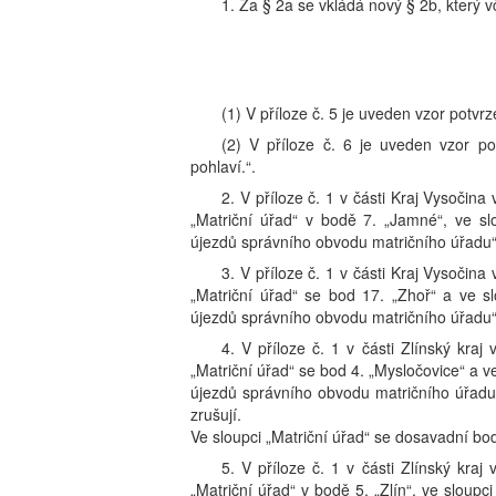
1. Za § 2a se vkládá nový § 2b, který v
(1) V příloze č. 5 je uveden vzor potvr
(2) V příloze č. 6 je uveden vzor p
pohlaví.“.
2. V příloze č. 1 v části Kraj Vysočina
„Matriční úřad“ v bodě 7. „Jamné“, ve s
újezdů správního obvodu matričního úřadu“ 
3. V příloze č. 1 v části Kraj Vysočina
„Matriční úřad“ se bod 17. „Zhoř“ a ve 
újezdů správního obvodu matričního úřadu“ 
4. V příloze č. 1 v části Zlínský kraj
„Matriční úřad“ se bod 4. „Mysločovice“ a 
újezdů správního obvodu matričního úřadu“
zrušují.
Ve sloupci „Matriční úřad“ se dosavadní bod
5. V příloze č. 1 v části Zlínský kraj
„Matriční úřad“ v bodě 5. „Zlín“, ve slou