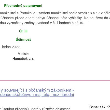
Přechodné ustanovení
 manželství a Protokol o uzavření manželství podle vzorů 16 a 17 v příl
 účinném přede dnem nabytí účinnosti této vyhlášky, lze používat do 
udou vyznačeny změny uvedené v čl. I bodech 8 až 10.
Čl. III
Účinnost
. ledna 2022.
Ministr:
Hamáček
v. r.
sy související s občanským zákoníkem -
vidence skutečných majitelů, mezinárodní
Cena: 147 K
lní soubor předpisů, které v různých oblastech