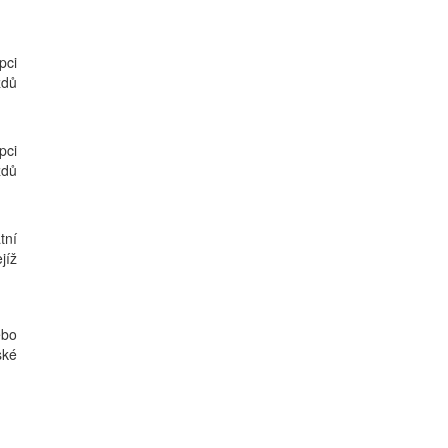
pci
zdů
pci
zdů
tní
jíž
ebo
ské