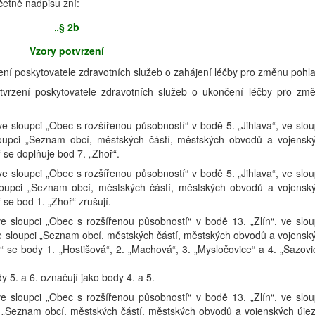
četně nadpisu zní:
„§ 2b
Vzory potvrzení
zení poskytovatele zdravotních služeb o zahájení léčby pro změnu pohla
otvrzení poskytovatele zdravotních služeb o ukončení léčby pro zm
 ve sloupci „Obec s rozšířenou působností“ v bodě 5. „Jihlava“, ve slou
loupci „Seznam obcí, městských částí, městských obvodů a vojensk
se doplňuje bod 7. „Zhoř“.
 ve sloupci „Obec s rozšířenou působností“ v bodě 5. „Jihlava“, ve slou
sloupci „Seznam obcí, městských částí, městských obvodů a vojensk
se bod 1. „Zhoř“ zrušují.
 ve sloupci „Obec s rozšířenou působností“ v bodě 13. „Zlín“, ve slou
ve sloupci „Seznam obcí, městských částí, městských obvodů a vojensk
 se body 1. „Hostišová“, 2. „Machová“, 3. „Mysločovice“ a 4. „Sazovi
y 5. a 6. označují jako body 4. a 5.
 ve sloupci „Obec s rozšířenou působností“ v bodě 13. „Zlín“, ve slou
pci „Seznam obcí, městských částí, městských obvodů a vojenských úje