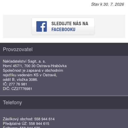
Stav k 30. 7. 2026
Provozovatel
Nakladatelství Sagit, a. s.
Horní 457/1, 700 30 Ostrava-Hrabůvka
Společnost je zapsaná v obchodním
rejstříku vedeném KS v Ostravě,
oddíl B, vložka 3086.
IČ: 277 76 981
DIČ: CZ27776981
Telefony
Zásilkový obchod: 558 944 614
Předplatné ÚZ: 558 944 615
Software: 558 944 629