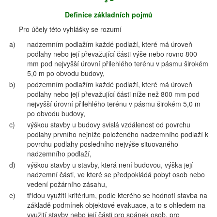
Definice základních pojmů
Pro účely této vyhlášky se rozumí
a)
nadzemním podlažím každé podlaží, které má úroveň
podlahy nebo její převažující části výše nebo rovno 800
mm pod nejvyšší úrovní přilehlého terénu v pásmu širokém
5,0 m po obvodu budovy,
b)
podzemním podlažím každé podlaží, které má úroveň
podlahy nebo její převažující části níže než 800 mm pod
nejvyšší úrovní přilehlého terénu v pásmu širokém 5,0 m
po obvodu budovy,
c)
výškou stavby u budovy svislá vzdálenost od povrchu
podlahy prvního nejníže položeného nadzemního podlaží k
povrchu podlahy posledního nejvýše situovaného
nadzemního podlaží,
d)
výškou stavby u stavby, která není budovou, výška její
nadzemní části, ve které se předpokládá pobyt osob nebo
vedení požárního zásahu,
e)
třídou využití kritérium, podle kterého se hodnotí stavba na
základě podmínek objektové evakuace, a to s ohledem na
využití stavby nebo její části pro spánek osob, pro