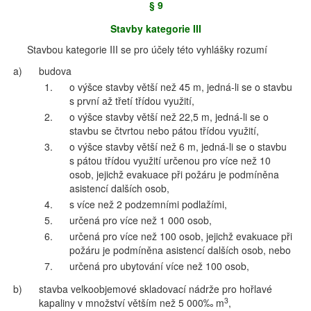
§ 9
Stavby kategorie III
Stavbou kategorie III se pro účely této vyhlášky rozumí
a)
budova
1.
o výšce stavby větší než 45 m, jedná-li se o stavbu
s první až třetí třídou využití,
2.
o výšce stavby větší než 22,5 m, jedná-li se o
stavbu se čtvrtou nebo pátou třídou využití,
3.
o výšce stavby větší než 6 m, jedná-li se o stavbu
s pátou třídou využití určenou pro více než 10
osob, jejichž evakuace při požáru je podmíněna
asistencí dalších osob,
4.
s více než 2 podzemními podlažími,
5.
určená pro více než 1 000 osob,
6.
určená pro více než 100 osob, jejichž evakuace při
požáru je podmíněna asistencí dalších osob, nebo
7.
určená pro ubytování více než 100 osob,
b)
stavba velkoobjemové skladovací nádrže pro hořlavé
3
kapaliny v množství větším než 5 000‰ m
,