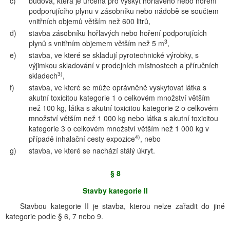
c)
budova, která je určena pro výskyt hořlavého nebo hoření
podporujícího plynu v zásobníku nebo nádobě se součtem
vnitřních objemů větším než 600 litrů,
d)
stavba zásobníku hořlavých nebo hoření podporujících
3
plynů s vnitřním objemem větším než 5 m
,
e)
stavba, ve které se skladují pyrotechnické výrobky, s
výjimkou skladování v prodejních místnostech a příručních
3)
skladech
,
f)
stavba, ve které se může oprávněně vyskytovat látka s
akutní toxicitou kategorie 1 o celkovém množství větším
než 100 kg, látka s akutní toxicitou kategorie 2 o celkovém
množství větším než 1 000 kg nebo látka s akutní toxicitou
kategorie 3 o celkovém množství větším než 1 000 kg v
4)
případě inhalační cesty expozice
, nebo
g)
stavba, ve které se nachází stálý úkryt.
§ 8
Stavby kategorie II
Stavbou kategorie II je stavba, kterou nelze zařadit do jiné
kategorie podle § 6, 7 nebo 9.