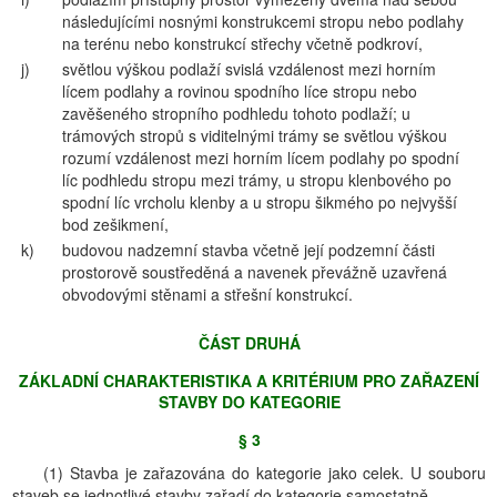
následujícími nosnými konstrukcemi stropu nebo podlahy
na terénu nebo konstrukcí střechy včetně podkroví,
j)
světlou výškou podlaží svislá vzdálenost mezi horním
lícem podlahy a rovinou spodního líce stropu nebo
zavěšeného stropního podhledu tohoto podlaží; u
trámových stropů s viditelnými trámy se světlou výškou
rozumí vzdálenost mezi horním lícem podlahy po spodní
líc podhledu stropu mezi trámy, u stropu klenbového po
spodní líc vrcholu klenby a u stropu šikmého po nejvyšší
bod zešikmení,
k)
budovou nadzemní stavba včetně její podzemní části
prostorově soustředěná a navenek převážně uzavřená
obvodovými stěnami a střešní konstrukcí.
ČÁST DRUHÁ
ZÁKLADNÍ CHARAKTERISTIKA A KRITÉRIUM PRO ZAŘAZENÍ
STAVBY DO KATEGORIE
§ 3
(1) Stavba je zařazována do kategorie jako celek. U souboru
staveb se jednotlivé stavby zařadí do kategorie samostatně.