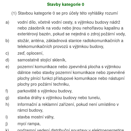
Stavby kategorie 0
(1) Stavbou kategorie 0 se pro účely této vyhlášky rozumí
a)
vodní dílo, včetně vodní cesty, s výjimkou budovy nádrž
nebo zásobník na vodu nebo jinou nehořlavou kapalinu a
exteriérový bazén, pokud se nejedná o zdroj požární vody,
b)
stožár, anténa, základnová stanice radiokomunikačních a
telekomunikačních provozů s výjimkou budovy,
c)
zeď, oplocení,
d)
samostatně stojící skleník,
e)
pozemní komunikace nebo zpevněná plocha s výjimkou
dálnice nebo stavby pozemní komunikace nebo zpevněné
plochy plnící funkci přístupové komunikace nebo nástupní
plochy pro požární techniku,
f)
parkoviště s výjimkou budovy,
g)
stavba dráhy s výjimkou budovy nebo tunelu,
h)
informační a reklamní zařízení, pokud není umístěno v
rámci budovy,
i)
stavba mostní váhy,
j)
mycí rampa,
k)
podzemní vedení distribuční soustavy v elektroenergetice