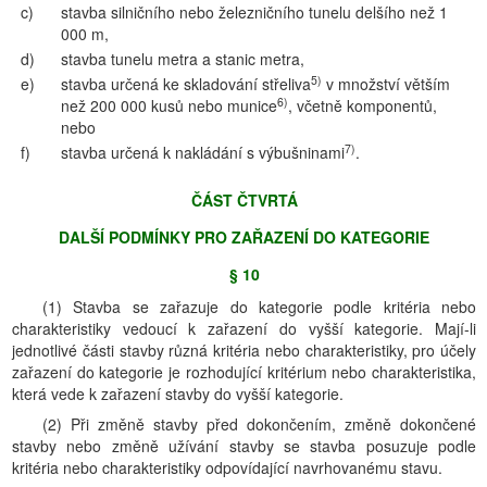
c)
stavba silničního nebo železničního tunelu delšího než 1
000 m,
d)
stavba tunelu metra a stanic metra,
5)
e)
stavba určená ke skladování střeliva
v množství větším
6)
než 200 000 kusů nebo munice
, včetně komponentů,
nebo
7)
f)
stavba určená k nakládání s výbušninami
.
ČÁST ČTVRTÁ
DALŠÍ PODMÍNKY PRO ZAŘAZENÍ DO KATEGORIE
§ 10
(1) Stavba se zařazuje do kategorie podle kritéria nebo
charakteristiky vedoucí k zařazení do vyšší kategorie. Mají-li
jednotlivé části stavby různá kritéria nebo charakteristiky, pro účely
zařazení do kategorie je rozhodující kritérium nebo charakteristika,
která vede k zařazení stavby do vyšší kategorie.
(2) Při změně stavby před dokončením, změně dokončené
stavby nebo změně užívání stavby se stavba posuzuje podle
kritéria nebo charakteristiky odpovídající navrhovanému stavu.