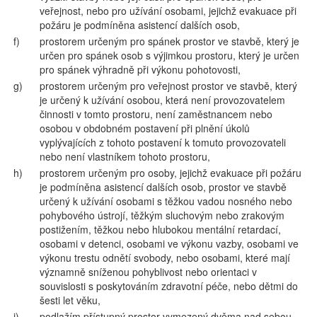
veřejnost, nebo pro užívání osobami, jejichž evakuace při
požáru je podmíněna asistencí dalších osob,
f)
prostorem určeným pro spánek prostor ve stavbě, který je
určen pro spánek osob s výjimkou prostoru, který je určen
pro spánek výhradně při výkonu pohotovosti,
g)
prostorem určeným pro veřejnost prostor ve stavbě, který
je určený k užívání osobou, která není provozovatelem
činnosti v tomto prostoru, není zaměstnancem nebo
osobou v obdobném postavení při plnění úkolů
vyplývajících z tohoto postavení k tomuto provozovateli
nebo není vlastníkem tohoto prostoru,
h)
prostorem určeným pro osoby, jejichž evakuace při požáru
je podmíněna asistencí dalších osob, prostor ve stavbě
určený k užívání osobami s těžkou vadou nosného nebo
pohybového ústrojí, těžkým sluchovým nebo zrakovým
postižením, těžkou nebo hlubokou mentální retardací,
osobami v detenci, osobami ve výkonu vazby, osobami ve
výkonu trestu odnětí svobody, nebo osobami, které mají
významně sníženou pohyblivost nebo orientaci v
souvislosti s poskytováním zdravotní péče, nebo dětmi do
šesti let věku,
i)
podlažím přístupný prostor vymezený dvěma nad sebou