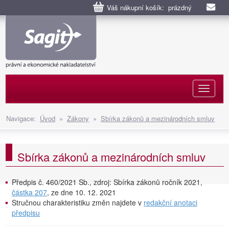
Váš nákupní košík: prázdný
Naviga
Navigace:
Úvod
»
Zákony
»
Sbírka zákonů a mezinárodních smluv
Sbírka zákonů a mezinárodních smluv
Předpis č. 460/2021 Sb., zdroj: Sbírka zákonů ročník 2021,
částka 207
, ze dne 10. 12. 2021
Stručnou charakteristiku změn najdete v
redakční anotaci
předpisu