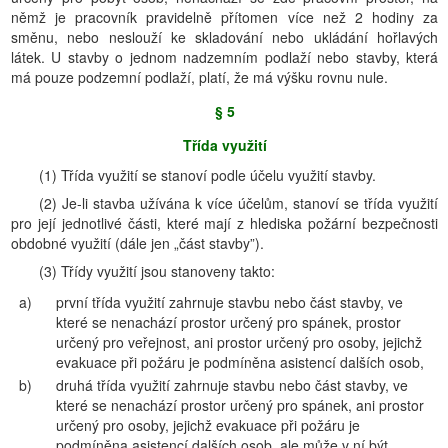
němž je pracovník pravidelně přítomen více než 2 hodiny za
směnu, nebo neslouží ke skladování nebo ukládání hořlavých
látek. U stavby o jednom nadzemním podlaží nebo stavby, která
má pouze podzemní podlaží, platí, že má výšku rovnu nule.
§ 5
Třída využití
(1) Třída využití se stanoví podle účelu využití stavby.
(2) Je-li stavba užívána k více účelům, stanoví se třída využití
pro její jednotlivé části, které mají z hlediska požární bezpečnosti
obdobné využití (dále jen „část stavby”).
(3) Třídy využití jsou stanoveny takto:
a)
první třída využití zahrnuje stavbu nebo část stavby, ve
které se nenachází prostor určený pro spánek, prostor
určený pro veřejnost, ani prostor určený pro osoby, jejichž
evakuace při požáru je podmíněna asistencí dalších osob,
b)
druhá třída využití zahrnuje stavbu nebo část stavby, ve
které se nenachází prostor určený pro spánek, ani prostor
určený pro osoby, jejichž evakuace při požáru je
podmíněna asistencí dalších osob, ale může v ní být