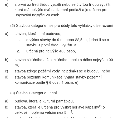
e)
s první až třetí třídou využití nebo se čtvrtou třídou využití,
která má nejvýše dvě nadzemní podlaží a je určena pro
ubytování nejvýše 20 osob.
(2) Stavbou kategorie I se pro účely této vyhlášky dále rozumí
a)
stavba, která není budovou,
1.
o výšce stavby do 9 m, nebo 22,5 m, jedná-li se o
stavbu s první třídou využití, a
2.
určená pro nejvýše 400 osob,
b)
stavba silničního a železničního tunelu o délce nejvýše 100
m,
c)
stavba zdroje požární vody, nejedná-li se o budovu, nebo
d)
stavba pozemní komunikace, vyjma stavby pozemní
komunikace podle § 6 odst. 1 písm. e).
(3) Stavbou kategorie I není
a)
budova, která je kulturní památkou,
2)
b)
stavba, která je určena pro výskyt hořlavé kapaliny
o
3
celkovém objemu větším než 5 m
,