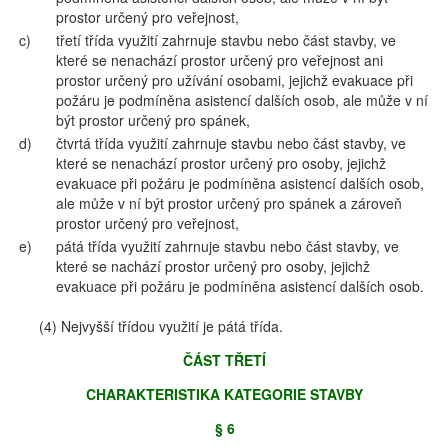
prostor určený pro veřejnost,
c)
třetí třída využití zahrnuje stavbu nebo část stavby, ve
které se nenachází prostor určený pro veřejnost ani
prostor určený pro užívání osobami, jejichž evakuace při
požáru je podmíněna asistencí dalších osob, ale může v ní
být prostor určený pro spánek,
d)
čtvrtá třída využití zahrnuje stavbu nebo část stavby, ve
které se nenachází prostor určený pro osoby, jejichž
evakuace při požáru je podmíněna asistencí dalších osob,
ale může v ní být prostor určený pro spánek a zároveň
prostor určený pro veřejnost,
e)
pátá třída využití zahrnuje stavbu nebo část stavby, ve
které se nachází prostor určený pro osoby, jejichž
evakuace při požáru je podmíněna asistencí dalších osob.
(4) Nejvyšší třídou využití je pátá třída.
ČÁST TŘETÍ
CHARAKTERISTIKA KATEGORIE STAVBY
§ 6