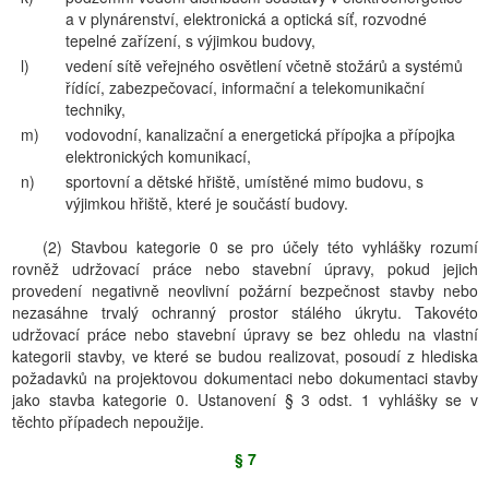
a v plynárenství, elektronická a optická síť, rozvodné
tepelné zařízení, s výjimkou budovy,
l)
vedení sítě veřejného osvětlení včetně stožárů a systémů
řídící, zabezpečovací, informační a telekomunikační
techniky,
m)
vodovodní, kanalizační a energetická přípojka a přípojka
elektronických komunikací,
n)
sportovní a dětské hřiště, umístěné mimo budovu, s
výjimkou hřiště, které je součástí budovy.
(2) Stavbou kategorie 0 se pro účely této vyhlášky rozumí
rovněž udržovací práce nebo stavební úpravy, pokud jejich
provedení negativně neovlivní požární bezpečnost stavby nebo
nezasáhne trvalý ochranný prostor stálého úkrytu. Takovéto
udržovací práce nebo stavební úpravy se bez ohledu na vlastní
kategorii stavby, ve které se budou realizovat, posoudí z hlediska
požadavků na projektovou dokumentaci nebo dokumentaci stavby
jako stavba kategorie 0. Ustanovení § 3 odst. 1 vyhlášky se v
těchto případech nepoužije.
§ 7