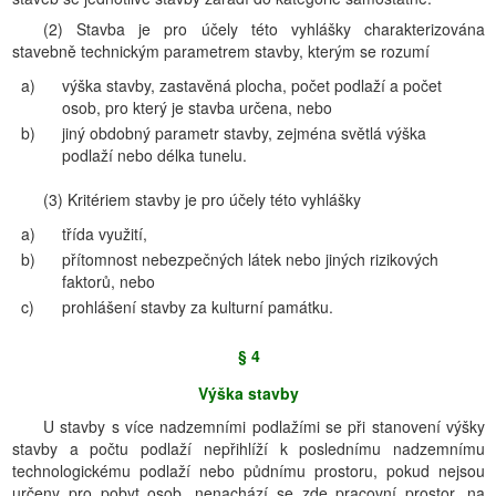
(2) Stavba je pro účely této vyhlášky charakterizována
stavebně technickým parametrem stavby, kterým se rozumí
a)
výška stavby, zastavěná plocha, počet podlaží a počet
osob, pro který je stavba určena, nebo
b)
jiný obdobný parametr stavby, zejména světlá výška
podlaží nebo délka tunelu.
(3) Kritériem stavby je pro účely této vyhlášky
a)
třída využití,
b)
přítomnost nebezpečných látek nebo jiných rizikových
faktorů, nebo
c)
prohlášení stavby za kulturní památku.
§ 4
Výška stavby
U stavby s více nadzemními podlažími se při stanovení výšky
stavby a počtu podlaží nepřihlíží k poslednímu nadzemnímu
technologickému podlaží nebo půdnímu prostoru, pokud nejsou
určeny pro pobyt osob, nenachází se zde pracovní prostor, na