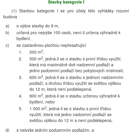
Stavby kategorie I
(1) Stavbou kategorie I se pro účely této vyhlášky rozumí
budova
a)
o výšce stavby do 9 m,
b)
určená pro nejvýše 100 osob, není-li určena výhradně k
bydlení,
c)
se zastavěnou plochou nepřesahující
2
1.
200 m
,
2
2.
500 m
, jedná-li se o stavbu s první třídou využití,
která má maximálně dvě nadzemní podlaží a
jedno podzemní podlaží bez pobytových místností,
2
3.
600 m
, jedná-li se o stavbu o jednom nadzemním
podlaží, s druhou třídou využití se světlou výškou
do 12 m, která není podsklepená,
2
4.
800 m
, jedná-li se o stavbu určenou výhradně k
bydlení, nebo
2
5.
1 000 m
, jedná-li se o stavbu s první třídou
využití, která má jedno nadzemní podlaží se
světlou výškou do 12 m a není podsklepená,
d)
s nejvýše jedním podzemním podlažím, a