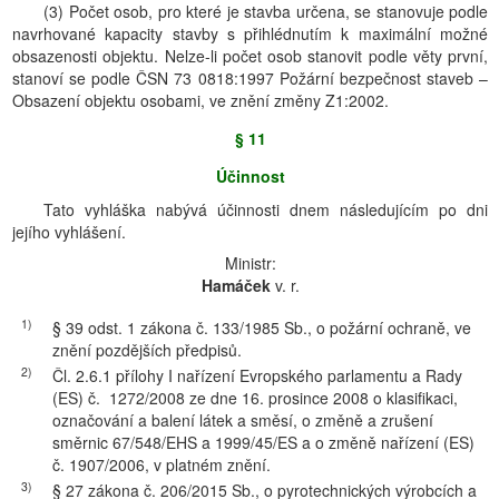
(3) Počet osob, pro které je stavba určena, se stanovuje podle
navrhované kapacity stavby s přihlédnutím k maximální možné
obsazenosti objektu. Nelze-li počet osob stanovit podle věty první,
stanoví se podle ČSN 73 0818:1997 Požární bezpečnost staveb –
Obsazení objektu osobami, ve znění změny Z1:2002.
§ 11
Účinnost
Tato vyhláška nabývá účinnosti dnem následujícím po dni
jejího vyhlášení.
Ministr:
Hamáček
v. r.
1)
§ 39 odst. 1 zákona č. 133/1985 Sb., o požární ochraně, ve
znění pozdějších předpisů.
2)
Čl. 2.6.1 přílohy I nařízení Evropského parlamentu a Rady
(ES) č. 1272/2008 ze dne 16. prosince 2008 o klasifikaci,
označování a balení látek a směsí, o změně a zrušení
směrnic 67/548/EHS a 1999/45/ES a o změně nařízení (ES)
č. 1907/2006, v platném znění.
3)
§ 27 zákona č. 206/2015 Sb., o pyrotechnických výrobcích a