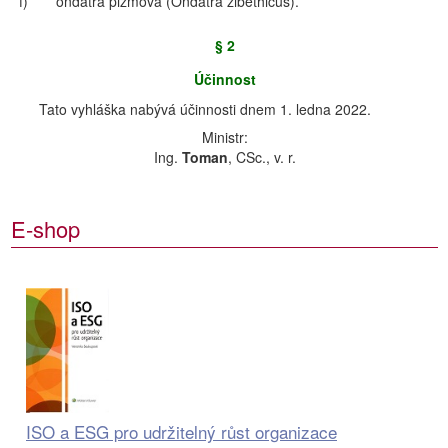
f)
ondatra pižmová (Ondatra zibethicus).
§ 2
Účinnost
Tato vyhláška nabývá účinnosti dnem 1. ledna 2022.
Ministr:
Ing.
Toman
, CSc., v. r.
E-shop
ISO a ESG pro udržitelný růst organizace