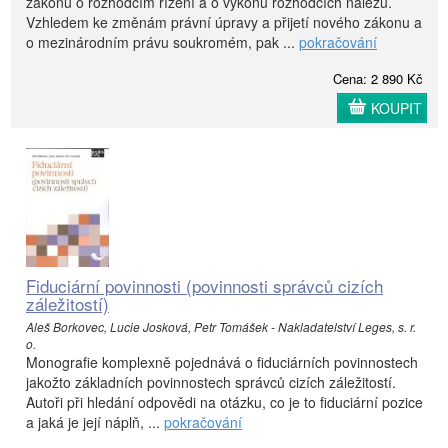
zákonu o rozhodčím řízení a o výkonu rozhodčích nálezů.
Vzhledem ke změnám právní úpravy a přijetí nového zákonu a
o mezinárodním právu soukromém, pak ...
pokračování
Cena: 2 890 Kč
KOUPIT
Fiduciární povinnosti (povinnosti správců cizích
záležitostí)
Aleš Borkovec, Lucie Josková, Petr Tomášek - Nakladatelství Leges, s. r.
o.
Monografie komplexně pojednává o fiduciárních povinnostech
jakožto základních povinnostech správců cizích záležitostí.
Autoři při hledání odpovědi na otázku, co je to fiduciární pozice
a jaká je její náplň, ...
pokračování