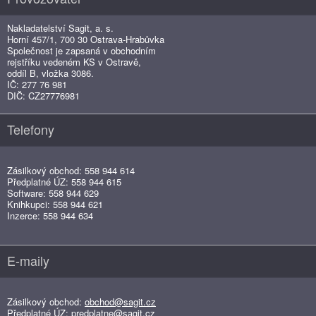
Nakladatelství Sagit, a. s.
Horní 457/1, 700 30 Ostrava-Hrabůvka
Společnost je zapsaná v obchodním
rejstříku vedeném KS v Ostravě,
oddíl B, vložka 3086.
IČ: 277 76 981
DIČ: CZ27776981
Telefony
Zásilkový obchod: 558 944 614
Předplatné ÚZ: 558 944 615
Software: 558 944 629
Knihkupci: 558 944 621
Inzerce: 558 944 634
E-maily
Zásilkový obchod:
obchod@sagit.cz
Předplatné ÚZ:
predplatne@sagit.cz