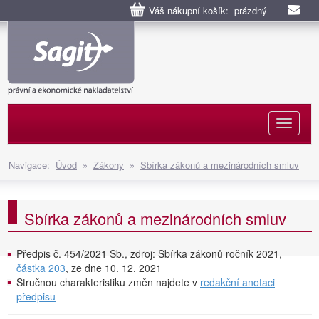
Váš nákupní košík: prázdný
Naviga
Navigace:
Úvod
»
Zákony
»
Sbírka zákonů a mezinárodních smluv
Sbírka zákonů a mezinárodních smluv
Předpis č. 454/2021 Sb., zdroj: Sbírka zákonů ročník 2021,
částka 203
, ze dne 10. 12. 2021
Stručnou charakteristiku změn najdete v
redakční anotaci
předpisu