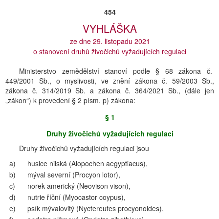
454
VYHLÁŠKA
ze dne 29. listopadu 2021
o stanovení druhů živočichů vyžadujících regulaci
Ministerstvo zemědělství stanoví podle § 68 zákona č.
449/2001 Sb., o myslivosti, ve znění zákona č. 59/2003 Sb.,
zákona č. 314/2019 Sb. a zákona č. 364/2021 Sb., (dále jen
„zákon“) k provedení § 2 písm. p) zákona:
§ 1
Druhy živočichů vyžadujících regulaci
Druhy živočichů vyžadujících regulaci jsou
a)
husice nilská (Alopochen aegyptiacus),
b)
mýval severní (Procyon lotor),
c)
norek americký (Neovison vison),
d)
nutrie říční (Myocastor coypus),
e)
psík mývalovitý (Nyctereutes procyonoides),