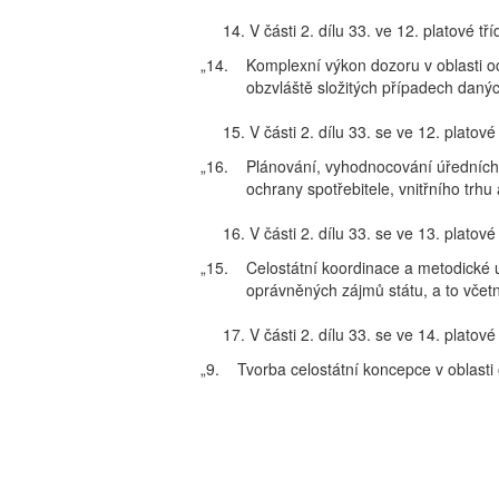
14. V části 2. dílu 33. ve 12. platové tř
„14.
Komplexní výkon dozoru v oblasti oc
obzvláště složitých případech daný
15. V části 2. dílu 33. se ve 12. platové
„16.
Plánování, vyhodnocování úředních 
ochrany spotřebitele, vnitřního trhu
16. V části 2. dílu 33. se ve 13. platové
„15.
Celostátní koordinace a metodické u
oprávněných zájmů státu, a to včet
17. V části 2. dílu 33. se ve 14. platové
„9.
Tvorba celostátní koncepce v oblasti 