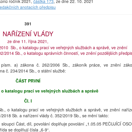
ákonů ročník 2021,
částka 173
, ze dne 22. 10. 2021
redakčních anotacích předpisu
391
NAŘÍZENÍ VLÁDY
ze dne 11. října 2021,
2010 Sb., o katalogu prací ve veřejných službách a správě, ve znění
02/2014 Sb., o katalogu správních činností, ve znění pozdějších předpi
 písm. a) zákona č. 262/2006 Sb., zákoník práce, ve znění zák
na č. 234/2014 Sb., o státní službě:
ČÁST PRVNÍ
 o katalogu prací ve veřejných službách a správě
Čl. I
Sb., o katalogu prací ve veřejných službách a správě, ve znění naříz
3/2018 Sb. a nařízení vlády č. 352/2019 Sb., se mění takto:
ve sloupci Část, díl, povolání doplňuje povolání „1.05.05 PEČUJÍCÍ OS
da se doplňují čísla „6-9“.