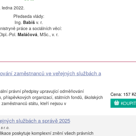
. ledna 2022.
Předseda vlády:
Ing.
Babiš
v. r.
nistryně práce a sociálních věcí:
Dipl.-Pol.
Maláčová
, MSc., v. r.
ování zaměstnanců ve veřejných službách a
ální právní předpisy upravující odměňování
Cena: 157 K
, příspěvkových organizací, státních fondů, školských
 zaměstnanců státu, kteří nejsou v
KOUPI
řejných službách a správě 2025
s r. o.
likace poskytuje komplexní znění všech právních