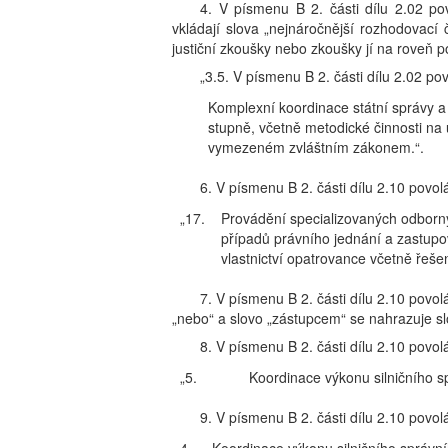
4. V písmenu B 2. části dílu 2.02 po
vkládají slova „nejnáročnější rozhodovac
justiční zkoušky nebo zkoušky jí na roveň 
„3.5. V písmenu B 2. části dílu 2.02 pov
Komplexní koordinace státní správy a
stupně, včetně metodické činnosti na
vymezeném zvláštním zákonem.“.
6. V písmenu B 2. části dílu 2.10 povolá
„17.
Provádění specializovaných odborný
případů právního jednání a zastupo
vlastnictví opatrovance včetně řešen
7. V písmenu B 2. části dílu 2.10 povol
„nebo“ a slovo „zástupcem“ se nahrazuje s
8. V písmenu B 2. části dílu 2.10 povolá
„5.
Koordinace výkonu silničního s
9. V písmenu B 2. části dílu 2.10 povolá