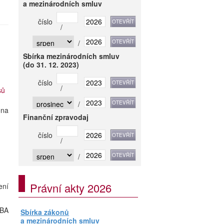
a mezinárodních smluv
číslo
/
/
Sbírka mezinárodních smluv
(do 31. 12. 2023)
číslo
/
sů
/
ona
Finanční zpravodaj
číslo
/
/
Právní akty 2026
ení
OBA
Sbírka zákonů
a mezinárodních smluv