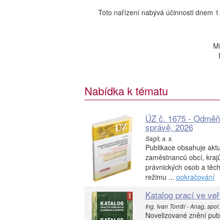
Toto nařízení nabývá účinnosti dnem 1
Mi
Nabídka k tématu
ÚZ č. 1675 - Odměň
správě, 2026
Sagit, a. s.
Publikace obsahuje aktu
zaměstnanců obcí, krajů
právnických osob a těch
režimu ...
pokračování
Katalog prací ve ve
Ing. Ivan Tomší - Anag, spol. 
Novelizované znění pub