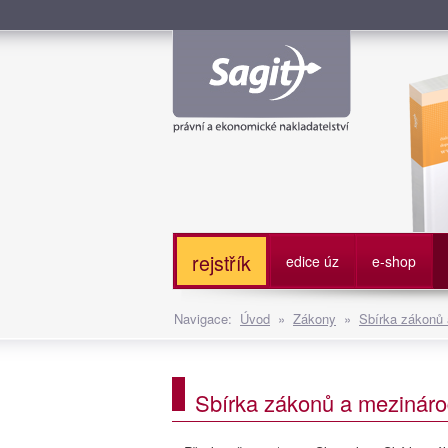
Služe
rejstřík
edice úz
e-shop
Navigace:
Úvod
»
Zákony
»
Sbírka zákonů
Sbírka zákonů a mezináro