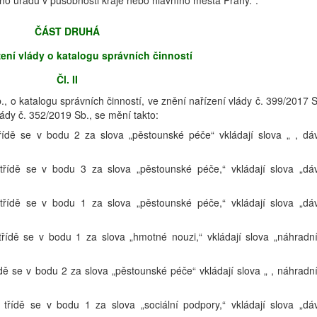
ho úřadu v působnosti kraje nebo hlavního města Prahy.“.
ČÁST DRUHÁ
ení vlády o katalogu správních činností
Čl. II
., o katalogu správních činností, ve znění nařízení vlády č. 399/2017 S
lády č. 352/2019 Sb., se mění takto:
 třídě se v bodu 2 za slova „pěstounské péče“ vkládají slova „ , dá
 třídě se v bodu 3 za slova „pěstounské péče,“ vkládají slova „dá
 třídě se v bodu 1 za slova „pěstounské péče,“ vkládají slova „dá
 třídě se v bodu 1 za slova „hmotné nouzi,“ vkládají slova „náhradn
třídě se v bodu 2 za slova „pěstounské péče“ vkládají slova „ , náhradn
é třídě se v bodu 1 za slova „sociální podpory,“ vkládají slova „dá