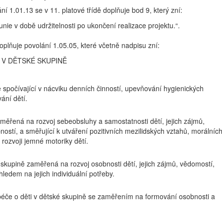
ní 1.01.13 se v 11. platové třídě doplňuje bod 9, který zní:
nie v době udržitelnosti po ukončení realizace projektu.“.
doplňuje povolání 1.05.05, které včetně nadpisu zní:
 V DĚTSKÉ SKUPINĚ
ě spočívající v nácviku denních činností, upevňování hygienických
ání dětí.
měřená na rozvoj sebeobsluhy a samostatnosti dětí, jejich zájmů,
ností, a směřující k utváření pozitivních mezilidských vztahů, morálníc
rozvoji jemné motoriky dětí.
skupině zaměřená na rozvoj osobnosti dětí, jejich zájmů, vědomostí,
ledem na jejich individuální potřeby.
péče o děti v dětské skupině se zaměřením na formování osobnosti a