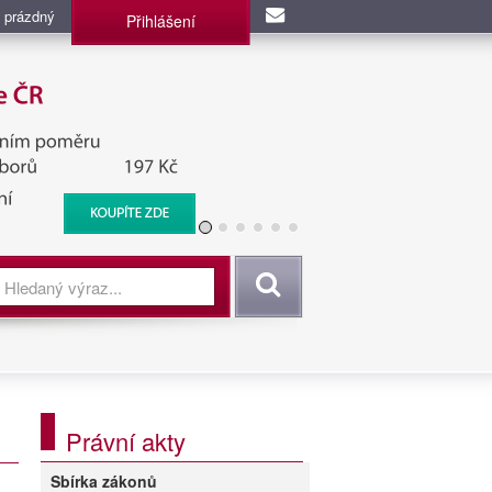
 prázdný
Přihlášení
užba, BIS, Zpravodajské
Vyhledat
Právní akty
Sbírka zákonů