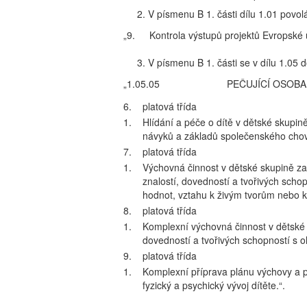
2. V písmenu B 1. části dílu 1.01 povolá
„9.
Kontrola výstupů projektů Evropské u
3. V písmenu B 1. části se v dílu 1.05 
„1.05.05
PEČUJÍCÍ OSOBA
6.
platová třída
1.
Hlídání a péče o dítě v dětské skupin
návyků a základů společenského chov
7.
platová třída
1.
Výchovná činnost v dětské skupině za
znalostí, dovedností a tvořivých schop
hodnot, vztahu k živým tvorům nebo k 
8.
platová třída
1.
Komplexní výchovná činnost v dětské 
dovedností a tvořivých schopností s oh
9.
platová třída
1.
Komplexní příprava plánu výchovy a 
fyzický a psychický vývoj dítěte.“.