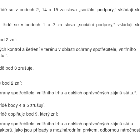
třídě se v bodech 2, 14 a 15 za slova „sociální podpory,“ vkládají sl
é třídě se v bodech 1 a 2 za slova „sociální podpory,“ vkládají sl
bod 2 zní:
 kontrol a šetření v terénu v oblasti ochrany spotřebitele, vnitřního
tu.“.
řídě bod 3 zrušuje.
ě bod 2 zní:
rany spotřebitele, vnitřního trhu a dalších oprávněných zájmů státu.“.
třídě body 4 a 5 zrušují.
třídě doplňuje bod 9, který zní:
rany spotřebitele, vnitřního trhu a dalších oprávněných zájmů státu
ch faktorů, jako jsou případy s mezinárodním prvkem, odbornou náročnost