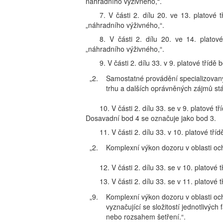
náhradního výživného,“.
7. V části 2. dílu 20. ve 13. platové 
„náhradního výživného,“.
8. V části 2. dílu 20. ve 14. platov
„náhradního výživného,“.
9. V části 2. dílu 33. v 9. platové třídě 
„2.
Samostatné provádění specializovaných
trhu a dalších oprávněných zájmů stá
10. V části 2. dílu 33. se v 9. platové t
Dosavadní bod 4 se označuje jako bod 3.
11. V části 2. dílu 33. v 10. platové tříd
„2.
Komplexní výkon dozoru v oblasti och
12. V části 2. dílu 33. se v 10. platové 
13. V části 2. dílu 33. se v 11. platové 
„9.
Komplexní výkon dozoru v oblasti och
vyznačující se složitostí jednotlivý
nebo rozsahem šetření.“.