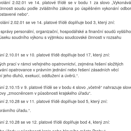
volání 2.02.01 ve 14. platové třídě se v bodu 1 za slovo „Vykonává
í činnosti soudu podle zvláštního zákona po úspěšném vykonání odbo
postavené nebo“.
olání 2.02.01 se ve 14. platové třídě doplňuje bod 3, který zní:
 správy personální, organizační, hospodářské a finanční soudů vyššího
 úseku soudního výkonu s výjimkou soudcovské činnosti v rozsahu
ní 2.10.01 se v 10. platové třídě doplňuje bod 17, který zní:
ch prací v rámci veřejného opatrovnictví, zejména řešení složitých
vání opatrovance v právním jednání nebo řešení zásadních věcí
í jeho dluhů, exekucí, oddlužení a úvěrů.“.
ání 2.10.15 v 9. platové třídě se v bodu 4 slovo „včetně“ nahrazuje slo
lovy „zmocněncem v působnosti krajského úřadu“.
ní 2.10.28 se v 11. platové třídě doplňuje bod 5, který zní:
právního úřadu.“.
ní 2.10.28 se ve 12. platové třídě doplňuje bod 4, který zní: