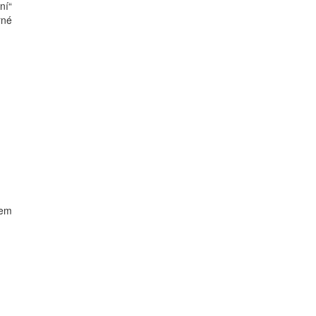
ní“
rné
vem