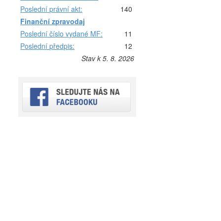
Poslední právní akt:
140
Finanční zpravodaj
Poslední číslo vydané MF:
11
Poslední předpis:
12
Stav k 5. 8. 2026
h