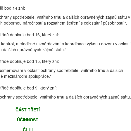
ídě bod 14 zní:
hrany spotřebitele, vnitřního trhu a dalších oprávněných zájmů státu v
ch odbornou náročností a rozsahem šetření s celostátní působností.“.
 třídě doplňuje bod 16, který zní:
kontrol, metodické usměrňování a koordinace výkonu dozoru v oblasti
 a dalších oprávněných zájmů státu.“.
 třídě doplňuje bod 15, který zní:
směrňování v oblasti ochrany spotřebitele, vnitřního trhu a dalších
ně mezinárodní spolupráce.“.
 třídě doplňuje bod 9, který zní:
ochrany spotřebitele, vnitřního trhu a dalších oprávněných zájmů státu.
ČÁST TŘETÍ
ÚČINNOST
Čl. III