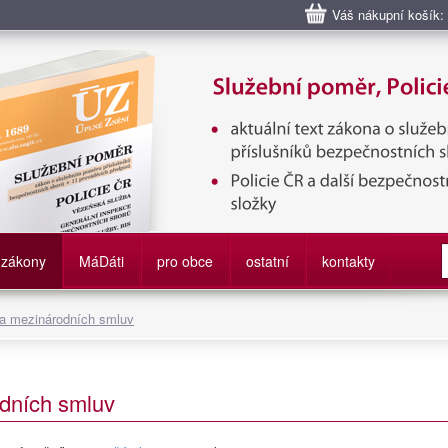
Váš nákupní košík:
bní poměr příslušníků bezpečnostních sborů, Policie ČR, Vězeňská sl
služby
zákony
M
á
D
áti
pro obce
ostatní
kontakty
 a mezinárodních smluv
dních smluv