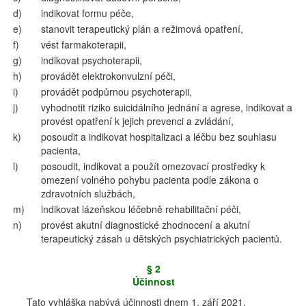
d)
indikovat formu péče,
e)
stanovit terapeutický plán a režimová opatření,
f)
vést farmakoterapii,
g)
indikovat psychoterapii,
h)
provádět elektrokonvulzní péči,
i)
provádět podpůrnou psychoterapii,
j)
vyhodnotit riziko suicidálního jednání a agrese, indikovat a
provést opatření k jejich prevenci a zvládání,
k)
posoudit a indikovat hospitalizaci a léčbu bez souhlasu
pacienta,
l)
posoudit, indikovat a použít omezovací prostředky k
omezení volného pohybu pacienta podle zákona o
zdravotních službách,
m)
indikovat lázeňskou léčebně rehabilitační péči,
n)
provést akutní diagnostické zhodnocení a akutní
terapeutický zásah u dětských psychiatrických pacientů.
§ 2
Účinnost
Tato vyhláška nabývá účinnosti dnem 1. září 2021.