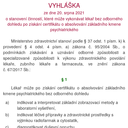
VYHLÁŠKA
ze dne 20. srpna 2021
o stanovení činností, které může vykonávat lékař bez odborného
dohledu po získání certifikátu o absolvování základního kmene
psychiatrického
Ministerstvo zdravotnictví stanoví podle § 37 odst. 1 písm. k) k
provedení § 4 odst. 4 písm. a) zákona č. 95/2004 Sb., o
podmínkách získávání a uznávání odborné způsobilosti a
specializované způsobilosti k výkonu zdravotnického povolání
lékaře, zubního lékaře a farmaceuta, ve znění zákona
č. 67/2017 Sb.:
§ 1
Lékař může po získání certifikátu o absolvování základního
kmene psychiatrického bez odborného dohledu
a)
indikovat a interpretovat základní zobrazovací metody a
laboratorní vyšetření,
b)
indikovat léčivé přípravky a zdravotnické prostředky s
výjimkou radiofarmak a cytostatik,
c)
diagnostikovat duševní poruchu,