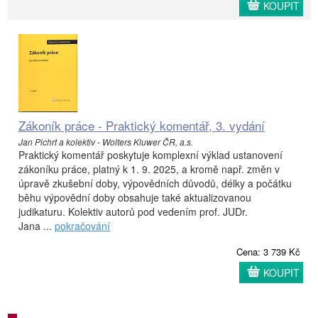
KOUPIT
Zákoník práce - Praktický komentář, 3. vydání
Jan Pichrt a kolektiv - Wolters Kluwer ČR, a.s.
Praktický komentář poskytuje komplexní výklad ustanovení
zákoníku práce, platný k 1. 9. 2025, a kromě např. změn v
úpravě zkušební doby, výpovědních důvodů, délky a počátku
běhu výpovědní doby obsahuje také aktualizovanou
judikaturu. Kolektiv autorů pod vedením prof. JUDr.
Jana ...
pokračování
Cena: 3 739 Kč
KOUPIT