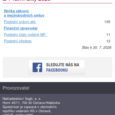
Sbírka zákonů
a mezinárodních smluv
Poslední právní akt:
135
Finanční zpravodaj
Poslední číslo vydané MF:
11
Poslední předpis:
12
Stav k 30. 7. 2026
Provozovatel
Nakladatelství Sagit, a. s.
Horní 457/1, 700 30 Ostrava-Hrabůvka
Společnost je zapsaná v obchodním
rejstříku vedeném KS v Ostravě,
oddíl B, vložka 3086.