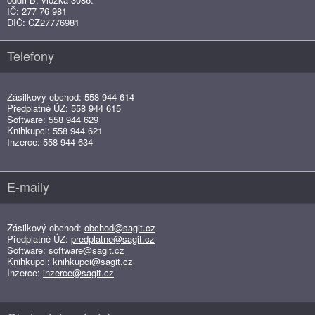
IČ: 277 76 981
DIČ: CZ27776981
Telefony
Zásilkový obchod: 558 944 614
Předplatné ÚZ: 558 944 615
Software: 558 944 629
Knihkupci: 558 944 621
Inzerce: 558 944 634
E-maily
Zásilkový obchod:
obchod@sagit.cz
Předplatné ÚZ:
predplatne@sagit.cz
Software:
software@sagit.cz
Knihkupci:
knihkupci@sagit.cz
Inzerce:
inzerce@sagit.cz