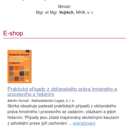
Ministr:
Mgr. et Mgr.
Vojtěch
, MHA, v. r.
E-shop
Praktické případy z občanského práva hmotného a
procesního s řešením
Martin Horvát - Nakladatelství Leges, s. r. o.
Sbírka obsahuje padesát praktických případů z občanského
práva hmotného i procesního se zadáním, otázkami a jejich
řešením. Případy jsou zčásti inspirovány skutečnými kauzami
z advokátní praxe (při zachování ...
pokračování