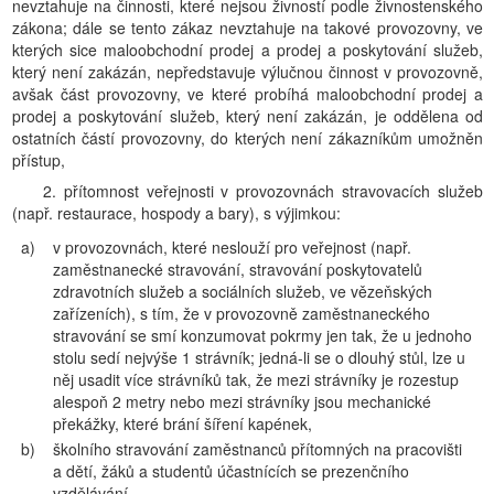
nevztahuje na činnosti, které nejsou živností podle živnostenského
zákona; dále se tento zákaz nevztahuje na takové provozovny, ve
kterých sice maloobchodní prodej a prodej a poskytování služeb,
který není zakázán, nepředstavuje výlučnou činnost v provozovně,
avšak část provozovny, ve které probíhá maloobchodní prodej a
prodej a poskytování služeb, který není zakázán, je oddělena od
ostatních částí provozovny, do kterých není zákazníkům umožněn
přístup,
2. přítomnost veřejnosti v provozovnách stravovacích služeb
(např. restaurace, hospody a bary), s výjimkou:
a)
v provozovnách, které neslouží pro veřejnost (např.
zaměstnanecké stravování, stravování poskytovatelů
zdravotních služeb a sociálních služeb, ve vězeňských
zařízeních), s tím, že v provozovně zaměstnaneckého
stravování se smí konzumovat pokrmy jen tak, že u jednoho
stolu sedí nejvýše 1 strávník; jedná-li se o dlouhý stůl, lze u
něj usadit více strávníků tak, že mezi strávníky je rozestup
alespoň 2 metry nebo mezi strávníky jsou mechanické
překážky, které brání šíření kapének,
b)
školního stravování zaměstnanců přítomných na pracovišti
a dětí, žáků a studentů účastnících se prezenčního
vzdělávání,