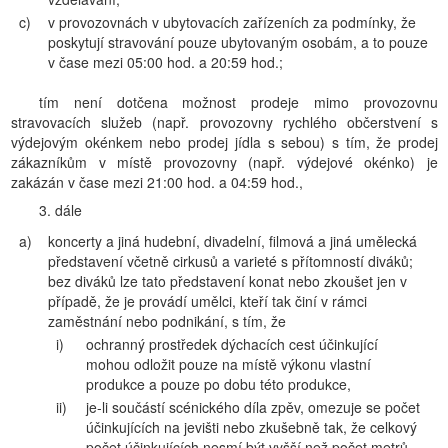
c)
v provozovnách v ubytovacích zařízeních za podmínky, že
poskytují stravování pouze ubytovaným osobám, a to pouze
v čase mezi 05:00 hod. a 20:59 hod.;
tím není dotčena možnost prodeje mimo provozovnu
stravovacích služeb (např. provozovny rychlého občerstvení s
výdejovým okénkem nebo prodej jídla s sebou) s tím, že prodej
zákazníkům v místě provozovny (např. výdejové okénko) je
zakázán v čase mezi 21:00 hod. a 04:59 hod.,
3. dále
a)
koncerty a jiná hudební, divadelní, filmová a jiná umělecká
představení včetně cirkusů a varieté s přítomností diváků;
bez diváků lze tato představení konat nebo zkoušet jen v
případě, že je provádí umělci, kteří tak činí v rámci
zaměstnání nebo podnikání, s tím, že
i)
ochranný prostředek dýchacích cest účinkující
mohou odložit pouze na místě výkonu vlastní
produkce a pouze po dobu této produkce,
ii)
je-li součástí scénického díla zpěv, omezuje se počet
účinkujících na jevišti nebo zkušebně tak, že celkový
počet účinkujících nesmí být vyšší než počet metrů