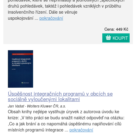
druhů pohledávek, taktéž i pohledávek vzniklých v průběhu
insolvenčního řízení. Dále se věnuje
uspokojování ...
pokračování
Cena: 449 Kč
KOUPIT
Úspěšnost integračních programů v obcích se
sociálně vyloučenými lokalitami
Jan Vašat - Wolters Kluwer ČR, a.s.
Obsah knihy nejlépe vystihuje úryvek z autorova úvodu ke
knize: „V této práci se budu snažit nalézt odpověď na otázku:
,Co a jak brání a co napo­máhá úspěšnému naplňování cílů
místních programů integrace ...
pokračování