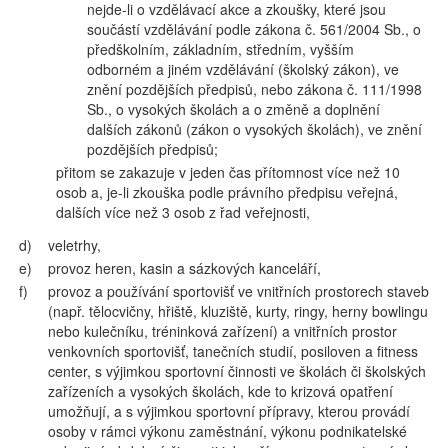
nejde-li o vzdělávací akce a zkoušky, které jsou
součástí vzdělávání podle zákona č. 561/2004 Sb., o
předškolním, základním, středním, vyšším
odborném a jiném vzdělávání (školský zákon), ve
znění pozdějších předpisů, nebo zákona č. 111/1998
Sb., o vysokých školách a o změně a doplnění
dalších zákonů (zákon o vysokých školách), ve znění
pozdějších předpisů;
přitom se zakazuje v jeden čas přítomnost více než 10
osob a, je-li zkouška podle právního předpisu veřejná,
dalších více než 3 osob z řad veřejnosti,
d)
veletrhy,
e)
provoz heren, kasin a sázkových kanceláří,
f)
provoz a používání sportovišť ve vnitřních prostorech staveb
(např. tělocvičny, hřiště, kluziště, kurty, ringy, herny bowlingu
nebo kulečníku, tréninková zařízení) a vnitřních prostor
venkovních sportovišť, tanečních studií, posiloven a fitness
center, s výjimkou sportovní činnosti ve školách či školských
zařízeních a vysokých školách, kde to krizová opatření
umožňují, a s výjimkou sportovní přípravy, kterou provádí
osoby v rámci výkonu zaměstnání, výkonu podnikatelské