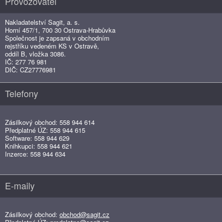
Provozovatel
Nakladatelství Sagit, a. s.
Horní 457/1, 700 30 Ostrava-Hrabůvka
Společnost je zapsaná v obchodním
rejstříku vedeném KS v Ostravě,
oddíl B, vložka 3086.
IČ: 277 76 981
DIČ: CZ27776981
Telefony
Zásilkový obchod: 558 944 614
Předplatné ÚZ: 558 944 615
Software: 558 944 629
Knihkupci: 558 944 621
Inzerce: 558 944 634
E-maily
Zásilkový obchod:
obchod@sagit.cz