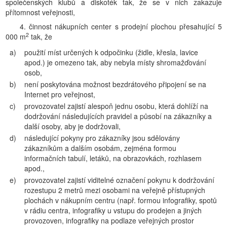
společenských klubů a diskoték tak, že se v nich zakazuje
přítomnost veřejnosti,
4. činnost nákupních center s prodejní plochou přesahující 5
2
000 m
tak, že
a)
použití míst určených k odpočinku (židle, křesla, lavice
apod.) je omezeno tak, aby nebyla místy shromažďování
osob,
b)
není poskytována možnost bezdrátového připojení se na
Internet pro veřejnost,
c)
provozovatel zajistí alespoň jednu osobu, která dohlíží na
dodržování následujících pravidel a působí na zákazníky a
další osoby, aby je dodržovali,
d)
následující pokyny pro zákazníky jsou sdělovány
zákazníkům a dalším osobám, zejména formou
informačních tabulí, letáků, na obrazovkách, rozhlasem
apod.,
e)
provozovatel zajistí viditelné označení pokynu k dodržování
rozestupu 2 metrů mezi osobami na veřejně přístupných
plochách v nákupním centru (např. formou infografiky, spotů
v rádiu centra, infografiky u vstupu do prodejen a jiných
provozoven, infografiky na podlaze veřejných prostor