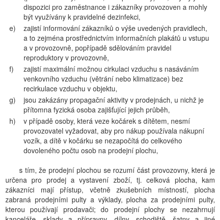
dispozici pro zaměstnance i zákazníky provozoven a mohly
být využívány k pravidelné dezinfekci,
e)
zajistí informování zákazníků o výše uvedených pravidlech,
a to zejména prostřednictvím informačních plakátů u vstupu
a v provozovně, popřípadě sdělováním pravidel
reproduktory v provozovně,
f)
zajistí maximální možnou cirkulaci vzduchu s nasáváním
venkovního vzduchu (větrání nebo klimatizace) bez
recirkulace vzduchu v objektu,
g)
jsou zakázány propagační aktivity v prodejnách, u nichž je
přítomna fyzická osoba zajišťující jejich průběh,
h)
v případě osoby, která veze kočárek s dítětem, nesmí
provozovatel vyžadovat, aby pro nákup používala nákupní
vozík, a dítě v kočárku se nezapočítá do celkového
dovoleného počtu osob na prodejní plochu,
s tím, že prodejní plochou se rozumí část provozovny, která je
určena pro prodej a vystavení zboží, tj. celková plocha, kam
zákazníci mají přístup, včetně zkušebních místností, plocha
zabraná prodejními pulty a výklady, plocha za prodejními pulty,
kterou používají prodavači; do prodejní plochy se nezahrnují
kanceláře, sklady a přípravny, dílny, schodiště, šatny a jiné