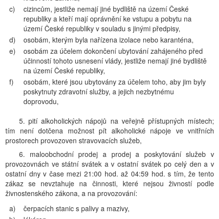
c)
cizincům, jestliže nemají jiné bydliště na území České
republiky a kteří mají oprávnění ke vstupu a pobytu na
území České republiky v souladu s jinými předpisy,
d)
osobám, kterým byla nařízena izolace nebo karanténa,
e)
osobám za účelem dokončení ubytování zahájeného před
účinností tohoto usnesení vlády, jestliže nemají jiné bydliště
na území České republiky,
f)
osobám, které jsou ubytovány za účelem toho, aby jim byly
poskytnuty zdravotní služby, a jejich nezbytnému
doprovodu,
5. pití alkoholických nápojů na veřejně přístupných místech;
tím není dotčena možnost pít alkoholické nápoje ve vnitřních
prostorech provozoven stravovacích služeb,
6. maloobchodní prodej a prodej a poskytování služeb v
provozovnách ve státní svátek a v ostatní svátek po celý den a v
ostatní dny v čase mezi 21:00 hod. až 04:59 hod. s tím, že tento
zákaz se nevztahuje na činnosti, které nejsou živností podle
živnostenského zákona, a na provozování:
a)
čerpacích stanic s palivy a mazivy,