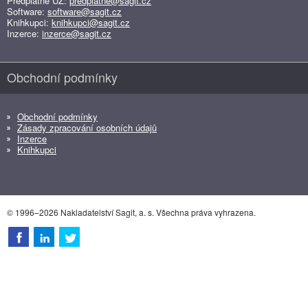
Předplatné ÚZ:
predplatne@sagit.cz
Software:
software@sagit.cz
Knihkupci:
knihkupci@sagit.cz
Inzerce:
inzerce@sagit.cz
Obchodní podmínky
Obchodní podmínky
Zásady zpracování osobních údajů
Inzerce
Knihkupci
© 1996–2026 Nakladatelství Sagit, a. s. Všechna práva vyhrazena.