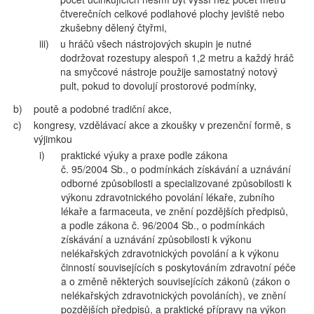
čtverečních celkové podlahové plochy jeviště nebo
zkušebny dělený čtyřmi,
iii)
u hráčů všech nástrojových skupin je nutné
dodržovat rozestupy alespoň 1,2 metru a každý hráč
na smyčcové nástroje použije samostatný notový
pult, pokud to dovolují prostorové podmínky,
b)
poutě a podobné tradiční akce,
c)
kongresy, vzdělávací akce a zkoušky v prezenční formě, s
výjimkou
i)
praktické výuky a praxe podle zákona
č. 95/2004 Sb., o podmínkách získávání a uznávání
odborné způsobilosti a specializované způsobilosti k
výkonu zdravotnického povolání lékaře, zubního
lékaře a farmaceuta, ve znění pozdějších předpisů,
a podle zákona č. 96/2004 Sb., o podmínkách
získávání a uznávání způsobilosti k výkonu
nelékařských zdravotnických povolání a k výkonu
činností souvisejících s poskytováním zdravotní péče
a o změně některých souvisejících zákonů (zákon o
nelékařských zdravotnických povoláních), ve znění
pozdějších předpisů, a praktické přípravy na výkon