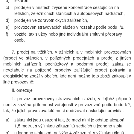
b)
lékáren,
c)
prodejen v místech zvýšené koncentrace cestujících na
letištích, železničních stanicích a autobusových nádražích,
d)
prodejen ve zdravotnických zařízeních,
e)
provozoven stravovacích služeb v rozsahu podle bodu I/2,
f)
vozidel taxislužby nebo jiné individuální smluvní přepravy
osob,
7. prodej na tržištích, v tržnicích a v mobilních provozovnách
(prodej ve stáncích, v pojízdných prodejnách a prodej z jiných
mobilních zařízení), pochůzkový a podomní prodej; zákaz se
nevztahuje na pojízdné prodejny zajišťující prodej potravin a
drogistického zboží v obcích, kde není možno toto zboží zakoupit v
jiné provozovně;
II. omezuje
1. provoz provozovny stravovacích služeb, v jejichž případě
není zakázána přítomnost veřejnosti v provozovně podle bodu I/2,
tak, že jejich provozovatelé musí dodržovat následující pravidla:
a)
zákazníci jsou usazeni tak, že mezi nimi je odstup alespoň
1,5 metru, s výjimkou zákazníků sedících u jednoho stolu,
b)
u jednoho stolu sedí nejvýše 4 zákazníci, s výjimkou členů