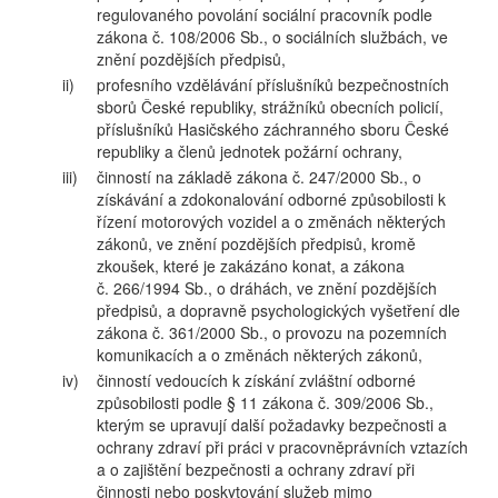
regulovaného povolání sociální pracovník podle
zákona č. 108/2006 Sb., o sociálních službách, ve
znění pozdějších předpisů,
ii)
profesního vzdělávání příslušníků bezpečnostních
sborů České republiky, strážníků obecních policií,
příslušníků Hasičského záchranného sboru České
republiky a členů jednotek požární ochrany,
iii)
činností na základě zákona č. 247/2000 Sb., o
získávání a zdokonalování odborné způsobilosti k
řízení motorových vozidel a o změnách některých
zákonů, ve znění pozdějších předpisů, kromě
zkoušek, které je zakázáno konat, a zákona
č. 266/1994 Sb., o dráhách, ve znění pozdějších
předpisů, a dopravně psychologických vyšetření dle
zákona č. 361/2000 Sb., o provozu na pozemních
komunikacích a o změnách některých zákonů,
iv)
činností vedoucích k získání zvláštní odborné
způsobilosti podle § 11 zákona č. 309/2006 Sb.,
kterým se upravují další požadavky bezpečnosti a
ochrany zdraví při práci v pracovněprávních vztazích
a o zajištění bezpečnosti a ochrany zdraví při
činnosti nebo poskytování služeb mimo