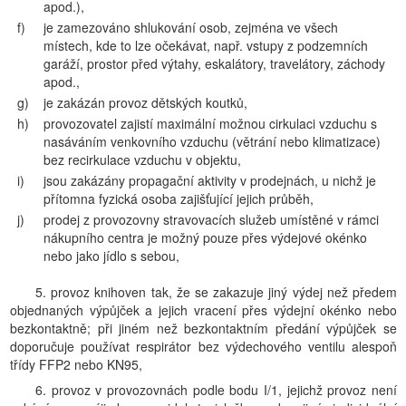
apod.),
f)
je zamezováno shlukování osob, zejména ve všech
místech, kde to lze očekávat, např. vstupy z podzemních
garáží, prostor před výtahy, eskalátory, travelátory, záchody
apod.,
g)
je zakázán provoz dětských koutků,
h)
provozovatel zajistí maximální možnou cirkulaci vzduchu s
nasáváním venkovního vzduchu (větrání nebo klimatizace)
bez recirkulace vzduchu v objektu,
i)
jsou zakázány propagační aktivity v prodejnách, u nichž je
přítomna fyzická osoba zajišťující jejich průběh,
j)
prodej z provozovny stravovacích služeb umístěné v rámci
nákupního centra je možný pouze přes výdejové okénko
nebo jako jídlo s sebou,
5. provoz knihoven tak, že se zakazuje jiný výdej než předem
objednaných výpůjček a jejich vracení přes výdejní okénko nebo
bezkontaktně; při jiném než bezkontaktním předání výpůjček se
doporučuje používat respirátor bez výdechového ventilu alespoň
třídy FFP2 nebo KN95,
6. provoz v provozovnách podle bodu I/1, jejichž provoz není