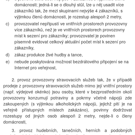
domácnosti; jedná-li se o dlouhý stůl, lze u něj usadit více
zákazníků tak, že mezi skupinami nejvýše 4 zákazníků, s
výjimkou členů domácnosti, je rozestup alespoň 2 metry,
c)
provozovatel nepřipustí ve vnitřních prostorech provozovny
více zákazníků, než je ve vnitřních prostorech provozovny
míst k sezení pro zákazníky; provozovatel je povinen
písemně evidovat celkový aktuální počet míst k sezení pro
zákazníky,
d)
zákaz produkce živé hudby a tance,
e)
nebude poskytována možnost bezdrátového připojení se na
Internet pro veřejnost,
2. provoz provozovny stravovacích služeb tak, že v případě
prodeje z provozovny stravovacích služeb mimo její vnitřní prostory
(např. výdejové okénko) jsou osoby, které v bezprostředním okolí
provozovny konzumují potraviny a pokrmy včetně nápojů zde
zakoupených (s výjimkou alkoholických nápojů, jejichž pití je na
veřejně přístupných místech zakázáno), povinny dodržovat
rozestupy od jiných osob alespoň 2 metry, nejde-li o členy
domácnosti,
3. provoz hudebních, tanečních, herních a podobných