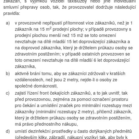
zakázán, s výjimkou vozidel taxislužby nebo jiné individuální
smluvní přepravy osob, tak, že provozovatel dodržuje následující
pravidla:
a)
v provozovně nepřipustí přítomnost více zákazníků, než je 1
2
zákazník na 15 m
prodejní plochy; v případě provozovny s
prodejní plochou menší než 15 m2 se toto omezení
nevztahuje na dítě mladší 15 let doprovázející zákazníka a
na doprovod zákazníka, který je držitelem průkazu osoby se
zdravotním postižením; v případě ostatních provozoven se
toto omezení nevztahuje na dítě mladší 6 let doprovázející
zákazníka,
b)
aktivně brání tomu, aby se zákazníci zdržovali v kratších
vzdálenostech, než jsou 2 metry, nejde-li o osoby ze
společné domácnosti,
c)
zajistí řízení front čekajících zákazníků, a to jak uvnitř, tak
před provozovnou, zejména za pomoci označení prostoru
pro čekání a umístění značek pro minimální rozestupy mezi
zákazníky (minimální rozestupy 2 metry), přičemž zákazník,
který je držitelem průkazu osoby se zdravotním postižením,
má právo přednostního nákupu,
d)
umístí dezinfekční prostředky u často dotýkaných předmětů
(především kliky, zábradlí, nákupní vozíky) tak, aby byly k