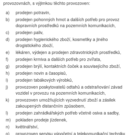
provozovnách, s výjimkou těchto provozoven:
a)
prodejen potravin,
b)
prodejen pohonných hmot a dalších potřeb pro provoz
dopravních prostředků na pozemních komunikacích,
c)
prodejen paliv,
d)
prodejen hygienického zboží, kosmetiky a jiného
drogistického zboží,
e)
lékáren, výdejen a prodejen zdravotnických prostředků,
f)
prodejen krmiva a dalších potřeb pro zvířata,
g)
prodejen brýlí, kontaktních čoček a souvisejícího zboží,
h)
prodejen novin a časopisů,
i)
prodejen tabákových výrobků,
j)
provozoven poskytovatelů odtahů a odstraňování závad
vozidel v provozu na pozemních komunikacích,
k)
provozoven umožňujících vyzvednutí zboží a zásilek
zakoupených distančním způsobem,
l)
prodejen zahrádkářských potřeb včetně osiva a sadby,
m)
pokladen prodeje jízdenek,
n)
květinářství,
o)
provozoven servisu výpočetní a telekomunikační techniky,