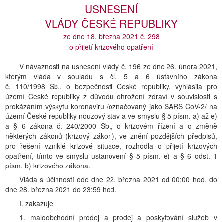
USNESENÍ
VLÁDY ČESKÉ REPUBLIKY
ze dne 18. března 2021 č. 298
o přijetí krizového opatření
V návaznosti na usnesení vlády č. 196 ze dne 26. února 2021,
kterým vláda v souladu s čl. 5 a 6 ústavního zákona
č. 110/1998 Sb., o bezpečnosti České republiky, vyhlásila pro
území České republiky z důvodu ohrožení zdraví v souvislosti s
prokázáním výskytu koronaviru /označovaný jako SARS CoV-2/ na
území České republiky nouzový stav a ve smyslu § 5 písm. a) až e)
a § 6 zákona č. 240/2000 Sb., o krizovém řízení a o změně
některých zákonů (krizový zákon), ve znění pozdějších předpisů,
pro řešení vzniklé krizové situace, rozhodla o přijetí krizových
opatření, tímto ve smyslu ustanovení § 5 písm. e) a § 6 odst. 1
písm. b) krizového zákona.
Vláda s účinností ode dne 22. března 2021 od 00:00 hod. do
dne 28. března 2021 do 23:59 hod.
I. zakazuje
1. maloobchodní prodej a prodej a poskytování služeb v