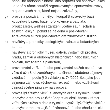
nebo jiné obdobné činnosti jako přípravu pro sportovní akce
konané v rámci soutěží organizovaných sportovními svazy,
a sportovních akcí, které nejsou zakázány,
g)
provoz a používání umělých koupališť (plavecký bazén,
koupelový bazén, bazén pro kojence a batolata,
brouzdaliště), wellness zařízení včetně saun, solárií a
solných jeskyní, pokud se nejedná o poskytování
zdravotních služeb poskytovatelem zdravotních služeb,
h)
návštěvy a prohlídky zoologických zahrad a botanických
zahrad,
i)
návštěvy a prohlídky muzeí, galerií, výstavních prostor,
hradů, zámků a obdobných historických nebo kulturních
objektů, hvězdáren a planetárií,
j)
provozování zařízení nebo poskytování služeb osobám ve
věku 6 až 18 let zaměřených na činnosti obdobné zájmovým
vzděláváním podle § 2 vyhlášky č. 74/2005 Sb., jako jsou
zejména zájmová, výchovná, rekreační nebo vzdělávací
činnost včetně přípravy na vyučování,
k)
provoz lyžařských vleků a lanových drah s výjimkou využití
lanových drah pro zajištění dopravní obslužnosti v rámci
veřejných služeb a dále s výjimkou využití lyžařských vleků a
lanových drah pro zajištění zásobování nebo chodu kritické