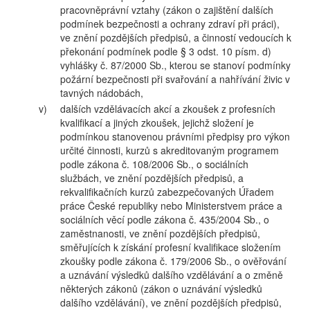
pracovněprávní vztahy (zákon o zajištění dalších
podmínek bezpečnosti a ochrany zdraví při práci),
ve znění pozdějších předpisů, a činností vedoucích k
překonání podmínek podle § 3 odst. 10 písm. d)
vyhlášky č. 87/2000 Sb., kterou se stanoví podmínky
požární bezpečnosti při svařování a nahřívání živic v
tavných nádobách,
v)
dalších vzdělávacích akcí a zkoušek z profesních
kvalifikací a jiných zkoušek, jejichž složení je
podmínkou stanovenou právními předpisy pro výkon
určité činnosti, kurzů s akreditovaným programem
podle zákona č. 108/2006 Sb., o sociálních
službách, ve znění pozdějších předpisů, a
rekvalifikačních kurzů zabezpečovaných Úřadem
práce České republiky nebo Ministerstvem práce a
sociálních věcí podle zákona č. 435/2004 Sb., o
zaměstnanosti, ve znění pozdějších předpisů,
směřujících k získání profesní kvalifikace složením
zkoušky podle zákona č. 179/2006 Sb., o ověřování
a uznávání výsledků dalšího vzdělávání a o změně
některých zákonů (zákon o uznávání výsledků
dalšího vzdělávání), ve znění pozdějších předpisů,