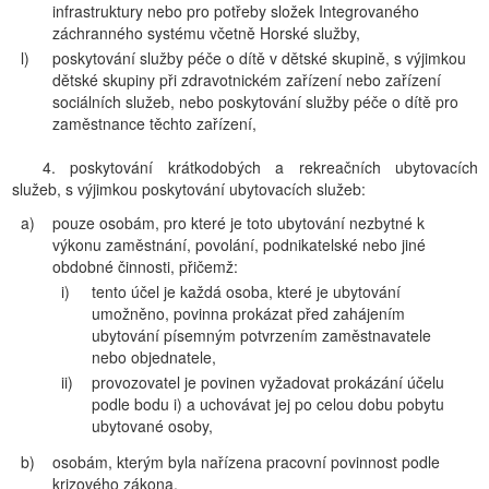
infrastruktury nebo pro potřeby složek Integrovaného
záchranného systému včetně Horské služby,
l)
poskytování služby péče o dítě v dětské skupině, s výjimkou
dětské skupiny při zdravotnickém zařízení nebo zařízení
sociálních služeb, nebo poskytování služby péče o dítě pro
zaměstnance těchto zařízení,
4. poskytování krátkodobých a rekreačních ubytovacích
služeb, s výjimkou poskytování ubytovacích služeb:
a)
pouze osobám, pro které je toto ubytování nezbytné k
výkonu zaměstnání, povolání, podnikatelské nebo jiné
obdobné činnosti, přičemž:
i)
tento účel je každá osoba, které je ubytování
umožněno, povinna prokázat před zahájením
ubytování písemným potvrzením zaměstnavatele
nebo objednatele,
ii)
provozovatel je povinen vyžadovat prokázání účelu
podle bodu i) a uchovávat jej po celou dobu pobytu
ubytované osoby,
b)
osobám, kterým byla nařízena pracovní povinnost podle
krizového zákona,