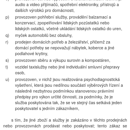
audio a video přijímačů, spotřební elektroniky, přístrojů a
dalších výrobků pro domácnosti,
p)
provozoven pohřební služby, provádění balzamací a
konzervací, zpopelňování lidských pozůstatků nebo
lidských ostatků, včetně ukládání lidských ostatků do uren,
q)
myček automobilů bez obsluhy,
r)
prodejen domácích potřeb a železářství, přičemž za
domácí potřeby se nepovažují nábytek, koberce a jiné
podlahové krytiny,
s)
provozoven sběru a výkupu surovin a kompostáren,
t)
vozidel taxislužby nebo jiné individuální smluvní přepravy
osob,
u)
provozoven, v nichž jsou realizována psychodiagnostická
vyšetření, která jsou nedílnou součástí výběrových řízení a
následně nezbytnou podmínkou stanovenou právními
předpisy pro výkon určité činnosti, za podmínky, že je
služba poskytována tak, že se ve stejný čas setkává jeden
poskytovatel s jedním zákazníkem,
s tím, že jiné zboží a služby je zakázáno v těchto prodejnách
nebo provozovnách prodávat nebo poskytovat; tento zákaz se