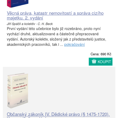
Věcná práva, katastr nemovitostí a správa cizího
majetku. 2. vydání
Jiří Spáčil a kolektiv - C. H. Beck
První vydání této učebnice bylo již rozebráno, proto nyní
vychází druhé, aktualizované a částečně přepracované
vydání. Autorský kolektiv, složený jak z představitelů justice,
akademických pracovníků, tak i ...
pokračování
Cena: 690 Kč
KOUPIT
Občanský zákoník IV. Dědické právo (§ 1475-1720).