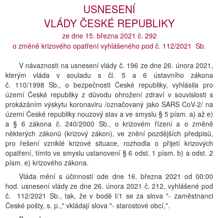
USNESENÍ
VLÁDY ČESKÉ REPUBLIKY
ze dne 15. března 2021 č. 292
o změně krizového opatření vyhlášeného pod č. 112/2021 Sb.
V návaznosti na usnesení vlády č. 196 ze dne 26. února 2021,
kterým vláda v souladu s čl. 5 a 6 ústavního zákona
č. 110/1998 Sb., o bezpečnosti České republiky, vyhlásila pro
území České republiky z důvodu ohrožení zdraví v souvislosti s
prokázáním výskytu koronaviru /označovaný jako SARS CoV-2/ na
území České republiky nouzový stav a ve smyslu § 5 písm. a) až e)
a § 6 zákona č. 240/2000 Sb., o krizovém řízení a o změně
některých zákonů (krizový zákon), ve znění pozdějších předpisů,
pro řešení vzniklé krizové situace, rozhodla o přijetí krizových
opatření, tímto ve smyslu ustanovení § 6 odst. 1 písm. b) a odst. 2
písm. e) krizového zákona.
Vláda mění s účinností ode dne 16. března 2021 od 00:00
hod. usnesení vlády ze dne 26. února 2021 č. 212, vyhlášené pod
č. 112/2021 Sb., tak, že v bodě I/1 se za slova "- zaměstnanci
České pošty, s. p.," vkládají slova "- starostové obcí,".