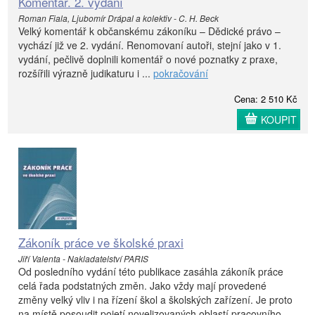
Komentář. 2. vydání
Roman Fiala, Ljubomír Drápal a kolektiv - C. H. Beck
Velký komentář k občanskému zákoníku – Dědické právo –
vychází již ve 2. vydání. Renomovaní autoři, stejní jako v 1.
vydání, pečlivě doplnili komentář o nové poznatky z praxe,
rozšířili výrazně judikaturu i ...
pokračování
Cena: 2 510 Kč
KOUPIT
Zákoník práce ve školské praxi
Jiří Valenta - Nakladatelství PARIS
Od posledního vydání této publikace zasáhla zákoník práce
celá řada podstatných změn. Jako vždy mají provedené
změny velký vliv i na řízení škol a školských zařízení. Je proto
na místě posoudit pojetí novelizovaných oblastí pracovního