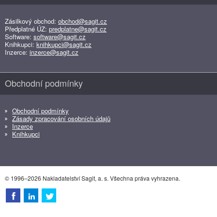
Zásilkový obchod:
obchod@sagit.cz
Předplatné ÚZ:
predplatne@sagit.cz
Software:
software@sagit.cz
Knihkupci:
knihkupci@sagit.cz
Inzerce:
inzerce@sagit.cz
Obchodní podmínky
Obchodní podmínky
Zásady zpracování osobních údajů
Inzerce
Knihkupci
© 1996–2026 Nakladatelství Sagit, a. s. Všechna práva vyhrazena.