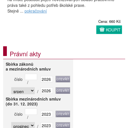
práva také z pohledu potřeb školské praxe.
Stejně ...
pokračování
Cena: 660 Kč
KOUPIT
Právní akty
Sbírka zákonů
a mezinárodních smluv
číslo
/
/
Sbírka mezinárodních smluv
(do 31. 12. 2023)
číslo
/
/