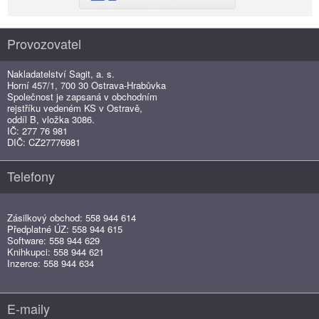
Provozovatel
Nakladatelství Sagit, a. s.
Horní 457/1, 700 30 Ostrava-Hrabůvka
Společnost je zapsaná v obchodním
rejstříku vedeném KS v Ostravě,
oddíl B, vložka 3086.
IČ: 277 76 981
DIČ: CZ27776981
Telefony
Zásilkový obchod: 558 944 614
Předplatné ÚZ: 558 944 615
Software: 558 944 629
Knihkupci: 558 944 621
Inzerce: 558 944 634
E-maily