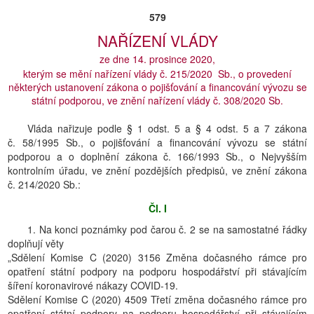
579
NAŘÍZENÍ VLÁDY
ze dne 14. prosince 2020,
kterým se mění nařízení vlády č. 215/2020 Sb., o provedení
některých ustanovení zákona o pojišťování a financování vývozu se
státní podporou, ve znění nařízení vlády č. 308/2020 Sb.
Vláda nařizuje podle § 1 odst. 5 a § 4 odst. 5 a 7 zákona
č. 58/1995 Sb., o pojišťování a financování vývozu se státní
podporou a o doplnění zákona č. 166/1993 Sb., o Nejvyšším
kontrolním úřadu, ve znění pozdějších předpisů, ve znění zákona
č. 214/2020 Sb.:
Čl. I
1. Na konci poznámky pod čarou č. 2 se na samostatné řádky
doplňují věty
„Sdělení Komise C (2020) 3156 Změna dočasného rámce pro
opatření státní podpory na podporu hospodářství při stávajícím
šíření koronavirové nákazy COVID-19.
Sdělení Komise C (2020) 4509 Třetí změna dočasného rámce pro
opatření státní podpory na podporu hospodářství při stávajícím