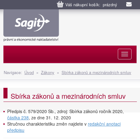
Váš nákupní košík: prázdný
Naviga
Navigace:
Úvod
»
Zákony
»
Sbírka zákonů a mezinárodních smluv
Sbírka zákonů a mezinárodních smluv
Předpis č. 579/2020 Sb., zdroj: Sbírka zákonů ročník 2020,
částka 238
, ze dne 31. 12. 2020
Stručnou charakteristiku změn najdete v
redakční anotaci
předpisu