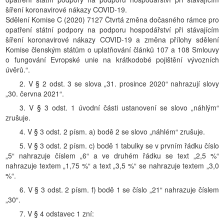
šíření koronavirové nákazy COVID-19.
Sdělení Komise C (2020) 7127 Čtvrtá změna dočasného rámce pro
opatření státní podpory na podporu hospodářství při stávajícím
šíření koronavirové nákazy COVID-19 a změna přílohy sdělení
Komise členským státům o uplatňování článků 107 a 108 Smlouvy
o fungování Evropské unie na krátkodobé pojištění vývozních
úvěrů.“.
2. V § 2 odst. 3 se slova „31. prosince 2020“ nahrazují slovy
„30. června 2021“.
3. V § 3 odst. 1 úvodní části ustanovení se slovo „náhlým“
zrušuje.
4. V § 3 odst. 2 písm. a) bodě 2 se slovo „náhlém“ zrušuje.
5. V § 3 odst. 2 písm. c) bodě 1 tabulky se v prvním řádku číslo
„5“ nahrazuje číslem „6“ a ve druhém řádku se text „2,5 %“
nahrazuje textem „1,75 %“ a text „3,5 %“ se nahrazuje textem „3,0
%“.
6. V § 3 odst. 2 písm. f) bodě 1 se číslo „21“ nahrazuje číslem
„30“.
7. V § 4 odstavec 1 zní: