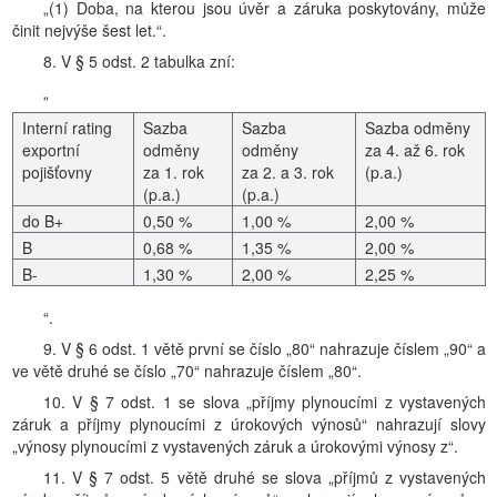
„(1) Doba, na kterou jsou úvěr a záruka poskytovány, může
činit nejvýše šest let.“.
8. V § 5 odst. 2 tabulka zní:
„
Interní rating
Sazba
Sazba
Sazba odměny
exportní
odměny
odměny
za 4. až 6. rok
pojišťovny
za 1. rok
za 2. a 3. rok
(p.a.)
(p.a.)
(p.a.)
do B+
0,50 %
1,00 %
2,00 %
B
0,68 %
1,35 %
2,00 %
B-
1,30 %
2,00 %
2,25 %
“.
9. V § 6 odst. 1 větě první se číslo „80“ nahrazuje číslem „90“ a
ve větě druhé se číslo „70“ nahrazuje číslem „80“.
10. V § 7 odst. 1 se slova „příjmy plynoucími z vystavených
záruk a příjmy plynoucími z úrokových výnosů“ nahrazují slovy
„výnosy plynoucími z vystavených záruk a úrokovými výnosy z“.
11. V § 7 odst. 5 větě druhé se slova „příjmů z vystavených