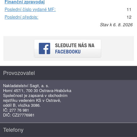
Finanční zpravodaj
Poslední číslo vydané MF:
11
Poslední předpis:
12
Stav k 6. 8. 2026
Provozovatel
Nakladatelství Sagit, a. s.
Horní 457/1, 700 30 Ostrava-Hrabůvka
Společnost je zapsaná v obchodním
rejstříku vedeném KS v Ostravě,
oddíl B, vložka 3086.
IČ: 277 76 981
DIČ: CZ27776981
Telefony