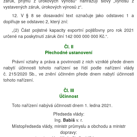
záruk, příjmů z úrokových výnosů“ nahrazují slovy „výnosů z
vystavených záruk, úrokových výnosů z“.
12. V § 8 se dosavadní text označuje jako odstavec 1 a
doplňuje se odstavec 2, který zní:
„(2) Část pojistné kapacity exportní pojišťovny pro rok 2021
určené na poskytnutí záruk činí 142 000 000 000 Kč.“.
Čl. II
Přechodné ustanovení
Právní vztahy a práva a povinnosti z nich vzniklé přede dnem
nabytí účinnosti tohoto nařízení se řídí podle nařízení vlády
č. 215/2020 Sb., ve znění účinném přede dnem nabytí účinnosti
tohoto nařízení.
Čl. III
Účinnost
Toto nařízení nabývá účinnosti dnem 1. ledna 2021.
Předseda vlády:
Ing.
Babiš
v. r.
Místopředseda vlády, ministr průmyslu a obchodu a ministr
dopravy: