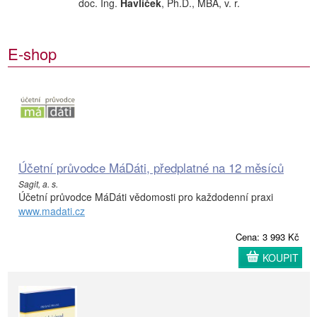
doc. Ing.
Havlíček
, Ph.D., MBA, v. r.
E-shop
Účetní průvodce MáDáti, předplatné na 12 měsíců
Sagit, a. s.
Účetní průvodce MáDáti vědomosti pro každodenní praxi
www.madati.cz
Cena: 3 993 Kč
KOUPIT