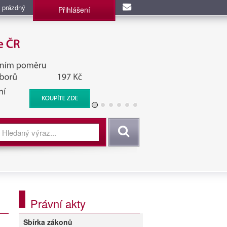
 prázdný
Přihlášení
užba, BIS, Zpravodajské
Vyhledat
Právní akty
Sbírka zákonů