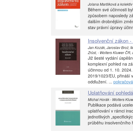
Jolana Maršíková a kolektiv -
Během své účinnosti byl
způsobem naposledy zák
dalším drobnějším změn
stav právní úpravy účin
Insolvenční zákon -
Jan Kozák, Jaroslav Brož, M
Zrůst, - Wolters Kluwer ČR, a
Již šesté vydání úspěš
komplexní pohled na zá
účinnou od 1. 10. 2024.
2019/1023/EU, přináší 
oddlužení. ...
pokračová
Uplatňování pohledá
Michal Horák - Wolters Kluw
Publikace podává ucelen
uplatňování v rámci inso
jednotlivých „specifický
průběhu insolvenčního ř