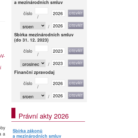
a mezinárodních smluv
číslo
/
/
Sbírka mezinárodních smluv
(do 31. 12. 2023)
číslo
/
oV-
/
í
Finanční zpravodaj
číslo
/
/
Právní akty 2026
oby
Sbírka zákonů
a a
a mezinárodních smluv