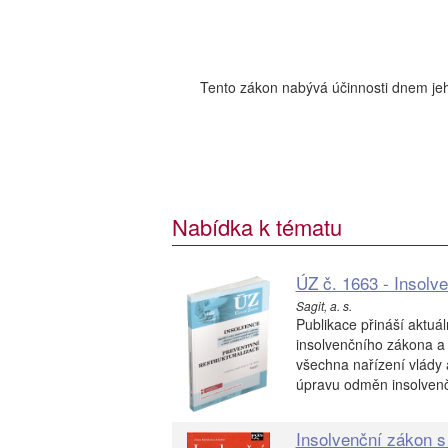
Tento zákon nabývá účinnosti dnem jeh
Nabídka k tématu
ÚZ č. 1663 - Insolve
Sagit, a. s.
Publikace přináší aktuá
insolvenčního zákona a
všechna nařízení vlády a
úpravu odměn insolvenčn
Insolvenční zákon s