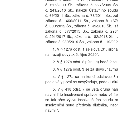
č. 217/2009 Sb., zákona č. 227/2009 Sb
č. 241/2010 Sb., nálezu Ústavního soud
č. 69/2011 Sb., zákona č. 73/2011 Sb., z
zákona č. 466/2011 Sb., zákona č. 167
č. 399/2012 Sb., zákona č. 45/2013 Sb., z
zákona č. 377/2015 Sb., zákona č. 298
č. 291/2017 Sb., zákona č. 182/2018 Sb.,
zákona č. 230/2019 Sb., zákona č. 119/202
1. V § 127a odst. 1 se slova „31. srpn
nahrazují slovy „k 5. říjnu 2020“.
2. V § 127a odst. 2 písm. e) bodě 2 se 
3. V § 127a odst. 3 se za slovo „návrh
4. V § 127a se na konci odstavce 8 
podle věty první se nevyžaduje, podal-li d
5. V § 418 odst. 7 se věta druhá nahr
navrhl-li to insolvenční správce nebo věřite
se tak přes výzvu insolvenčního soudu n
insolvenční soud předvolá dlužníka, insol
navrhl.“.