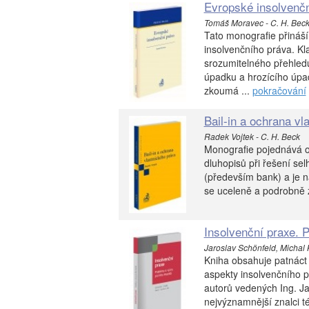
Evropské insolvenčn
Tomáš Moravec - C. H. Bec
Tato monografie přináší
insolvenčního práva. Kl
srozumitelného přehledu
úpadku a hrozícího úpa
zkoumá ...
pokračování
Bail-in a ochrana vl
Radek Vojtek - C. H. Beck
Monografie pojednává o o
dluhopisů při řešení sel
(především bank) a je n
se uceleně a podrobně z
Insolvenční praxe. 
Jaroslav Schönfeld, Michal K
Kniha obsahuje patnáct
aspekty insolvenčního p
autorů vedených Ing. Ja
nejvýznamnější znalci té