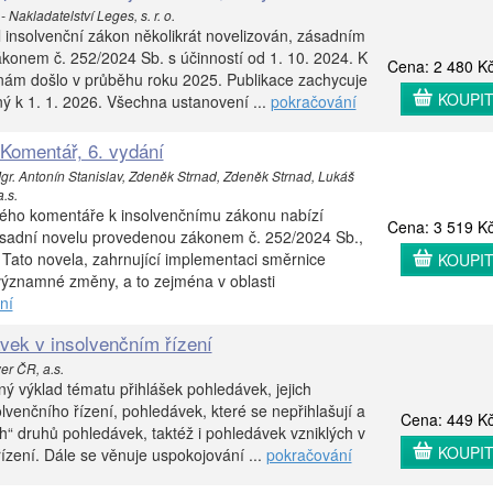
 Nakladatelství Leges, s. r. o.
 insolvenční zákon několikrát novelizován, zásadním
onem č. 252/2024 Sb. s účinností od 1. 10. 2024. K
Cena: 2 480 K
ám došlo v průběhu roku 2025. Publikace zachycuje
KOUPI
ný k 1. 1. 2026. Všechna ustanovení ...
pokračování
 Komentář, 6. vydání
gr. Antonín Stanislav, Zdeněk Strnad, Zdeněk Strnad, Lukáš
.s.
ného komentáře k insolvenčnímu zákonu nabízí
Cena: 3 519 K
sadní novelu provedenou zákonem č. 252/2024 Sb.,
 Tato novela, zahrnující implementaci směrnice
KOUPI
významné změny, a to zejména v oblasti
ní
vek v insolvenčním řízení
er ČR, a.s.
ý výklad tématu přihlášek pohledávek, jejich
lvenčního řízení, pohledávek, které se nepřihlašují a
Cena: 449 K
ch“ druhů pohledávek, taktéž i pohledávek vzniklých v
KOUPI
ízení. Dále se věnuje uspokojování ...
pokračování