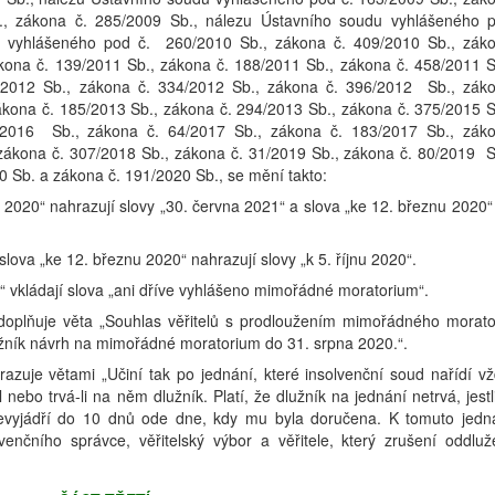
., zákona č. 285/2009 Sb., nálezu Ústavního soudu vyhlášeného 
u vyhlášeného pod č. 260/2010 Sb., zákona č. 409/2010 Sb., zák
ákona č. 139/2011 Sb., zákona č. 188/2011 Sb., zákona č. 458/2011 S
/2012 Sb., zákona č. 334/2012 Sb., zákona č. 396/2012 Sb., zák
ákona č. 185/2013 Sb., zákona č. 294/2013 Sb., zákona č. 375/2015 S
/2016 Sb., zákona č. 64/2017 Sb., zákona č. 183/2017 Sb., zák
 zákona č. 307/2018 Sb., zákona č. 31/2019 Sb., zákona č. 80/2019 S
0 Sb. a zákona č. 191/2020 Sb., se mění takto:
a 2020“ nahrazují slovy „30. června 2021“ a slova „ke 12. březnu 2020“
slova „ke 12. březnu 2020“ nahrazují slovy „k 5. říjnu 2020“.
u“ vkládají slova „ani dříve vyhlášeno mimořádné moratorium“.
doplňuje věta „Souhlas věřitelů s prodloužením mimořádného morato
lužník návrh na mimořádné moratorium do 31. srpna 2020.“.
azuje větami „Učiní tak po jednání, které insolvenční soud nařídí vž
l nebo trvá-li na něm dlužník. Platí, že dlužník na jednání netrvá, jestl
evyjádří do 10 dnů ode dne, kdy mu byla doručena. K tomuto jedn
venčního správce, věřitelský výbor a věřitele, který zrušení oddluž