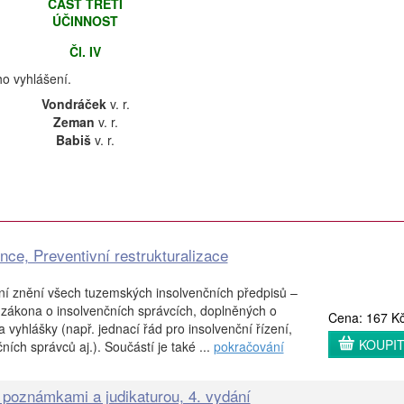
ČÁST TŘETÍ
ÚČINNOST
Čl. IV
o vyhlášení.
Vondráček
v. r.
Zeman
v. r.
Babiš
v. r.
nce, Preventivní restrukturalizace
lní znění všech tuzemských insolvenčních předpisů –
 zákona o insolvenčních správcích, doplněných o
Cena: 167 K
 vyhlášky (např. jednací řád pro insolvenční řízení,
KOUPI
ích správců aj.). Součástí je také ...
pokračování
 poznámkami a judikaturou, 4. vydání