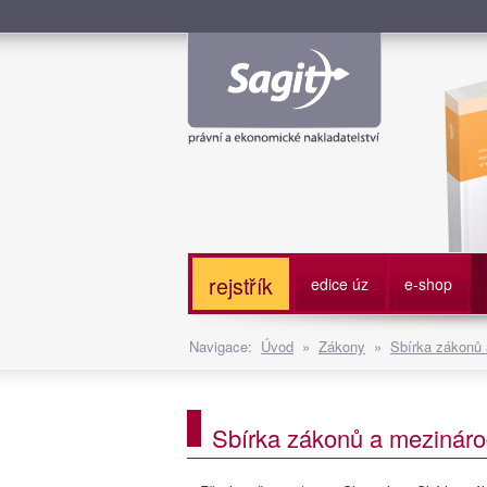
Služe
rejstřík
edice úz
e-shop
Navigace:
Úvod
»
Zákony
»
Sbírka zákonů
Sbírka zákonů a mezináro