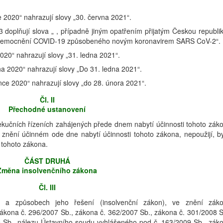
e 2020“ nahrazují slovy „30. června 2021“.
3 doplňují slova „ , případně jiným opatřením přijatým Českou republi
í onemocnění COVID-19 způsobeného novým koronavirem SARS CoV-2“.
2020“ nahrazují slovy „31. ledna 2021“.
na 2020“ nahrazují slovy „Do 31. ledna 2021“.
ince 2020“ nahrazují slovy „do 28. února 2021“.
Čl. II
Přechodné ustanovení
ekučních řízeních zahájených přede dnem nabytí účinnosti tohoto zák
nění účinném ode dne nabytí účinnosti tohoto zákona, nepoužijí, byl
 tohoto zákona.
ČÁST DRUHÁ
Změna insolvenčního zákona
Čl. III
a způsobech jeho řešení (insolvenční zákon), ve znění zák
zákona č. 296/2007 Sb., zákona č. 362/2007 Sb., zákona č. 301/2008 S
 Sb., nálezu Ústavního soudu vyhlášeného pod č. 163/2009 Sb., zák