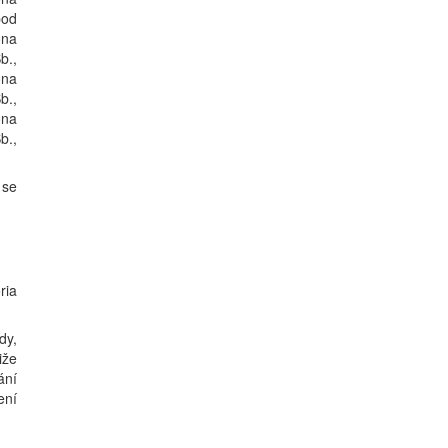
pod
ona
b.,
ona
b.,
ona
b.,
 se
ria
dy,
iže
ání
ení