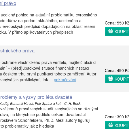
í právo
k
 ucelený pohled na aktuální problematiku evropského
ade důraz na podání aktuálního, uceleného a
Cena: 550 K
 evropských předpisů dopadajících na oblast řešení
KOUPI
dku. V přímo aplikovatelných předpisech
astnického práva
chraně vlastnického práva věřitelů, majitelů akcií či
hání – (před)úpadkové situace finančních institucí
Cena: 490 K
a českém trhu první publikací tohoto zaměření. Autor
KOUPI
abývá jak praktickými, tak ...
pokračování
Problémy a výzvy pro léta dvacátá
uděj, Bohumil Havel, Petr Sprinz a kol. - C. H. Beck
 vzájemně provázaných studií zabývajících se různými
ráva, na kterých se podílelo celkem devatenáct
Cena: 390 K
roslavem Schönfeldem, Ph.D. Mezi autory figurují
KOUPI
to problematiky jak z hlediska