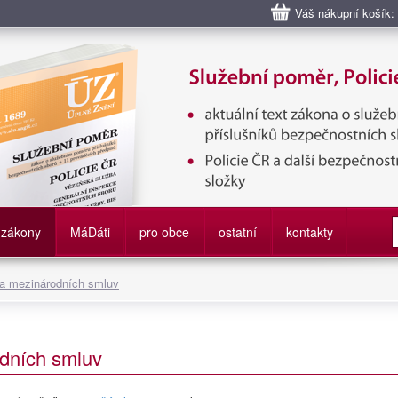
Váš nákupní košík:
bní poměr příslušníků bezpečnostních sborů, Policie ČR, Vězeňská sl
služby
zákony
M
á
D
áti
pro obce
ostatní
kontakty
 a mezinárodních smluv
dních smluv