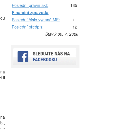
Poslední právní akt:
135
Finanční zpravodaj
kou
Poslední číslo vydané MF:
11
Poslední předpis:
12
Stav k 30. 7. 2026
ona
-li
ona
b.,
ona