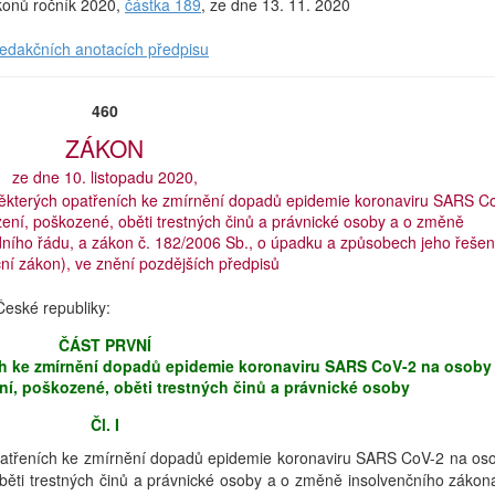
ákonů ročník 2020,
částka 189
, ze dne 13. 11. 2020
redakčních anotacích předpisu
460
ZÁKON
ze dne 10. listopadu 2020,
některých opatřeních ke zmírnění dopadů epidemie koronaviru SARS C
zení, poškozené, oběti trestných činů a právnické osoby a o změně
ního řádu, a zákon č. 182/2006 Sb., o úpadku a způsobech jeho řešen
ční zákon), ve znění pozdějších předpisů
eské republiky:
ČÁST PRVNÍ
h ke zmírnění dopadů epidemie koronaviru SARS CoV-2 na osoby
ní, poškozené, oběti trestných činů a právnické osoby
Čl. I
patřeních ke zmírnění dopadů epidemie koronaviru SARS CoV-2 na os
oběti trestných činů a právnické osoby a o změně insolvenčního zákon