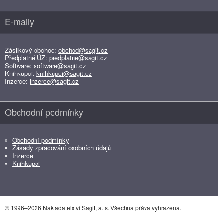
E-maily
Zásilkový obchod:
obchod@sagit.cz
Předplatné ÚZ:
predplatne@sagit.cz
Software:
software@sagit.cz
Knihkupci:
knihkupci@sagit.cz
Inzerce:
inzerce@sagit.cz
Obchodní podmínky
Obchodní podmínky
Zásady zpracování osobních údajů
Inzerce
Knihkupci
© 1996–2026 Nakladatelství Sagit, a. s. Všechna práva vyhrazena.