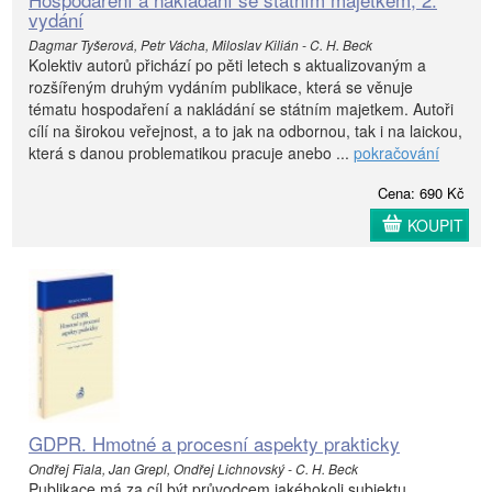
vydání
Dagmar Tyšerová, Petr Vácha, Miloslav Kilián - C. H. Beck
Kolektiv autorů přichází po pěti letech s aktualizovaným a
rozšířeným druhým vydáním publikace, která se věnuje
tématu hospodaření a nakládání se státním majetkem. Autoři
cílí na širokou veřejnost, a to jak na odbornou, tak i na laickou,
která s danou problematikou pracuje anebo ...
pokračování
Cena: 690 Kč
KOUPIT
GDPR. Hmotné a procesní aspekty prakticky
Ondřej Fiala, Jan Grepl, Ondřej Lichnovský - C. H. Beck
Publikace má za cíl být průvodcem jakéhokoli subjektu