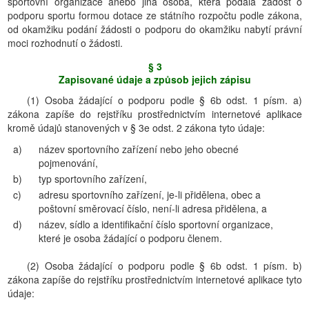
sportovní organizace anebo jiná osoba, která podala žádost o
podporu sportu formou dotace ze státního rozpočtu podle zákona,
od okamžiku podání žádosti o podporu do okamžiku nabytí právní
moci rozhodnutí o žádosti.
§ 3
Zapisované údaje a způsob jejich zápisu
(1) Osoba žádající o podporu podle § 6b odst. 1 písm. a)
zákona zapíše do rejstříku prostřednictvím internetové aplikace
kromě údajů stanovených v § 3e odst. 2 zákona tyto údaje:
a)
název sportovního zařízení nebo jeho obecné
pojmenování,
b)
typ sportovního zařízení,
c)
adresu sportovního zařízení, je-li přidělena, obec a
poštovní směrovací číslo, není-li adresa přidělena, a
d)
název, sídlo a identifikační číslo sportovní organizace,
které je osoba žádající o podporu členem.
(2) Osoba žádající o podporu podle § 6b odst. 1 písm. b)
zákona zapíše do rejstříku prostřednictvím internetové aplikace tyto
údaje: