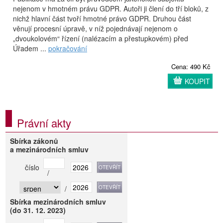
nejenom v hmotném právu GDPR. Autoři ji člení do tří bloků, z
nichž hlavní část tvoří hmotné právo GDPR. Druhou část
věnují procesní úpravě, v níž pojednávají nejenom o
„dvoukolovém“ řízení (nalézacím a přestupkovém) před
Úřadem ...
pokračování
Cena: 490 Kč
KOUPIT
Právní akty
Sbírka zákonů
a mezinárodních smluv
číslo
/
/
Sbírka mezinárodních smluv
(do 31. 12. 2023)