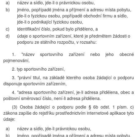
a)
název a sídlo, jde-li o právnickou osobu,
b)
jméno, popřípadě jména a příjmení a adresu místa pobytu,
jde-li o fyzickou osobu, popřípadě obchodní firmu a sídlo,
jde-li o podnikající fyzickou osobu,
c)
identifikační číslo, pokud bylo přiděleno, a
d)
údaje o sportovním zařízení, které je předmětem žádosti o
podporu ze státního rozpočtu, v rozsahu:
1. *název sportovního zařízení nebo jeho obecné
pojmenování,
2. typ sportovního zařízení,
3. *právní titul, na základě kterého osoba žádající o podporu
disponuje sportovním zařízením,
4. *adresa sportovního zařízení, je-li adresa přidělena, obec a
poštovní směrovací číslo, není-li adresa přidělena.
(3) Osoba žádající o podporu podle § 6b odst. 1 písm. c)
zákona zapíše do rejstříku prostřednictvím internetové aplikace tyto
údaje:
a)
název a sídlo, jde-li právnickou osobu,
b)
jméno, popřípadě jména a příjmení a adresu místa pobytu,