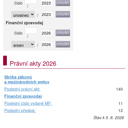
číslo
/
/
Finanční zpravodaj
číslo
/
/
Právní akty 2026
Sbírka zákonů
a mezinárodních smluv
Poslední právní akt:
140
Finanční zpravodaj
Poslední číslo vydané MF:
11
Poslední předpis:
12
Stav k 5. 8. 2026