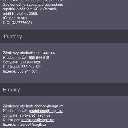
Společnost je zapsaná v obchodním
rejstříku vedeném KS v Ostravě,
oddíl B, vložka 3086.
IČ: 277 76 981
DIČ: CZ27776981
Telefony
Zásilkový obchod: 558 944 614
Předplatné ÚZ: 558 944 615
Software: 558 944 629
Knihkupci: 558 944 621
Inzerce: 558 944 634
E-maily
Zásilkový obchod:
obchod@sagit.cz
Předplatné ÚZ:
predplatne@sagit.cz
Software:
software@sagit.cz
Knihkupci:
knihkupci@sagit.cz
Inzerce:
inzerce@sagit.cz