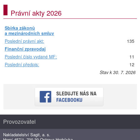
Právní akty 2026
Sbírka zákonů
a mezinárodních smluv
Poslední právní akt:
135
Finanční zpravodaj
Poslední číslo vydané MF:
11
Poslední předpis:
12
Stav k 30. 7. 2026
Provozovatel
Nakladatelství Sagit, a. s.
Horní 457/1, 700 30 Ostrava-Hrabůvka