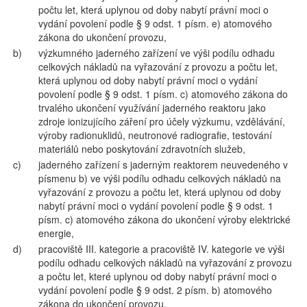
počtu let, která uplynou od doby nabytí právní moci o
vydání povolení podle § 9 odst. 1 písm. e) atomového
zákona do ukončení provozu,
b)
výzkumného jaderného zařízení ve výši podílu odhadu
celkových nákladů na vyřazování z provozu a počtu let,
která uplynou od doby nabytí právní moci o vydání
povolení podle § 9 odst. 1 písm. c) atomového zákona do
trvalého ukončení využívání jaderného reaktoru jako
zdroje ionizujícího záření pro účely výzkumu, vzdělávání,
výroby radionuklidů, neutronové radiografie, testování
materiálů nebo poskytování zdravotních služeb,
c)
jaderného zařízení s jaderným reaktorem neuvedeného v
písmenu b) ve výši podílu odhadu celkových nákladů na
vyřazování z provozu a počtu let, která uplynou od doby
nabytí právní moci o vydání povolení podle § 9 odst. 1
písm. c) atomového zákona do ukončení výroby elektrické
energie,
d)
pracoviště III. kategorie a pracoviště IV. kategorie ve výši
podílu odhadu celkových nákladů na vyřazování z provozu
a počtu let, které uplynou od doby nabytí právní moci o
vydání povolení podle § 9 odst. 2 písm. b) atomového
zákona do ukončení provozu.