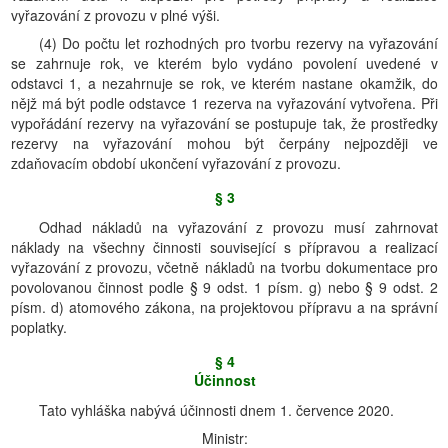
vyřazování z provozu v plné výši.
(4) Do počtu let rozhodných pro tvorbu rezervy na vyřazování
se zahrnuje rok, ve kterém bylo vydáno povolení uvedené v
odstavci 1, a nezahrnuje se rok, ve kterém nastane okamžik, do
nějž má být podle odstavce 1 rezerva na vyřazování vytvořena. Při
vypořádání rezervy na vyřazování se postupuje tak, že prostředky
rezervy na vyřazování mohou být čerpány nejpozději ve
zdaňovacím období ukončení vyřazování z provozu.
§ 3
Odhad nákladů na vyřazování z provozu musí zahrnovat
náklady na všechny činnosti související s přípravou a realizací
vyřazování z provozu, včetně nákladů na tvorbu dokumentace pro
povolovanou činnost podle § 9 odst. 1 písm. g) nebo § 9 odst. 2
písm. d) atomového zákona, na projektovou přípravu a na správní
poplatky.
§ 4
Účinnost
Tato vyhláška nabývá účinnosti dnem 1. července 2020.
Ministr: