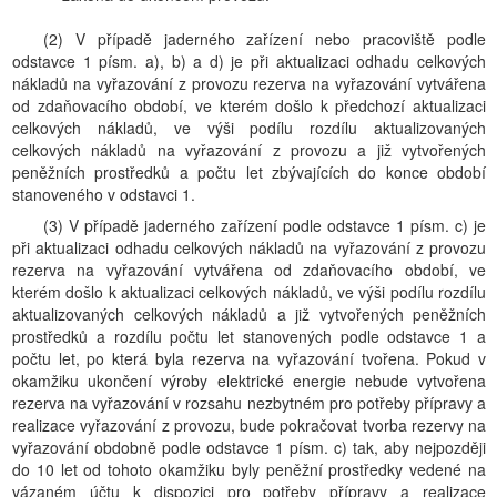
(2) V případě jaderného zařízení nebo pracoviště podle
odstavce 1 písm. a), b) a d) je při aktualizaci odhadu celkových
nákladů na vyřazování z provozu rezerva na vyřazování vytvářena
od zdaňovacího období, ve kterém došlo k předchozí aktualizaci
celkových nákladů, ve výši podílu rozdílu aktualizovaných
celkových nákladů na vyřazování z provozu a již vytvořených
peněžních prostředků a počtu let zbývajících do konce období
stanoveného v odstavci 1.
(3) V případě jaderného zařízení podle odstavce 1 písm. c) je
při aktualizaci odhadu celkových nákladů na vyřazování z provozu
rezerva na vyřazování vytvářena od zdaňovacího období, ve
kterém došlo k aktualizaci celkových nákladů, ve výši podílu rozdílu
aktualizovaných celkových nákladů a již vytvořených peněžních
prostředků a rozdílu počtu let stanovených podle odstavce 1 a
počtu let, po která byla rezerva na vyřazování tvořena. Pokud v
okamžiku ukončení výroby elektrické energie nebude vytvořena
rezerva na vyřazování v rozsahu nezbytném pro potřeby přípravy a
realizace vyřazování z provozu, bude pokračovat tvorba rezervy na
vyřazování obdobně podle odstavce 1 písm. c) tak, aby nejpozději
do 10 let od tohoto okamžiku byly peněžní prostředky vedené na
vázaném účtu k dispozici pro potřeby přípravy a realizace