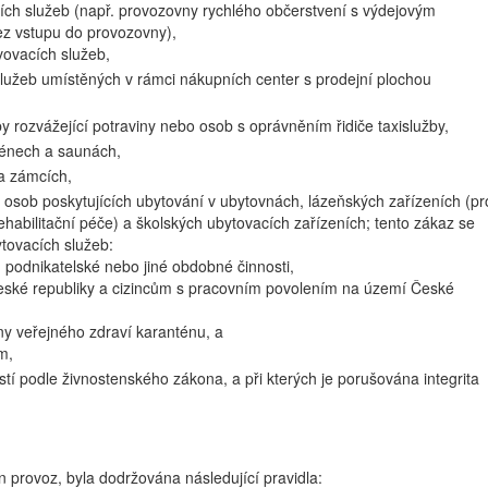
ích služeb (např. provozovny rychlého občerstvení s výdejovým
ez vstupu do provozovny),
vovacích služeb,
lužeb umístěných v rámci nákupních center s prodejní plochou
by rozvážející potraviny nebo osob s oprávněním řidiče taxislužby,
azénech a saunách,
 a zámcích,
u osob poskytujících ubytování v ubytovnách, lázeňských zařízeních (pr
habilitační péče) a školských ubytovacích zařízeních; tento zákaz se
ytovacích služeb:
podnikatelské nebo jiné obdobné činnosti,
eské republiky a cizincům s pracovním povolením na území České
ny veřejného zdraví karanténu, a
m,
stí podle živnostenského zákona, a při kterých je porušována integrita
 provoz, byla dodržována následující pravidla: