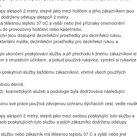
,
upy alespoň 2 metry, stejně jako mezi holičem a jeho zákazníkem jsou
ků dodrženy odstupy alespoň 2 metry,
má tělesnou teplotu 37 oC a vyšší nebo jiné příznaky onemocnění
 do provozovny holičství nebo kadeřnictví,
ctví jsou dostupné dezinfekční prostředky pro dezinfekci rukou,
teriální mýdla, dezinfekční prostředky pro dezinfekci rukou a
po ukončení poskytování služby a při přechodu k jinému zákazníkovi si
kem s virucidním účinkem, a pokud používá rukavice, vymění si rukavice
o poskytnutí služby každému zákazníkovi, včetně všech použitých
jednou denně,
ží, kosmetických služeb a podologie byla dodržována následující
výkonu své práce používá zdvojenou ochranu dýchacích cest, vedle rouš
py alespoň 2 metry, stejně jako mezi osobou poskytující tuto službu a
sob poskytujících tuto službu a jejich zákazníků dodrženy odstupy
to službu nebo zákazník má tělesnou teplotu 37 C a vyšší nebo jiné