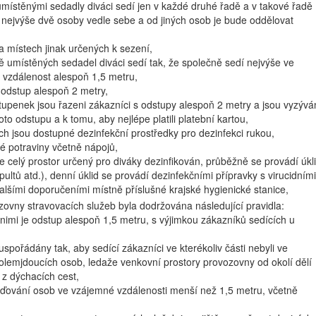
umístěnými sedadly diváci sedí jen v každé druhé řadě a v takové řadě
 nejvýše dvě osoby vedle sebe a od jiných osob je bude oddělovat
a místech jinak určených k sezení,
ě umístěných sedadel diváci sedí tak, že společně sedí nejvýše ve
e vzdálenost alespoň 1,5 metru,
 odstup alespoň 2 metry,
stupenek jsou řazeni zákazníci s odstupy alespoň 2 metry a jsou vyzývá
to odstupu a k tomu, aby nejlépe platili platební kartou,
h jsou dostupné dezinfekční prostředky pro dezinfekci rukou,
é potraviny včetně nápojů,
e celý prostor určený pro diváky dezinfikován, průběžně se provádí úkl
 pultů atd.), denní úklid se provádí dezinfekčními přípravky s virucidními
dalšími doporučeními místně příslušné krajské hygienické stanice,
ovny stravovacích služeb byla dodržována následující pravidla:
 nimi je odstup alespoň 1,5 metru, s výjimkou zákazníků sedících u
spořádány tak, aby sedící zákazníci ve kterékoliv části nebyli ve
kolemjdoucích osob, ledaže venkovní prostory provozovny od okolí dělí
 z dýchacích cest,
žďování osob ve vzájemné vzdálenosti menší než 1,5 metru, včetně