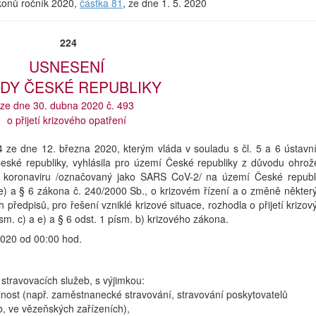
ákonů ročník 2020,
částka 81
, ze dne 1. 5. 2020
224
USNESENÍ
DY ČESKÉ REPUBLIKY
ze dne 30. dubna 2020 č. 493
o přijetí krizového opatření
4 ze dne 12. března 2020, kterým vláda v souladu s čl. 5 a 6 ústavn
ské republiky, vyhlásila pro území České republiky z důvodu ohrož
tu koronaviru /označovaný jako SARS CoV-2/ na území České republ
e) a § 6 zákona č. 240/2000 Sb., o krizovém řízení a o změně někter
 předpisů, pro řešení vzniklé krizové situace, rozhodla o přijetí krizov
sm. c) a e) a § 6 odst. 1 písm. b) krizového zákona.
2020 od 00:00 hod.
stravovacích služeb, s výjimkou:
ejnost (např. zaměstnanecké stravování, stravování poskytovatelů
b, ve vězeňských zařízeních),