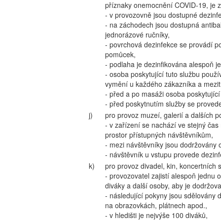
příznaky onemocnění COVID-19, je z
- v provozovně jsou dostupné dezinfe
- na záchodech jsou dostupná antibak
jednorázové ručníky,
- povrchová dezinfekce se provádí p
pomůcek,
- podlaha je dezinfikována alespoň 
- osoba poskytující tuto službu použ
vymění u každého zákazníka a mezit
- před a po masáži osoba poskytující
- před poskytnutím služby se proved
j)
pro provoz muzeí, galerií a dalších 
- v zařízení se nachází ve stejný ča
prostor přístupných návštěvníkům,
- mezi návštěvníky jsou dodržovány 
- návštěvník u vstupu provede dezinfe
k)
pro provoz divadel, kin, koncertních 
- provozovatel zajistí alespoň jednu 
diváky a další osoby, aby je dodržoval
- následující pokyny jsou sdělovány
na obrazovkách, plátnech apod.,
- v hledišti je nejvýše 100 diváků,