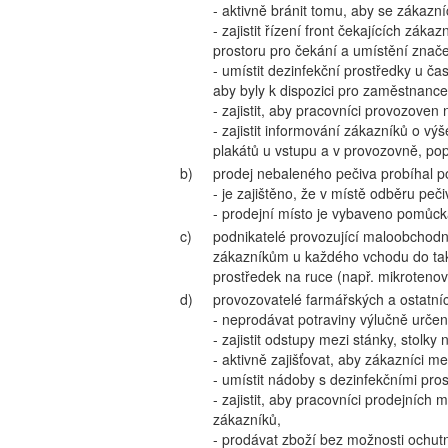
- aktivně bránit tomu, aby se zákazní
- zajistit řízení front čekajících zá
prostoru pro čekání a umístění znač
- umístit dezinfekční prostředky u ča
aby byly k dispozici pro zaměstnance
- zajistit, aby pracovníci provozoven 
- zajistit informování zákazníků o v
plakátů u vstupu a v provozovně, po
b)
prodej nebaleného pečiva probíhal p
- je zajištěno, že v místě odběru pe
- prodejní místo je vybaveno pomůck
c)
podnikatelé provozující maloobchod
zákazníkům u každého vchodu do tak
prostředek na ruce (např. mikrotenov
d)
provozovatelé farmářských a ostatních
- neprodávat potraviny výlučně urče
- zajistit odstupy mezi stánky, stolk
- aktivně zajišťovat, aby zákazníci 
- umístit nádoby s dezinfekčními pro
- zajistit, aby pracovníci prodejních m
zákazníků,
- prodávat zboží bez možnosti ochu