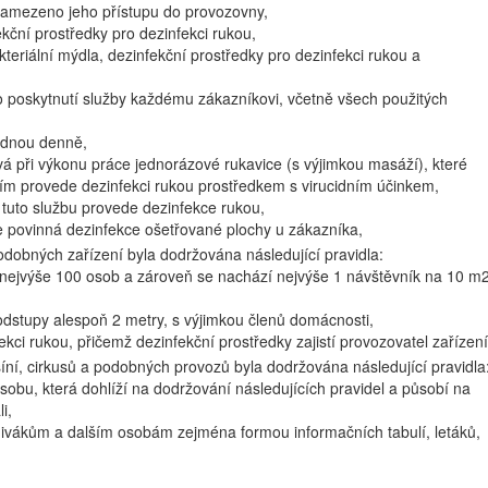
amezeno jeho přístupu do provozovny,
kční prostředky pro dezinfekci rukou,
teriální mýdla, dezinfekční prostředky pro dezinfekci rukou a
o poskytnutí služby každému zákazníkovi, včetně všech použitých
jednou denně,
ívá při výkonu práce jednorázové rukavice (s výjimkou masáží), které
ím provede dezinfekci rukou prostředkem s virucidním účinkem,
 tuto službu provede dezinfekce rukou,
e povinná dezinfekce ošetřované plochy u zákazníka,
podobných zařízení byla dodržována následující pravidla:
s nejvýše 100 osob a zároveň se nachází nejvýše 1 návštěvník na 10 m
odstupy alespoň 2 metry, s výjimkou členů domácnosti,
kci rukou, přičemž dezinfekční prostředky zajistí provozovatel zařízení
síní, cirkusů a podobných provozů byla dodržována následující pravidla
osobu, která dohlíží na dodržování následujících pravidel a působí na
i,
 divákům a dalším osobám zejména formou informačních tabulí, letáků,