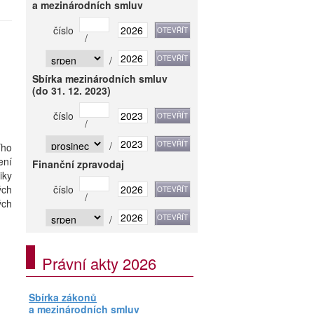
a mezinárodních smluv
číslo
/
/
Sbírka mezinárodních smluv
(do 31. 12. 2023)
číslo
/
/
ího
ení
Finanční zpravodaj
iky
ých
číslo
/
ých
/
Právní akty 2026
Sbírka zákonů
a mezinárodních smluv