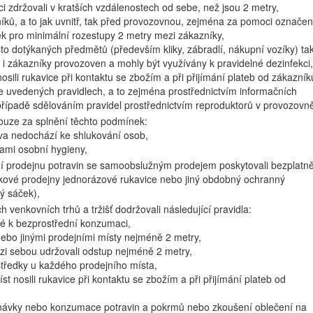
ci zdržovali v kratších vzdálenostech od sebe, než jsou 2 metry,
kazníků, a to jak uvnitř, tak před provozovnou, zejména za pomoci označen
ek pro minimální rozestupy 2 metry mezi zákazníky,
sto dotýkaných předmětů (především kliky, zábradlí, nákupní vozíky) tak
 i zákazníky provozoven a mohly být využívány k pravidelné dezinfekci,
nosili rukavice při kontaktu se zbožím a při přijímání plateb od zákazník
ýše uvedených pravidlech, a to zejména prostřednictvím informačních
případě sdělováním pravidel prostřednictvím reproduktorů v provozovn
ouze za splnění těchto podmínek:
čiva nedochází ke shlukování osob,
ami osobní hygieny,
ní prodejnu potravin se samoobslužným prodejem poskytovali bezplatn
ové prodejny jednorázové rukavice nebo jiný obdobný ochranný
ý sáček),
 venkovních trhů a tržišť dodržovali následující pravidla:
né k bezprostřední konzumaci,
y nebo jinými prodejními místy nejméně 2 metry,
mezi sebou udržovali odstup nejméně 2 metry,
středky u každého prodejního místa,
íst nosili rukavice při kontaktu se zbožím a při přijímání plateb od
tnávky nebo konzumace potravin a pokrmů nebo zkoušení oblečení na