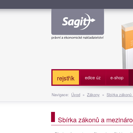
Služe
rejstřík
edice úz
e-shop
Navigace:
Úvod
»
Zákony
»
Sbírka zákonů
Sbírka zákonů a mezináro