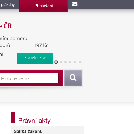
 prázdný
Přihlášení
užba, BIS, Zpravodajské
Vyhledat
Právní akty
Sbírka zákonů