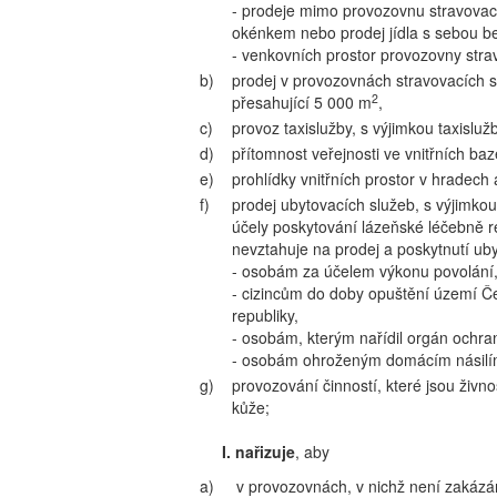
- prodeje mimo provozovnu stravovac
okénkem nebo prodej jídla s sebou b
- venkovních prostor provozovny stra
b)
prodej v provozovnách stravovacích s
2
přesahující 5 000 m
,
c)
provoz taxislužby, s výjimkou taxisluž
d)
přítomnost veřejnosti ve vnitřních b
e)
prohlídky vnitřních prostor v hradech
f)
prodej ubytovacích služeb, s výjimko
účely poskytování lázeňské léčebně re
nevztahuje na prodej a poskytnutí ub
- osobám za účelem výkonu povolání, 
- cizincům do doby opuštění území Č
republiky,
- osobám, kterým nařídil orgán ochra
- osobám ohroženým domácím násilí
g)
provozování činností, které jsou živno
kůže;
I. nařizuje
, aby
a)
v provozovnách, v nichž není zakázán