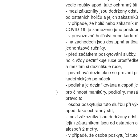
vedle roušky apod. také ochranný štít
- mezi zákazníky jsou dodrženy odst
od ostatních holičů a jejich zákazní
- v případě, že holič nebo zákazník 
COVID-19, je zamezeno jeho přístupu
- v provozovně holičství nebo kadeřni
- na záchodech jsou dostupná antibak
jednorázové ručníky,
- před začátkem poskytování služby, 
holič vždy dezinfikuje ruce prostřed
a mezitím si dezinfikuje ruce,
- povrchová dezinfekce se provádí p
kadeřnických pomůcek,
- podlaha je dezinfikována alespoň 
i)
pro činnost manikúry, pedikúry, masá
pravidla:
- osoba poskytující tuto službu při 
apod. také ochranný štít,
- mezi zákazníky jsou dodrženy odstu
jejím zákazníkem jsou od ostatních o
alespoň 2 metry,
- v případě, že osoba poskytující tu