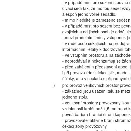
- v případě míst pro sezení s pevně 
diváci sedí tak, že mohou sedět vždy
alespoň jedno volné sedadlo,
- mimo hlediště je zamezeno sedět n
- v případě míst pro sezení bez pevn
dvojicích a od jiných osob je odděluj
- mezi prodejními místy vstupenek je
- v řadě osob čekajících na prodej v
informačními letáky k dodržování toho
- ve vstupním prostoru a na záchodec
- neprodávají a nekonzumují se žádn
- před zahájením představení apod. j
i při provozu (dezinfekce klik, madel,
účinky, a to v souladu s případnými 
l)
pro provoz venkovních prostor provoz
- zákazníci jsou usazeni tak, že mezi
jednoho stolu,
- venkovní prostory provozovny jsou u
vzdálenosti kratší než 1,5 metru od 
pevná bariéra bránící šíření kapének
- provozovatel aktivně brání shroma
čekací zóny provozovny,