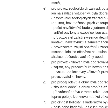
místě,
e)
pro provoz zoologických zahrad, bot
jen na základě vstupenky, byla dodrž
- návštěvníci zoologických zahrad 
(on-line), bez možnosti jejich zakoup
- počet návštěvníků bude v jednom d
- vnitřní pavilony a expozice jsou uza
- provozovatel zajistí zvýšenou dezi
kontaktu návštěvníků a zaměstnanců 
-¨provozovatel zajistí opatření k za
místech, kde lze očekávat akumulaci 
atrakce, občerstvovací zóny apod.,
f)
pro provoz knihoven byla dodržována 
- zajistit, aby pracovníci knihoven n
- u vstupu do knihovny zákazník prov
provozovatel knihovny,
g)
pro prodej oděvů a obuvi byla dodržo
- zkoušení oděvů a obuvi probíhá až 
- při vrácení oděvů v rámci reklamac
teprve poté je lze znovu nabízet zák
h)
pro činnost holičství a kadeřnictví by
- holič nebo kadeřník (dále jen "hol