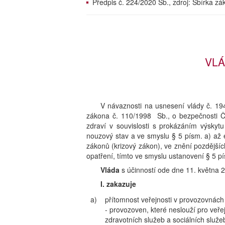
Předpis č. 224/2020 Sb., zdroj: Sbírka z
VLÁ
V návaznosti na usnesení vlády č. 19
zákona č. 110/1998 Sb., o bezpečnosti Če
zdraví v souvislosti s prokázáním výsky
nouzový stav a ve smyslu § 5 písm. a) až 
zákonů (krizový zákon), ve znění pozdějších
opatření, tímto ve smyslu ustanovení § 5 pí
Vláda
s účinností ode dne 11. května 
I. zakazuje
a)
přítomnost veřejnosti v provozovnách 
- provozoven, které neslouží pro veř
zdravotních služeb a sociálních služe