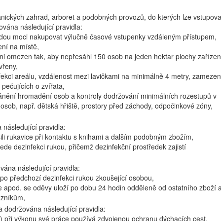
anických zahrad, arboret a podobných provozů, do kterých lze vstupova
ována následující pravidla:
budou moci nakupovat výlučně časové vstupenky vzdáleným přístupem,
ení na místě,
ni omezen tak, aby nepřesáhl 150 osob na jeden hektar plochy zařízen
vřeny,
nfekci areálu, vzdálenost mezi lavičkami na minimálně 4 metry, zamezen
pečujících o zvířata,
bránění hromadění osob a kontroly dodržování minimálních rozestupů v
osob, např. dětská hřiště, prostory před záchody, odpočinkové zóny,
následující pravidla:
osili rukavice při kontaktu s knihami a dalším podobným zbožím,
ede dezinfekci rukou, přičemž dezinfekční prostředek zajistí
vána následující pravidla:
po předchozí dezinfekci rukou zkoušející osobou,
e apod. se oděvy uloží po dobu 24 hodin odděleně od ostatního zboží 
azníkům,
la dodržována následující pravidla:
ič") při výkonu své práce používá zdvojenou ochranu dýchacích cest,