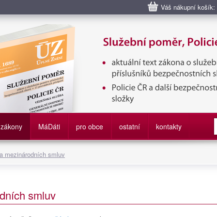
Váš nákupní košík:
bní poměr příslušníků bezpečnostních sborů, Policie ČR, Vězeňská sl
služby
zákony
M
á
D
áti
pro obce
ostatní
kontakty
 a mezinárodních smluv
dních smluv