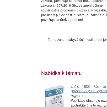
zákona, považuje se rozdíl mezi uplatněno
zákona č. 257/2016 Sb., ve znění účinném od
souvislosti s prodlením dlužníka; v rozsahu
pro účely § 122 odst. 1 písm. b) zákona č.
považuje za úrok z prodlení.
Tento zákon nabývá účinnosti dnem jeh
Nabídka k tématu
ÚZ č. 1606 - Ochrana
požadavky na výrobk
Sagit, a. s.
Publikace obsahuje rozs
spotřebitelů, a to různý