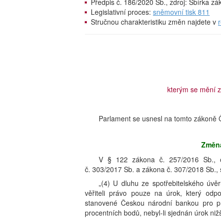
Předpis č. 186/2020 Sb., zdroj: Sbírka z
Legislativní proces:
sněmovní tisk 811
Stručnou charakteristiku změn najdete v
kterým se mění z
Parlament se usnesl na tomto zákoně Č
Změna
V § 122 zákona č. 257/2016 Sb., o
č. 303/2017 Sb. a zákona č. 307/2018 Sb., s
„(4) U dluhu ze spotřebitelského úvěr
věřiteli právo pouze na úrok, který od
stanovené Českou národní bankou pro prv
procentních bodů, nebyl-li sjednán úrok nižš