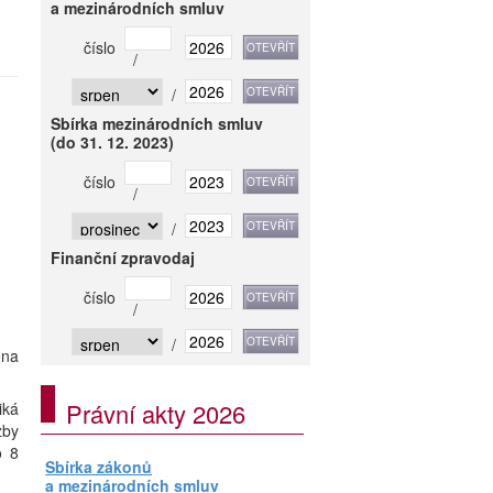
a mezinárodních smluv
číslo
/
/
Sbírka mezinárodních smluv
(do 31. 12. 2023)
číslo
/
/
Finanční zpravodaj
číslo
/
/
ona
Právní akty 2026
iká
zby
o 8
Sbírka zákonů
a mezinárodních smluv