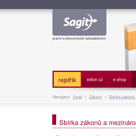
Služe
rejstřík
edice úz
e-shop
Navigace:
Úvod
»
Zákony
»
Sbírka zákonů
Sbírka zákonů a mezináro