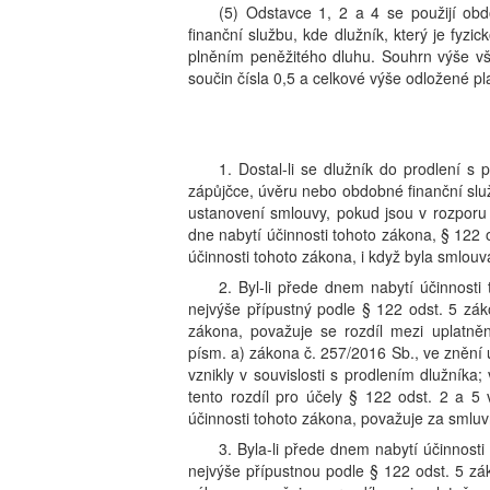
(5) Odstavce 1, 2 a 4 se použijí ob
finanční službu, kde dlužník, který je fyz
plněním peněžitého dluhu. Souhrn výše v
součin čísla 0,5 a celkové výše odložené pl
1. Dostal-li se dlužník do prodlení s
zápůjčce, úvěru nebo obdobné finanční služ
ustanovení smlouvy, pokud jsou v rozporu
dne nabytí účinnosti tohoto zákona, § 122
účinnosti tohoto zákona, i když byla smlou
2. Byl-li přede dnem nabytí účinnosti
nejvýše přípustný podle § 122 odst. 5 zá
zákona, považuje se rozdíl mezi uplatně
písm. a) zákona č. 257/2016 Sb., ve znění ú
vznikly v souvislosti s prodlením dlužníka
tento rozdíl pro účely § 122 odst. 2 a 
účinnosti tohoto zákona, považuje za smluv
3. Byla-li přede dnem nabytí účinnost
nejvýše přípustnou podle § 122 odst. 5 zá