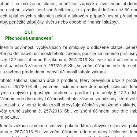
dobně i na odloženou platbu, peněžitou zápůjčku, úvěr nebo obdob
ickou osobou, avšak není spotřebitelem, je v prodlení delším než 90 dn
šech uplatněných smluvních pokut v takovém případě nesmí přesáhn
atby, peněžité zápůjčky, úvěru nebo obdobné finanční služby.“.
Čl. II
Přechodná ustanovení
 plněním povinností vyplývajících ze smlouvy o odložené platbě, peněž
bě po dni nabytí účinnosti tohoto zákona, použije se namísto příslušn
 s § 122 odst. 4 nebo 5 zákona č. 257/2016 Sb., ve znění účinném 
 odst. 4 nebo 5 zákona č. 257/2016 Sb., ve znění účinném ode dne nab
va uzavřena přede dnem nabytí účinnosti tohoto zákona.
 tohoto zákona sjednán úrok z prodlení, který převyšuje úrok z prodl
kona č. 257/2016 Sb., ve znění účinném ode dne nabytí účinnosti toh
ným a nejvýše přípustným úrokem z prodlení pro účely § 122 odst
činném ode dne nabytí účinnosti tohoto zákona, za náklady, které věřit
; v rozsahu, v němž tento rozdíl převyšuje účelně vynaložené náklady,
5 věty druhé zákona č. 257/2016 Sb., ve znění účinném ode dne nab
ní pokutu.
i tohoto zákona sjednána smluvní pokuta, která převyšuje smluvní pok
kona č. 257/2016 Sb., ve znění účinném ode dne nabytí účinnosti toh