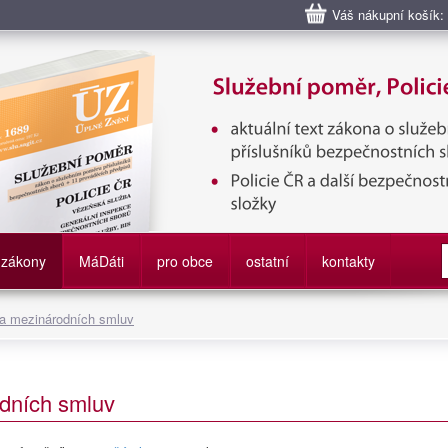
Váš nákupní košík:
bní poměr příslušníků bezpečnostních sborů, Policie ČR, Vězeňská sl
služby
zákony
M
á
D
áti
pro obce
ostatní
kontakty
 a mezinárodních smluv
dních smluv