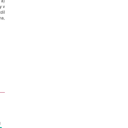
 a)
y v
díl
na,
č