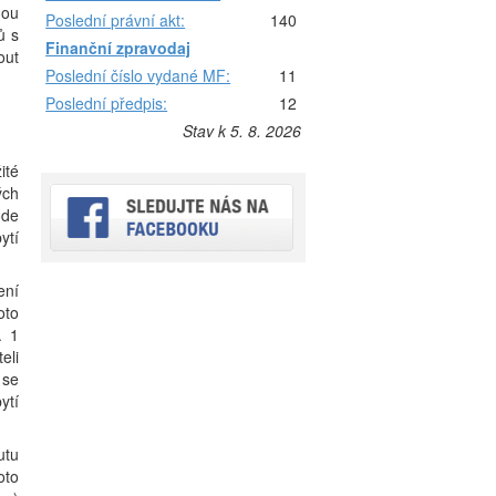
nou
Poslední právní akt:
140
ů s
Finanční zpravodaj
out
Poslední číslo vydané MF:
11
Poslední předpis:
12
Stav k 5. 8. 2026
ité
ých
ode
ytí
ení
oto
. 1
eli
 se
ytí
utu
oto