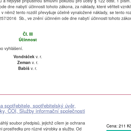
u a nejvýše přípustnou smluvní pokutou pro účely § 122 odst. 1 písm.
e dne nabytí účinnosti tohoto zákona, za náklady, které věřiteli vznikl
, v němž tento rozdíl převyšuje účelně vynaložené náklady, se tento roz
 257/2016 Sb., ve znění účinném ode dne nabytí účinnosti tohoto záko
Čl. III
Účinnost
o vyhlášení.
Vondráček
v. r.
Zeman
v. r.
Babiš
v. r.
 spotřebitele, spotřebitelský úvěr,
y, ČOI, Služby informační společnosti
áhlý soubor předpisů, jejichž cílem je ochrana
Cena: 211 K
mi prostředky pro různé výrobky a služby. Od