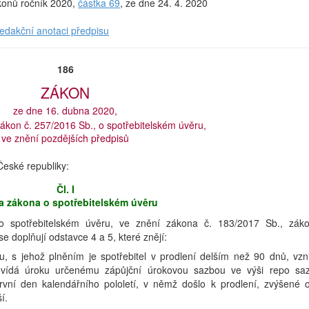
ákonů ročník 2020,
částka 69
, ze dne 24. 4. 2020
redakční anotaci předpisu
186
ZÁKON
ze dne 16. dubna 2020,
ákon č. 257/2016 Sb., o spotřebitelském úvěru,
ve znění pozdějších předpisů
eské republiky:
Čl. I
 zákona o spotřebitelském úvěru
 spotřebitelském úvěru, ve znění zákona č. 183/2017 Sb., zák
e doplňují odstavce 4 a 5, které znějí:
u, s jehož plněním je spotřebitel v prodlení delším než 90 dnů, vzn
povídá úroku určenému zápůjční úrokovou sazbou ve výši repo sa
ní den kalendářního pololetí, v němž došlo k prodlení, zvýšené 
í.