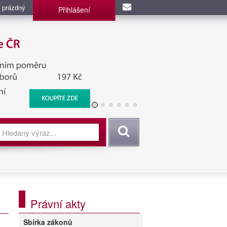
 prázdný
Přihlášení
užba, BIS, Zpravodajské
Vyhledat
Právní akty
Sbírka zákonů