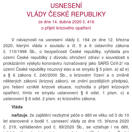
USNESENÍ
VLÁDY ČESKÉ REPUBLIKY
ze dne 14. dubna 2020 č. 416
o přijetí krizového opatření
V návaznosti na usnesení vlády č. 194 ze dne 12. března
2020, kterým vláda v souladu s čl. 5 a 6 ústavního zákona
č. 110/1998 Sb., o bezpečnosti České republiky, vyhlásila pro
území České republiky z důvodu ohrožení zdraví v souvislosti s
prokázáním výskytu koronaviru /označovaný jako SARS CoV-2/ na
území České republiky nouzový stav a ve smyslu § 5 písm. a) až e)
a § 6 zákona č. 240/2000 Sb., o krizovém řízení a o změně
některých zákonů (krizový zákon), ve znění pozdějších předpisů,
pro řešení vzniklé krizové situace, rozhodla o přijetí krizových
opatření, tímto ve smyslu ustanovení § 6 odst. 1 písm. c) a
ustanovení § 6 odst. 2 písm. e) krizového zákona.
Vláda
nařizuje
, že zajištění nezbytné péče o děti ve věku od 3 do 10
let stanovené v bodě 1. usnesení vlády ze dne 15. března 2020
č. 219, vyhlášeném pod č. 89/2020 Sb., se vztahuje i na děti,