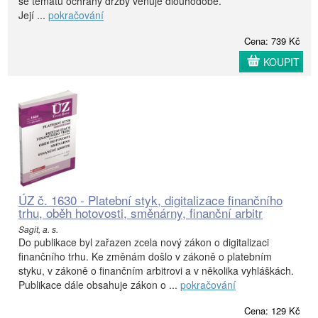
se tematu ochrany držby věnuje dlouhodobě.
Její ...
pokračování
Cena: 739 Kč
KOUPIT
ÚZ č. 1630 - Platební styk, digitalizace finančního
trhu, oběh hotovosti, směnárny, finanční arbitr
Sagit, a. s.
Do publikace byl zařazen zcela nový zákon o digitalizaci
finančního trhu. Ke změnám došlo v zákoně o platebním
styku, v zákoně o finančním arbitrovi a v několika vyhláškách.
Publikace dále obsahuje zákon o ...
pokračování
Cena: 129 Kč