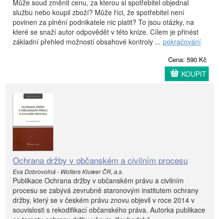
Může soud změnit cenu, za kterou si spotřebitel objednal
službu nebo koupil zboží? Může říci, že spotřebitel není
povinen za plnění podnikatele nic platit? To jsou otázky, na
které se snaží autor odpovědět v této knize. Cílem je přinést
základní přehled možností obsahové kontroly ...
pokračování
Cena: 590 Kč
KOUPIT
Ochrana držby v občanském a civilním procesu
Eva Dobrovolná - Wolters Kluwer ČR, a.s.
Publikace Ochrana držby v občanském právu a civilním
procesu se zabývá zevrubně staronovým institutem ochrany
držby, který se v českém právu znovu objevil v roce 2014 v
souvislosti s rekodifikací občanského práva. Autorka publikace