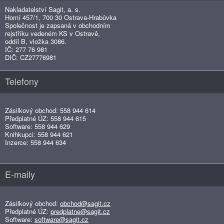
Nakladatelství Sagit, a. s.
Horní 457/1, 700 30 Ostrava-Hrabůvka
Společnost je zapsaná v obchodním
rejstříku vedeném KS v Ostravě,
oddíl B, vložka 3086.
IČ: 277 76 981
DIČ: CZ27776981
Telefony
Zásilkový obchod: 558 944 614
Předplatné ÚZ: 558 944 615
Software: 558 944 629
Knihkupci: 558 944 621
Inzerce: 558 944 634
E-maily
Zásilkový obchod:
obchod@sagit.cz
Předplatné ÚZ:
predplatne@sagit.cz
Software:
software@sagit.cz