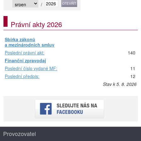
/
Právní akty 2026
Sbírka zákonů
a mezinárodních smluv
Poslední právní akt:
140
Finanční zpravodaj
Poslední číslo vydané MF:
11
Poslední předpis:
12
Stav k 5. 8. 2026
Provozovatel