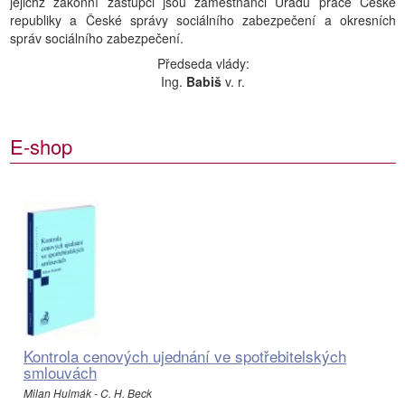
jejichž zákonní zástupci jsou zaměstnanci Úřadu práce České
republiky a České správy sociálního zabezpečení a okresních
správ sociálního zabezpečení.
Předseda vlády:
Ing.
Babiš
v. r.
E-shop
Kontrola cenových ujednání ve spotřebitelských
smlouvách
Milan Hulmák - C. H. Beck