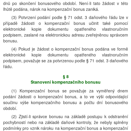
dnů po skončení bonusového období. Není-li tato žádost v této
lhůtě podána, nárok na kompenzační bonus zaniká.
(3) Potvrzení podání podle § 71 odst. 3 daňového řádu lze v
případě žádosti o kompenzační bonus učinit také pomocí
elektronické kopie dokumentu opatřeného vlastnoručním
podpisem, zaslané na elektronickou adresu zveřejněnou správcem
bonusu.
(4) Pokud je žádost o kompenzační bonus podána ve formě
elektronické kopie dokumentu opatřeného vlastnoručním
podpisem, považuje se za potvrzenou podle § 71 odst. 3 daňového
řádu.
§ 8
Stanovení kompenzačního bonusu
(1) Kompenzační bonus se považuje za vyměřený dnem
podání žádosti o kompenzační bonus, a to ve výši odpovídající
součinu výše kompenzačního bonusu a počtu dní bonusového
období.
(2) Zjistí-li správce bonusu na základě postupu k odstranění
pochybností nebo na základě daňové kontroly, že nebyly splněny
podmínky pro vznik nároku na kompenzační bonus a kompenzační