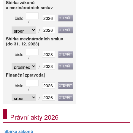
Sbírka zákonů
a mezinárodních smluv
číslo
/
/
Sbírka mezinárodních smluv
(do 31. 12. 2023)
číslo
/
/
Finanční zpravodaj
číslo
/
/
Právní akty 2026
Sbírka zákonů