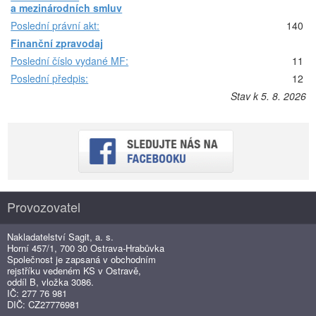
a mezinárodních smluv
Poslední právní akt:
140
Finanční zpravodaj
Poslední číslo vydané MF:
11
Poslední předpis:
12
Stav k 5. 8. 2026
Provozovatel
Nakladatelství Sagit, a. s.
Horní 457/1, 700 30 Ostrava-Hrabůvka
Společnost je zapsaná v obchodním
rejstříku vedeném KS v Ostravě,
oddíl B, vložka 3086.
IČ: 277 76 981
DIČ: CZ27776981