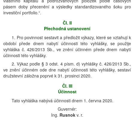
vlastního kapitálu a podrozvahových položek podle časových
pásem doby přecenění a výsledky standardizovaného šoku pro
investiční portfolio.“.
Čl. II
Přechodná ustanovení
1. Pro povinnost sestavit a předložit výkazy, které se vztahují k
období přede dnem nabytí účinnosti této vyhlášky, se použije
vyhláška č. 426/2013 Sb., ve znění účinném přede dnem nabytí
účinnosti této vyhlášky.
2. Výkaz podle § 3 odst. 4 písm. d) vyhlášky č. 426/2013 Sb.,
ve znění účinném ode dne nabytí účinnosti této vyhlášky, sestaví
družstevní záložna poprvé k 31. prosinci 2020.
Čl. III
Účinnost
Tato vyhláška nabývá účinnosti dnem 1. června 2020.
Guvernér:
Ing.
Rusnok
v. r.