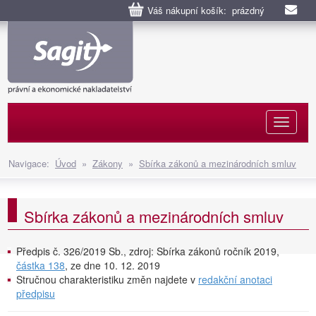
Váš nákupní košík: prázdný
Naviga
Navigace:
Úvod
»
Zákony
»
Sbírka zákonů a mezinárodních smluv
Sbírka zákonů a mezinárodních smluv
Předpis č. 326/2019 Sb., zdroj: Sbírka zákonů ročník 2019,
částka 138
, ze dne 10. 12. 2019
Stručnou charakteristiku změn najdete v
redakční anotaci
předpisu