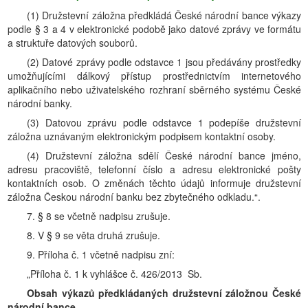
(1) Družstevní záložna předkládá České národní bance výkazy
podle § 3 a 4 v elektronické podobě jako datové zprávy ve formátu
a struktuře datových souborů.
(2) Datové zprávy podle odstavce 1 jsou předávány prostředky
umožňujícími dálkový přístup prostřednictvím internetového
aplikačního nebo uživatelského rozhraní sběrného systému České
národní banky.
(3) Datovou zprávu podle odstavce 1 podepíše družstevní
záložna uznávaným elektronickým podpisem kontaktní osoby.
(4) Družstevní záložna sdělí České národní bance jméno,
adresu pracoviště, telefonní číslo a adresu elektronické pošty
kontaktních osob. O změnách těchto údajů informuje družstevní
záložna Českou národní banku bez zbytečného odkladu.“.
7. § 8 se včetně nadpisu zrušuje.
8. V § 9 se věta druhá zrušuje.
9. Příloha č. 1 včetně nadpisu zní:
„Příloha č. 1 k vyhlášce č. 426/2013 Sb.
Obsah výkazů předkládaných družstevní záložnou České
národní bance