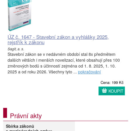
ÚZ č. 1647 - Stavební zákon a vyhlášky 2025,
rejstřík k zákonu
Sagit, a. s.
Stavební zákon se v nedávném období stal 8x předmětem
dalších větších i menších novelizací, které obsahují přes 100
změnových bodů s účinností zejména od 1. 8. 2025, 1. 10.
2025 a od roku 2026. Všechny tyto ...
pokračování
Cena: 199 Kč
KOUPIT
Právní akty
Sbírka zákonů