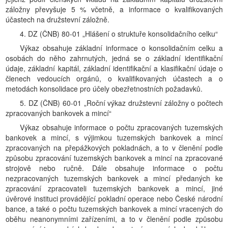
záložny převyšuje 5 % včetně, a informace o kvalifikovaných
účastech na družstevní záložně.
4. DZ (ČNB) 80-01 „Hlášení o struktuře konsolidačního celku“
Výkaz obsahuje základní informace o konsolidačním celku a
osobách do něho zahrnutých, jedná se o základní identifikační
údaje, základní kapitál, základní identifikační a klasifikační údaje o
členech vedoucích orgánů, o kvalifikovaných účastech a o
metodách konsolidace pro účely obezřetnostních požadavků.
5. DZ (ČNB) 60-01 „Roční výkaz družstevní záložny o počtech
zpracovaných bankovek a mincí“
Výkaz obsahuje informace o počtu zpracovaných tuzemských
bankovek a mincí, s výjimkou tuzemských bankovek a mincí
zpracovaných na přepážkových pokladnách, a to v členění podle
způsobu zpracování tuzemských bankovek a mincí na zpracované
strojově nebo ručně. Dále obsahuje informace o počtu
nezpracovaných tuzemských bankovek a mincí předaných ke
zpracování zpracovateli tuzemských bankovek a mincí, jiné
úvěrové instituci provádějící pokladní operace nebo České národní
bance, a také o počtu tuzemských bankovek a mincí vracených do
oběhu neanonymními zařízeními, a to v členění podle způsobu