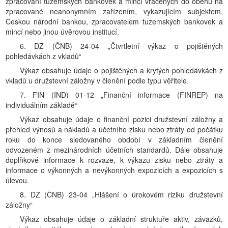
zpracování tuzemských bankovek a mincí vracených do oběhu na
zpracované neanonymním zařízením, vykazujícím subjektem,
Českou národní bankou, zpracovatelem tuzemských bankovek a
mincí nebo jinou úvěrovou institucí.
6. DZ (ČNB) 24-04 „Čtvrtletní výkaz o pojištěných
pohledávkách z vkladů“
Výkaz obsahuje údaje o pojištěných a krytých pohledávkách z
vkladů u družstevní záložny v členění podle typu věřitele.
7. FIN (IND) 01-12 „Finanční informace (FINREP) na
individuálním základě“
Výkaz obsahuje údaje o finanční pozici družstevní záložny a
přehled výnosů a nákladů a účetního zisku nebo ztráty od počátku
roku do konce sledovaného období v základním členění
odvozeném z mezinárodních účetních standardů. Dále obsahuje
doplňkové informace k rozvaze, k výkazu zisku nebo ztráty a
informace o výkonných a nevýkonných expozicích a expozicích s
úlevou.
8. DZ (ČNB) 23-04 „Hlášení o úrokovém riziku družstevní
záložny“
Výkaz obsahuje údaje o základní struktuře aktiv, závazků,