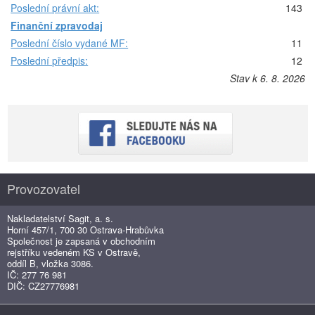
Poslední právní akt:
143
Finanční zpravodaj
Poslední číslo vydané MF:
11
Poslední předpis:
12
Stav k 6. 8. 2026
Provozovatel
Nakladatelství Sagit, a. s.
Horní 457/1, 700 30 Ostrava-Hrabůvka
Společnost je zapsaná v obchodním
rejstříku vedeném KS v Ostravě,
oddíl B, vložka 3086.
IČ: 277 76 981
DIČ: CZ27776981