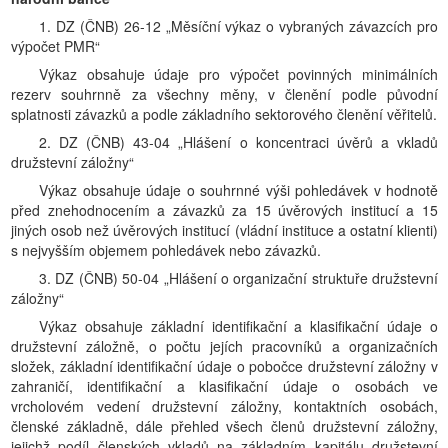
1. DZ (ČNB) 26-12 „Měsíční výkaz o vybraných závazcích pro
výpočet PMR“
Výkaz obsahuje údaje pro výpočet povinných minimálních
rezerv souhrnně za všechny měny, v členění podle původní
splatnosti závazků a podle základního sektorového členění věřitelů.
2. DZ (ČNB) 43-04 „Hlášení o koncentraci úvěrů a vkladů
družstevní záložny“
Výkaz obsahuje údaje o souhrnné výši pohledávek v hodnotě
před znehodnocením a závazků za 15 úvěrových institucí a 15
jiných osob než úvěrových institucí (vládní instituce a ostatní klienti)
s nejvyšším objemem pohledávek nebo závazků.
3. DZ (ČNB) 50-04 „Hlášení o organizační struktuře družstevní
záložny“
Výkaz obsahuje základní identifikační a klasifikační údaje o
družstevní záložně, o počtu jejích pracovníků a organizačních
složek, základní identifikační údaje o pobočce družstevní záložny v
zahraničí, identifikační a klasifikační údaje o osobách ve
vrcholovém vedení družstevní záložny, kontaktních osobách,
členské základně, dále přehled všech členů družstevní záložny,
jejichž podíl členských vkladů na základním kapitálu družstevní