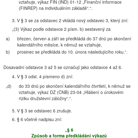
vztahuje, výkaz FIN (IND) 01-12 „Finanční informace
(FINREP) na individuálním základě“.“.
3. V § 3 se za odstavec 2 vkládá nový odstavec 3, který zní:
„(3) Výkaz podle odstavce 2 písm. b) sestavený za
a)
březen, červen a září se předkládá do 37 dnů po skončení
kalendářního měsíce, k němuž se vztahuje,
b)
prosinec se předkládá do 10. února následujícího roku.“.
Dosavadní odstavce 3 až 5 se označují jako odstavce 4 až 6.
4. V § 3 odst. 4 písmeno d) zní:
„d)
do 33 dnů po skončení kalendářního čtvrtletí, k němuž se
vztahuje, výkaz DZ (ČNB) 23-04 „Hlášení o úrokovém
riziku družstevní záložny“.“.
5. V § 3 se odstavec 6 zrušuje.
6. § 6 včetně nadpisu zní:
„§ 6
Způsob a forma předkládání výkazů