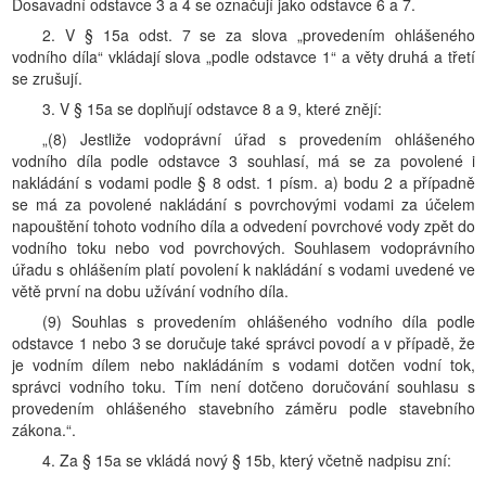
Dosavadní odstavce 3 a 4 se označují jako odstavce 6 a 7.
2. V § 15a odst. 7 se za slova „provedením ohlášeného
vodního díla“ vkládají slova „podle odstavce 1“ a věty druhá a třetí
se zrušují.
3. V § 15a se doplňují odstavce 8 a 9, které znějí:
„(8) Jestliže vodoprávní úřad s provedením ohlášeného
vodního díla podle odstavce 3 souhlasí, má se za povolené i
nakládání s vodami podle § 8 odst. 1 písm. a) bodu 2 a případně
se má za povolené nakládání s povrchovými vodami za účelem
napouštění tohoto vodního díla a odvedení povrchové vody zpět do
vodního toku nebo vod povrchových. Souhlasem vodoprávního
úřadu s ohlášením platí povolení k nakládání s vodami uvedené ve
větě první na dobu užívání vodního díla.
(9) Souhlas s provedením ohlášeného vodního díla podle
odstavce 1 nebo 3 se doručuje také správci povodí a v případě, že
je vodním dílem nebo nakládáním s vodami dotčen vodní tok,
správci vodního toku. Tím není dotčeno doručování souhlasu s
provedením ohlášeného stavebního záměru podle stavebního
zákona.“.
4. Za § 15a se vkládá nový § 15b, který včetně nadpisu zní: