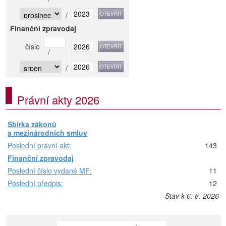
/
Finanční zpravodaj
číslo
/
/
Právní akty 2026
Sbírka zákonů
a mezinárodních smluv
Poslední právní akt:
143
Finanční zpravodaj
Poslední číslo vydané MF:
11
Poslední předpis:
12
Stav k 6. 8. 2026