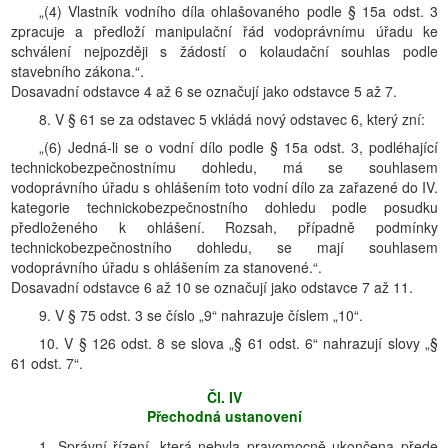
„(4) Vlastník vodního díla ohlašovaného podle § 15a odst. 3
zpracuje a předloží manipulační řád vodoprávnímu úřadu ke
schválení nejpozději s žádostí o kolaudační souhlas podle
stavebního zákona.“.
Dosavadní odstavce 4 až 6 se označují jako odstavce 5 až 7.
8. V § 61 se za odstavec 5 vkládá nový odstavec 6, který zní:
„(6) Jedná-li se o vodní dílo podle § 15a odst. 3, podléhající
technickobezpečnostnímu dohledu, má se souhlasem
vodoprávního úřadu s ohlášením toto vodní dílo za zařazené do IV.
kategorie technickobezpečnostního dohledu podle posudku
předloženého k ohlášení. Rozsah, případně podmínky
technickobezpečnostního dohledu, se mají souhlasem
vodoprávního úřadu s ohlášením za stanovené.“.
Dosavadní odstavce 6 až 10 se označují jako odstavce 7 až 11.
9. V § 75 odst. 3 se číslo „9“ nahrazuje číslem „10“.
10. V § 126 odst. 8 se slova „§ 61 odst. 6“ nahrazují slovy „§
61 odst. 7“.
Čl. IV
Přechodná ustanovení
1. Správní řízení, která nebyla pravomocně ukončena přede