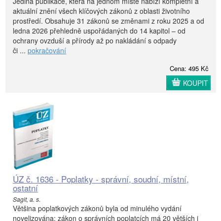
Jediná publikace, která na jednom místě nabízí kompletní a
aktuální znění všech klíčových zákonů z oblasti životního
prostředí. Obsahuje 31 zákonů se změnami z roku 2025 a od
ledna 2026 přehledně uspořádaných do 14 kapitol – od
ochrany ovzduší a přírody až po nakládání s odpady
či ...
pokračování
Cena: 495 Kč
KOUPIT
ÚZ č. 1636 - Poplatky - správní, soudní, místní,
ostatní
Sagit, a. s.
Většina poplatkových zákonů byla od minulého vydání
novelizována: zákon o správních poplatcích má 20 větších i