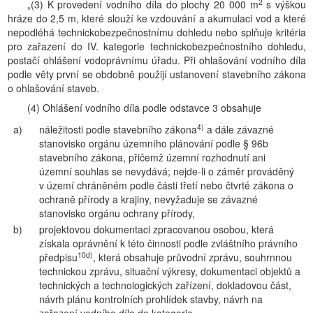
2
„(3) K provedení vodního díla do plochy 20 000 m
s výškou
hráze do 2,5 m, které slouží ke vzdouvání a akumulaci vod a které
nepodléhá technickobezpečnostnímu dohledu nebo splňuje kritéria
pro zařazení do IV. kategorie technickobezpečnostního dohledu,
postačí ohlášení vodoprávnímu úřadu. Při ohlašování vodního díla
podle věty první se obdobně použijí ustanovení stavebního zákona
o ohlašování staveb.
(4) Ohlášení vodního díla podle odstavce 3 obsahuje
4)
a)
náležitosti podle stavebního zákona
a dále závazné
stanovisko orgánu územního plánování podle § 96b
stavebního zákona, přičemž územní rozhodnutí ani
územní souhlas se nevydává; nejde-li o záměr prováděný
v území chráněném podle části třetí nebo čtvrté zákona o
ochraně přírody a krajiny, nevyžaduje se závazné
stanovisko orgánu ochrany přírody,
b)
projektovou dokumentaci zpracovanou osobou, která
získala oprávnění k této činnosti podle zvláštního právního
10d)
předpisu
, která obsahuje průvodní zprávu, souhrnnou
technickou zprávu, situační výkresy, dokumentaci objektů a
technických a technologických zařízení, dokladovou část,
návrh plánu kontrolních prohlídek stavby, návrh na