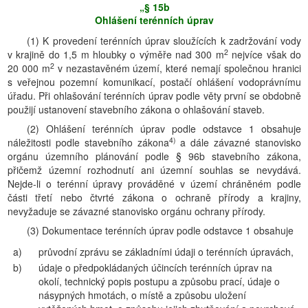
„§ 15b
Ohlášení terénních úprav
(1) K provedení terénních úprav sloužících k zadržování vody
2
v krajině do 1,5 m hloubky o výměře nad 300 m
nejvíce však do
2
20 000 m
v nezastavěném území, které nemají společnou hranici
s veřejnou pozemní komunikací, postačí ohlášení vodoprávnímu
úřadu. Při ohlašování terénních úprav podle věty první se obdobně
použijí ustanovení stavebního zákona o ohlašování staveb.
(2) Ohlášení terénních úprav podle odstavce 1 obsahuje
4)
náležitosti podle stavebního zákona
a dále závazné stanovisko
orgánu územního plánování podle § 96b stavebního zákona,
přičemž územní rozhodnutí ani územní souhlas se nevydává.
Nejde-li o terénní úpravy prováděné v území chráněném podle
části třetí nebo čtvrté zákona o ochraně přírody a krajiny,
nevyžaduje se závazné stanovisko orgánu ochrany přírody.
(3) Dokumentace terénních úprav podle odstavce 1 obsahuje
a)
průvodní zprávu se základními údaji o terénních úpravách,
b)
údaje o předpokládaných účincích terénních úprav na
okolí, technický popis postupu a způsobu prací, údaje o
násypných hmotách, o místě a způsobu uložení