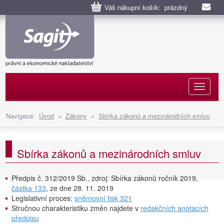
Váš nákupní košík: prázdný
Naviga
Navigace:
Úvod
»
Zákony
»
Sbírka zákonů a mezinárodních smluv
Sbírka zákonů a mezinárodních smluv
Předpis č. 312/2019 Sb., zdroj: Sbírka zákonů ročník 2019,
částka 133
, ze dne 28. 11. 2019
Legislativní proces:
sněmovní tisk 321
Stručnou charakteristiku změn najdete v
redakčních anotacích
předpisu