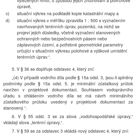
vytěžených hmot, o způsobu jejich zhutňování a povrchové
úpravě,
c)
situační výkres na podkladě kopie katastrální mapy a
d)
situační výkres v měřítku zpravidla 1 : 500 s vyznačením
navrhovaných terénních úprav, pozemků, na nichž se
projeví jejich důsledky, včetně vyznačení stanovených
ochranných nebo bezpečnostních pásem nebo
záplavových území, a potřebné geometrické parametry
určující v situačním výkresu polohové a výškové umístění
terénních úprav.“.
5. V § 36 se doplňuje odstavec 4, který zní:
„(4) V případě vodního díla podle § 15a odst. 3, jsou-li splněny
podmínky podle § 15a odst. 5, je minimální zůstatkový průtok
navržen v projektové dokumentaci. Souhlasem vodoprávního
úřadu s ohlášením vodního díla se má návrh minimálního
zůstatkového průtoku uvedený v projektové dokumentaci za
stanovený.“.
6. V § 55 odst. 3 se za slova „vodohospodářské úpravy,“
vkládají slova „terénní úpravy,“.
7. V § 59 se za odstavec 3 vkládá nový odstavec 4, který zní: