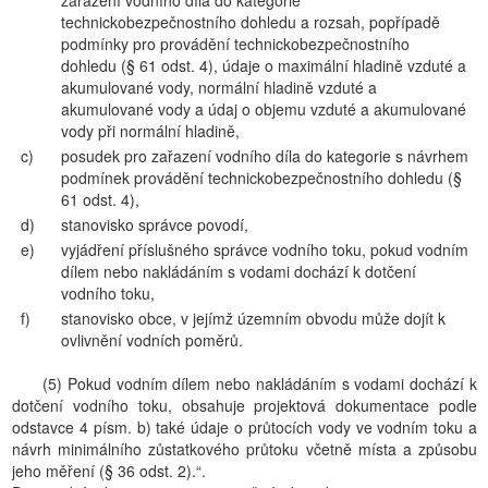
zařazení vodního díla do kategorie
technickobezpečnostního dohledu a rozsah, popřípadě
podmínky pro provádění technickobezpečnostního
dohledu (§ 61 odst. 4), údaje o maximální hladině vzduté a
akumulované vody, normální hladině vzduté a
akumulované vody a údaj o objemu vzduté a akumulované
vody při normální hladině,
c)
posudek pro zařazení vodního díla do kategorie s návrhem
podmínek provádění technickobezpečnostního dohledu (§
61 odst. 4),
d)
stanovisko správce povodí,
e)
vyjádření příslušného správce vodního toku, pokud vodním
dílem nebo nakládáním s vodami dochází k dotčení
vodního toku,
f)
stanovisko obce, v jejímž územním obvodu může dojít k
ovlivnění vodních poměrů.
(5) Pokud vodním dílem nebo nakládáním s vodami dochází k
dotčení vodního toku, obsahuje projektová dokumentace podle
odstavce 4 písm. b) také údaje o průtocích vody ve vodním toku a
návrh minimálního zůstatkového průtoku včetně místa a způsobu
jeho měření (§ 36 odst. 2).“.