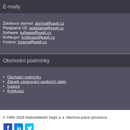
E-maily
Zásilkový obchod:
obchod@sagit.cz
Předplatné ÚZ:
predplatne@sagit.cz
Software:
software@sagit.cz
Knihkupci:
knihkupci@sagit.cz
Inzerce:
inzerce@sagit.cz
Obchodní podmínky
Obchodní podmínky
Zásady zpracování osobních údajů
Inzerce
Knihkupci
© 1996–2026 Nakladatelství Sagit, a. s. Všechna práva vyhrazena.