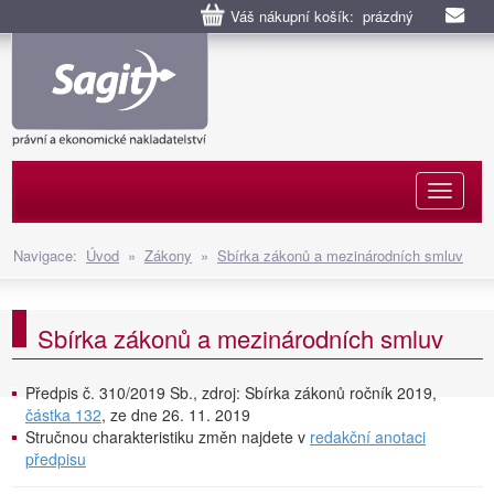
Váš nákupní košík: prázdný
Naviga
Navigace:
Úvod
»
Zákony
»
Sbírka zákonů a mezinárodních smluv
Sbírka zákonů a mezinárodních smluv
Předpis č. 310/2019 Sb., zdroj: Sbírka zákonů ročník 2019,
částka 132
, ze dne 26. 11. 2019
Stručnou charakteristiku změn najdete v
redakční anotaci
předpisu