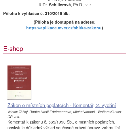
JUDr.
Schillerová
, Ph.D., v. r.
Příloha k vyhlášce č. 310/2019 Sb.
(Příloha je dostupná na adrese:
https://aplikace.mvcr.cz/sbirka-zakonu
)
E-shop
Zákon o místních poplatcích - Komentář, 2. vydání
Václav Těžký, Radka Hasil Edelmannová, Michal Jantoš - Wolters Kluwer
ČR, a.s.
Komentář k zákonu č. 565/1990 Sb., o místních poplatcích,
poskytuje důkladný výklad současné právní úpravy, zahrnující