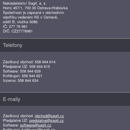
Nakladatelství Sagit, a. s.
Horní 457/1, 700 30 Ostrava-Hrabůvka
Společnost je zapsaná v obchodním
rejstříku vedeném KS v Ostravě,
oddíl B, vložka 3086.
IČ: 277 76 981
DIČ: CZ27776981
Telefony
Zásilkový obchod: 558 944 614
Předplatné ÚZ: 558 944 615
Software: 558 944 629
Knihkupci: 558 944 621
Inzerce: 558 944 634
E-maily
Zásilkový obchod:
obchod@sagit.cz
Předplatné ÚZ:
predplatne@sagit.cz
Software:
software@sagit.cz
Knihkupci:
knihkupci@sagit.cz