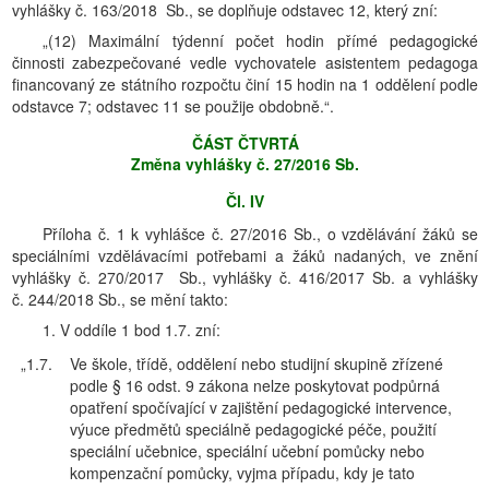
vyhlášky č. 163/2018 Sb., se doplňuje odstavec 12, který zní:
„(12) Maximální týdenní počet hodin přímé pedagogické
činnosti zabezpečované vedle vychovatele asistentem pedagoga
financovaný ze státního rozpočtu činí 15 hodin na 1 oddělení podle
odstavce 7; odstavec 11 se použije obdobně.“.
ČÁST ČTVRTÁ
Změna vyhlášky č. 27/2016 Sb.
Čl. IV
Příloha č. 1 k vyhlášce č. 27/2016 Sb., o vzdělávání žáků se
speciálními vzdělávacími potřebami a žáků nadaných, ve znění
vyhlášky č. 270/2017 Sb., vyhlášky č. 416/2017 Sb. a vyhlášky
č. 244/2018 Sb., se mění takto:
1. V oddíle 1 bod 1.7. zní:
„1.7.
Ve škole, třídě, oddělení nebo studijní skupině zřízené
podle § 16 odst. 9 zákona nelze poskytovat podpůrná
opatření spočívající v zajištění pedagogické intervence,
výuce předmětů speciálně pedagogické péče, použití
speciální učebnice, speciální učební pomůcky nebo
kompenzační pomůcky, vyjma případu, kdy je tato