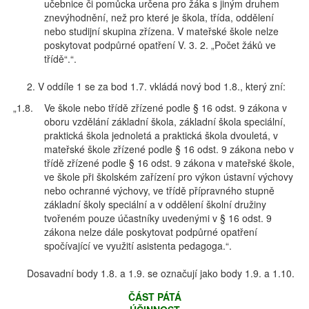
učebnice či pomůcka určena pro žáka s jiným druhem
znevýhodnění, než pro které je škola, třída, oddělení
nebo studijní skupina zřízena. V mateřské škole nelze
poskytovat podpůrné opatření V. 3. 2. „Počet žáků ve
třídě“.“.
2. V oddíle 1 se za bod 1.7. vkládá nový bod 1.8., který zní:
„1.8.
Ve škole nebo třídě zřízené podle § 16 odst. 9 zákona v
oboru vzdělání základní škola, základní škola speciální,
praktická škola jednoletá a praktická škola dvouletá, v
mateřské škole zřízené podle § 16 odst. 9 zákona nebo v
třídě zřízené podle § 16 odst. 9 zákona v mateřské škole,
ve škole při školském zařízení pro výkon ústavní výchovy
nebo ochranné výchovy, ve třídě přípravného stupně
základní školy speciální a v oddělení školní družiny
tvořeném pouze účastníky uvedenými v § 16 odst. 9
zákona nelze dále poskytovat podpůrné opatření
spočívající ve využití asistenta pedagoga.“.
Dosavadní body 1.8. a 1.9. se označují jako body 1.9. a 1.10.
ČÁST PÁTÁ