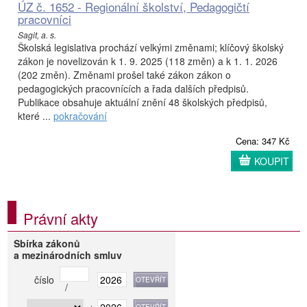
ÚZ č. 1652 - Regionální školství, Pedagogičtí
pracovníci
Sagit, a. s.
Školská legislativa prochází velkými změnami; klíčový školský
zákon je novelizován k 1. 9. 2025 (118 změn) a k 1. 1. 2026
(202 změn). Změnami prošel také zákon zákon o
pedagogických pracovnících a řada dalších předpisů.
Publikace obsahuje aktuální znění 48 školských předpisů,
které ...
pokračování
Cena: 347 Kč
KOUPIT
Právní akty
Sbírka zákonů
a mezinárodních smluv
číslo
/