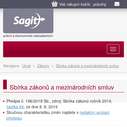
Váš nákupní košík: prázdný
Naviga
Navigace:
Úvod
»
Zákony
»
Sbírka zákonů a mezinárodních smluv
Sbírka zákonů a mezinárodních smluv
Předpis č. 196/2019 Sb., zdroj: Sbírka zákonů ročník 2019,
částka 84
, ze dne 8. 8. 2019
Stručnou charakteristiku změn najdete v
redakční anotaci
předpisu