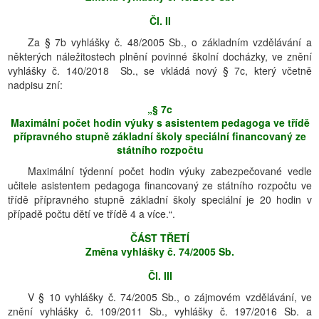
Čl. II
Za § 7b vyhlášky č. 48/2005 Sb., o základním vzdělávání a
některých náležitostech plnění povinné školní docházky, ve znění
vyhlášky č. 140/2018 Sb., se vkládá nový § 7c, který včetně
nadpisu zní:
„§ 7c
Maximální počet hodin výuky s asistentem pedagoga ve třídě
přípravného stupně základní školy speciální financovaný ze
státního rozpočtu
Maximální týdenní počet hodin výuky zabezpečované vedle
učitele asistentem pedagoga financovaný ze státního rozpočtu ve
třídě přípravného stupně základní školy speciální je 20 hodin v
případě počtu dětí ve třídě 4 a více.“.
ČÁST TŘETÍ
Změna vyhlášky č. 74/2005 Sb.
Čl. III
V § 10 vyhlášky č. 74/2005 Sb., o zájmovém vzdělávání, ve
znění vyhlášky č. 109/2011 Sb., vyhlášky č. 197/2016 Sb. a