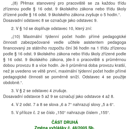
„(8) PHmax stanovený pro pracoviště se za každou třídu
zřízenou podle § 16 odst. 9 školského zákona nebo třídu školy
zřízené podle § 16 odst. 9 školského zákona zvyšuje o 5 hodin.“.
Dosavadní odstavec 8 se označuje jako odstavec 9.
2. V § 1d se doplňuje odstavec 10, který zní:
„(10) Maximální týdenní počet hodin přímé pedagogické
činnosti zabezpečované vedle učitele asistentem pedagoga
financovaný ze státního rozpočtu činí 36 hodin na 1 třídu zřízenou
podle § 16 odst. 9 školského zákona nebo třídu školy zřízené podle
§ 16 odst. 9 školského zákona, jde-li o pracoviště s průměrnou
dobou provozu 8 a více hodin. Je-li průměrná doba provozu kratší,
než je uvedeno ve větě první, maximální týdenní počet hodin přímé
pedagogické činnosti se poměrně sníží. Odstavec 4 se použije
obdobně.“.
3. V § 2 se odstavec 4 zrušuje.
Dosavadní odstavce 5 až 9 se označují jako odstavce 4 až 8.
4. V 2 odst. 7 a 8 se slova „6 a 7“ nahrazují slovy „5 a 6“.
5. V příloze č. 2 se číslo „150“ nahrazuje číslem „155“.
ČÁST DRUHÁ
Změna vyhlášky č. 48/2005 Sb.