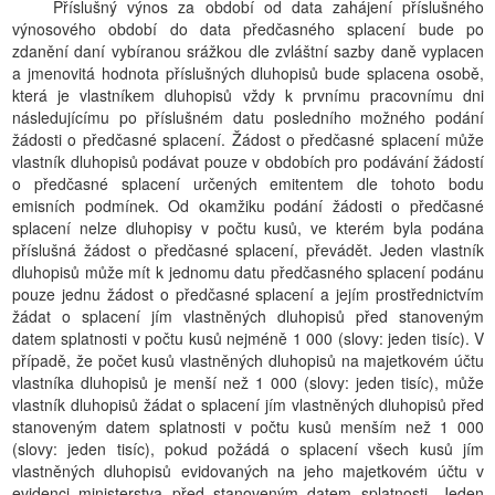
Příslušný výnos za období od data zahájení příslušného
výnosového období do data předčasného splacení bude po
zdanění daní vybíranou srážkou dle zvláštní sazby daně vyplacen
a jmenovitá hodnota příslušných dluhopisů bude splacena osobě,
která je vlastníkem dluhopisů vždy k prvnímu pracovnímu dni
následujícímu po příslušném datu posledního možného podání
žádosti o předčasné splacení. Žádost o předčasné splacení může
vlastník dluhopisů podávat pouze v obdobích pro podávání žádostí
o předčasné splacení určených emitentem dle tohoto bodu
emisních podmínek. Od okamžiku podání žádosti o předčasné
splacení nelze dluhopisy v počtu kusů, ve kterém byla podána
příslušná žádost o předčasné splacení, převádět. Jeden vlastník
dluhopisů může mít k jednomu datu předčasného splacení podánu
pouze jednu žádost o předčasné splacení a jejím prostřednictvím
žádat o splacení jím vlastněných dluhopisů před stanoveným
datem splatnosti v počtu kusů nejméně 1 000 (slovy: jeden tisíc). V
případě, že počet kusů vlastněných dluhopisů na majetkovém účtu
vlastníka dluhopisů je menší než 1 000 (slovy: jeden tisíc), může
vlastník dluhopisů žádat o splacení jím vlastněných dluhopisů před
stanoveným datem splatnosti v počtu kusů menším než 1 000
(slovy: jeden tisíc), pokud požádá o splacení všech kusů jím
vlastněných dluhopisů evidovaných na jeho majetkovém účtu v
evidenci ministerstva před stanoveným datem splatnosti. Jeden