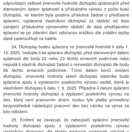
odpovídající celkové jmenovité hodnotě dluhopisů splácených před
stanoveným datem splatnosti a příslušného výnosu z počtu kusů
dluhopisů, ve kterém byla podána příslušná žádost o předčasné
splacení, vyplácená vlastníkovi dluhopisů za období od data
zahájení příslušného výnosového období do data předčasného
splacení se po zdanění daní vybíranou srážkou dle zvláštní sazby
daně zaokrouhluje na haléře.
24. Dluhopisy budou splaceny ve jmenovité hodnotě k datu 1.
10. 2025, nedojde-li ke splacení dluhopisů před stanoveným datem
splatnosti dle bodu 22 nebo 23 těchto emisních podmínek nebo
nepodá-li vlastník dluhopisů žádost o reinvestici dluhopisů dle bodu
26 těchto emisních podmínek. Tímto datem končí úročení
dluhopisů. Jmenovitá hodnota všech dluhopisů vlastníka bude
splacena spolu s vyplacením posledního výnosu osobě, která je
vlastníkem dluhopisů k datu 1. 9. 2025. Připadne-li datum splacení
jmenovité hodnoty dluhopisů a vyplacení posledního výnosu na
den, který není pracovním dnem, budou tyto platby provedeny
bezprostředně následující pracovní den bez nároku na výnos za
toto odložení.
25. Emitent se zavazuje, že zabezpečí splacení jmenovité
hodnoty dluhopisů spolu s vyplacením posledního výnosu
vlastníkům dluhopisů dle těchto emisních podmínek výlučně v