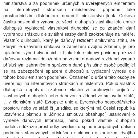
ministerstva a za podmínek určených a uveřejněných emitentem
na internetových stránkách ministerstva, případně také
prostřednictvím distributora, neurčí-li ministerstvo jinak. Celková
částka posledního výnosu ze všech dluhopisů vlastníka této emise
dluhopisů vyplácená vlastníkovi dluhopisů se po zdanění daní
vybíranou srážkou dle zvláštní sazby daně zaokrouhluje na haléře.
Vlastník dluhopisů, který je daňový rezident smluvního státu, se
kterým je uzavřena smlouva o zamezení dvojího zdanění, je pro
uplatnění výhod plynoucích z titulu této smlouvy povinen prokázat
daňovou rezidenci doložením potvrzení o daňové rezidenci vydané
příslušným zahraničním správcem daně příslušné osobě podílející
se na zabezpečení splacení dluhopisů a vyplacení výnosů dle
tohoto bodu emisních podmínek. Oznámení o určení této osoby se
uveřejňují na internetových stránkách ministerstva. Pokud vlastník
dluhopisů nepotvrdí skutečné vlastnictví úrokových příjmů z
vlastněných dluhopisů nebo daňovou rezidenci ve smluvním státě,
tj. v členském státě Evropské unie a Evropského hospodářského
prostoru nebo ve státě či jurisdikci, se kterými má Česká republika
uzavřenou platnou a účinnou smlouvu obsahující ustanovení o
výměně daňových informací, nebo pokud vlastník dluhopisů
nedoloží důkazní prostředky svědčící o splnění případných dalších
podmínek stanovených příslušnou smlouvou o zamezení dvojího