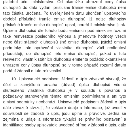
platební účet ministerstva. Od okamžiku uhrazení ceny úpisu
dluhopisů do data vydání příslušné tranše emise dluhopisů není
tato částka úročena. Po uveřejněném datu ukončení upisovacího
období příslušné tranše emise dluhopisů již nelze dluhopisy
příslušné tranše emise dluhopisů upsat, neurčí-li ministerstvo jinak.
Úpisem dluhopisů dle tohoto bodu emisních podmínek se rozumí
také reinvestice posledního výnosu a jmenovité hodnoty všech
nebo části státních dluhopisů jiné emise dluhopisů, jejichž emisní
podmínky toto oprávnění vlastníka dluhopisů vůči emitentovi
připouštějí, do dluhopisů této emise dluhopisů, pokud o tuto
reinvestici vlastník státních dluhopisů emitenta požádá; okamžikem
uhrazení ceny úpisu dluhopisů se v tomto případě rozumí datum
podání žádosti o tuto reinvestici.
10. Upisovatelé podpisem žádosti o úpis závazně stvrzují, že
účel a zamýšlená povaha (důvod) úpisu dluhopisů včetně
skutečného vlastníka dluhopisů je v souladu s povahou a
požadavky stanovenými těmito emisními podmínkami a ani tyto
emisní podmínky neobchází. Upisovatelé podpisem žádosti o úpis
dále závazně stvrzují, že veškeré údaje a informace, jež uvedli v
souvislosti se žádostí o úpis, jsou úplné a pravdivé. Jedná se
zejména o údaje a informace týkající se právního postavení a
identifikace osoby upisovatele uvedené přímo v žádosti o úpis, dále