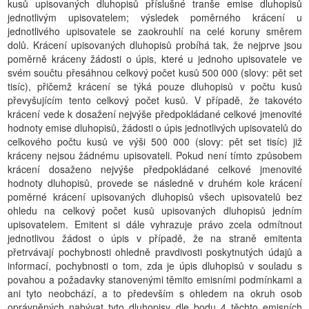
kusů upisovaných dluhopisů příslušné tranše emise dluhopisů
jednotlivým upisovatelem; výsledek poměrného krácení u
jednotlivého upisovatele se zaokrouhlí na celé koruny směrem
dolů. Krácení upisovaných dluhopisů probíhá tak, že nejprve jsou
poměrně kráceny žádosti o úpis, které u jednoho upisovatele ve
svém součtu přesáhnou celkový počet kusů 500 000 (slovy: pět set
tisíc), přičemž krácení se týká pouze dluhopisů v počtu kusů
převyšujícím tento celkový počet kusů. V případě, že takovéto
krácení vede k dosažení nejvýše předpokládané celkové jmenovité
hodnoty emise dluhopisů, žádosti o úpis jednotlivých upisovatelů do
celkového počtu kusů ve výši 500 000 (slovy: pět set tisíc) již
kráceny nejsou žádnému upisovateli. Pokud není tímto způsobem
krácení dosaženo nejvýše předpokládané celkové jmenovité
hodnoty dluhopisů, provede se následně v druhém kole krácení
poměrné krácení upisovaných dluhopisů všech upisovatelů bez
ohledu na celkový počet kusů upisovaných dluhopisů jedním
upisovatelem. Emitent si dále vyhrazuje právo zcela odmítnout
jednotlivou žádost o úpis v případě, že na straně emitenta
přetrvávají pochybnosti ohledně pravdivosti poskytnutých údajů a
informací, pochybnosti o tom, zda je úpis dluhopisů v souladu s
povahou a požadavky stanovenými těmito emisními podmínkami a
ani tyto neobchází, a to především s ohledem na okruh osob
oprávněných nabývat tyto dluhopisy dle bodu 4 těchto emisních