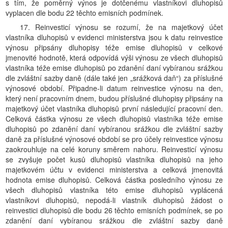
s tím, že poměrný výnos je dotčenému vlastníkovi dluhopisů
vyplacen dle bodu 22 těchto emisních podmínek.
17. Reinvesticí výnosu se rozumí, že na majetkový účet
vlastníka dluhopisů v evidenci ministerstva jsou k datu reinvestice
výnosu připsány dluhopisy téže emise dluhopisů v celkové
jmenovité hodnotě, která odpovídá výši výnosu ze všech dluhopisů
vlastníka téže emise dluhopisů po zdanění daní vybíranou srážkou
dle zvláštní sazby daně (dále také jen „srážková daň“) za příslušné
výnosové období. Připadne-li datum reinvestice výnosu na den,
který není pracovním dnem, budou příslušné dluhopisy připsány na
majetkový účet vlastníka dluhopisů první následující pracovní den.
Celková částka výnosu ze všech dluhopisů vlastníka téže emise
dluhopisů po zdanění daní vybíranou srážkou dle zvláštní sazby
daně za příslušné výnosové období se pro účely reinvestice výnosu
zaokrouhluje na celé koruny směrem nahoru. Reinvesticí výnosu
se zvyšuje počet kusů dluhopisů vlastníka dluhopisů na jeho
majetkovém účtu v evidenci ministerstva a celková jmenovitá
hodnota emise dluhopisů. Celková částka posledního výnosu ze
všech dluhopisů vlastníka této emise dluhopisů vyplácená
vlastníkovi dluhopisů, nepodá-li vlastník dluhopisů žádost o
reinvestici dluhopisů dle bodu 26 těchto emisních podmínek, se po
zdanění daní vybíranou srážkou dle zvláštní sazby daně