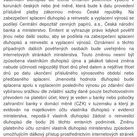
korunách českých nebo jiné měně, která bude k datu provedení
příslušné platby zákonnou měnou České republiky. Na
zabezpečení splacení dluhopisů a reinvestic a vyplacení výnosů se
podílejí Centrální depozitář cenných papírů, a.s., Česká národní
banka a ministerstvo. Emitent si vyhrazuje právo kdykoli pověřit
jinou nebo další osobu, aby se podílela na zabezpečení splacení
dluhopisů a reinvestic a vyplacení výnosů. Oznámení o těchto
případných dalších pověřených osobách bude uveřejněno na
internetových stránkách ministerstva. Touto změnou nesmí být
způsobena vlastníkům dluhopisů újma a jakákoli taková změna
nabude účinnosti nejpozději třicet dnů před datem a nejdříve třicet
dnů po datu ukončení příslušného výnosového období nebo
předčasného splacení. Jmenovitá hodnota dluhopisů bude
splacena spolu s vyplacením posledního výnosu po zdanění daní
vybíranou srážkou dle zvláštní sazby daně pouze bezhotovostním
převodem na platební účet, který je veden u banky nebo pobočky
zahraniční banky v domácí měně (CZK) v tuzemsku a který je
evidován na majetkovém účtu vlastníka dluhopisů v evidenci
ministerstva, nepodá-li vlastník dluhopisů žádost o reinvestici
dluhopisů dle bodu 26 těchto emisních podmínek. Změnu
platebního účtu oznámí vlastník dluhopisů ministerstvu způsobem
umožňujícím dálkový přístup prostřednictvím internetových stránek