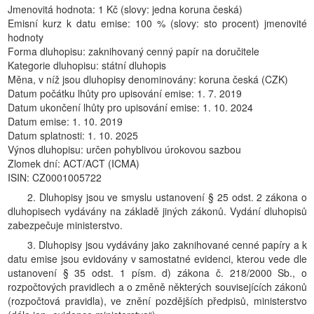
Jmenovitá hodnota: 1 Kč (slovy: jedna koruna česká)
Emisní kurz k datu emise: 100 % (slovy: sto procent) jmenovité
hodnoty
Forma dluhopisu: zaknihovaný cenný papír na doručitele
Kategorie dluhopisu: státní dluhopis
Měna, v níž jsou dluhopisy denominovány: koruna česká (CZK)
Datum počátku lhůty pro upisování emise: 1. 7. 2019
Datum ukončení lhůty pro upisování emise: 1. 10. 2024
Datum emise: 1. 10. 2019
Datum splatnosti: 1. 10. 2025
Výnos dluhopisu: určen pohyblivou úrokovou sazbou
Zlomek dní: ACT/ACT (ICMA)
ISIN: CZ0001005722
2. Dluhopisy jsou ve smyslu ustanovení § 25 odst. 2 zákona o
dluhopisech vydávány na základě jiných zákonů. Vydání dluhopisů
zabezpečuje ministerstvo.
3. Dluhopisy jsou vydávány jako zaknihované cenné papíry a k
datu emise jsou evidovány v samostatné evidenci, kterou vede dle
ustanovení § 35 odst. 1 písm. d) zákona č. 218/2000 Sb., o
rozpočtových pravidlech a o změně některých souvisejících zákonů
(rozpočtová pravidla), ve znění pozdějších předpisů, ministerstvo