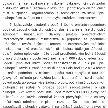
upisování emise nebyl pověřen výkonem vybraných činností žádný
distributor. Aktuální seznam distributorů, jednotlivých distribučních
míst a způsobů organizačního a technického zajištění úpisu
dluhopisů se uveřejní na internetových stránkách ministerstva.
9. Upisovatelé uvedení v bodě 4 těchto emisních podmínek
podávají žádost o úpis dluhopisů příslušné tranše emise dluhopisů
způsobem umožňujícím dálkový přístup prostřednictvím
internetových stránek ministerstva a případně za podmínek
určených a uveřejněných emitentem na internetových stránkách
ministerstva také prostřednictvím distributora (dále jen „žádost o
úpis“). Jeden upisovatel může upsat prostřednictvím jedné žádosti
o úpis dluhopisy v počtu kusů nejméně 1 000 (slovy: jeden tisíc).
Jeden upisovatel může podat žádost/žádosti o úpis při úpisu
dluhopisů každé z tranší emise dluhopisů dle bodů 12 a 14 těchto
emisních podmínek v celkovém počtu kusů nejvýše 5 000 000
(slovy: pět milionů) pro každou jednotlivou tranši emise dluhopisů;
pokud podá upisovatel více žádostí o úpis, počty kusů upisovaných
dluhopisů se sčítají. V případě podání žádosti/žádostí o úpis
dluhopisů v celkovém počtu kusů vyšším než 5 000 000 (slovy: pět
milionů) bude každá jednotlivá žádost převyšující tento celkový
počet kusů odmítnuta v plném rozsahu. Do tohoto limitu se
započítávají dluhopisy vydávané na základě žádosti o reinvestici