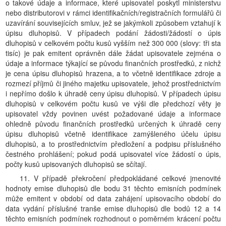
o takové údaje a informace, které upisovatel poskytl ministerstvu
nebo distributorovi v rámci identifikačních/registračních formulářů či
uzavírání souvisejících smluv, jež se jakýmkoli způsobem vztahují k
úpisu dluhopisů. V případech podání žádosti/žádostí o úpis
dluhopisů v celkovém počtu kusů vyšším než 300 000 (slovy: tři sta
tisíc) je pak emitent oprávněn dále žádat upisovatele zejména o
údaje a informace týkající se původu finančních prostředků, z nichž
je cena úpisu dluhopisů hrazena, a to včetně identifikace zdroje a
rozmezí příjmů či jiného majetku upisovatele, jehož prostřednictvím
i nepřímo došlo k úhradě ceny úpisu dluhopisů. V případech úpisu
dluhopisů v celkovém počtu kusů ve výši dle předchozí věty je
upisovatel vždy povinen uvést požadované údaje a informace
ohledně původu finančních prostředků určených k úhradě ceny
úpisu dluhopisů včetně identifikace zamýšleného účelu úpisu
dluhopisů, a to prostřednictvím předložení a podpisu příslušného
čestného prohlášení; pokud podá upisovatel více žádostí o úpis,
počty kusů upisovaných dluhopisů se sčítají.
11. V případě překročení předpokládané celkové jmenovité
hodnoty emise dluhopisů dle bodu 31 těchto emisních podmínek
může emitent v období od data zahájení upisovacího období do
data vydání příslušné tranše emise dluhopisů dle bodů 12 a 14
těchto emisních podmínek rozhodnout o poměrném krácení počtu