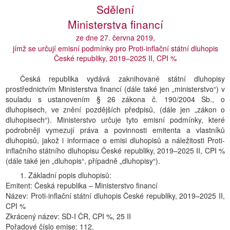
Sdělení
Ministerstva financí
ze dne 27. června 2019,
jímž se určují emisní podmínky pro Proti-inflační státní dluhopis
České republiky, 2019–2025 II, CPI %
Česká republika vydává zaknihované státní dluhopisy
prostřednictvím Ministerstva financí (dále také jen „ministerstvo“) v
souladu s ustanovením § 26 zákona č. 190/2004 Sb., o
dluhopisech, ve znění pozdějších předpisů, (dále jen „zákon o
dluhopisech“). Ministerstvo určuje tyto emisní podmínky, které
podrobněji vymezují práva a povinnosti emitenta a vlastníků
dluhopisů, jakož i informace o emisi dluhopisů a náležitosti Proti-
inflačního státního dluhopisu České republiky, 2019–2025 II, CPI %
(dále také jen „dluhopis“, případně „dluhopisy“).
1. Základní popis dluhopisů:
Emitent: Česká republika – Ministerstvo financí
Název: Proti-inflační státní dluhopis České republiky, 2019–2025 II,
CPI %
Zkrácený název: SD-I ČR, CPI %, 25 II
Pořadové číslo emise: 112.