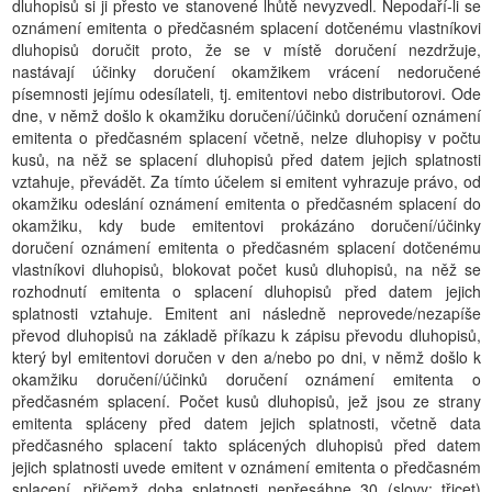
dluhopisů si ji přesto ve stanovené lhůtě nevyzvedl. Nepodaří-li se
oznámení emitenta o předčasném splacení dotčenému vlastníkovi
dluhopisů doručit proto, že se v místě doručení nezdržuje,
nastávají účinky doručení okamžikem vrácení nedoručené
písemnosti jejímu odesílateli, tj. emitentovi nebo distributorovi. Ode
dne, v němž došlo k okamžiku doručení/účinků doručení oznámení
emitenta o předčasném splacení včetně, nelze dluhopisy v počtu
kusů, na něž se splacení dluhopisů před datem jejich splatnosti
vztahuje, převádět. Za tímto účelem si emitent vyhrazuje právo, od
okamžiku odeslání oznámení emitenta o předčasném splacení do
okamžiku, kdy bude emitentovi prokázáno doručení/účinky
doručení oznámení emitenta o předčasném splacení dotčenému
vlastníkovi dluhopisů, blokovat počet kusů dluhopisů, na něž se
rozhodnutí emitenta o splacení dluhopisů před datem jejich
splatnosti vztahuje. Emitent ani následně neprovede/nezapíše
převod dluhopisů na základě příkazu k zápisu převodu dluhopisů,
který byl emitentovi doručen v den a/nebo po dni, v němž došlo k
okamžiku doručení/účinků doručení oznámení emitenta o
předčasném splacení. Počet kusů dluhopisů, jež jsou ze strany
emitenta spláceny před datem jejich splatnosti, včetně data
předčasného splacení takto splácených dluhopisů před datem
jejich splatnosti uvede emitent v oznámení emitenta o předčasném
splacení, přičemž doba splatnosti nepřesáhne 30 (slovy: třicet)