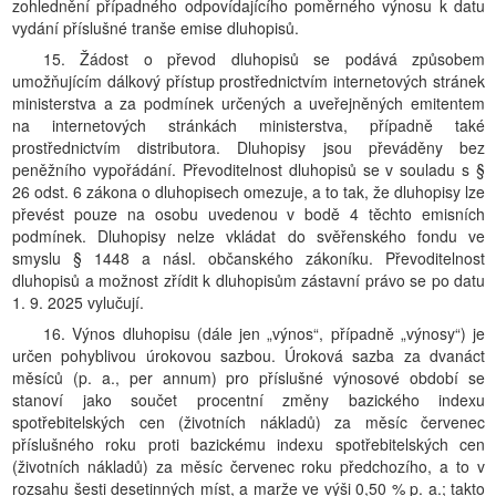
zohlednění případného odpovídajícího poměrného výnosu k datu
vydání příslušné tranše emise dluhopisů.
15. Žádost o převod dluhopisů se podává způsobem
umožňujícím dálkový přístup prostřednictvím internetových stránek
ministerstva a za podmínek určených a uveřejněných emitentem
na internetových stránkách ministerstva, případně také
prostřednictvím distributora. Dluhopisy jsou převáděny bez
peněžního vypořádání. Převoditelnost dluhopisů se v souladu s §
26 odst. 6 zákona o dluhopisech omezuje, a to tak, že dluhopisy lze
převést pouze na osobu uvedenou v bodě 4 těchto emisních
podmínek. Dluhopisy nelze vkládat do svěřenského fondu ve
smyslu § 1448 a násl. občanského zákoníku. Převoditelnost
dluhopisů a možnost zřídit k dluhopisům zástavní právo se po datu
1. 9. 2025 vylučují.
16. Výnos dluhopisu (dále jen „výnos“, případně „výnosy“) je
určen pohyblivou úrokovou sazbou. Úroková sazba za dvanáct
měsíců (p. a., per annum) pro příslušné výnosové období se
stanoví jako součet procentní změny bazického indexu
spotřebitelských cen (životních nákladů) za měsíc červenec
příslušného roku proti bazickému indexu spotřebitelských cen
(životních nákladů) za měsíc červenec roku předchozího, a to v
rozsahu šesti desetinných míst, a marže ve výši 0,50 % p. a.; takto