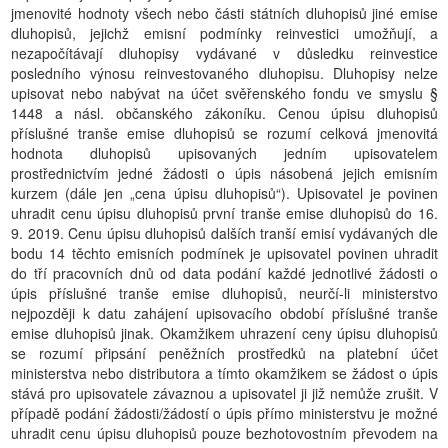
jmenovité hodnoty všech nebo části státních dluhopisů jiné emise
dluhopisů, jejichž emisní podmínky reinvestici umožňují, a
nezapočítávají dluhopisy vydávané v důsledku reinvestice
posledního výnosu reinvestovaného dluhopisu. Dluhopisy nelze
upisovat nebo nabývat na účet svěřenského fondu ve smyslu §
1448 a násl. občanského zákoníku. Cenou úpisu dluhopisů
příslušné tranše emise dluhopisů se rozumí celková jmenovitá
hodnota dluhopisů upisovaných jedním upisovatelem
prostřednictvím jedné žádosti o úpis násobená jejich emisním
kurzem (dále jen „cena úpisu dluhopisů“). Upisovatel je povinen
uhradit cenu úpisu dluhopisů první tranše emise dluhopisů do 16.
9. 2019. Cenu úpisu dluhopisů dalších tranší emisí vydávaných dle
bodu 14 těchto emisních podmínek je upisovatel povinen uhradit
do tří pracovních dnů od data podání každé jednotlivé žádosti o
úpis příslušné tranše emise dluhopisů, neurčí-li ministerstvo
nejpozději k datu zahájení upisovacího období příslušné tranše
emise dluhopisů jinak. Okamžikem uhrazení ceny úpisu dluhopisů
se rozumí připsání peněžních prostředků na platební účet
ministerstva nebo distributora a tímto okamžikem se žádost o úpis
stává pro upisovatele závaznou a upisovatel ji již nemůže zrušit. V
případě podání žádosti/žádostí o úpis přímo ministerstvu je možné
uhradit cenu úpisu dluhopisů pouze bezhotovostním převodem na