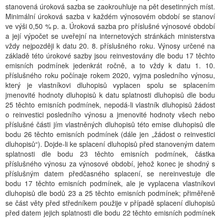
stanovená úroková sazba se zaokrouhluje na pět desetinných míst.
Minimální úroková sazba v každém výnosovém období se stanoví
ve výši 0,50 % p. a. Úroková sazba pro příslušné výnosové období
a její výpočet se uveřejní na internetových stránkách ministerstva
vždy nejpozději k datu 20. 8. příslušného roku. Výnosy určené na
základě této úrokové sazby jsou reinvestovány dle bodu 17 těchto
emisních podmínek jedenkrát ročně, a to vždy k datu 1. 10.
příslušného roku počínaje rokem 2020, vyjma posledního výnosu,
který je vlastníkovi dluhopisů vyplacen spolu se splacením
jmenovité hodnoty dluhopisů k datu splatnosti dluhopisů dle bodu
25 těchto emisních podmínek, nepodá-li vlastník dluhopisů žádost
o reinvestici posledního výnosu a jmenovité hodnoty všech nebo
příslušné části jím vlastněných dluhopisů této emise dluhopisů dle
bodu 26 těchto emisních podmínek (dále jen „žádost o reinvestici
dluhopisů“). Dojde-li ke splacení dluhopisů před stanoveným datem
splatnosti dle bodu 23 těchto emisních podmínek, částka
příslušného výnosu za výnosové období, jehož konec je shodný s
příslušným datem předčasného splacení, se nereinvestuje dle
bodu 17 těchto emisních podmínek, ale je vyplacena vlastníkovi
dluhopisů dle bodů 23 a 25 těchto emisních podmínek; přiměřeně
se část věty před středníkem použije v případě splacení dluhopisů
před datem jejich splatnosti dle bodu 22 těchto emisních podmínek