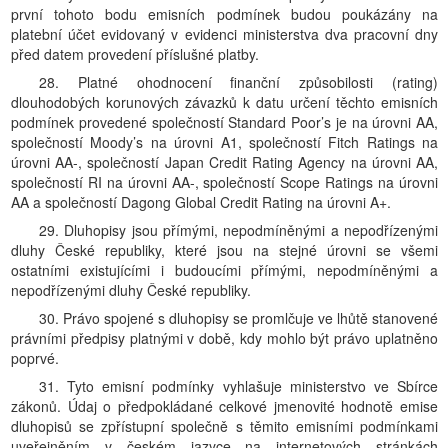
první tohoto bodu emisních podmínek budou poukázány na
platební účet evidovaný v evidenci ministerstva dva pracovní dny
před datem provedení příslušné platby.
28. Platné ohodnocení finanční způsobilosti (rating)
dlouhodobých korunových závazků k datu určení těchto emisních
podmínek provedené společností Standard Poor’s je na úrovni AA,
společností Moody’s na úrovni A1, společností Fitch Ratings na
úrovni AA-, společností Japan Credit Rating Agency na úrovni AA,
společností RI na úrovni AA-, společností Scope Ratings na úrovni
AA a společností Dagong Global Credit Rating na úrovni A+.
29. Dluhopisy jsou přímými, nepodmíněnými a nepodřízenými
dluhy České republiky, které jsou na stejné úrovni se všemi
ostatními existujícími i budoucími přímými, nepodmíněnými a
nepodřízenými dluhy České republiky.
30. Právo spojené s dluhopisy se promlčuje ve lhůtě stanovené
právními předpisy platnými v době, kdy mohlo být právo uplatněno
poprvé.
31. Tyto emisní podmínky vyhlašuje ministerstvo ve Sbírce
zákonů. Údaj o předpokládané celkové jmenovité hodnotě emise
dluhopisů se zpřístupní společně s těmito emisními podmínkami
uveřejněním v českém jazyce na internetových stránkách