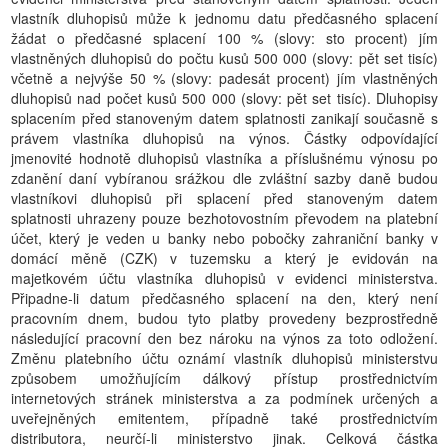
vlastník dluhopisů může k jednomu datu předčasného splacení
žádat o předčasné splacení 100 % (slovy: sto procent) jím
vlastněných dluhopisů do počtu kusů 500 000 (slovy: pět set tisíc)
včetně a nejvýše 50 % (slovy: padesát procent) jím vlastněných
dluhopisů nad počet kusů 500 000 (slovy: pět set tisíc). Dluhopisy
splacením před stanoveným datem splatnosti zanikají současně s
právem vlastníka dluhopisů na výnos. Částky odpovídající
jmenovité hodnotě dluhopisů vlastníka a příslušnému výnosu po
zdanění daní vybíranou srážkou dle zvláštní sazby daně budou
vlastníkovi dluhopisů při splacení před stanoveným datem
splatnosti uhrazeny pouze bezhotovostním převodem na platební
účet, který je veden u banky nebo pobočky zahraniční banky v
domácí měně (CZK) v tuzemsku a který je evidován na
majetkovém účtu vlastníka dluhopisů v evidenci ministerstva.
Připadne-li datum předčasného splacení na den, který není
pracovním dnem, budou tyto platby provedeny bezprostředně
následující pracovní den bez nároku na výnos za toto odložení.
Změnu platebního účtu oznámí vlastník dluhopisů ministerstvu
způsobem umožňujícím dálkový přístup prostřednictvím
internetových stránek ministerstva a za podmínek určených a
uveřejněných emitentem, případně také prostřednictvím
distributora, neurčí-li ministerstvo jinak. Celková částka