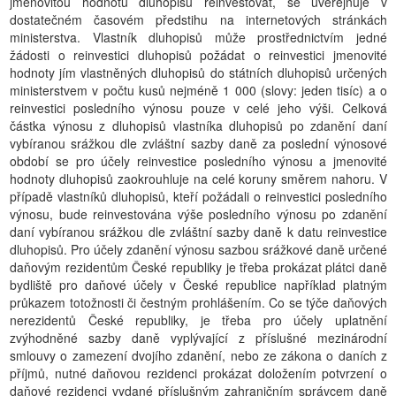
jmenovitou hodnotu dluhopisů reinvestovat, se uveřejňuje v
dostatečném časovém předstihu na internetových stránkách
ministerstva. Vlastník dluhopisů může prostřednictvím jedné
žádosti o reinvestici dluhopisů požádat o reinvestici jmenovité
hodnoty jím vlastněných dluhopisů do státních dluhopisů určených
ministerstvem v počtu kusů nejméně 1 000 (slovy: jeden tisíc) a o
reinvestici posledního výnosu pouze v celé jeho výši. Celková
částka výnosu z dluhopisů vlastníka dluhopisů po zdanění daní
vybíranou srážkou dle zvláštní sazby daně za poslední výnosové
období se pro účely reinvestice posledního výnosu a jmenovité
hodnoty dluhopisů zaokrouhluje na celé koruny směrem nahoru. V
případě vlastníků dluhopisů, kteří požádali o reinvestici posledního
výnosu, bude reinvestována výše posledního výnosu po zdanění
daní vybíranou srážkou dle zvláštní sazby daně k datu reinvestice
dluhopisů. Pro účely zdanění výnosu sazbou srážkové daně určené
daňovým rezidentům České republiky je třeba prokázat plátci daně
bydliště pro daňové účely v České republice například platným
průkazem totožnosti či čestným prohlášením. Co se týče daňových
nerezidentů České republiky, je třeba pro účely uplatnění
zvýhodněné sazby daně vyplývající z příslušné mezinárodní
smlouvy o zamezení dvojího zdanění, nebo ze zákona o daních z
příjmů, nutné daňovou rezidenci prokázat doložením potvrzení o
daňové rezidenci vydané příslušným zahraničním správcem daně