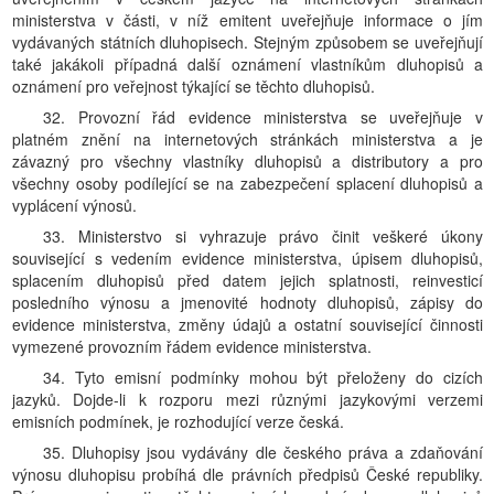
ministerstva v části, v níž emitent uveřejňuje informace o jím
vydávaných státních dluhopisech. Stejným způsobem se uveřejňují
také jakákoli případná další oznámení vlastníkům dluhopisů a
oznámení pro veřejnost týkající se těchto dluhopisů.
32. Provozní řád evidence ministerstva se uveřejňuje v
platném znění na internetových stránkách ministerstva a je
závazný pro všechny vlastníky dluhopisů a distributory a pro
všechny osoby podílející se na zabezpečení splacení dluhopisů a
vyplácení výnosů.
33. Ministerstvo si vyhrazuje právo činit veškeré úkony
související s vedením evidence ministerstva, úpisem dluhopisů,
splacením dluhopisů před datem jejich splatnosti, reinvesticí
posledního výnosu a jmenovité hodnoty dluhopisů, zápisy do
evidence ministerstva, změny údajů a ostatní související činnosti
vymezené provozním řádem evidence ministerstva.
34. Tyto emisní podmínky mohou být přeloženy do cizích
jazyků. Dojde-li k rozporu mezi různými jazykovými verzemi
emisních podmínek, je rozhodující verze česká.
35. Dluhopisy jsou vydávány dle českého práva a zdaňování
výnosu dluhopisu probíhá dle právních předpisů České republiky.