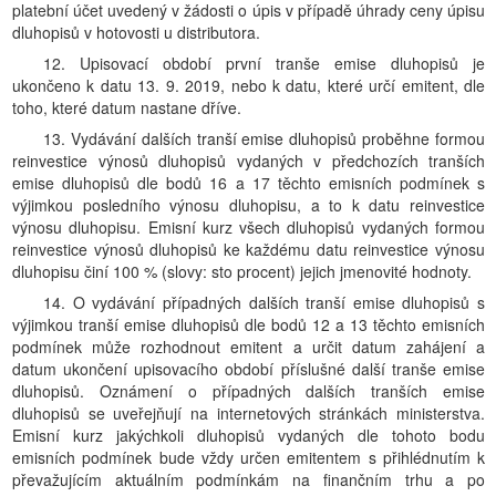
platební účet uvedený v žádosti o úpis v případě úhrady ceny úpisu
dluhopisů v hotovosti u distributora.
12. Upisovací období první tranše emise dluhopisů je
ukončeno k datu 13. 9. 2019, nebo k datu, které určí emitent, dle
toho, které datum nastane dříve.
13. Vydávání dalších tranší emise dluhopisů proběhne formou
reinvestice výnosů dluhopisů vydaných v předchozích tranších
emise dluhopisů dle bodů 16 a 17 těchto emisních podmínek s
výjimkou posledního výnosu dluhopisu, a to k datu reinvestice
výnosu dluhopisu. Emisní kurz všech dluhopisů vydaných formou
reinvestice výnosů dluhopisů ke každému datu reinvestice výnosu
dluhopisu činí 100 % (slovy: sto procent) jejich jmenovité hodnoty.
14. O vydávání případných dalších tranší emise dluhopisů s
výjimkou tranší emise dluhopisů dle bodů 12 a 13 těchto emisních
podmínek může rozhodnout emitent a určit datum zahájení a
datum ukončení upisovacího období příslušné další tranše emise
dluhopisů. Oznámení o případných dalších tranších emise
dluhopisů se uveřejňují na internetových stránkách ministerstva.
Emisní kurz jakýchkoli dluhopisů vydaných dle tohoto bodu
emisních podmínek bude vždy určen emitentem s přihlédnutím k
převažujícím aktuálním podmínkám na finančním trhu a po