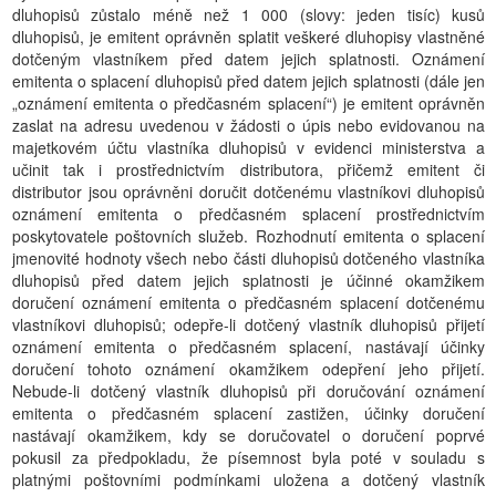
dluhopisů zůstalo méně než 1 000 (slovy: jeden tisíc) kusů
dluhopisů, je emitent oprávněn splatit veškeré dluhopisy vlastněné
dotčeným vlastníkem před datem jejich splatnosti. Oznámení
emitenta o splacení dluhopisů před datem jejich splatnosti (dále jen
„oznámení emitenta o předčasném splacení“) je emitent oprávněn
zaslat na adresu uvedenou v žádosti o úpis nebo evidovanou na
majetkovém účtu vlastníka dluhopisů v evidenci ministerstva a
učinit tak i prostřednictvím distributora, přičemž emitent či
distributor jsou oprávněni doručit dotčenému vlastníkovi dluhopisů
oznámení emitenta o předčasném splacení prostřednictvím
poskytovatele poštovních služeb. Rozhodnutí emitenta o splacení
jmenovité hodnoty všech nebo části dluhopisů dotčeného vlastníka
dluhopisů před datem jejich splatnosti je účinné okamžikem
doručení oznámení emitenta o předčasném splacení dotčenému
vlastníkovi dluhopisů; odepře-li dotčený vlastník dluhopisů přijetí
oznámení emitenta o předčasném splacení, nastávají účinky
doručení tohoto oznámení okamžikem odepření jeho přijetí.
Nebude-li dotčený vlastník dluhopisů při doručování oznámení
emitenta o předčasném splacení zastižen, účinky doručení
nastávají okamžikem, kdy se doručovatel o doručení poprvé
pokusil za předpokladu, že písemnost byla poté v souladu s
platnými poštovními podmínkami uložena a dotčený vlastník