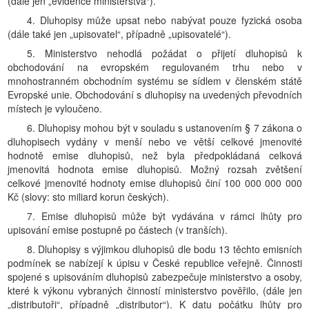
(dále jen „evidence ministerstva“).
4. Dluhopisy může upsat nebo nabývat pouze fyzická osoba
(dále také jen „upisovatel“, případně „upisovatelé“).
5. Ministerstvo nehodlá požádat o přijetí dluhopisů k
obchodování na evropském regulovaném trhu nebo v
mnohostranném obchodním systému se sídlem v členském státě
Evropské unie. Obchodování s dluhopisy na uvedených převodních
místech je vyloučeno.
6. Dluhopisy mohou být v souladu s ustanovením § 7 zákona o
dluhopisech vydány v menší nebo ve větší celkové jmenovité
hodnotě emise dluhopisů, než byla předpokládaná celková
jmenovitá hodnota emise dluhopisů. Možný rozsah zvětšení
celkové jmenovité hodnoty emise dluhopisů činí 100 000 000 000
Kč (slovy: sto miliard korun českých).
7. Emise dluhopisů může být vydávána v rámci lhůty pro
upisování emise postupně po částech (v tranších).
8. Dluhopisy s výjimkou dluhopisů dle bodu 13 těchto emisních
podmínek se nabízejí k úpisu v České republice veřejně. Činnosti
spojené s upisováním dluhopisů zabezpečuje ministerstvo a osoby,
které k výkonu vybraných činností ministerstvo pověřilo, (dále jen
„distributoři“, případně „distributor“). K datu počátku lhůty pro