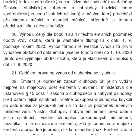
bazický index spotřebitelských cen (životních nákladů) uveřejněný
Českým statistickým úřadem a příslušný bazický index
spotřebitelských cen (životních nákladů) z měsíce, který předchází
příslušnému měsíci o dvanáct měsíců, případně je tomuto
předcházejícímu měsíci nejblíže.
20. Výnos určený dle bodů 16 a 17 těchto emisních podmínek
obdrží vždy osoba, která je vlastníkem dluhopisů k datu 1. 9.
počínaje rokem 2020. Výnos formou reinvestice výnosu za první
výnosové období od data emise (včetně tohoto dne) do 1. 10. 2020
(tento den vyjímaje) obdrží osoba, která je vlastníkem dluhopisů k
datu 1. 9. 2020.
21. Oddělení práva na výnos od dluhopisu se vylučuje.
22. Emitent je oprávněn zapsat dluhopisy při jejich vydání
nejprve na majetkový účet emitenta v evidenci ministerstva dle
ustanovení § 15 odst. 4 zákona o dluhopisech a nabývat dluhopisy
před datem jejich splatnosti, včetně odkupování dluhopisů kdykoli
po datu emise za jakoukoli cenu a za dalších podmínek určených
ministerstvem. Vlastní dluhopisy nabyté emitentem před datem
jejich splatnosti, včetně dluhopisů odkoupených emitentem,
nezanikají a je na uvážení emitenta, zda je ponechá v majetku
emitenta a případně je prodá, či zda rozhodne jinak. Emitent si dále