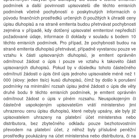
podmínek a další povinnosti upisovatelů dle těchto emisních
podmínek včetně pochybností o poskytnutých informacích o
původu finančních prostředků určených či použitých k úhradě ceny
úpisu dluhopisů a na straně emitenta budou přetrvávat pochybnosti
zejména v případě, kdy dotčený upisovatel emitentovi nepředloží
požadované údaje, informace či doklady v souladu s bodem 10
těchto emisních podmínek. Pro případ, že pochybnosti budou na
straně emitenta dluhopisů přetrvávat, případně vyvstanou pouze ve
vztahu k části upisovaných dluhopisů, je emitent oprávněn
odmítnout žádost o úpis i pouze ve vztahu k takovéto části
upisovaných dluhopisů. Pokud by v důsledku tohoto částečného
odmítnutí žádosti o úpis činil úpis jednoho upisovatele méně než 1
000 (slovy: jeden tisíc) kusů dluhopisů, čímž by došlo k porušení
podmínky na minimální rozsah úpisu jedné žádosti o úpis dle věty
druhé bodu 9 těchto emisních podmínek, je emitent oprávněn
odmítnout žádost o úpis v plném rozsahu. Neuspokojeným či
částečně uspokojeným upisovatelům vrátí ministerstvo jimi
uhrazenou cenu úpisu dluhopisů, které nebyly upsány, ale byly již
upisovatelem uhrazeny na platební účet ministerstva nebo
distributora, bez zbytečného odkladu pouze bezhotovostním
převodem na platební účet, z něhož byly příslušné peněžní
prostředky poukázány na účet ministerstva nebo distributora, či na