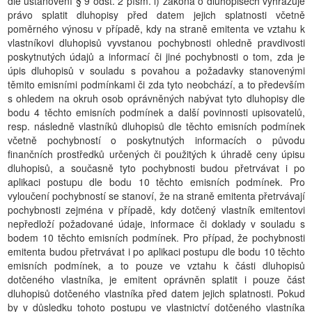
dle ustanovení § 9 odst. 2 písm. l) zákona o dluhopisech vyhrazuje
právo splatit dluhopisy před datem jejich splatnosti včetně
poměrného výnosu v případě, kdy na straně emitenta ve vztahu k
vlastníkovi dluhopisů vyvstanou pochybnosti ohledně pravdivosti
poskytnutých údajů a informací či jiné pochybnosti o tom, zda je
úpis dluhopisů v souladu s povahou a požadavky stanovenými
těmito emisními podmínkami či zda tyto neobchází, a to především
s ohledem na okruh osob oprávněných nabývat tyto dluhopisy dle
bodu 4 těchto emisních podmínek a další povinnosti upisovatelů,
resp. následně vlastníků dluhopisů dle těchto emisních podmínek
včetně pochybností o poskytnutých informacích o původu
finančních prostředků určených či použitých k úhradě ceny úpisu
dluhopisů, a současně tyto pochybnosti budou přetrvávat i po
aplikaci postupu dle bodu 10 těchto emisních podmínek. Pro
vyloučení pochybností se stanoví, že na straně emitenta přetrvávají
pochybnosti zejména v případě, kdy dotčený vlastník emitentovi
nepředloží požadované údaje, informace či doklady v souladu s
bodem 10 těchto emisních podmínek. Pro případ, že pochybnosti
emitenta budou přetrvávat i po aplikaci postupu dle bodu 10 těchto
emisních podmínek, a to pouze ve vztahu k části dluhopisů
dotčeného vlastníka, je emitent oprávněn splatit i pouze část
dluhopisů dotčeného vlastníka před datem jejich splatnosti. Pokud
by v důsledku tohoto postupu ve vlastnictví dotčeného vlastníka