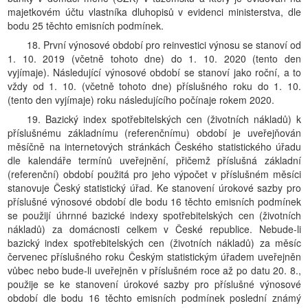
majetkovém účtu vlastníka dluhopisů v evidenci ministerstva, dle
bodu 25 těchto emisních podmínek.
18. První výnosové období pro reinvestici výnosu se stanoví od
1. 10. 2019 (včetně tohoto dne) do 1. 10. 2020 (tento den
vyjímaje). Následující výnosové období se stanoví jako roční, a to
vždy od 1. 10. (včetně tohoto dne) příslušného roku do 1. 10.
(tento den vyjímaje) roku následujícího počínaje rokem 2020.
19. Bazický index spotřebitelských cen (životních nákladů) k
příslušnému základnímu (referenčnímu) období je uveřejňován
měsíčně na internetových stránkách Českého statistického úřadu
dle kalendáře termínů uveřejnění, přičemž příslušná základní
(referenční) období použitá pro jeho výpočet v příslušném měsíci
stanovuje Český statistický úřad. Ke stanovení úrokové sazby pro
příslušné výnosové období dle bodu 16 těchto emisních podmínek
se použijí úhrnné bazické indexy spotřebitelských cen (životních
nákladů) za domácnosti celkem v České republice. Nebude-li
bazický index spotřebitelských cen (životních nákladů) za měsíc
červenec příslušného roku Českým statistickým úřadem uveřejněn
vůbec nebo bude-li uveřejněn v příslušném roce až po datu 20. 8.,
použije se ke stanovení úrokové sazby pro příslušné výnosové
období dle bodu 16 těchto emisních podmínek poslední známý