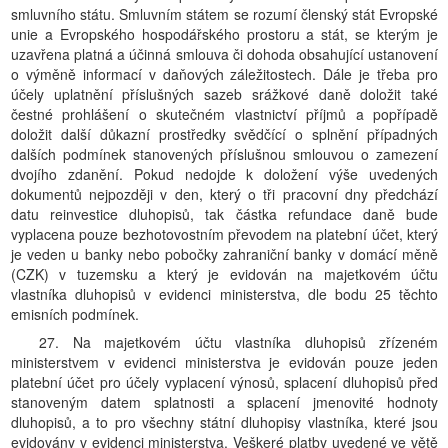
smluvního státu. Smluvním státem se rozumí členský stát Evropské
unie a Evropského hospodářského prostoru a stát, se kterým je
uzavřena platná a účinná smlouva či dohoda obsahující ustanovení
o výměně informací v daňových záležitostech. Dále je třeba pro
účely uplatnění příslušných sazeb srážkové daně doložit také
čestné prohlášení o skutečném vlastnictví příjmů a popřípadě
doložit další důkazní prostředky svědčící o splnění případných
dalších podmínek stanovených příslušnou smlouvou o zamezení
dvojího zdanění. Pokud nedojde k doložení výše uvedených
dokumentů nejpozději v den, který o tři pracovní dny předchází
datu reinvestice dluhopisů, tak částka refundace daně bude
vyplacena pouze bezhotovostním převodem na platební účet, který
je veden u banky nebo pobočky zahraniční banky v domácí měně
(CZK) v tuzemsku a který je evidován na majetkovém účtu
vlastníka dluhopisů v evidenci ministerstva, dle bodu 25 těchto
emisních podmínek.
27. Na majetkovém účtu vlastníka dluhopisů zřízeném
ministerstvem v evidenci ministerstva je evidován pouze jeden
platební účet pro účely vyplacení výnosů, splacení dluhopisů před
stanoveným datem splatnosti a splacení jmenovité hodnoty
dluhopisů, a to pro všechny státní dluhopisy vlastníka, které jsou
evidovány v evidenci ministerstva. Veškeré platby uvedené ve větě