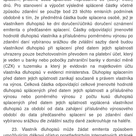
dnů. Pro stanovení a výpočet výsledné splácené částky včetně
způsobu zdanění se použije bod 23 těchto emisních podmínek
obdobně s tím, že předmětná částka bude splacena osobě, jež je
vlastníkem dluhopisů ke dni doručení/účinků doručení oznámení
emitenta o předčasném splacení. Částky odpovídající jmenovité
hodnotě dluhopisů vlastníka a příslušnému poměrnému výnosu po
zdanění daní vybíranou srážkou dle zvláštní sazby daně budou
vlastníkovi dluhopisů při splacení před datem jejich splatnosti
uhrazeny pouze bezhotovostním převodem na platební účet, který
je veden u banky nebo pobočky zahraniční banky v domácí měně
(CZK) v tuzemsku a který je evidován na majetkovém účtu
vlastníka dluhopisů v evidenci ministerstva. Dluhopisy splacením
před datem jejich splatnosti zanikají současně s právem vlastníka
na výnos. Celková částka odpovídající celkové jmenovité hodnotě
dluhopisů splácených před datem jejich splatnosti a příslušného
výnosu nebo poměrného výnosu z počtu kusů dluhopisů
splacených před datem jejich splatnosti vyplácená vlastníkovi
dluhopisů za období od data zahájení příslušného výnosového
období do data předčasného splacení se po zdanění daní
vybíranou srážkou dle zvláštní sazby daně zaokrouhluje na haléře.
23. Vlastník dluhopisů může žádat emitenta způsobem
umožňujícím dálkový přístup prostřednictvím internetových stránek