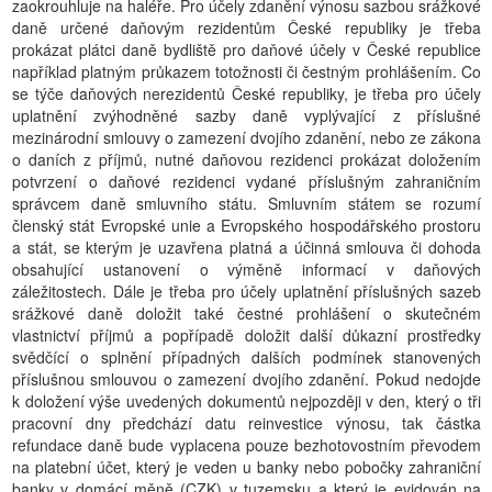
zaokrouhluje na haléře. Pro účely zdanění výnosu sazbou srážkové
daně určené daňovým rezidentům České republiky je třeba
prokázat plátci daně bydliště pro daňové účely v České republice
například platným průkazem totožnosti či čestným prohlášením. Co
se týče daňových nerezidentů České republiky, je třeba pro účely
uplatnění zvýhodněné sazby daně vyplývající z příslušné
mezinárodní smlouvy o zamezení dvojího zdanění, nebo ze zákona
o daních z příjmů, nutné daňovou rezidenci prokázat doložením
potvrzení o daňové rezidenci vydané příslušným zahraničním
správcem daně smluvního státu. Smluvním státem se rozumí
členský stát Evropské unie a Evropského hospodářského prostoru
a stát, se kterým je uzavřena platná a účinná smlouva či dohoda
obsahující ustanovení o výměně informací v daňových
záležitostech. Dále je třeba pro účely uplatnění příslušných sazeb
srážkové daně doložit také čestné prohlášení o skutečném
vlastnictví příjmů a popřípadě doložit další důkazní prostředky
svědčící o splnění případných dalších podmínek stanovených
příslušnou smlouvou o zamezení dvojího zdanění. Pokud nedojde
k doložení výše uvedených dokumentů nejpozději v den, který o tři
pracovní dny předchází datu reinvestice výnosu, tak částka
refundace daně bude vyplacena pouze bezhotovostním převodem
na platební účet, který je veden u banky nebo pobočky zahraniční
banky v domácí měně (CZK) v tuzemsku a který je evidován na