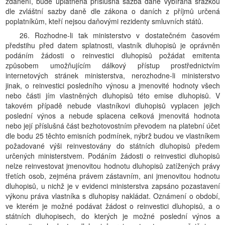
zdanění, bude uplatněna příslušná sazba daně vybíraná srážkou
dle zvláštní sazby daně dle zákona o daních z příjmů určená
poplatníkům, kteří nejsou daňovými rezidenty smluvních států.
26. Rozhodne-li tak ministerstvo v dostatečném časovém
předstihu před datem splatnosti, vlastník dluhopisů je oprávněn
podáním žádosti o reinvestici dluhopisů požádat emitenta
způsobem umožňujícím dálkový přístup prostřednictvím
internetových stránek ministerstva, nerozhodne-li ministerstvo
jinak, o reinvestici posledního výnosu a jmenovité hodnoty všech
nebo části jím vlastněných dluhopisů této emise dluhopisů. V
takovém případě nebude vlastníkovi dluhopisů vyplacen jejich
poslední výnos a nebude splacena celková jmenovitá hodnota
nebo její příslušná část bezhotovostním převodem na platební účet
dle bodu 25 těchto emisních podmínek, nýbrž budou ve vlastníkem
požadované výši reinvestovány do státních dluhopisů předem
určených ministerstvem. Podáním žádosti o reinvestici dluhopisů
nelze reinvestovat jmenovitou hodnotu dluhopisů zatížených právy
třetích osob, zejména právem zástavním, ani jmenovitou hodnotu
dluhopisů, u nichž je v evidenci ministerstva zapsáno pozastavení
výkonu práva vlastníka s dluhopisy nakládat. Oznámení o období,
ve kterém je možné podávat žádost o reinvestici dluhopisů, a o
státních dluhopisech, do kterých je možné poslední výnos a