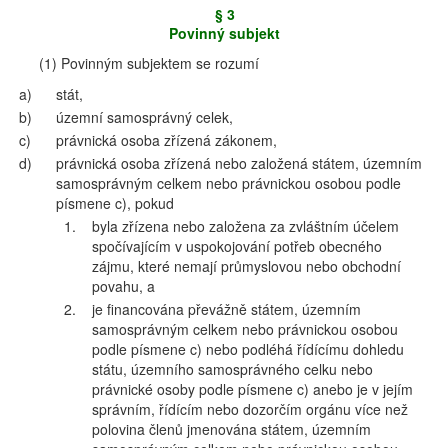
§ 3
Povinný subjekt
(1) Povinným subjektem se rozumí
a)
stát,
b)
územní samosprávný celek,
c)
právnická osoba zřízená zákonem,
d)
právnická osoba zřízená nebo založená státem, územním
samosprávným celkem nebo právnickou osobou podle
písmene c), pokud
1.
byla zřízena nebo založena za zvláštním účelem
spočívajícím v uspokojování potřeb obecného
zájmu, které nemají průmyslovou nebo obchodní
povahu, a
2.
je financována převážně státem, územním
samosprávným celkem nebo právnickou osobou
podle písmene c) nebo podléhá řídícímu dohledu
státu, územního samosprávného celku nebo
právnické osoby podle písmene c) anebo je v jejím
správním, řídícím nebo dozorčím orgánu více než
polovina členů jmenována státem, územním