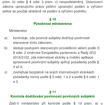
písm. b) nebo § 8 odst. 3 písm. c) neopodstatněný. Ustanovení
zákona upravujícího právo petiční upravující podání a vyřízení
petice se použije obdobně na podání a vyřízení podnětu.
§ 10
Působnost ministerstva
Ministerstvo
a)
kontroluje, zda povinné subjekty dodržují povinnosti
stanovené tímto zákonem,
b)
sleduje postupem stanoveným prováděcím aktem podle čl.
8 odst. 2 směrnice Evropského parlamentu a Rady (EU)
2016/2102, zda internetové stránky a mobilní aplikace
spravované povinnými subjekty splňují požadavky podle §
4 až 6,
c)
zveřejňuje bezplatně na svých internetových stránkách
požadavky normy podle § 5 odst. 1 a 2 a podle § 6 odst. 1
a 3.
§ 11
Kontrola dodržování povinností povinných subjektů
Zjistí-li ministerstvo při kontrole podle § 10 písm. a) u