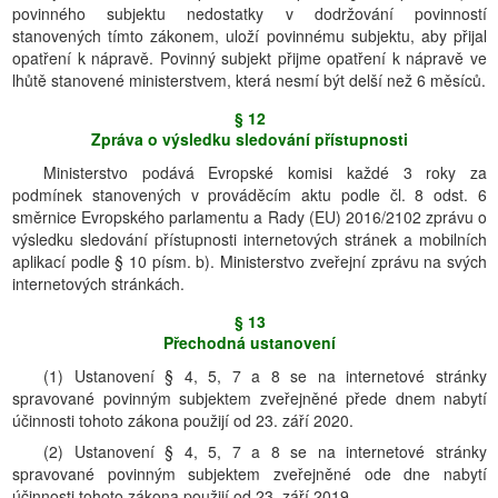
povinného subjektu nedostatky v dodržování povinností
stanovených tímto zákonem, uloží povinnému subjektu, aby přijal
opatření k nápravě. Povinný subjekt přijme opatření k nápravě ve
lhůtě stanovené ministerstvem, která nesmí být delší než 6 měsíců.
§ 12
Zpráva o výsledku sledování přístupnosti
Ministerstvo podává Evropské komisi každé 3 roky za
podmínek stanovených v prováděcím aktu podle čl. 8 odst. 6
směrnice Evropského parlamentu a Rady (EU) 2016/2102 zprávu o
výsledku sledování přístupnosti internetových stránek a mobilních
aplikací podle § 10 písm. b). Ministerstvo zveřejní zprávu na svých
internetových stránkách.
§ 13
Přechodná ustanovení
(1) Ustanovení § 4, 5, 7 a 8 se na internetové stránky
spravované povinným subjektem zveřejněné přede dnem nabytí
účinnosti tohoto zákona použijí od 23. září 2020.
(2) Ustanovení § 4, 5, 7 a 8 se na internetové stránky
spravované povinným subjektem zveřejněné ode dne nabytí
účinnosti tohoto zákona použijí od 23. září 2019.