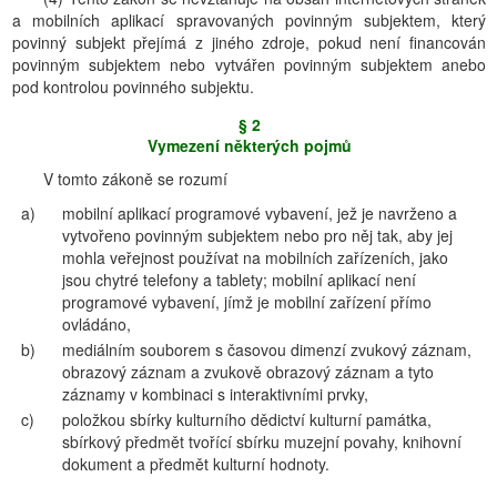
a mobilních aplikací spravovaných povinným subjektem, který
povinný subjekt přejímá z jiného zdroje, pokud není financován
povinným subjektem nebo vytvářen povinným subjektem anebo
pod kontrolou povinného subjektu.
§ 2
Vymezení některých pojmů
V tomto zákoně se rozumí
a)
mobilní aplikací programové vybavení, jež je navrženo a
vytvořeno povinným subjektem nebo pro něj tak, aby jej
mohla veřejnost používat na mobilních zařízeních, jako
jsou chytré telefony a tablety; mobilní aplikací není
programové vybavení, jímž je mobilní zařízení přímo
ovládáno,
b)
mediálním souborem s časovou dimenzí zvukový záznam,
obrazový záznam a zvukově obrazový záznam a tyto
záznamy v kombinaci s interaktivními prvky,
c)
položkou sbírky kulturního dědictví kulturní památka,
sbírkový předmět tvořící sbírku muzejní povahy, knihovní
dokument a předmět kulturní hodnoty.