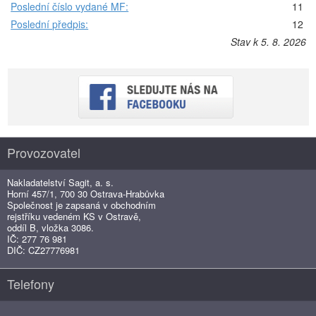
Poslední číslo vydané MF:
11
Poslední předpis:
12
Stav k 5. 8. 2026
Provozovatel
Nakladatelství Sagit, a. s.
Horní 457/1, 700 30 Ostrava-Hrabůvka
Společnost je zapsaná v obchodním
rejstříku vedeném KS v Ostravě,
oddíl B, vložka 3086.
IČ: 277 76 981
DIČ: CZ27776981
Telefony