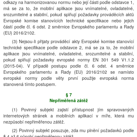
odkazy na harmonizovanou normu nebo její části podle odstavce 1,
má se za to, že mobilní aplikace jsou vnímatelné, ovladatelné,
srozumitelné a stabilní, pokud splňují požadavky prováděcích aktů
Evropské komise stanovících technické specifikace nebo jejich
částí podle čl. 6 odst. 2 směrnice Evropského parlamentu a Rady
(EU) 2016/2102.
(3) Nejsou-li přijaty prováděcí akty Evropské komise stanovící
technické specifikace podle odstavce 2, má se za to, že mobilní
aplikace jsou vnímatelné, ovladatelné, srozumitelné a stabilní,
pokud splňují požadavky evropské normy EN 301 549 V1.1.2
(2015-04). V případě postupu podle čl. 6 odst. 4 směrnice
Evropského parlamentu a Rady (EU) 2016/2102 se namísto
evropské normy podle věty první použije evropská norma
stanovená tímto postupem.
§ 7
Nepřiměřená zátěž
(1) Povinný subjekt zajistí přístupnost jím spravovaných
internetových stránek a mobilních aplikací v míře, která mu
nezpůsobí nepřiměřenou zátěž.
(2) Povinný subjekt posuzuje, zda mu plnění požadavků podle
§ 4 až 6 působí nepřiměřenou zátěž.