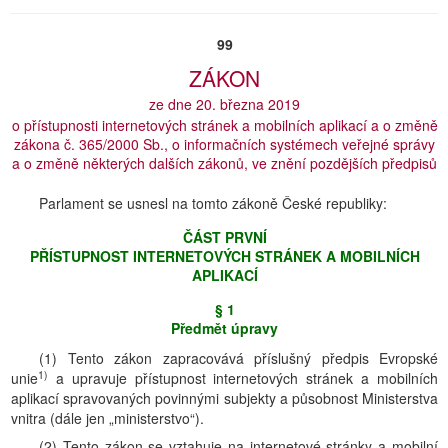
99
ZÁKON
ze dne 20. března 2019
o přístupnosti internetových stránek a mobilních aplikací a o změně
zákona č. 365/2000 Sb., o informačních systémech veřejné správy
a o změně některých dalších zákonů, ve znění pozdějších předpisů
Parlament se usnesl na tomto zákoně České republiky:
ČÁST PRVNÍ
PŘÍSTUPNOST INTERNETOVÝCH STRÁNEK A MOBILNÍCH
APLIKACÍ
§ 1
Předmět úpravy
(1) Tento zákon zapracovává příslušný předpis Evropské
1)
unie
a upravuje přístupnost internetových stránek a mobilních
aplikací spravovaných povinnými subjekty a působnost Ministerstva
vnitra (dále jen „ministerstvo“).
(2) Tento zákon se vztahuje na internetové stránky a mobilní