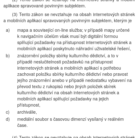
aplikace spravované povinným subjektem.
(3) Tento zákon se nevztahuje na obsah internetových stránek
a mobilních aplikací spravovaných povinným subjektem, kterým je
a)
mapa a související on-line služba; v případě mapy určené
k navigačním účelům však musí být digitální formou
splňující požadavky na přístupnost internetových stránek a
mobilních aplikací poskytnuto náhradní uživatelské řešení,
b)
znázornění položky sbírky kulturního dědictví, a to v
případě neslučitelnosti požadavků na přístupnost
internetových stránek a mobilních aplikací s potřebou
zachovat položku sbírky kulturního dědictví nebo pravost
jejího znázornění anebo v případě nedostatku vybavení na
převod textu z rukopisů nebo jiných položek sbírek
kulturního dědictví na obsah internetových stránek a
mobilních aplikací splňující požadavky na jejich
přístupnost,
c)
archiválie,
d)
mediální soubor s časovou dimenzí vysílaný v reálném
čase.
(4) Tento zákon se nevztahuje na obsah internetových stránek