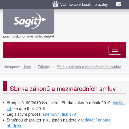
Váš nákupní košík: prázdný
Naviga
Navigace:
Úvod
»
Zákony
»
Sbírka zákonů a mezinárodních smluv
Sbírka zákonů a mezinárodních smluv
Předpis č. 99/2019 Sb., zdroj: Sbírka zákonů ročník 2019,
částka
44
, ze dne 9. 4. 2019
Legislativní proces:
sněmovní tisk 170
Stručnou charakteristiku změn najdete v
redakční anotaci
předpisu