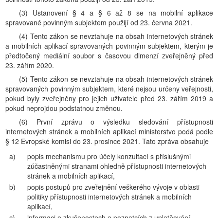
(3) Ustanovení § 4 a § 6 až 8 se na mobilní aplikace
spravované povinným subjektem použijí od 23. června 2021.
(4) Tento zákon se nevztahuje na obsah internetových stránek
a mobilních aplikací spravovaných povinným subjektem, kterým je
předtočený mediální soubor s časovou dimenzí zveřejněný před
23. zářím 2020.
(5) Tento zákon se nevztahuje na obsah internetových stránek
spravovaných povinným subjektem, které nejsou určeny veřejnosti,
pokud byly zveřejněny pro jejich uživatele před 23. zářím 2019 a
pokud neprojdou podstatnou změnou.
(6) První zprávu o výsledku sledování přístupnosti
internetových stránek a mobilních aplikací ministerstvo podá podle
§ 12 Evropské komisi do 23. prosince 2021. Tato zpráva obsahuje
a)
popis mechanismu pro účely konzultací s příslušnými
zúčastněnými stranami ohledně přístupnosti internetových
stránek a mobilních aplikací,
b)
popis postupů pro zveřejnění veškerého vývoje v oblasti
politiky přístupnosti internetových stránek a mobilních
aplikací,
c)
informaci o zkušenostech a poznatcích z uplatňování