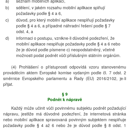
a)
seznam mobilních aplikací,
b)
sdělení, v jakém rozsahu mobilní aplikace splňují
požadavky podle § 4 a 6,
c)
důvod, pro který mobilní aplikace nesplňují požadavky
podle § 4 a 6, a případné náhradní řešení podle § 7
odst. 4, a
d)
informaci o postupu, vznikne-li důvodné podezření, že
mobilní aplikace nesplňuje požadavky podle § 4 a 6 nebo
že je důvod podle písmene c) neopodstatněný, včetně
možnosti podat podnět vůči příslušným státním orgánům.
(4) Prohlášení o přístupnosti odpovídá vzoru stanovenému
prováděcím aktem Evropské komise vydaným podle čl. 7 odst. 2
směrnice Evropského parlamentu a Rady (EU) 2016/2102, je-li
přijat.
§ 9
Podnět k nápravě
Každý může učinit vůči povinnému subjektu podnět požadující
nápravu, jestliže má důvodné podezření, že internetová stránka
nebo mobilní aplikace spravovaná povinným subjektem nesplňuje
požadavky podle § 4 až 6 nebo že je důvod podle § 8 odst. 1