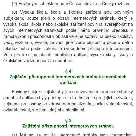
(2) Povinným subjektem není Česká televize a Český rozhlas.
(3) Vysoká škola, škola a školské zařízení jsou povinným
subjektem, pouze jde-li o obsah internetových stránek, který je
vysoká škola, škola nebo školské zařízení povinna zveřejňovat na
svých internetových stránkách podle jiného právního předpisu v
rámci výkonu působnosti v oblasti veřejné správy na úseku školství,
vědy, výzkumu, vývoje, inovací, jiné tvůrčí činnosti a péče o děti a
mládež nebo podle zákona o svobodném přístupu k informacím.
Věta první se na obsah mobilních aplikací vysoké školy, školy a
školského zařízení použije obdobně.
§ 4
Zajištění přístupnosti internetových stránek a mobilních
aplikací
Povinný subjekt zajistí, aby jím spravované internetové stránky
a mobilní aplikace byly přístupné, a to tím, že je pro jejich uživatele,
zejména pro osoby se zdravotním postižením, učiní vnímatelnými,
ovladatelnými, srozumitelnými a stabilními.
§ 5
Zajištění přístupnosti internetových stránek
(1) Má se za to, že internetové stránky jsou vnímatelné,