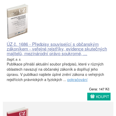
ÚZ č. 1686 - Předpisy související s občanským
zákoníkem - veřejné rejstříky, evidence skutečných
majitelů, mezinárodní právo soukromé, ...
Sagit, a. s.
Publikace přináší aktuální soubor předpisů, které v různých
oblastech navazují na občanský zákoník a doplňují jeho
úpravu. V publikaci najdete úplné znění zákona o veřejných
rejstřících právnických a fyzických ...
pokračování
Cena: 147 Kč
KOUPIT