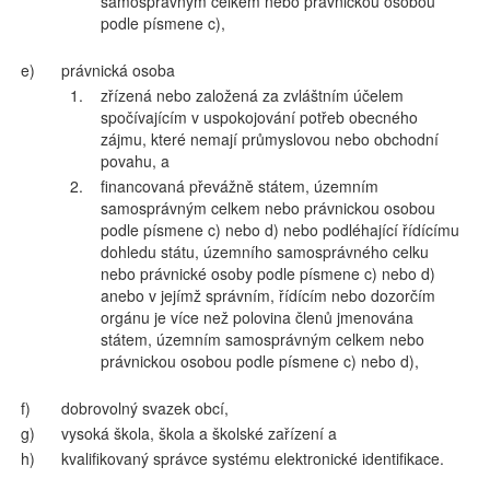
samosprávným celkem nebo právnickou osobou
podle písmene c),
e)
právnická osoba
1.
zřízená nebo založená za zvláštním účelem
spočívajícím v uspokojování potřeb obecného
zájmu, které nemají průmyslovou nebo obchodní
povahu, a
2.
financovaná převážně státem, územním
samosprávným celkem nebo právnickou osobou
podle písmene c) nebo d) nebo podléhající řídícímu
dohledu státu, územního samosprávného celku
nebo právnické osoby podle písmene c) nebo d)
anebo v jejímž správním, řídícím nebo dozorčím
orgánu je více než polovina členů jmenována
státem, územním samosprávným celkem nebo
právnickou osobou podle písmene c) nebo d),
f)
dobrovolný svazek obcí,
g)
vysoká škola, škola a školské zařízení a
h)
kvalifikovaný správce systému elektronické identifikace.