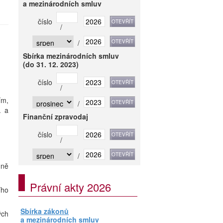
a mezinárodních smluv
číslo
/
/
Sbírka mezinárodních smluv
(do 31. 12. 2023)
číslo
/
ím,
/
. a
Finanční zpravodaj
číslo
/
/
dně
Právní akty 2026
ího
Sbírka zákonů
ých
a mezinárodních smluv