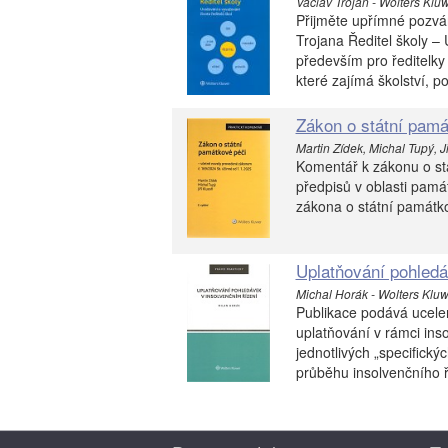
Václav Trojan - Wolters Kluw
Přijměte upřímné pozván
Trojana Ředitel školy – 
především pro ředitelky 
které zajímá školství, po
Zákon o státní pamá
Martin Zídek, Michal Tupý, J
Komentář k zákonu o stá
předpisů v oblasti pam
zákona o státní památko
Uplatňování pohledá
Michal Horák - Wolters Kluw
Publikace podává ucelen
uplatňování v rámci inso
jednotlivých „specifický
průběhu insolvenčního ř