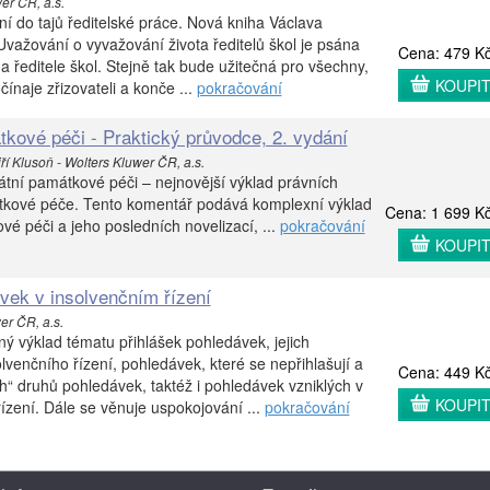
er ČR, a.s.
í do tajů ředitelské práce. Nová kniha Václava
Uvažování o vyvažování života ředitelů škol je psána
Cena: 479 K
a ředitele škol. Stejně tak bude užitečná pro všechny,
KOUPI
čínaje zřizovateli a konče ...
pokračování
tkové péči - Praktický průvodce, 2. vydání
iří Klusoň - Wolters Kluwer ČR, a.s.
tní památkové péči – nejnovější výklad právních
átkové péče. Tento komentář podává komplexní výklad
Cena: 1 699 K
vé péči a jeho posledních novelizací, ...
pokračování
KOUPI
vek v insolvenčním řízení
er ČR, a.s.
ý výklad tématu přihlášek pohledávek, jejich
lvenčního řízení, pohledávek, které se nepřihlašují a
Cena: 449 K
ch“ druhů pohledávek, taktéž i pohledávek vzniklých v
KOUPI
ízení. Dále se věnuje uspokojování ...
pokračování