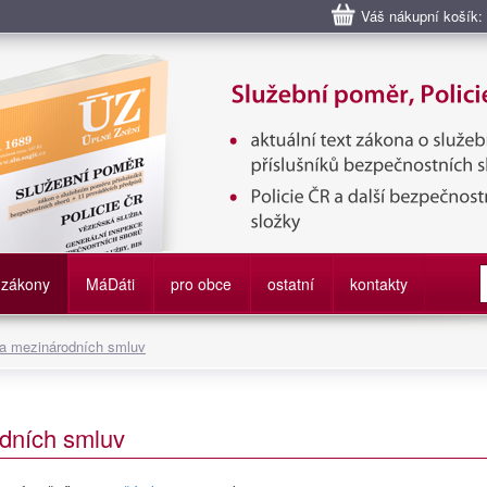
Váš nákupní košík:
bní poměr příslušníků bezpečnostních sborů, Policie ČR, Vězeňská sl
služby
zákony
M
á
D
áti
pro obce
ostatní
kontakty
 a mezinárodních smluv
dních smluv