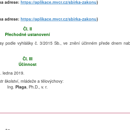
na adrese:
https://aplikace.mvcr.cz/sbirka-zakonu
)
na adrese:
https://aplikace.mvcr.cz/sbirka-zakonu
)
Čl. II
Přechodné ustanovení
pisy podle vyhlášky č. 3/2015 Sb., ve znění účinném přede dnem nab
Čl. III
Účinnost
. ledna 2019.
str školství, mládeže a tělovýchovy:
Ing.
Plaga
, Ph.D., v. r.