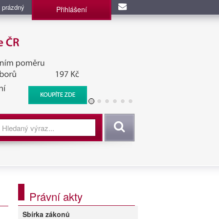
 prázdný
Přihlášení
užba, BIS, Zpravodajské
Vyhledat
Právní akty
Sbírka zákonů