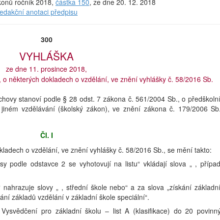
ákonů ročník 2018,
částka 150
, ze dne 20. 12. 2018
redakční anotaci předpisu
300
VYHLÁŠKA
ze dne 11. prosince 2018,
, o některých dokladech o vzdělání, ve znění vyhlášky č. 58/2016 Sb.
ýchovy stanoví podle § 28 odst. 7 zákona č. 561/2004 Sb., o předškoln
jiném vzdělávání (školský zákon), ve znění zákona č. 179/2006 Sb
Čl. I
kladech o vzdělání, ve znění vyhlášky č. 58/2016 Sb., se mění takto:
sy podle odstavce 2 se vyhotovují na listu“ vkládají slova „ , přípa
“ nahrazuje slovy „ , střední škole nebo“ a za slova „získání základn
kání základů vzdělání v základní škole speciální“.
3 Vysvědčení pro základní školu – list A (klasifikace) do 20 povinn