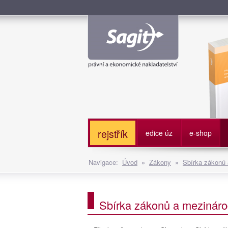
Služe
rejstřík
edice úz
e-shop
Navigace:
Úvod
»
Zákony
»
Sbírka zákonů
Sbírka zákonů a mezináro