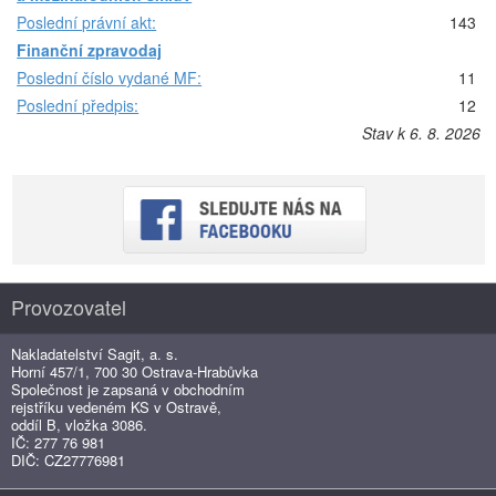
Poslední právní akt:
143
Finanční zpravodaj
Poslední číslo vydané MF:
11
Poslední předpis:
12
Stav k 6. 8. 2026
Provozovatel
Nakladatelství Sagit, a. s.
Horní 457/1, 700 30 Ostrava-Hrabůvka
Společnost je zapsaná v obchodním
rejstříku vedeném KS v Ostravě,
oddíl B, vložka 3086.
IČ: 277 76 981
DIČ: CZ27776981