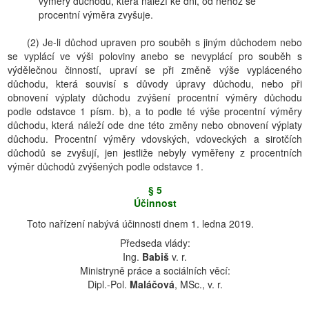
výměry důchodu, která náleží ke dni, od něhož se
procentní výměra zvyšuje.
(2) Je-li důchod upraven pro souběh s jiným důchodem nebo
se vyplácí ve výši poloviny anebo se nevyplácí pro souběh s
výdělečnou činností, upraví se při změně výše vypláceného
důchodu, která souvisí s důvody úpravy důchodu, nebo při
obnovení výplaty důchodu zvýšení procentní výměry důchodu
podle odstavce 1 písm. b), a to podle té výše procentní výměry
důchodu, která náleží ode dne této změny nebo obnovení výplaty
důchodu. Procentní výměry vdovských, vdoveckých a sirotčích
důchodů se zvyšují, jen jestliže nebyly vyměřeny z procentních
výměr důchodů zvýšených podle odstavce 1.
§ 5
Účinnost
Toto nařízení nabývá účinnosti dnem 1. ledna 2019.
Předseda vlády:
Ing.
Babiš
v. r.
Ministryně práce a sociálních věcí:
Dipl.-Pol.
Maláčová
, MSc., v. r.