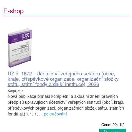
E-shop
ÚZ č. 1672 - Účetnictví veřejného sektoru (obce,
kraje, příspěvkové organizace, organizační složky
státu, státní fondy a další instituce), 2026
Sagit, a. s.
Nová publikace přináší kompletní a aktuální znění právních
předpisů upravujících účetnictví veřejných institucí (obcí, krajů,
příspěvkových organizací, organizačních složek státu, státních
fondů aj.) k 1. 1. ...
pokračování
Cena: 221 Kč