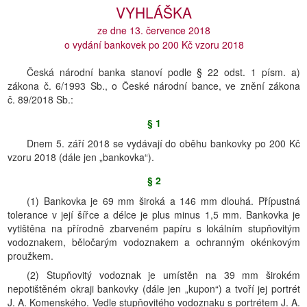
VYHLÁŠKA
ze dne 13. července 2018
o vydání bankovek po 200 Kč vzoru 2018
Česká národní banka stanoví podle § 22 odst. 1 písm. a)
zákona č. 6/1993 Sb., o České národní bance, ve znění zákona
č. 89/2018 Sb.:
§ 1
Dnem 5. září 2018 se vydávají do oběhu bankovky po 200 Kč
vzoru 2018 (dále jen „bankovka“).
§ 2
(1) Bankovka je 69 mm široká a 146 mm dlouhá. Přípustná
tolerance v její šířce a délce je plus minus 1,5 mm. Bankovka je
vytištěna na přírodně zbarveném papíru s lokálním stupňovitým
vodoznakem, běločarým vodoznakem a ochranným okénkovým
proužkem.
(2) Stupňovitý vodoznak je umístěn na 39 mm širokém
nepotištěném okraji bankovky (dále jen „kupon“) a tvoří jej portrét
J. A. Komenského. Vedle stupňovitého vodoznaku s portrétem J. A.