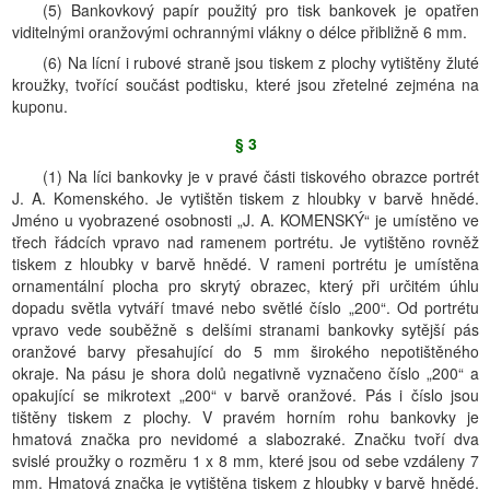
(5) Bankovkový papír použitý pro tisk bankovek je opatřen
viditelnými oranžovými ochrannými vlákny o délce přibližně 6 mm.
(6) Na lícní i rubové straně jsou tiskem z plochy vytištěny žluté
kroužky, tvořící součást podtisku, které jsou zřetelné zejména na
kuponu.
§ 3
(1) Na líci bankovky je v pravé části tiskového obrazce portrét
J. A. Komenského. Je vytištěn tiskem z hloubky v barvě hnědé.
Jméno u vyobrazené osobnosti „J. A. KOMENSKÝ“ je umístěno ve
třech řádcích vpravo nad ramenem portrétu. Je vytištěno rovněž
tiskem z hloubky v barvě hnědé. V rameni portrétu je umístěna
ornamentální plocha pro skrytý obrazec, který při určitém úhlu
dopadu světla vytváří tmavé nebo světlé číslo „200“. Od portrétu
vpravo vede souběžně s delšími stranami bankovky sytější pás
oranžové barvy přesahující do 5 mm širokého nepotištěného
okraje. Na pásu je shora dolů negativně vyznačeno číslo „200“ a
opakující se mikrotext „200“ v barvě oranžové. Pás i číslo jsou
tištěny tiskem z plochy. V pravém horním rohu bankovky je
hmatová značka pro nevidomé a slabozraké. Značku tvoří dva
svislé proužky o rozměru 1 x 8 mm, které jsou od sebe vzdáleny 7
mm. Hmatová značka je vytištěna tiskem z hloubky v barvě hnědé.