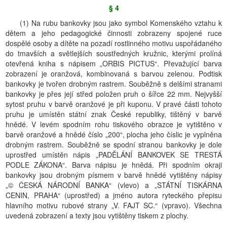
§ 4
(1) Na rubu bankovky jsou jako symbol Komenského vztahu k
dětem a jeho pedagogické činnosti zobrazeny spojené ruce
dospělé osoby a dítěte na pozadí rostlinného motivu uspořádaného
do tmavších a světlejších soustředných kružnic, kterými prolíná
otevřená kniha s nápisem „ORBIS PICTUS“. Převažující barva
zobrazení je oranžová, kombinovaná s barvou zelenou. Podtisk
bankovky je tvořen drobným rastrem. Souběžně s delšími stranami
bankovky je přes její střed položen pruh o šířce 22 mm. Nejvyšší
sytost pruhu v barvě oranžové je při kuponu. V pravé části tohoto
pruhu je umístěn státní znak České republiky, tištěný v barvě
hnědé. V levém spodním rohu tiskového obrazce je vytištěno v
barvě oranžové a hnědé číslo „200“, plocha jeho číslic je vyplněna
drobným rastrem. Souběžně se spodní stranou bankovky je dole
uprostřed umístěn nápis „PADĚLÁNÍ BANKOVEK SE TRESTÁ
PODLE ZÁKONA“. Barva nápisu je hnědá. Při spodním okraji
bankovky jsou drobným písmem v barvě hnědé vytištěny nápisy
„© ČESKÁ NÁRODNÍ BANKA“ (vlevo) a „STÁTNÍ TISKÁRNA
CENIN, PRAHA“ (uprostřed) a jméno autora ryteckého přepisu
hlavního motivu rubové strany „V. FAJT SC.“ (vpravo). Všechna
uvedená zobrazení a texty jsou vytištěny tiskem z plochy.