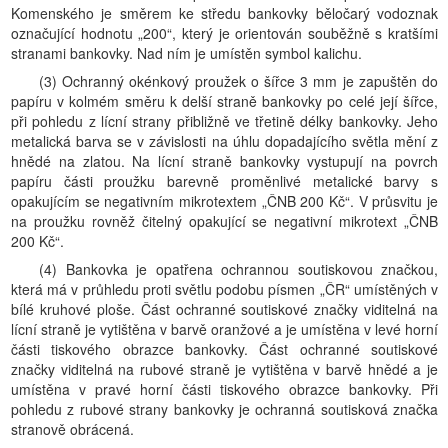
Komenského je směrem ke středu bankovky běločarý vodoznak
označující hodnotu „200“, který je orientován souběžně s kratšími
stranami bankovky. Nad ním je umístěn symbol kalichu.
(3) Ochranný okénkový proužek o šířce 3 mm je zapuštěn do
papíru v kolmém směru k delší straně bankovky po celé její šířce,
při pohledu z lícní strany přibližně ve třetině délky bankovky. Jeho
metalická barva se v závislosti na úhlu dopadajícího světla mění z
hnědé na zlatou. Na lícní straně bankovky vystupují na povrch
papíru části proužku barevně proměnlivé metalické barvy s
opakujícím se negativním mikrotextem „ČNB 200 Kč“. V průsvitu je
na proužku rovněž čitelný opakující se negativní mikrotext „ČNB
200 Kč“.
(4) Bankovka je opatřena ochrannou soutiskovou značkou,
která má v průhledu proti světlu podobu písmen „ČR“ umístěných v
bílé kruhové ploše. Část ochranné soutiskové značky viditelná na
lícní straně je vytištěna v barvě oranžové a je umístěna v levé horní
části tiskového obrazce bankovky. Část ochranné soutiskové
značky viditelná na rubové straně je vytištěna v barvě hnědé a je
umístěna v pravé horní části tiskového obrazce bankovky. Při
pohledu z rubové strany bankovky je ochranná soutisková značka
stranově obrácená.