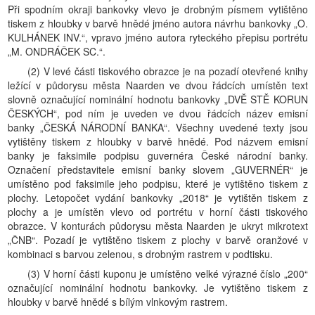
Při spodním okraji bankovky vlevo je drobným písmem vytištěno
tiskem z hloubky v barvě hnědé jméno autora návrhu bankovky „O.
KULHÁNEK INV.“, vpravo jméno autora ryteckého přepisu portrétu
„M. ONDRÁČEK SC.“.
(2) V levé části tiskového obrazce je na pozadí otevřené knihy
ležící v půdorysu města Naarden ve dvou řádcích umístěn text
slovně označující nominální hodnotu bankovky „DVĚ STĚ KORUN
ČESKÝCH“, pod ním je uveden ve dvou řádcích název emisní
banky „ČESKÁ NÁRODNÍ BANKA“. Všechny uvedené texty jsou
vytištěny tiskem z hloubky v barvě hnědé. Pod názvem emisní
banky je faksimile podpisu guvernéra České národní banky.
Označení představitele emisní banky slovem „GUVERNÉR“ je
umístěno pod faksimile jeho podpisu, které je vytištěno tiskem z
plochy. Letopočet vydání bankovky „2018“ je vytištěn tiskem z
plochy a je umístěn vlevo od portrétu v horní části tiskového
obrazce. V konturách půdorysu města Naarden je ukryt mikrotext
„ČNB“. Pozadí je vytištěno tiskem z plochy v barvě oranžové v
kombinaci s barvou zelenou, s drobným rastrem v podtisku.
(3) V horní části kuponu je umístěno velké výrazné číslo „200“
označující nominální hodnotu bankovky. Je vytištěno tiskem z
hloubky v barvě hnědé s bílým vlnkovým rastrem.