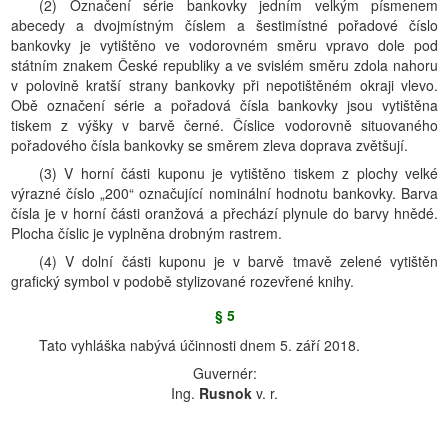
(2) Označení série bankovky jedním velkým písmenem
abecedy a dvojmístným číslem a šestimístné pořadové číslo
bankovky je vytištěno ve vodorovném směru vpravo dole pod
státním znakem České republiky a ve svislém směru zdola nahoru
v polovině kratší strany bankovky při nepotištěném okraji vlevo.
Obě označení série a pořadová čísla bankovky jsou vytištěna
tiskem z výšky v barvě černé. Číslice vodorovně situovaného
pořadového čísla bankovky se směrem zleva doprava zvětšují.
(3) V horní části kuponu je vytištěno tiskem z plochy velké
výrazné číslo „200“ označující nominální hodnotu bankovky. Barva
čísla je v horní části oranžová a přechází plynule do barvy hnědé.
Plocha číslic je vyplněna drobným rastrem.
(4) V dolní části kuponu je v barvě tmavě zelené vytištěn
grafický symbol v podobě stylizované rozevřené knihy.
§ 5
Tato vyhláška nabývá účinnosti dnem 5. září 2018.
Guvernér:
Ing.
Rusnok
v. r.