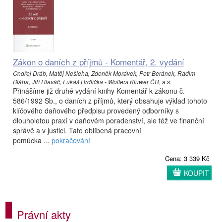
Zákon o daních z příjmů - Komentář, 2. vydání
Ondřej Dráb, Matěj Nešleha, Zdeněk Morávek, Petr Beránek, Radim
Bláha, Jiří Hlaváč, Lukáš Hrdlička - Wolters Kluwer ČR, a.s.
Přinášíme již druhé vydání knihy Komentář k zákonu č.
586/1992 Sb., o daních z příjmů, který obsahuje výklad tohoto
klíčového daňového předpisu provedený odborníky s
dlouholetou praxí v daňovém poradenství, ale též ve finanční
správě a v justici. Tato oblíbená pracovní
pomůcka ...
pokračování
Cena: 3 339 Kč
KOUPIT
Právní akty