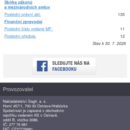
Sbírka zákonů
a mezinárodních smluv
Poslední právní akt:
135
Finanční zpravodaj
Poslední číslo vydané MF:
11
Poslední předpis:
12
Stav k 30. 7. 2026
Provozovatel
Nakladatelství Sagit, a. s.
Horní 457/1, 700 30 Ostrava-Hrabůvka
Společnost je zapsaná v obchodním
rejstříku vedeném KS v Ostravě,
oddíl B, vložka 3086.
IČ: 277 76 981
DIČ: CZ27776981