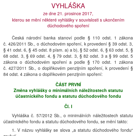
VYHLÁŠKA
ze dne 21. prosince 2017,
kterou se mění některé vyhlášky v souvislosti s ukončením
důchodového spoření
Česká národní banka stanoví podle § 110 odst. 1 zákona
č. 426/2011 Sb., o důchodovém spoření, k provedení § 39 odst. 3,
§ 41 odst. 6, § 45 odst. 8 písm. a) a b), § 52 odst. 6, § 63 odst. 5, §
68 odst. 3, § 69 odst. 4, § 79 odst. 3, § 82 odst. 3 a § 99 odst. 5
zákona o důchodovém spoření a podle § 170 odst. 1 zákona
č. 427/2011 Sb., o doplňkovém penzijním spoření, k provedení §
84 odst. 4 zákona o doplňkovém penzijním spoření:
ČÁST PRVNÍ
Změna vyhlášky o minimálních náležitostech statutu
účastnického fondu a statutu důchodového fondu
Čl. I
Vyhláška č. 57/2012 Sb., o minimálních náležitostech statutu
účastnického fondu a statutu důchodového fondu, se mění takto:
1. V názvu vyhlášky se slova „a statutu důchodového fondu“