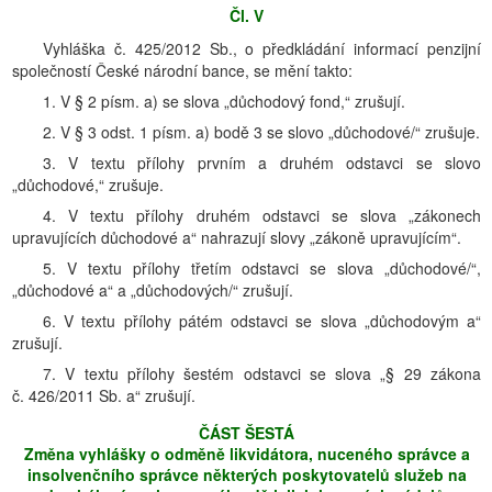
Čl. V
Vyhláška č. 425/2012 Sb., o předkládání informací penzijní
společností České národní bance, se mění takto:
1. V § 2 písm. a) se slova „důchodový fond,“ zrušují.
2. V § 3 odst. 1 písm. a) bodě 3 se slovo „důchodové/“ zrušuje.
3. V textu přílohy prvním a druhém odstavci se slovo
„důchodové,“ zrušuje.
4. V textu přílohy druhém odstavci se slova „zákonech
upravujících důchodové a“ nahrazují slovy „zákoně upravujícím“.
5. V textu přílohy třetím odstavci se slova „důchodové/“,
„důchodové a“ a „důchodových/“ zrušují.
6. V textu přílohy pátém odstavci se slova „důchodovým a“
zrušují.
7. V textu přílohy šestém odstavci se slova „§ 29 zákona
č. 426/2011 Sb. a“ zrušují.
ČÁST ŠESTÁ
Změna vyhlášky o odměně likvidátora, nuceného správce a
insolvenčního správce některých poskytovatelů služeb na