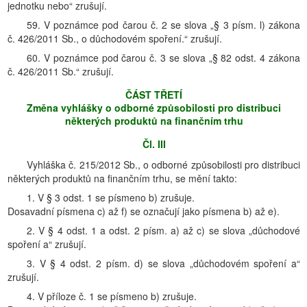
jednotku nebo“ zrušují.
59. V poznámce pod čarou č. 2 se slova „§ 3 písm. l) zákona
č. 426/2011 Sb., o důchodovém spoření.“ zrušují.
60. V poznámce pod čarou č. 3 se slova „§ 82 odst. 4 zákona
č. 426/2011 Sb.“ zrušují.
ČÁST TŘETÍ
Změna vyhlášky o odborné způsobilosti pro distribuci
některých produktů na finančním trhu
Čl. III
Vyhláška č. 215/2012 Sb., o odborné způsobilosti pro distribuci
některých produktů na finančním trhu, se mění takto:
1. V § 3 odst. 1 se písmeno b) zrušuje.
Dosavadní písmena c) až f) se označují jako písmena b) až e).
2. V § 4 odst. 1 a odst. 2 písm. a) až c) se slova „důchodové
spoření a“ zrušují.
3. V § 4 odst. 2 písm. d) se slova „důchodovém spoření a“
zrušují.
4. V příloze č. 1 se písmeno b) zrušuje.