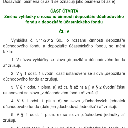
Dosavadní písmena c) až f) se označují jako písmena b) až e).
ČÁST ČTVRTÁ
Změna vyhlášky o rozsahu činností depozitáře důchodového
fondu a depozitáře účastnického fondu
Čl. IV
Vyhláška č. 341/2012 Sb., o rozsahu činností depozitáře
důchodového fondu a depozitáře účastnického fondu, se mění
takto:
1. V názvu vyhlášky se slova „depozitáře důchodového fondu
a“ zrušují.
2. V § 1 odst. 1 úvodní části ustanovení se slova „depozitáře
důchodového fondu a“ zrušují.
3. V § 1 odst. 1 písm. a) až c), f) až h) a j) a § 2 úvodní části
ustanovení se slova „v důchodovém fondu a“ zrušují.
4. V § 1 odst. 1 písm. d) se slova „důchodových jednotek
důchodového fondu (dále jen „důchodová jednotka“) a“ zrušují.
5. V § 1 odst. 1 písm. e) se slova „důchodové jednotky a“
zrušují.