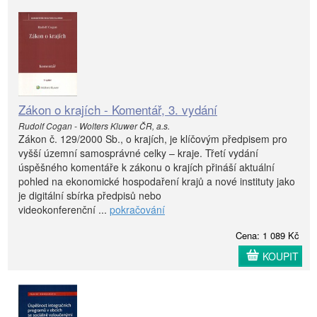
Zákon o krajích - Komentář, 3. vydání
Rudolf Cogan - Wolters Kluwer ČR, a.s.
Zákon č. 129/2000 Sb., o krajích, je klíčovým předpisem pro
vyšší územní samosprávné celky – kraje. Třetí vydání
úspěšného komentáře k zákonu o krajích přináší aktuální
pohled na ekonomické hospodaření krajů a nové instituty jako
je digitální sbírka předpisů nebo
videokonferenční ...
pokračování
Cena: 1 089 Kč
KOUPIT