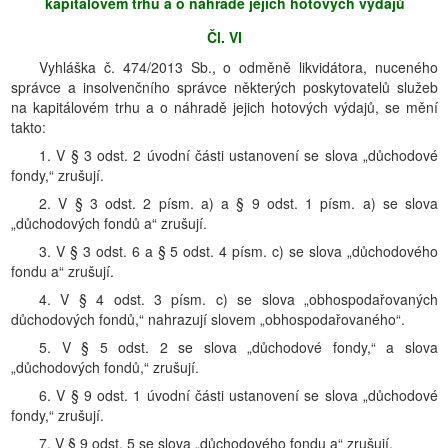
kapitálovém trhu a o náhradě jejich hotových výdajů
Čl. VI
Vyhláška č. 474/2013 Sb., o odměně likvidátora, nuceného
správce a insolvenčního správce některých poskytovatelů služeb
na kapitálovém trhu a o náhradě jejich hotových výdajů, se mění
takto:
1. V § 3 odst. 2 úvodní části ustanovení se slova „důchodové
fondy,“ zrušují.
2. V § 3 odst. 2 písm. a) a § 9 odst. 1 písm. a) se slova
„důchodových fondů a“ zrušují.
3. V § 3 odst. 6 a § 5 odst. 4 písm. c) se slova „důchodového
fondu a“ zrušují.
4. V § 4 odst. 3 písm. c) se slova „obhospodařovaných
důchodových fondů,“ nahrazují slovem „obhospodařovaného“.
5. V § 5 odst. 2 se slova „důchodové fondy,“ a slova
„důchodových fondů,“ zrušují.
6. V § 9 odst. 1 úvodní části ustanovení se slova „důchodové
fondy,“ zrušují.
7. V § 9 odst. 5 se slova „důchodového fondu a“ zrušují.