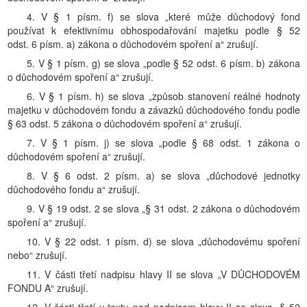
4. V § 1 písm. f) se slova „které může důchodový fond
používat k efektivnímu obhospodařování majetku podle § 52
odst. 6 písm. a) zákona o důchodovém spoření a“ zrušují.
5. V § 1 písm. g) se slova „podle § 52 odst. 6 písm. b) zákona
o důchodovém spoření a“ zrušují.
6. V § 1 písm. h) se slova „způsob stanovení reálné hodnoty
majetku v důchodovém fondu a závazků důchodového fondu podle
§ 63 odst. 5 zákona o důchodovém spoření a“ zrušují.
7. V § 1 písm. j) se slova „podle § 68 odst. 1 zákona o
důchodovém spoření a“ zrušují.
8. V § 6 odst. 2 písm. a) se slova „důchodové jednotky
důchodového fondu a“ zrušují.
9. V § 19 odst. 2 se slova „§ 31 odst. 2 zákona o důchodovém
spoření a“ zrušují.
10. V § 22 odst. 1 písm. d) se slova „důchodovému spoření
nebo“ zrušují.
11. V části třetí nadpisu hlavy II se slova „V DŮCHODOVÉM
FONDU A“ zrušují.