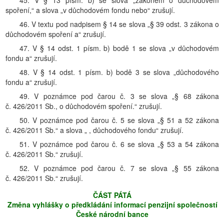
45. V § 13 písm. b) se slova „zákonem o důchodovém
spoření,“ a slova „v důchodovém fondu nebo“ zrušují.
46. V textu pod nadpisem § 14 se slova „§ 39 odst. 3 zákona o
důchodovém spoření a“ zrušují.
47. V § 14 odst. 1 písm. b) bodě 1 se slova „v důchodovém
fondu a“ zrušují.
48. V § 14 odst. 1 písm. b) bodě 3 se slova „důchodového
fondu a“ zrušují.
49. V poznámce pod čarou č. 3 se slova „§ 68 zákona
č. 426/2011 Sb., o důchodovém spoření.“ zrušují.
50. V poznámce pod čarou č. 5 se slova „§ 51 a 52 zákona
č. 426/2011 Sb.“ a slova „ , důchodového fondu“ zrušují.
51. V poznámce pod čarou č. 6 se slova „§ 53 a 54 zákona
č. 426/2011 Sb.“ zrušují.
52. V poznámce pod čarou č. 7 se slova „§ 55 zákona
č. 426/2011 Sb.“ zrušují.
ČÁST PÁTÁ
Změna vyhlášky o předkládání informací penzijní společností
České národní bance