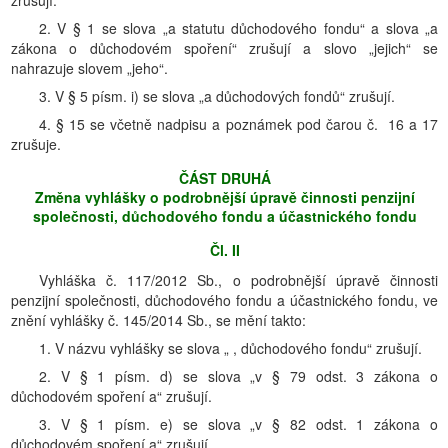
zrušují.
2. V § 1 se slova „a statutu důchodového fondu“ a slova „a
zákona o důchodovém spoření“ zrušují a slovo „jejich“ se
nahrazuje slovem „jeho“.
3. V § 5 písm. i) se slova „a důchodových fondů“ zrušují.
4. § 15 se včetně nadpisu a poznámek pod čarou č. 16 a 17
zrušuje.
ČÁST DRUHÁ
Změna vyhlášky o podrobnější úpravě činnosti penzijní
společnosti, důchodového fondu a účastnického fondu
Čl. II
Vyhláška č. 117/2012 Sb., o podrobnější úpravě činnosti
penzijní společnosti, důchodového fondu a účastnického fondu, ve
znění vyhlášky č. 145/2014 Sb., se mění takto:
1. V názvu vyhlášky se slova „ , důchodového fondu“ zrušují.
2. V § 1 písm. d) se slova „v § 79 odst. 3 zákona o
důchodovém spoření a“ zrušují.
3. V § 1 písm. e) se slova „v § 82 odst. 1 zákona o
důchodovém spoření a“ zrušují.