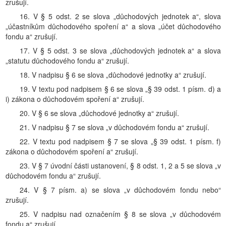
zrušují.
16. V § 5 odst. 2 se slova „důchodových jednotek a“, slova
„účastníkům důchodového spoření a“ a slova „účet důchodového
fondu a“ zrušují.
17. V § 5 odst. 3 se slova „důchodových jednotek a“ a slova
„statutu důchodového fondu a“ zrušují.
18. V nadpisu § 6 se slova „důchodové jednotky a“ zrušují.
19. V textu pod nadpisem § 6 se slova „§ 39 odst. 1 písm. d) a
i) zákona o důchodovém spoření a“ zrušují.
20. V § 6 se slova „důchodové jednotky a“ zrušují.
21. V nadpisu § 7 se slova „v důchodovém fondu a“ zrušují.
22. V textu pod nadpisem § 7 se slova „§ 39 odst. 1 písm. f)
zákona o důchodovém spoření a“ zrušují.
23. V § 7 úvodní části ustanovení, § 8 odst. 1, 2 a 5 se slova „v
důchodovém fondu a“ zrušují.
24. V § 7 písm. a) se slova „v důchodovém fondu nebo“
zrušují.
25. V nadpisu nad označením § 8 se slova „v důchodovém
fondu a“ zrušují.