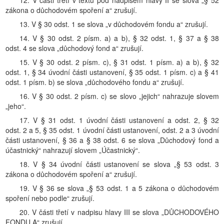
12. V části třetí v textu pod nadpisem hlavy II se slova „§ 52
zákona o důchodovém spoření a“ zrušují.
13. V § 30 odst. 1 se slova „v důchodovém fondu a“ zrušují.
14. V § 30 odst. 2 písm. a) a b), § 32 odst. 1, § 37 a § 38
odst. 4 se slova „důchodový fond a“ zrušují.
15. V § 30 odst. 2 písm. c), § 31 odst. 1 písm. a) a b), § 32
odst. 1, § 34 úvodní části ustanovení, § 35 odst. 1 písm. c) a § 41
odst. 1 písm. b) se slova „důchodového fondu a“ zrušují.
16. V § 30 odst. 2 písm. c) se slovo „jejich“ nahrazuje slovem
„jeho“.
17. V § 31 odst. 1 úvodní části ustanovení a odst. 2, § 32
odst. 2 a 5, § 35 odst. 1 úvodní části ustanovení, odst. 2 a 3 úvodní
části ustanovení, § 36 a § 38 odst. 6 se slova „Důchodový fond a
účastnický“ nahrazují slovem „Účastnický“.
18. V § 34 úvodní části ustanovení se slova „§ 53 odst. 3
zákona o důchodovém spoření a“ zrušují.
19. V § 36 se slova „§ 53 odst. 1 a 5 zákona o důchodovém
spoření nebo podle“ zrušují.
20. V části třetí v nadpisu hlavy III se slova „DŮCHODOVÉHO
FONDU A“ zrušují.