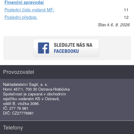
Finanční zpravodaj
Poslední číslo vydané MF:
11
Poslední předpis:
12
Stav k 6. 8. 2026
Provozovatel
Nakladatelství Sagit, a. s.
Horní 457/1, 700 30 Ostrava-Hrabůvka
Společnost je zapsaná v obchodním
rejstříku vedeném KS v Ostravě,
oddíl B, vložka 3086.
IČ: 277 76 981
DIČ: CZ27776981
Telefony