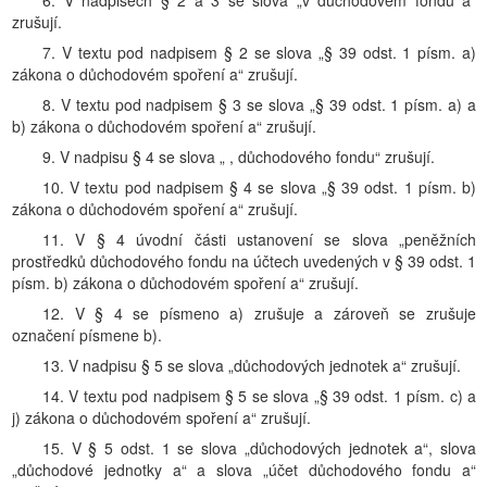
6. V nadpisech § 2 a 3 se slova „v důchodovém fondu a“
zrušují.
7. V textu pod nadpisem § 2 se slova „§ 39 odst. 1 písm. a)
zákona o důchodovém spoření a“ zrušují.
8. V textu pod nadpisem § 3 se slova „§ 39 odst. 1 písm. a) a
b) zákona o důchodovém spoření a“ zrušují.
9. V nadpisu § 4 se slova „ , důchodového fondu“ zrušují.
10. V textu pod nadpisem § 4 se slova „§ 39 odst. 1 písm. b)
zákona o důchodovém spoření a“ zrušují.
11. V § 4 úvodní části ustanovení se slova „peněžních
prostředků důchodového fondu na účtech uvedených v § 39 odst. 1
písm. b) zákona o důchodovém spoření a“ zrušují.
12. V § 4 se písmeno a) zrušuje a zároveň se zrušuje
označení písmene b).
13. V nadpisu § 5 se slova „důchodových jednotek a“ zrušují.
14. V textu pod nadpisem § 5 se slova „§ 39 odst. 1 písm. c) a
j) zákona o důchodovém spoření a“ zrušují.
15. V § 5 odst. 1 se slova „důchodových jednotek a“, slova
„důchodové jednotky a“ a slova „účet důchodového fondu a“