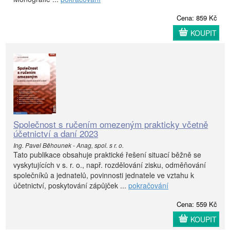
Cena: 859 Kč
KOUPIT
Společnost s ručením omezeným prakticky včetně
účetnictví a daní 2023
Ing. Pavel Běhounek - Anag, spol. s r. o.
Tato publikace obsahuje praktické řešení situací běžně se
vyskytujících v s. r. o., např. rozdělování zisku, odměňování
společníků a jednatelů, povinnosti jednatele ve vztahu k
účetnictví, poskytování zápůjček ...
pokračování
Cena: 559 Kč
KOUPIT