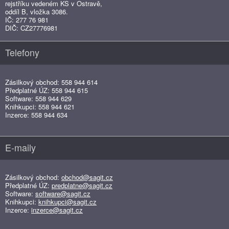
rejstříku vedeném KS v Ostravě,
oddíl B, vložka 3086.
IČ: 277 76 981
DIČ: CZ27776981
Telefony
Zásilkový obchod: 558 944 614
Předplatné ÚZ: 558 944 615
Software: 558 944 629
Knihkupci: 558 944 621
Inzerce: 558 944 634
E-maily
Zásilkový obchod:
obchod@sagit.cz
Předplatné ÚZ:
predplatne@sagit.cz
Software:
software@sagit.cz
Knihkupci:
knihkupci@sagit.cz
Inzerce:
inzerce@sagit.cz