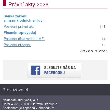
Právní akty 2026
Sbírka zákonů
a mezinárodních smluv
Poslední právní akt:
143
Finanční zpravodaj
Poslední číslo vydané MF:
11
Poslední předpis:
12
Stav k 6. 8. 2026
Provozovatel
Nakladatelství Sagit, a. s.
Horní 457/1, 700 30 Ostrava-Hrabůvka
Společnost je zapsaná v obchodním