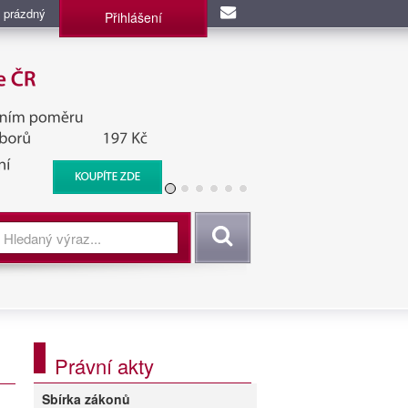
 prázdný
Přihlášení
užba, BIS, Zpravodajské
Vyhledat
Právní akty
Sbírka zákonů