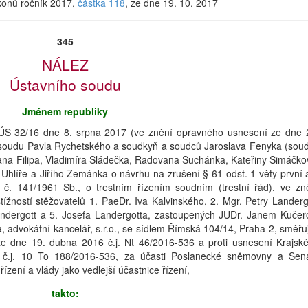
ákonů ročník 2017,
částka 118
, ze dne 19. 10. 2017
345
NÁLEZ
Ústavního soudu
Jménem republiky
. ÚS 32/16 dne 8. srpna 2017 (ve znění opravného usnesení ze dne 
 soudu Pavla Rychetského a soudkyň a soudců Jaroslava Fenyka (sou
Jana Filipa, Vladimíra Sládečka, Radovana Suchánka, Kateřiny Šimáčko
Uhlíře a Jiřího Zemánka o návrhu na zrušení § 61 odst. 1 věty první 
 č. 141/1961 Sb., o trestním řízením soudním (trestní řád), ve zn
ížností stěžovatelů 1. PaeDr. Iva Kalvinského, 2. Mgr. Petry Landerg
Landergott a 5. Josefa Landergotta, zastoupených JUDr. Janem Kučer
advokátní kancelář, s.r.o., se sídlem Římská 104/14, Praha 2, směřuj
ze dne 19. dubna 2016 č.j. Nt 46/2016-536 a proti usnesení Krajsk
č.j. 10 To 188/2016-536, za účasti Poslanecké sněmovny a Sen
zení a vlády jako vedlejší účastnice řízení,
takto: