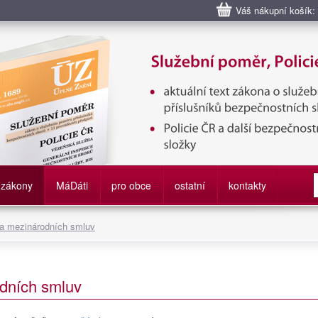
Váš nákupní košík:
bní poměr příslušníků bezpečnostních sborů, Policie ČR, Vězeňská sl
služby
zákony
M
á
D
áti
pro obce
ostatní
kontakty
 a mezinárodních smluv
dních smluv