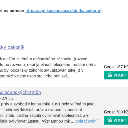
é na adrese:
https://aplikace.mvcr.cz/sbirka-zakonu
)
ský zákoník
 k dalším změnám občanského zákoníku (rozvod
e po rozvodu, nepřijatelnost tělesného trestání dětí a
Cena: 187 K
o byl občanský zákoník aktualizován také již v
KOUPI
nerské vztahy osob stejného pohlaví,
společenských změn
 ČR, a.s.
ích práv a svobod v lednu roku 1991 bylo vnímáno jako
ti ochrany lidských práv a svobod i v posílení
Cena: 769 K
či státu. Listina začala ovlivňovat společnost, ale
KOUPI
ala ovlivňovat Listinu. Významnou roli ...
pokračování