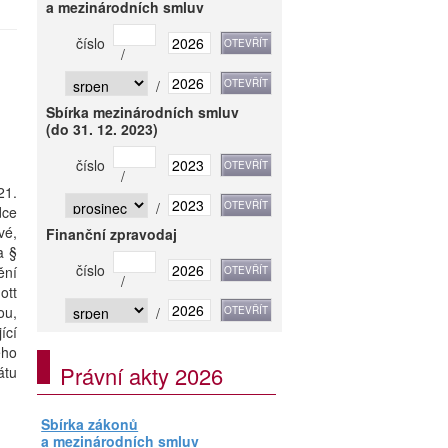
a mezinárodních smluv
číslo
/
/
Sbírka mezinárodních smluv
(do 31. 12. 2023)
číslo
/
21.
/
dce
vé,
Finanční zpravodaj
a §
číslo
ění
/
ott
ou,
/
ící
ého
Právní akty 2026
átu
Sbírka zákonů
a mezinárodních smluv