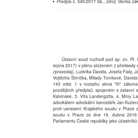
Předpis č. 345/2017 Sb., zdroj: Sbírka z
Ústavní soud rozhodl pod sp. zn. Pl
srpna 2017) v plénu složeném z předsedy
zpravodaj), Ludvíka Davida, Josefa Fialy, 
Vojtěcha Šimíčka, Milady Tomkové, Davida 
143 odst. 1 v rozsahu slova "tři" zákona
pozdějších předpisů, spojeném s ústavní st
Kalvinské, 3. Víta Landergotta, 4. Míny 
advokátem advokátní kanceláře Jan Kučera, 
proti usnesení Krajského soudu v Praze 
soudu v Praze ze dne 19. dubna 2016 
Parlamentu České republiky jako účastníků ří