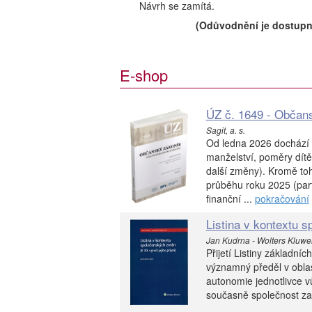
Návrh se zamítá.
(Odůvodnění je dostupn
E-shop
ÚZ č. 1649 - Občan
Sagit, a. s.
Od ledna 2026 dochází
manželství, poměry dítět
další změny). Kromě toh
průběhu roku 2025 (part
finanční ...
pokračování
Listina v kontextu 
Jan Kudrna - Wolters Kluwer
Přijetí Listiny základn
významný předěl v oblas
autonomie jednotlivce vů
současně společnost zač