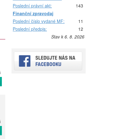
Poslední právní akt:
143
Finanční zpravodaj
Poslední číslo vydané MF:
11
Poslední předpis:
12
Stav k 6. 8. 2026
č
T
č
T