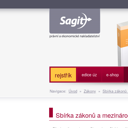
Služe
rejstřík
edice úz
e-shop
Navigace:
Úvod
»
Zákony
»
Sbírka zákonů
Sbírka zákonů a mezináro