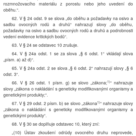
rozmnožovacího materiálu z porostu nebo jeho uvedení do
oběhu.“.
62. V § 24 odst. 9 se slova „do oběhu a požadavky na osivo a
sadbu ovocných rodů a druhů“ nahrazují slovy „do oběhu,
požadavky na osivo a sadbu ovocných rodů a druhů a podrobnosti
vedení evidence kritických bodů“.
63. V § 24 se odstavec 10 zrušuje.
64. V § 24a odst. 1 se za slova „§ 6 odst. 1“ vkládají slova
„písm. a) až d)“.
65. V § 24a odst. 2 se slova „§ 6 odst. 2“ nahrazují slovy „§ 6
odst. 3“.
1)
66. V § 26 odst. 1 písm. g) se slovo „zákona;
“ nahrazuje
slovy „zákona o nakládání s geneticky modifikovanými organismy a
genetickými produkty;“.
1)
67. V § 29 odst. 2 písm. b) se slovo „zákona
“ nahrazuje slovy
„zákona o nakládání s geneticky modifikovanými organismy a
genetickými produkty“.
68. V § 30 se doplňuje odstavec 10, který zní:
„(10) Ústav zkoušení odrůdy ovocného druhu neprovede,