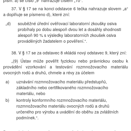
písm. a) se číslo „9“ nahrazuje číslem „10“.
37. V § 17 se na konci odstavce 6 tečka nahrazuje slovem „a“
a doplňuje se písmeno d), které zní:
„d)
souběžné úřední ověřovací laboratorní zkoušky osiva
probíhaly po dobu alespoň dvou let a dosáhly shodnosti
alespoň 90 % s výsledky laboratorních zkoušek osiva
prováděných žadatelem o pověření.“.
38. V § 17 se za odstavec 8 vkládá nový odstavec 9, který zní:
„(9) Ústav může pověřit fyzickou nebo právnickou osobu k
provádění vzorkování a testování rozmnožovacího materiálu
ovocných rodů a druhů, chmele a révy za účelem
a)
uznávání rozmnožovacího materiálu předstupňů,
základního nebo certifikovaného rozmnožovacího
materiálu, nebo
b)
kontroly konformního rozmnožovacího materiálu,
rozmnožovacího materiálu ovocných rodů a druhů
určeného pro výrobu a uvádění do oběhu za zvláštních
podmínek.“.