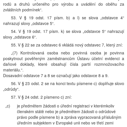
rodů a druhů určeného pro výrobu a uvádění do oběhu za
zvláštních podmínek“.
53. V § 19 odst. 17 písm. b) a l) se slova „odstavce 4“
nahrazují slovy „odstavce 5“.
54. V § 19 odst. 17 písm. k) se slova „odstavce 5“ nahrazují
slovy „odstavce 6“.
55. V § 22 se za odstavec 6 vkládá nový odstavec 7, který zní:
„(7) Kontrolovaná osoba nebo povinná osoba je povinna
poskytnout pověřeným zaměstnancům Ústavu účetní evidenci a
daňové doklady, které obsahují čísla partií rozmnožovacího
materiálu.“.
Dosavadní odstavce 7 a 8 se označují jako odstavce 8 a 9.
56. V § 23 odst. 2 se na konci textu písmene c) doplňuje slovo
„odrůdy“.
57. V § 24 odst. 2 písmeno c) zní:
„c)
je předmětem žádosti o úřední registraci v kterémkoliv
členském státě nebo je předmětem žádosti o odrůdové
právo podle písmene b) a zpráva vypracovaná příslušným
úředním subjektem v Evropské unii nebo ve třetí zemi