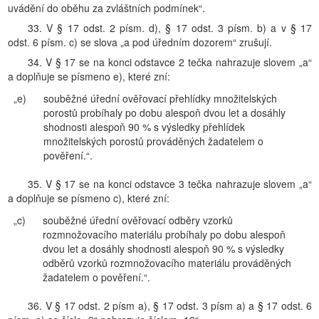
uvádění do oběhu za zvláštních podmínek“.
33. V § 17 odst. 2 písm. d), § 17 odst. 3 písm. b) a v § 17
odst. 6 písm. c) se slova „a pod úředním dozorem“ zrušují.
34. V § 17 se na konci odstavce 2 tečka nahrazuje slovem „a“
a doplňuje se písmeno e), které zní:
„e)
souběžné úřední ověřovací přehlídky množitelských
porostů probíhaly po dobu alespoň dvou let a dosáhly
shodnosti alespoň 90 % s výsledky přehlídek
množitelských porostů prováděných žadatelem o
pověření.“.
35. V § 17 se na konci odstavce 3 tečka nahrazuje slovem „a“
a doplňuje se písmeno c), které zní:
„c)
souběžné úřední ověřovací odběry vzorků
rozmnožovacího materiálu probíhaly po dobu alespoň
dvou let a dosáhly shodnosti alespoň 90 % s výsledky
odběrů vzorků rozmnožovacího materiálu prováděných
žadatelem o pověření.“.
36. V § 17 odst. 2 písm a), § 17 odst. 3 písm a) a § 17 odst. 6