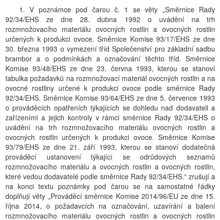
1. V poznámce pod čarou č. 1 se věty „Směrnice Rady
92/34/EHS ze dne 28. dubna 1992 o uvádění na trh
rozmnožovacího materiálu ovocných rostlin a ovocných rostlin
určených k produkci ovoce. Směrnice Komise 93/17/EHS ze dne
30. března 1993 o vymezení tříd Společenství pro základní sadbu
brambor a o podmínkách a označování těchto tříd. Směrnice
Komise 93/48/EHS ze dne 23. června 1993, kterou se stanoví
tabulka požadavků na rozmnožovací materiál ovocných rostlin a na
ovocné rostliny určené k produkci ovoce podle směrnice Rady
92/34/EHS. Směrnice Komise 93/64/EHS ze dne 5. července 1993
o prováděcích opatřeních týkajících se dohledu nad dodavateli a
zařízeními a jejich kontroly v rámci směrnice Rady 92/34/EHS o
uvádění na trh rozmnožovacího materiálu ovocných rostlin a
ovocných rostlin určených k produkci ovoce. Směrnice Komise
93/79/EHS ze dne 21. září 1993, kterou se stanoví dodatečná
prováděcí ustanovení týkající se odrůdových seznamů
rozmnožovacího materiálu a ovocných rostlin a ovocných rostlin,
které vedou dodavatelé podle směrnice Rady 92/34/EHS.“ zrušují a
na konci textu poznámky pod čarou se na samostatné řádky
doplňují věty „Prováděcí směrnice Komise 2014/96/EU ze dne 15.
října 2014, o požadavcích na označování, uzavírání a balení
rozmnožovacího materiálu ovocných rostlin a ovocných rostlin