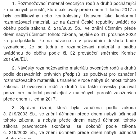
1. Rozmnožovací materiál ovocných rodů a druhů pocházející
z matečných porostů, které existovaly přede dnem 1. ledna 2017 a
byly certifikovány nebo kontrolovány Ústavem jako konformní
rozmnožovací materiál, lze na území České republiky uvádět do
oběhu podle zákona č. 219/2003 Sb., ve znění účinném přede
dnem nabytí účinnosti tohoto zákona, nejdéle do 31. prosince 2022
za předpokladu, že na návěsce a v průvodním dokladu bude
vyznačeno, že se jedná o rozmnožovací materiál a sadbu
uváděnou do oběhu podle čl. 32 prováděcí směrnice Komise
2014/98/EU.
2. Návěsky rozmnožovacího materiálu ovocných rodů a druhů
podle dosavadních právních předpisů lze používat pro označení
rozmnožovacího materiálu uznaného v roce nabytí účinnosti tohoto
zákona. U ovocných rodů a druhů lze takto návěsky používat
pouze pro materiál pocházející z matečných porostů založených
přede dnem 1. ledna 2017.
3. Správní řízení, která byla zahájena podle zákona
č. 219/2003 Sb., ve znění účinném přede dnem nabytí účinnosti
tohoto zákona, a nebyla přede dnem nabytí účinnosti tohoto
zákona pravomocně skončena, se dokončí podle zákona
č. 219/2003 Sb., ve znění účinném přede dnem nabytí účinnosti
tohoto zákona.