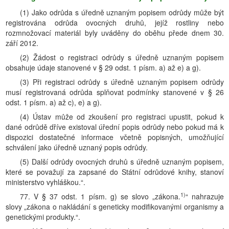
(1) Jako odrůda s úředně uznaným popisem odrůdy může být
registrována odrůda ovocných druhů, jejíž rostliny nebo
rozmnožovací materiál byly uváděny do oběhu přede dnem 30.
září 2012.
(2) Žádost o registraci odrůdy s úředně uznaným popisem
obsahuje údaje stanovené v § 29 odst. 1 písm. a) až e) a g).
(3) Při registraci odrůdy s úředně uznaným popisem odrůdy
musí registrovaná odrůda splňovat podmínky stanovené v § 26
odst. 1 písm. a) až c), e) a g).
(4) Ústav může od zkoušení pro registraci upustit, pokud k
dané odrůdě dříve existoval úřední popis odrůdy nebo pokud má k
dispozici dostatečné informace včetně popisných, umožňující
schválení jako úředně uznaný popis odrůdy.
(5) Další odrůdy ovocných druhů s úředně uznaným popisem,
které se považují za zapsané do Státní odrůdové knihy, stanoví
ministerstvo vyhláškou.“.
1)
77. V § 37 odst. 1 písm. g) se slovo „zákona.
“ nahrazuje
slovy „zákona o nakládání s geneticky modifikovanými organismy a
genetickými produkty.“.