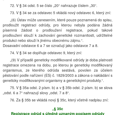
72. V § 34 odst. 5 se číslo „20“ nahrazuje číslem „30“.
73. V § 34 se za odstavec 5 vkládá nový odstavec 6, který zní:
„(6) Ústav může usnesením, které pouze poznamená do spisu,
prodloužit registraci odrůdy, pro kterou nebyla podána žádná
písemná žádost o prodloužení registrace, pokud takové
prodloužení slouží k zachování genetické rozmanitosti, udržitelné
produkci nebo slouží k jinému obecnému zájmu.“.
Dosavadní odstavce 6 a 7 se označují jako odstavce 7 a 8.
74. V § 34 se doplňuje odstavec 9, který zní:
„(9) V případě geneticky modifikované odrůdy je doba platnosti
registrace omezena na dobu, po kterou je geneticky modifikovaný
organismus, ze kterého odrůda sestává, povolen za účelem
pěstování podle nařízení (ES) č. 1829/2003 a zákona o nakládání s
geneticky modifikovanými organismy a genetickými produkty.“.
75. V § 35a odst. 2 písm. b) a v § 35b odst. 2 písm. b) se slova
„odst. 6 a 7“ nahrazují slovy „odst. 7 a 8“.
76. Za § 35b se vkládá nový § 35c, který včetně nadpisu zní:
„§ 35c
Registrace odrůd s úředně uznaným popisem odrůdy