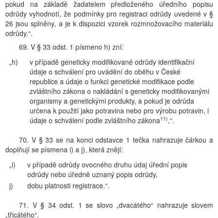
pokud na základě žadatelem předloženého úředního popisu
odrůdy vyhodnotí, že podmínky pro registraci odrůdy uvedené v §
26 jsou splněny, a je k dispozici vzorek rozmnožovacího materiálu
odrůdy.“.
69. V § 33 odst. 1 písmeno h) zní:
„h)
v případě geneticky modifikované odrůdy identifikační
údaje o schválení pro uvádění do oběhu v České
republice a údaje o funkci genetické modifikace podle
zvláštního zákona o nakládání s geneticky modifikovanými
organismy a genetickými produkty, a pokud je odrůda
určena k použití jako potravina nebo pro výrobu potravin, i
11)
údaje o schválení podle zvláštního zákona
,“.
70. V § 33 se na konci odstavce 1 tečka nahrazuje čárkou a
doplňují se písmena i) a j), která znějí:
„i)
v případě odrůdy ovocného druhu údaj úřední popis
odrůdy nebo úředně uznaný popis odrůdy,
j)
dobu platnosti registrace.“.
71. V § 34 odst. 1 se slovo „dvacátého“ nahrazuje slovem
„třicátého“.