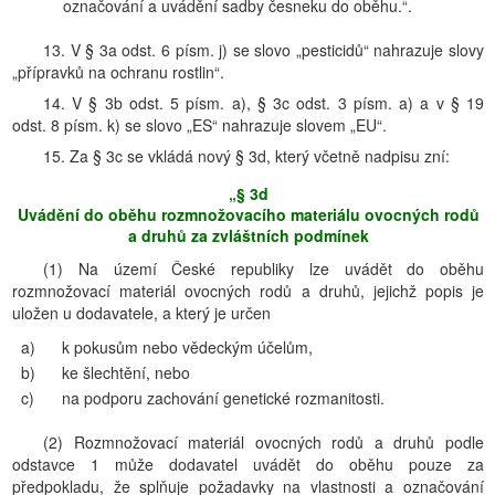
označování a uvádění sadby česneku do oběhu.“.
13. V § 3a odst. 6 písm. j) se slovo „pesticidů“ nahrazuje slovy
„přípravků na ochranu rostlin“.
14. V § 3b odst. 5 písm. a), § 3c odst. 3 písm. a) a v § 19
odst. 8 písm. k) se slovo „ES“ nahrazuje slovem „EU“.
15. Za § 3c se vkládá nový § 3d, který včetně nadpisu zní:
„§ 3d
Uvádění do oběhu rozmnožovacího materiálu ovocných rodů
a druhů za zvláštních podmínek
(1) Na území České republiky lze uvádět do oběhu
rozmnožovací materiál ovocných rodů a druhů, jejichž popis je
uložen u dodavatele, a který je určen
a)
k pokusům nebo vědeckým účelům,
b)
ke šlechtění, nebo
c)
na podporu zachování genetické rozmanitosti.
(2) Rozmnožovací materiál ovocných rodů a druhů podle
odstavce 1 může dodavatel uvádět do oběhu pouze za
předpokladu, že splňuje požadavky na vlastnosti a označování