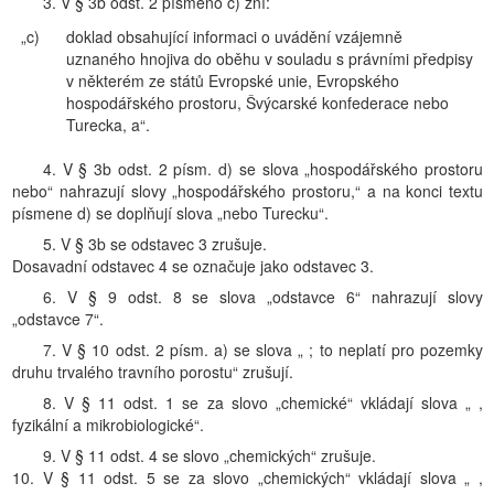
3. V § 3b odst. 2 písmeno c) zní:
„c)
doklad obsahující informaci o uvádění vzájemně
uznaného hnojiva do oběhu v souladu s právními předpisy
v některém ze států Evropské unie, Evropského
hospodářského prostoru, Švýcarské konfederace nebo
Turecka, a“.
4. V § 3b odst. 2 písm. d) se slova „hospodářského prostoru
nebo“ nahrazují slovy „hospodářského prostoru,“ a na konci textu
písmene d) se doplňují slova „nebo Turecku“.
5. V § 3b se odstavec 3 zrušuje.
Dosavadní odstavec 4 se označuje jako odstavec 3.
6. V § 9 odst. 8 se slova „odstavce 6“ nahrazují slovy
„odstavce 7“.
7. V § 10 odst. 2 písm. a) se slova „ ; to neplatí pro pozemky
druhu trvalého travního porostu“ zrušují.
8. V § 11 odst. 1 se za slovo „chemické“ vkládají slova „ ,
fyzikální a mikrobiologické“.
9. V § 11 odst. 4 se slovo „chemických“ zrušuje.
10. V § 11 odst. 5 se za slovo „chemických“ vkládají slova „ ,