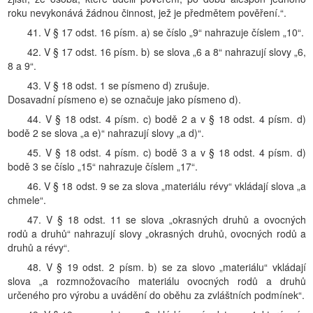
roku nevykonává žádnou činnost, jež je předmětem pověření.“.
41. V § 17 odst. 16 písm. a) se číslo „9“ nahrazuje číslem „10“.
42. V § 17 odst. 16 písm. b) se slova „6 a 8“ nahrazují slovy „6,
8 a 9“.
43. V § 18 odst. 1 se písmeno d) zrušuje.
Dosavadní písmeno e) se označuje jako písmeno d).
44. V § 18 odst. 4 písm. c) bodě 2 a v § 18 odst. 4 písm. d)
bodě 2 se slova „a e)“ nahrazují slovy „a d)“.
45. V § 18 odst. 4 písm. c) bodě 3 a v § 18 odst. 4 písm. d)
bodě 3 se číslo „15“ nahrazuje číslem „17“.
46. V § 18 odst. 9 se za slova „materiálu révy“ vkládají slova „a
chmele“.
47. V § 18 odst. 11 se slova „okrasných druhů a ovocných
rodů a druhů“ nahrazují slovy „okrasných druhů, ovocných rodů a
druhů a révy“.
48. V § 19 odst. 2 písm. b) se za slovo „materiálu“ vkládají
slova „a rozmnožovacího materiálu ovocných rodů a druhů
určeného pro výrobu a uvádění do oběhu za zvláštních podmínek“.