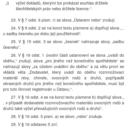
„i)
výčet dokladů, kterými lze prokázat souhlas držitele
šlechtitelských práv nebo držitele licence.“.
23. V § 7 odst. 6 písm. r) se slova „Ústavem nebo“ zrušují.
24. V § 9 odst. 2 se na konci textu písmene a) doplňují slova „ ,
u sadby česneku po dobu její použitelnosti“.
25. V § 15 odst. 3 se slovo „česnek“ nahrazuje slovy „sadbu
česneku“.
26. V § 16 odst. 1 úvodní části ustanovení se slova „uvádí do
oběhu,“ zrušují, slova „pro jiného než konečného spotřebitele“ se
nahrazují slovy „za účelem uvádění do oběhu“ a za větu první se
vkládá věta „Dodavatel, který uvádí do oběhu rozmnožovací
materiál révy, chmele, ovocných rodů a druhů, popřípadě
okrasných druhů pro jiného než konečného spotřebitele, musí být
pro tuto činnost registrován u Ústavu.“.
27. V § 16 odst. 4 se na konci textu písmene b) doplňují slova „
, v případě dodavatele rozmnožovacího materiálu ovocných rodů a
druhů také výčet převažujících ovocných rodů a druhů“.
28. V § 16 odst. 5 písm. a) se slovo „nebo“ zrušuje.
29. V § 16 odstavec 5 zní: