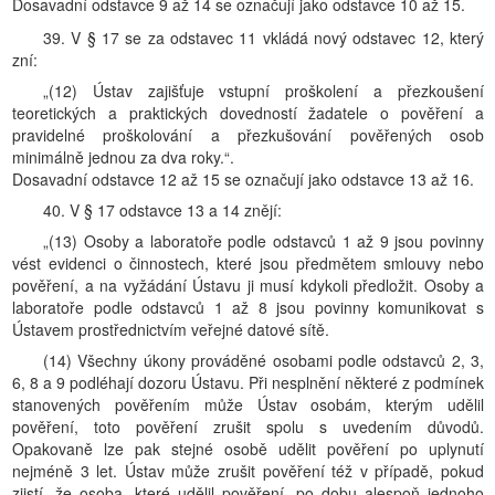
Dosavadní odstavce 9 až 14 se označují jako odstavce 10 až 15.
39. V § 17 se za odstavec 11 vkládá nový odstavec 12, který
zní:
„(12) Ústav zajišťuje vstupní proškolení a přezkoušení
teoretických a praktických dovedností žadatele o pověření a
pravidelné proškolování a přezkušování pověřených osob
minimálně jednou za dva roky.“.
Dosavadní odstavce 12 až 15 se označují jako odstavce 13 až 16.
40. V § 17 odstavce 13 a 14 znějí:
„(13) Osoby a laboratoře podle odstavců 1 až 9 jsou povinny
vést evidenci o činnostech, které jsou předmětem smlouvy nebo
pověření, a na vyžádání Ústavu ji musí kdykoli předložit. Osoby a
laboratoře podle odstavců 1 až 8 jsou povinny komunikovat s
Ústavem prostřednictvím veřejné datové sítě.
(14) Všechny úkony prováděné osobami podle odstavců 2, 3,
6, 8 a 9 podléhají dozoru Ústavu. Při nesplnění některé z podmínek
stanovených pověřením může Ústav osobám, kterým udělil
pověření, toto pověření zrušit spolu s uvedením důvodů.
Opakovaně lze pak stejné osobě udělit pověření po uplynutí
nejméně 3 let. Ústav může zrušit pověření též v případě, pokud
zjistí, že osoba, které udělil pověření, po dobu alespoň jednoho