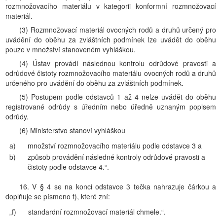
rozmnožovacího materiálu v kategorii konformní rozmnožovací
materiál.
(3) Rozmnožovací materiál ovocných rodů a druhů určený pro
uvádění do oběhu za zvláštních podmínek lze uvádět do oběhu
pouze v množství stanoveném vyhláškou.
(4) Ústav provádí následnou kontrolu odrůdové pravosti a
odrůdové čistoty rozmnožovacího materiálu ovocných rodů a druhů
určeného pro uvádění do oběhu za zvláštních podmínek.
(5) Postupem podle odstavců 1 až 4 nelze uvádět do oběhu
registrované odrůdy s úředním nebo úředně uznaným popisem
odrůdy.
(6) Ministerstvo stanoví vyhláškou
a)
množství rozmnožovacího materiálu podle odstavce 3 a
b)
způsob provádění následné kontroly odrůdové pravosti a
čistoty podle odstavce 4.“.
16. V § 4 se na konci odstavce 3 tečka nahrazuje čárkou a
doplňuje se písmeno f), které zní:
„f)
standardní rozmnožovací materiál chmele.“.