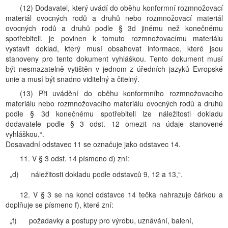
(12) Dodavatel, který uvádí do oběhu konformní rozmnožovací
materiál ovocných rodů a druhů nebo rozmnožovací materiál
ovocných rodů a druhů podle § 3d jinému než konečnému
spotřebiteli, je povinen k tomuto rozmnožovacímu materiálu
vystavit doklad, který musí obsahovat informace, které jsou
stanoveny pro tento dokument vyhláškou. Tento dokument musí
být nesmazatelně vytištěn v jednom z úředních jazyků Evropské
unie a musí být snadno viditelný a čitelný.
(13) Při uvádění do oběhu konformního rozmnožovacího
materiálu nebo rozmnožovacího materiálu ovocných rodů a druhů
podle § 3d konečnému spotřebiteli lze náležitosti dokladu
dodavatele podle § 3 odst. 12 omezit na údaje stanovené
vyhláškou.“.
Dosavadní odstavec 11 se označuje jako odstavec 14.
11. V § 3 odst. 14 písmeno d) zní:
„d)
náležitosti dokladu podle odstavců 9, 12 a 13,“.
12. V § 3 se na konci odstavce 14 tečka nahrazuje čárkou a
doplňuje se písmeno f), které zní:
„f)
požadavky a postupy pro výrobu, uznávání, balení,