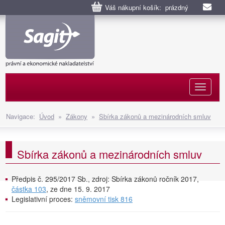
Váš nákupní košík: prázdný
Naviga
Navigace:
Úvod
»
Zákony
»
Sbírka zákonů a mezinárodních smluv
Sbírka zákonů a mezinárodních smluv
Předpis č. 295/2017 Sb., zdroj: Sbírka zákonů ročník 2017,
částka 103
, ze dne 15. 9. 2017
Legislativní proces:
sněmovní tisk 816