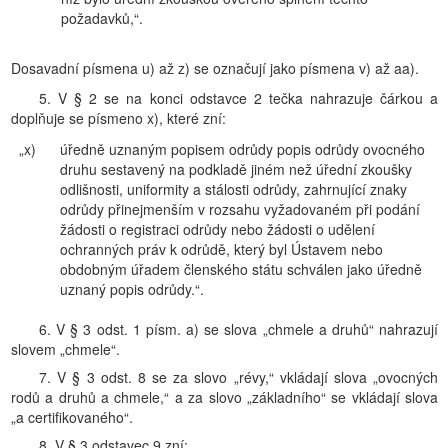
požadavků,“.
Dosavadní písmena u) až z) se označují jako písmena v) až aa).
5. V § 2 se na konci odstavce 2 tečka nahrazuje čárkou a
doplňuje se písmeno x), které zní:
„x)
úředně uznaným popisem odrůdy popis odrůdy ovocného
druhu sestavený na podkladě jiném než úřední zkoušky
odlišnosti, uniformity a stálosti odrůdy, zahrnující znaky
odrůdy přinejmenším v rozsahu vyžadovaném při podání
žádosti o registraci odrůdy nebo žádosti o udělení
ochranných práv k odrůdě, který byl Ústavem nebo
obdobným úřadem členského státu schválen jako úředně
uznaný popis odrůdy.“.
6. V § 3 odst. 1 písm. a) se slova „chmele a druhů“ nahrazují
slovem „chmele“.
7. V § 3 odst. 8 se za slovo „révy,“ vkládají slova „ovocných
rodů a druhů a chmele,“ a za slovo „základního“ se vkládají slova
„a certifikovaného“.
8. V § 3 odstavec 9 zní: