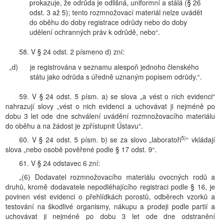
prokazuje, že odrůda je odlišná, uniformní a stálá (§ 26
odst. 3 až 5); tento rozmnožovací materiál nelze uvádět
do oběhu do doby registrace odrůdy nebo do doby
udělení ochranných práv k odrůdě, nebo“.
58. V § 24 odst. 2 písmeno d) zní:
„d)
je registrována v seznamu alespoň jednoho členského
státu jako odrůda s úředně uznaným popisem odrůdy.“.
59. V § 24 odst. 5 písm. a) se slova „a vést o nich evidenci“
nahrazují slovy „vést o nich evidenci a uchovávat ji nejméně po
dobu 3 let ode dne schválení uvádění rozmnožovacího materiálu
do oběhu a na žádost je zpřístupnit Ústavu“.
5)
60. V § 24 odst. 5 písm. b) se za slovo „laboratoři
“ vkládají
slova „nebo osobě pověřené podle § 17 odst. 9“.
61. V § 24 odstavec 6 zní:
„(6) Dodavatel rozmnožovacího materiálu ovocných rodů a
druhů, kromě dodavatele nepodléhajícího registraci podle § 16, je
povinen vést evidenci o přehlídkách porostů, odběrech vzorků a
testování na škodlivé organismy, nákupu a prodeji podle partií a
uchovávat ji nejméně po dobu 3 let ode dne odstranění