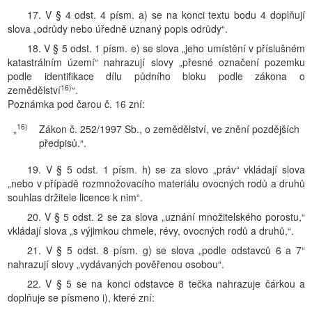
17. V § 4 odst. 4 písm. a) se na konci textu bodu 4 doplňují
slova „odrůdy nebo úředně uznaný popis odrůdy“.
18. V § 5 odst. 1 písm. e) se slova „jeho umístění v příslušném
katastrálním území“ nahrazují slovy „přesné označení pozemku
podle identifikace dílu půdního bloku podle zákona o
16)
zemědělství
“.
Poznámka pod čarou č. 16 zní:
16)
„
Zákon č. 252/1997 Sb., o zemědělství, ve znění pozdějších
předpisů.“.
19. V § 5 odst. 1 písm. h) se za slovo „práv“ vkládají slova
„nebo v případě rozmnožovacího materiálu ovocných rodů a druhů
souhlas držitele licence k nim“.
20. V § 5 odst. 2 se za slova „uznání množitelského porostu,“
vkládají slova „s výjimkou chmele, révy, ovocných rodů a druhů,“.
21. V § 5 odst. 8 písm. g) se slova „podle odstavců 6 a 7“
nahrazují slovy „vydávaných pověřenou osobou“.
22. V § 5 se na konci odstavce 8 tečka nahrazuje čárkou a
doplňuje se písmeno i), které zní: