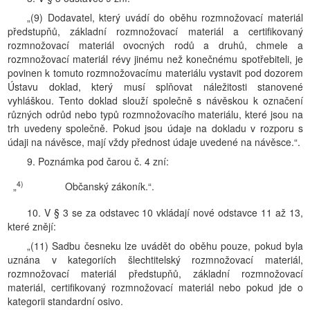
„(9) Dodavatel, který uvádí do oběhu rozmnožovací materiál
předstupňů, základní rozmnožovací materiál a certifikovaný
rozmnožovací materiál ovocných rodů a druhů, chmele a
rozmnožovací materiál révy jinému než konečnému spotřebiteli, je
povinen k tomuto rozmnožovacímu materiálu vystavit pod dozorem
Ústavu doklad, který musí splňovat náležitosti stanovené
vyhláškou. Tento doklad slouží společně s návěskou k označení
různých odrůd nebo typů rozmnožovacího materiálu, které jsou na
trh uvedeny společně. Pokud jsou údaje na dokladu v rozporu s
údaji na návěsce, mají vždy přednost údaje uvedené na návěsce.“.
9. Poznámka pod čarou č. 4 zní:
4)
„
Občanský zákoník.“.
10. V § 3 se za odstavec 10 vkládají nové odstavce 11 až 13,
které znějí:
„(11) Sadbu česneku lze uvádět do oběhu pouze, pokud byla
uznána v kategoriích šlechtitelský rozmnožovací materiál,
rozmnožovací materiál předstupňů, základní rozmnožovací
materiál, certifikovaný rozmnožovací materiál nebo pokud jde o
kategorii standardní osivo.