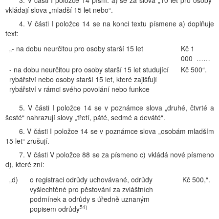
3. V části I položce 14 písm. a) se za slova „10 let pro osoby“
vkládají slova „mladší 15 let nebo“.
4. V části I položce 14 se na konci textu písmene a) doplňuje
text:
„- na dobu neurčitou pro osoby starší 15 let
Kč 1
000 ……
- na dobu neurčitou pro osoby starší 15 let studující
Kč 500“.
rybářství nebo osoby starší 15 let, které zajišťují
rybářství v rámci svého povolání nebo funkce
5. V části I položce 14 se v poznámce slova „druhé, čtvrté a
šesté“ nahrazují slovy „třetí, páté, sedmé a deváté“.
6. V části I položce 14 se v poznámce slova „osobám mladším
15 let“ zrušují.
7. V části V položce 88 se za písmeno c) vkládá nové písmeno
d), které zní:
„d)
o registraci odrůdy uchovávané, odrůdy
Kč 500,“.
vyšlechtěné pro pěstování za zvláštních
podmínek a odrůdy s úředně uznaným
51)
popisem odrůdy