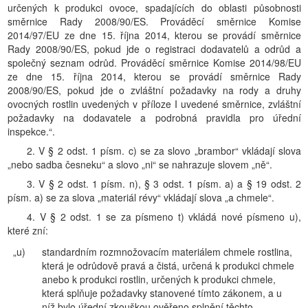
určených k produkci ovoce, spadajících do oblasti působnosti
směrnice Rady 2008/90/ES. Prováděcí směrnice Komise
2014/97/EU ze dne 15. října 2014, kterou se provádí směrnice
Rady 2008/90/ES, pokud jde o registraci dodavatelů a odrůd a
společný seznam odrůd. Prováděcí směrnice Komise 2014/98/EU
ze dne 15. října 2014, kterou se provádí směrnice Rady
2008/90/ES, pokud jde o zvláštní požadavky na rody a druhy
ovocných rostlin uvedených v příloze I uvedené směrnice, zvláštní
požadavky na dodavatele a podrobná pravidla pro úřední
inspekce.“.
2. V § 2 odst. 1 písm. c) se za slovo „brambor“ vkládají slova
„nebo sadba česneku“ a slovo „ni“ se nahrazuje slovem „ně“.
3. V § 2 odst. 1 písm. n), § 3 odst. 1 písm. a) a § 19 odst. 2
písm. a) se za slova „materiál révy“ vkládají slova „a chmele“.
4. V § 2 odst. 1 se za písmeno t) vkládá nové písmeno u),
které zní:
„u)
standardním rozmnožovacím materiálem chmele rostlina,
která je odrůdově pravá a čistá, určená k produkci chmele
anebo k produkci rostlin, určených k produkci chmele,
která splňuje požadavky stanovené tímto zákonem, a u
níž bylo úřední zkouškou ověřeno splnění těchto