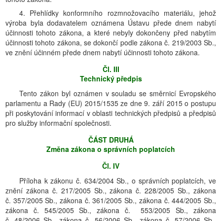
4. Přehlídky konformního rozmnožovacího materiálu, jehož
výroba byla dodavatelem oznámena Ústavu přede dnem nabytí
účinnosti tohoto zákona, a které nebyly dokončeny před nabytím
účinnosti tohoto zákona, se dokončí podle zákona č. 219/2003 Sb.,
ve znění účinném přede dnem nabytí účinnosti tohoto zákona.
Čl. III
Technický předpis
Tento zákon byl oznámen v souladu se směrnicí Evropského
parlamentu a Rady (EU) 2015/1535 ze dne 9. září 2015 o postupu
při poskytování informací v oblasti technických předpisů a předpisů
pro služby informační společnosti.
ČÁST DRUHÁ
Změna zákona o správních poplatcích
Čl. IV
Příloha k zákonu č. 634/2004 Sb., o správních poplatcích, ve
znění zákona č. 217/2005 Sb., zákona č. 228/2005 Sb., zákona
č. 357/2005 Sb., zákona č. 361/2005 Sb., zákona č. 444/2005 Sb.,
zákona č. 545/2005 Sb., zákona č. 553/2005 Sb., zákona
č. 48/2006 Sb., zákona č. 56/2006 Sb., zákona č. 57/2006 Sb.,