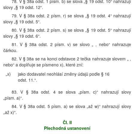
78. V § 38a odst. 1 písm. b) se slova „§ 19 odst. 10“ nahrazují
slovy „§ 19 odst. 12“.
79. V § 38a odst. 2 písm. r) se slova „§ 19 odst. 4“ nahrazují
slovy „§ 19 odst. 5“.
80. V § 38a odst. 2 písm. s) se slova „§ 19 odst. 5“ nahrazují
slovy „§ 19 odst. 6“.
81. V § 38a odst. 2 písm. v) se slovo „ , nebo“ nahrazuje
čárkou.
82. V § 38a se na konci odstavce 2 tečka nahrazuje slovem „ ,
nebo“ a doplňuje se písmeno x), které zní:
„x)
jako dodavatel neohlásí změny údajů podle § 16
odst. 11.“.
83. V § 38a odst. 4 se slova „písm. c)“ nahrazují slovy
„písm. a)“.
84. V § 38a odst. 5 písm. a) se slova „až w)“ nahrazují slovy
„až x)“.
Čl. II
Přechodná ustanovení