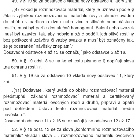
49. V § 19 se za odstavec 3 vkládá nový odstavec 4, který zní:
„(4) Pokud je rozmnožovací materiál, který je uznáván podle §
24a s výjimkou rozmnožovacího materiálu révy a chmele uváděn
do oběhu v partiích o dvou nebo více rostlinách nebo částech
rostlin, musí být partie dostatečně homogenní. Balení nebo svazek
musí být uzavřen tak, aby nebylo možné oddělit jednotlivé rostliny
bez poškození uzávěru či vazby svazku a musí být označeny tak,
že je odstranění návěsky zneplatní.“.
Dosavadní odstavce 4 až 15 se označují jako odstavce 5 až 16.
50. V § 19 odst. 8 se na konci textu písmene f) doplňují slova
„na ochranu rostlin“.
51. V § 19 se za odstavec 10 vkládá nový odstavec 11, který
zní:
„(11) Dodavatel, který uvádí do oběhu rozmnožovací materiál
předstupňů, základní rozmnožovací materiál a certifikovaný
rozmnožovací materiál ovocných rodů a druhů, připraví a opatří
pod dohledem Ústavu tento rozmnožovací materiál úřední
návěskou.“.
Dosavadní odstavce 11 až 16 se označují jako odstavce 12 až 17.
52. V § 19 odst. 13 se za slova „konformního rozmnožovacího
materiálu“ vkládají slova „ , rozmnožovacího materiálu ovocných