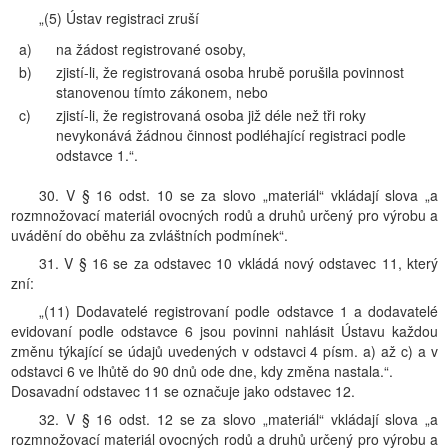
„(5) Ústav registraci zruší
a)
na žádost registrované osoby,
b)
zjistí-li, že registrovaná osoba hrubě porušila povinnost
stanovenou tímto zákonem, nebo
c)
zjistí-li, že registrovaná osoba již déle než tři roky
nevykonává žádnou činnost podléhající registraci podle
odstavce 1.“.
30. V § 16 odst. 10 se za slovo „materiál“ vkládají slova „a
rozmnožovací materiál ovocných rodů a druhů určený pro výrobu a
uvádění do oběhu za zvláštních podmínek“.
31. V § 16 se za odstavec 10 vkládá nový odstavec 11, který
zní:
„(11) Dodavatelé registrovaní podle odstavce 1 a dodavatelé
evidovaní podle odstavce 6 jsou povinni nahlásit Ústavu každou
změnu týkající se údajů uvedených v odstavci 4 písm. a) až c) a v
odstavci 6 ve lhůtě do 90 dnů ode dne, kdy změna nastala.“.
Dosavadní odstavec 11 se označuje jako odstavec 12.
32. V § 16 odst. 12 se za slovo „materiál“ vkládají slova „a
rozmnožovací materiál ovocných rodů a druhů určený pro výrobu a