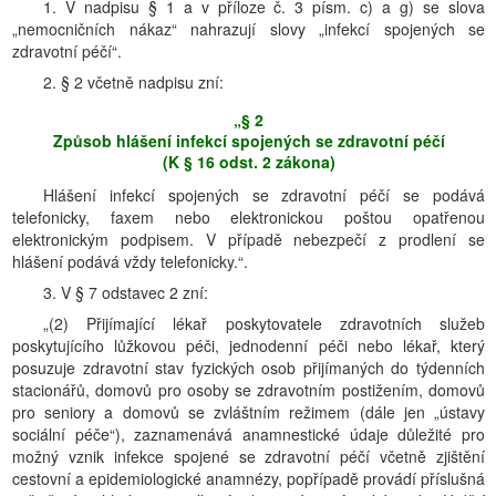
1. V nadpisu § 1 a v příloze č. 3 písm. c) a g) se slova
„nemocničních nákaz“ nahrazují slovy „infekcí spojených se
zdravotní péčí“.
2. § 2 včetně nadpisu zní:
„§ 2
Způsob hlášení infekcí spojených se zdravotní péčí
(K § 16 odst. 2 zákona)
Hlášení infekcí spojených se zdravotní péčí se podává
telefonicky, faxem nebo elektronickou poštou opatřenou
elektronickým podpisem. V případě nebezpečí z prodlení se
hlášení podává vždy telefonicky.“.
3. V § 7 odstavec 2 zní:
„(2) Přijímající lékař poskytovatele zdravotních služeb
poskytujícího lůžkovou péči, jednodenní péči nebo lékař, který
posuzuje zdravotní stav fyzických osob přijímaných do týdenních
stacionářů, domovů pro osoby se zdravotním postižením, domovů
pro seniory a domovů se zvláštním režimem (dále jen „ústavy
sociální péče“), zaznamenává anamnestické údaje důležité pro
možný vznik infekce spojené se zdravotní péčí včetně zjištění
cestovní a epidemiologické anamnézy, popřípadě provádí příslušná