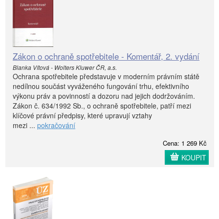
Zákon o ochraně spotřebitele - Komentář, 2. vydání
Blanka Vítová - Wolters Kluwer ČR, a.s.
Ochrana spotřebitele představuje v moderním právním státě
nedílnou součást vyváženého fungování trhu, efektivního
výkonu práv a povinností a dozoru nad jejich dodržováním.
Zákon č. 634/1992 Sb., o ochraně spotřebitele, patří mezi
klíčové právní předpisy, které upravují vztahy
mezi ...
pokračování
Cena: 1 269 Kč
KOUPIT