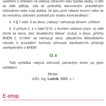
vyšetření s ohledem na celkový zdravotní stav fyzické osoby. U dětí
se dále zjišťuje, zda se podrobily stanoveným pravidelným
očkováním nebo mají doklad, že jsou proti nákaze imunní nebo že
se nemohou očkování podrobit pro trvalou kontraindikaci.“.
4. V § 7 odst. 6 se slovo „nákazy“ nahrazuje slovem „infekce“.
5. V příloze č. 4 v části IV.IX. v druhém odstavci písm. a) větě
čtvrté se slova „bez zkušebního tělesa“ zrušují a slova „přílohy
AHEM č. 2/1994“ se nahrazují slovy „aktuálního Metodického
návodu k provádění kontroly účinnosti sterilizačních přístrojů
zveřejněného v AHEM“.
Čl. II
Tato vyhláška nabývá účinnosti patnáctým dnem po jejím
vyhlášení.
Ministr:
JUDr. Ing.
Ludvík
, MBA, v. r.
E-shop