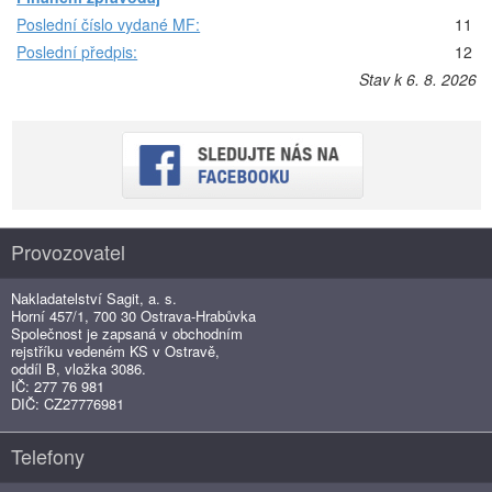
Poslední číslo vydané MF:
11
Poslední předpis:
12
Stav k 6. 8. 2026
Provozovatel
Nakladatelství Sagit, a. s.
Horní 457/1, 700 30 Ostrava-Hrabůvka
Společnost je zapsaná v obchodním
rejstříku vedeném KS v Ostravě,
oddíl B, vložka 3086.
IČ: 277 76 981
DIČ: CZ27776981
Telefony