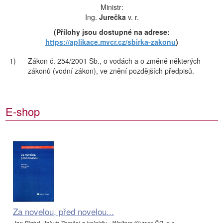
Ministr:
Ing.
Jurečka
v. r.
(Přílohy jsou dostupné na adrese:
https://aplikace.mvcr.cz/sbirka-zakonu
)
1)
Zákon č. 254/2001 Sb., o vodách a o změně některých
zákonů (vodní zákon), ve znění pozdějších předpisů.
E-shop
Za novelou, před novelou...
Jan Pichrt, Jakub Tomšej a kolektiv - Wolters Kluwer ČR, a.s.