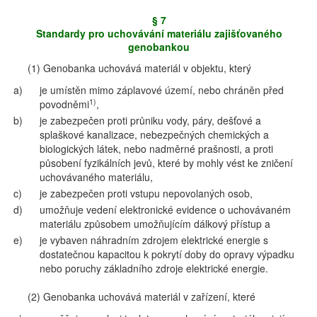
§ 7
Standardy pro uchovávání materiálu zajišťovaného
genobankou
(1) Genobanka uchovává materiál v objektu, který
a)
je umístěn mimo záplavové území, nebo chráněn před
1)
povodněmi
,
b)
je zabezpečen proti průniku vody, páry, dešťové a
splaškové kanalizace, nebezpečných chemických a
biologických látek, nebo nadměrné prašnosti, a proti
působení fyzikálních jevů, které by mohly vést ke zničení
uchovávaného materiálu,
c)
je zabezpečen proti vstupu nepovolaných osob,
d)
umožňuje vedení elektronické evidence o uchovávaném
materiálu způsobem umožňujícím dálkový přístup a
e)
je vybaven náhradním zdrojem elektrické energie s
dostatečnou kapacitou k pokrytí doby do opravy výpadku
nebo poruchy základního zdroje elektrické energie.
(2) Genobanka uchovává materiál v zařízení, které