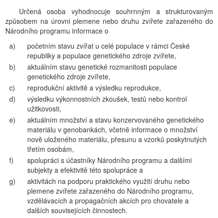
Určená osoba vyhodnocuje souhrnným a strukturovaným
způsobem na úrovni plemene nebo druhu zvířete zařazeného do
Národního programu informace o
a)
početním stavu zvířat u celé populace v rámci České
republiky a populace genetického zdroje zvířete,
b)
aktuálním stavu genetické rozmanitosti populace
genetického zdroje zvířete,
c)
reprodukční aktivitě a výsledku reprodukce,
d)
výsledku výkonnostních zkoušek, testů nebo kontrol
užitkovosti,
e)
aktuálním množství a stavu konzervovaného genetického
materiálu v genobankách, včetně informace o množství
nově uloženého materiálu, přesunu a vzorků poskytnutých
třetím osobám,
f)
spolupráci s účastníky Národního programu a dalšími
subjekty a efektivitě této spolupráce a
g)
aktivitách na podporu praktického využití druhu nebo
plemene zvířete zařazeného do Národního programu,
vzdělávacích a propagačních akcích pro chovatele a
dalších souvisejících činnostech.