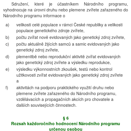
Sdružení, které je účastníkem Národního programu,
vyhodnocuje na úrovni druhu nebo plemene zvířete zařazeného do
Národního programu informace o
a)
velikosti celé populace v rámci České republiky a velikosti
populace genetického zdroje zvířete,
b)
počtu zvířat nově evidovaných jako genetický zdroj zvířete,
c)
počtu aktuálně žijících samců a samic evidovaných jako
genetický zdroj zvířete,
d)
plemenitbě nebo reprodukční aktivitě zvířat evidovaných
jako genetický zdroj zvířete a výsledku reprodukce,
e)
výsledku výkonnostních zkoušek, testů nebo kontrol
užitkovosti zvířat evidovaných jako genetický zdroj zvířete
a
f)
aktivitách na podporu praktického využití druhu nebo
plemene zvířete zařazeného do Národního programu,
vzdělávacích a propagačních akcích pro chovatele a
dalších souvisejících činnostech.
§ 6
Rozsah každoročního hodnocení Národního programu
určenou osobou