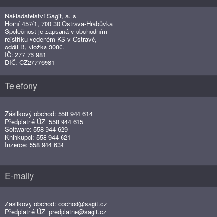
Nakladatelství Sagit, a. s.
Horní 457/1, 700 30 Ostrava-Hrabůvka
Společnost je zapsaná v obchodním
rejstříku vedeném KS v Ostravě,
oddíl B, vložka 3086.
IČ: 277 76 981
DIČ: CZ27776981
Telefony
Zásilkový obchod: 558 944 614
Předplatné ÚZ: 558 944 615
Software: 558 944 629
Knihkupci: 558 944 621
Inzerce: 558 944 634
E-maily
Zásilkový obchod:
obchod@sagit.cz
Předplatné ÚZ:
predplatne@sagit.cz