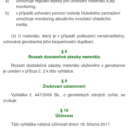
a)
umožňuje regulaci teploty pro uchování materiálu a její
monitoring,
b)
v případě uchování pomocí metody hlubokého zamražení
umožňuje monitoring aktuálního množství chladicího
média.
(3) U materiálu, který je v případě poškození nenahraditelný,
uchovává genobanka jeho bezpečnostní duplikaci.
§ 8
Rozsah dostatečné zásoby materiálu
Rozsah dostatečné zásoby materiálu uloženého v genobance
je uveden v příloze č. 2 k této vyhlášce.
§ 9
Zrušovací ustanovení
Vyhláška č. 447/2006 Sb., o genetických zdrojích zvířat, se
zrušuje.
§ 10
Účinnost
Tato vyhláška nabývá účinnosti dnem 18. března 2017.