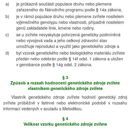
a)
je průkazně součástí populace druhu nebo plemene
zařazeného do Národního programu podle § 14a zákona,
b)
je v rámci populace druhu nebo plemene zvířete nositelem
výjimečného genotypu nebo vlastnosti, případně nositelem
genů zakladatele linie, kmene nebo rodiny,
c)
se u zvířete nevyskytuje potvrzená geneticky podmíněná
nebo vývojová vada a jeho celkový zdravotní stav
umožňuje reprodukci a využití jako genetického zdroje a
d)
byl vzorek genetického nebo biologického materiálu zvířete
předán nebo odebrán podle § 14f odst. 1 zákona a uložen
v genobance podle § 14g odst. 2 zákona.
§ 3
Způsob a rozsah hodnocení genetického zdroje zvířete
vlastníkem genetického zdroje zvířete
Vlastník genetického zdroje zvířete hodnotí genetický zdroj
zvířete průběžně v listinné nebo elektronické podobě v rozsahu
informací vedených v souladu s Metodikou.
§ 4
Velikost vzorku genetického zdroje zvířete