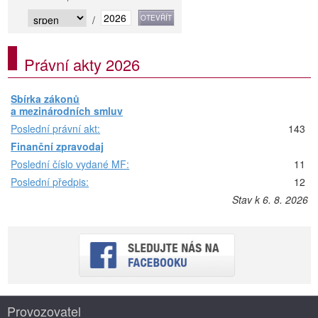
/
Právní akty 2026
Sbírka zákonů
a mezinárodních smluv
Poslední právní akt:
143
Finanční zpravodaj
Poslední číslo vydané MF:
11
Poslední předpis:
12
Stav k 6. 8. 2026
Provozovatel