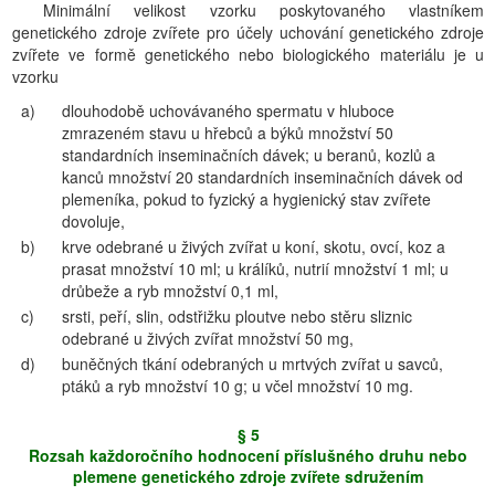
Minimální velikost vzorku poskytovaného vlastníkem
genetického zdroje zvířete pro účely uchování genetického zdroje
zvířete ve formě genetického nebo biologického materiálu je u
vzorku
a)
dlouhodobě uchovávaného spermatu v hluboce
zmrazeném stavu u hřebců a býků množství 50
standardních inseminačních dávek; u beranů, kozlů a
kanců množství 20 standardních inseminačních dávek od
plemeníka, pokud to fyzický a hygienický stav zvířete
dovoluje,
b)
krve odebrané u živých zvířat u koní, skotu, ovcí, koz a
prasat množství 10 ml; u králíků, nutrií množství 1 ml; u
drůbeže a ryb množství 0,1 ml,
c)
srsti, peří, slin, odstřižku ploutve nebo stěru sliznic
odebrané u živých zvířat množství 50 mg,
d)
buněčných tkání odebraných u mrtvých zvířat u savců,
ptáků a ryb množství 10 g; u včel množství 10 mg.
§ 5
Rozsah každoročního hodnocení příslušného druhu nebo
plemene genetického zdroje zvířete sdružením