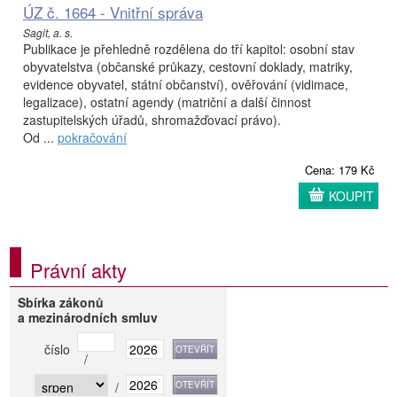
ÚZ č. 1664 - Vnitřní správa
Sagit, a. s.
Publikace je přehledně rozdělena do tří kapitol: osobní stav
obyvatelstva (občanské průkazy, cestovní doklady, matriky,
evidence obyvatel, státní občanství), ověřování (vidimace,
legalizace), ostatní agendy (matriční a další činnost
zastupitelských úřadů, shromažďovací právo).
Od ...
pokračování
Cena: 179 Kč
KOUPIT
Právní akty
Sbírka zákonů
a mezinárodních smluv
číslo
/
/