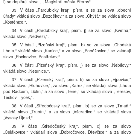
i) se doplňují slova „ , Magistrát města Přerov“.
33. V části „Pardubický kraj“, písm. i) se za slova „obecní
úřady“ vkládá slovo „Bezděkov,“ a za slovo „Chýšť,“ se vkládá slovo
„Kostěnice,“.
34. V části „Pardubický kraj“, písm. j) se za slovo „Květná,“
vkládá slovo „Nedvězí,“.
35. V části „Plzeňský kraj“, písm. b) se za slova „Chodská
Lhota,“ vkládá slovo „Kanice,“ a za slovo „Poběžovice,“ se vkládají
slova „Pocinovice, Postřekov,“.
36. V části „Plzeňský kraj“, písm. j) se za slovo „Nebílovy,“
vkládá slovo „Netunice,“.
37. V části „Plzeňský kraj“, písm. k) se za slovo „Ejpovice,“
vkládá slovo „Hlohovice,“, za slovo „Kařez,“ se vkládají slova „Lhota
pod Radčem, Liblín,“ a za slovo „Těně,“ se vkládají slova „Terešov,
Těškov, Týček,“.
38. V části „Středočeský kraj“, písm. b) se za slovo „Tmaň,“
vkládá slovo „Trubín,“ a za slovo „Všeradice,“ se vkládají slova
„Vysoký Újezd,“.
39. V části „Středočeský kraj“, písm. c) se za slovo
„Čelákovice,“ vkládají slova „Dobročovice, Dřevčice,“ a za slovo