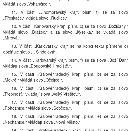
vkládá slovo „Vohančice,“.
11. V části „Jihomoravský kraj“, písm. t) se za slovo
„Přeskače,“ vkládá slovo „Rudlice,“.
12. V části „Karlovarský kraj“, písm. c) se za slovo „Božičany,“
vkládá slovo „Bražec,“ a za slovo „Kyselka,“ se vkládá slovo
„Mírová,“.
13. V části „Karlovarský kraj“ se na konci textu písmene d)
doplňuje slovo „ , Šindelová“.
14. V části „Karlovarský kraj“, písm. f) se za slova „Boží Dar,“
vkládají slova „Doupovské Hradiště,“.
15. V části „Královéhradecký kraj“, písm. b) se za slovo
„Mokré,“ vkládá slovo „Očelice,“.
16. V části „Královéhradecký kraj“, písm. c) se za slovo
„Třebihošť,“ vkládají slova „Velký Vřešťov,“.
17. V části „Královéhradecký kraj“, písm. d) se za slovo
„Rohoznice,“ vkládá slovo „Sobčice,“.
18. V části „Královéhradecký kraj“, písm. e) se za slovo
„Nechanice,“ vkládají slova „Nové Město,“.
19. V části „Královéhradecký kraj“, písm. f) se za slovo