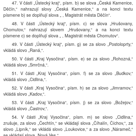
47. V části „Ústecký kraj“, písm. b) se slova „Česká Kamenice,
Děčín,“ nahrazují slovy „Česká Kamenice,“ a na konci textu
písmene b) se doplňují slova „ , Magistrát města Děčín“.
48. V části „Ústecký kraj“, písm. c) se slova „Hrušovany,
Chomutov,“ nahrazují slovem „Hrušovany,“ a na konci textu
písmene c) se doplňují slova „ , Magistrát města Chomutov“.
49. V části „Ústecký kraj“, písm. g) se za slovo „Postoloprty,“
vkládá slovo „Raná,“.
50. V části „Kraj Vysočina“, písm. e) se za slovo „Rohozná,“
vkládá slovo „Smrčná,“.
51. V části „Kraj Vysočina“, písm. f) se za slovo „Budkov,“
vkládá slovo „Cidlina,“.
52. V části „Kraj Vysočina“, písm. h) se za slovo „Jimramov,“
vkládá slovo „Kadov,“.
53. V části „Kraj Vysočina“, písm. j) se za slovo „Božejov,“
vkládá slovo „Častrov,“.
54. V části „Kraj Vysočina“, písm. m) se slovo „Cidlina,“
zrušuje, za slovo „Čechtín,“ se vkládají slova „Číhalín, Číchov,“, za
slovo „Lipník,“ se vkládá slovo „Loukovice,“ a za slovo „Nárameč,“
se vkládají slova „Nová Ves,“.