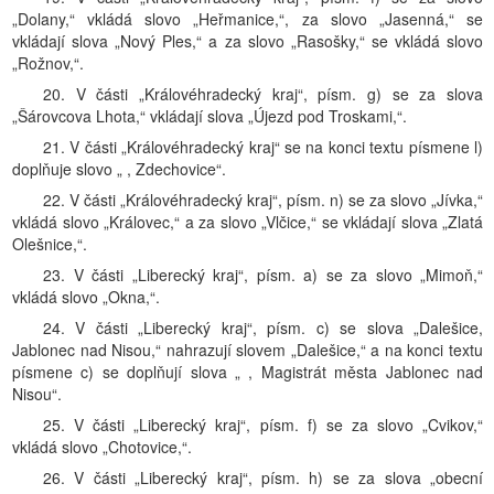
„Dolany,“ vkládá slovo „Heřmanice,“, za slovo „Jasenná,“ se
vkládají slova „Nový Ples,“ a za slovo „Rasošky,“ se vkládá slovo
„Rožnov,“.
20. V části „Královéhradecký kraj“, písm. g) se za slova
„Šárovcova Lhota,“ vkládají slova „Újezd pod Troskami,“.
21. V části „Královéhradecký kraj“ se na konci textu písmene l)
doplňuje slovo „ , Zdechovice“.
22. V části „Královéhradecký kraj“, písm. n) se za slovo „Jívka,“
vkládá slovo „Královec,“ a za slovo „Vlčice,“ se vkládají slova „Zlatá
Olešnice,“.
23. V části „Liberecký kraj“, písm. a) se za slovo „Mimoň,“
vkládá slovo „Okna,“.
24. V části „Liberecký kraj“, písm. c) se slova „Dalešice,
Jablonec nad Nisou,“ nahrazují slovem „Dalešice,“ a na konci textu
písmene c) se doplňují slova „ , Magistrát města Jablonec nad
Nisou“.
25. V části „Liberecký kraj“, písm. f) se za slovo „Cvikov,“
vkládá slovo „Chotovice,“.
26. V části „Liberecký kraj“, písm. h) se za slova „obecní