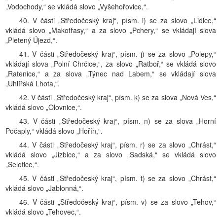
„Vodochody,“ se vkládá slovo „Vyšehořovice,“.
40. V části „Středočeský kraj“, písm. i) se za slovo „Lidice,“
vkládá slovo „Makotřasy,“ a za slovo „Pchery,“ se vkládají slova
„Pletený Újezd,“.
41. V části „Středočeský kraj“, písm. j) se za slovo „Polepy,“
vkládají slova „Polní Chrčice,“, za slovo „Ratboř,“ se vkládá slovo
„Ratenice,“ a za slova „Týnec nad Labem,“ se vkládají slova
„Uhlířská Lhota,“.
42. V části „Středočeský kraj“, písm. k) se za slova „Nová Ves,“
vkládá slovo „Olovnice,“.
43. V části „Středočeský kraj“, písm. n) se za slova „Horní
Počaply,“ vkládá slovo „Hořín,“.
44. V části „Středočeský kraj“, písm. r) se za slovo „Chrást,“
vkládá slovo „Jizbice,“ a za slovo „Sadská,“ se vkládá slovo
„Seletice,“.
45. V části „Středočeský kraj“, písm. t) se za slovo „Chrást,“
vkládá slovo „Jablonná,“.
46. V části „Středočeský kraj“, písm. v) se za slovo „Tehov,“
vkládá slovo „Tehovec,“.