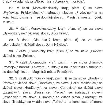
úřady“ vkládají slova „Albrechtice v Jizerských horách,“.
27. V části „Moravskoslezský kraj“, písm. f) se slova
„Fryčovice, Frýdek-Místek,“ nahrazují slovem „Fryčovice,“ a na
konci textu písmene f) se doplňují slova „ , Magistrát města Frýdek-
Místek“.
28. V části „Moravskoslezský kraj“, písm. n) se za slova
„Býkov-Láryšov,“ vkládají slova „Dívčí Hrad,“.
29. V části „Olomoucký kraj“, písm. d) se za slovo
„Bohuslávky,“ vkládají slova „Dolní Nětčice,“.
30. V části „Olomoucký kraj“, písm. f) se za slovo „Pavlov,“
vkládá slovo „Police,“.
31. V části „Olomoucký kraj“, písm. h) se slova „Plumlov,
Prostějov,“ nahrazují slovem „Plumlov,“ a na konci textu písmene h)
se doplňují slova „ , Magistrát města Prostějov“.
32. V části „Olomoucký kraj“, písm. i) se za slova „Brodek u
Přerova,“ vkládá slovo „Dobrčice,“, za slova „Horní Moštěnice,“ se
vkládá slovo „Hradčany,“, za slovo „Křenovice,“ se vkládá slovo
„Lazníčky,“, slova „Prosenice, Přerov,“ se nahrazují slovem
„Prosenice,“, za slovo „Říkovice,“ se vkládá slovo „Sobíšky,“, za
slovo „Troubky,“ se vkládá slovo „Tučín,“ a na konci textu písmene