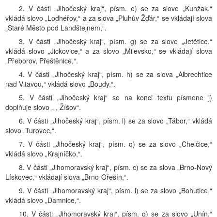
2. V části „Jihočeský kraj“, písm. e) se za slovo „Kunžak,“
vkládá slovo „Lodhéřov,“ a za slova „Pluhův Žďár,“ se vkládají slova
„Staré Město pod Landštejnem,“.
3. V části „Jihočeský kraj“, písm. g) se za slovo „Jetětice,“
vkládá slovo „Jickovice,“ a za slovo „Milevsko,“ se vkládají slova
„Přeborov, Přeštěnice,“.
4. V části „Jihočeský kraj“, písm. h) se za slova „Albrechtice
nad Vltavou,“ vkládá slovo „Boudy,“.
5. V části „Jihočeský kraj“ se na konci textu písmene j)
doplňuje slovo „ , Žíšov“.
6. V části „Jihočeský kraj“, písm. l) se za slovo „Tábor,“ vkládá
slovo „Turovec,“.
7. V části „Jihočeský kraj“, písm. q) se za slovo „Chelčice,“
vkládá slovo „Krajníčko,“.
8. V části „Jihomoravský kraj“, písm. c) se za slova „Brno-Nový
Lískovec,“ vkládají slova „Brno-Ořešín,“.
9. V části „Jihomoravský kraj“, písm. l) se za slovo „Bohutice,“
vkládá slovo „Damnice,“.
10. V části „Jihomoravský kraj“, písm. q) se za slovo „Unín,“