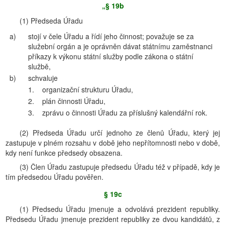
„§ 19b
(1) Předseda Úřadu
a)
stojí v čele Úřadu a řídí jeho činnost; považuje se za
služební orgán a je oprávněn dávat státnímu zaměstnanci
příkazy k výkonu státní služby podle zákona o státní
službě,
b)
schvaluje
1.
organizační strukturu Úřadu,
2.
plán činnosti Úřadu,
3.
zprávu o činnosti Úřadu za příslušný kalendářní rok.
(2) Předseda Úřadu určí jednoho ze členů Úřadu, který jej
zastupuje v plném rozsahu v době jeho nepřítomnosti nebo v době,
kdy není funkce předsedy obsazena.
(3) Člen Úřadu zastupuje předsedu Úřadu též v případě, kdy je
tím předsedou Úřadu pověřen.
§ 19c
(1) Předsedu Úřadu jmenuje a odvolává prezident republiky.
Předsedu Úřadu jmenuje prezident republiky ze dvou kandidátů, z