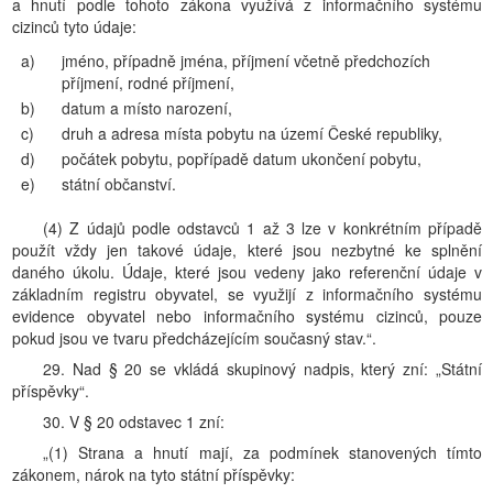
a hnutí podle tohoto zákona využívá z informačního systému
cizinců tyto údaje:
a)
jméno, případně jména, příjmení včetně předchozích
příjmení, rodné příjmení,
b)
datum a místo narození,
c)
druh a adresa místa pobytu na území České republiky,
d)
počátek pobytu, popřípadě datum ukončení pobytu,
e)
státní občanství.
(4) Z údajů podle odstavců 1 až 3 lze v konkrétním případě
použít vždy jen takové údaje, které jsou nezbytné ke splnění
daného úkolu. Údaje, které jsou vedeny jako referenční údaje v
základním registru obyvatel, se využijí z informačního systému
evidence obyvatel nebo informačního systému cizinců, pouze
pokud jsou ve tvaru předcházejícím současný stav.“.
29. Nad § 20 se vkládá skupinový nadpis, který zní: „Státní
příspěvky“.
30. V § 20 odstavec 1 zní:
„(1) Strana a hnutí mají, za podmínek stanovených tímto
zákonem, nárok na tyto státní příspěvky: