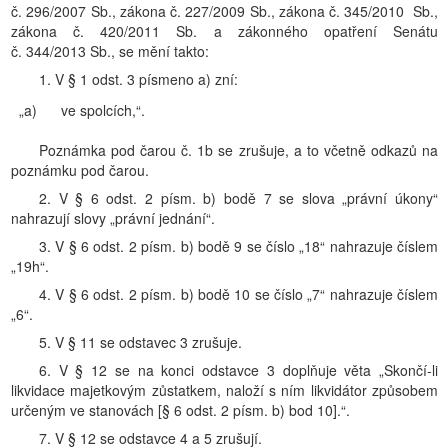
č. 296/2007 Sb., zákona č. 227/2009 Sb., zákona č. 345/2010 Sb.,
zákona č. 420/2011 Sb. a zákonného opatření Senátu
č. 344/2013 Sb., se mění takto:
1. V § 1 odst. 3 písmeno a) zní:
„a)
ve spolcích,“.
Poznámka pod čarou č. 1b se zrušuje, a to včetně odkazů na
poznámku pod čarou.
2. V § 6 odst. 2 písm. b) bodě 7 se slova „právní úkony“
nahrazují slovy „právní jednání“.
3. V § 6 odst. 2 písm. b) bodě 9 se číslo „18“ nahrazuje číslem
„19h“.
4. V § 6 odst. 2 písm. b) bodě 10 se číslo „7“ nahrazuje číslem
„6“.
5. V § 11 se odstavec 3 zrušuje.
6. V § 12 se na konci odstavce 3 doplňuje věta „Skončí-li
likvidace majetkovým zůstatkem, naloží s ním likvidátor způsobem
určeným ve stanovách [§ 6 odst. 2 písm. b) bod 10].“.
7. V § 12 se odstavce 4 a 5 zrušují.