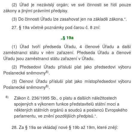
(2) Úřad je nezávislý orgán; ve své činnosti se řídí pouze
zákony a jinými právními předpisy.
(3) Do činnosti Úřadu lze zasahovat jen na základě zákona.“.
27. § 19a včetně poznámky pod čarou č. 8 zní:
„§ 19a
(1) Úřad tvoří předseda Úřadu, 4 členové Úřadu a další
zaměstnanci státu v něm zařazení. Předseda Úřadu a členové
Úřadu jsou zaměstnanci státu zařazení v Úřadu.
(2) Předsedovi Úřadu přísluší plat jako předsedovi výboru
8)
Poslanecké sněmovny
.
(3) Členovi Úřadu přísluší plat jako místopředsedovi výboru
8)
Poslanecké sněmovny
.
8)
Zákon č. 236/1995 Sb., o platu a dalších náležitostech
spojených s výkonem funkce představitelů státní moci a
některých státních orgánů a soudců a poslanců Evropského
parlamentu, ve znění pozdějších předpisů.“.
28. Za § 19a se vkládají nové § 19b až 19m, které znějí: