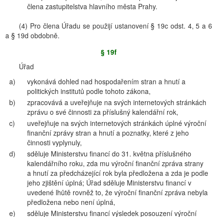
člena zastupitelstva hlavního města Prahy.
(4) Pro člena Úřadu se použijí ustanovení § 19c odst. 4, 5 a 6
a § 19d obdobně.
§ 19f
Úřad
a)
vykonává dohled nad hospodařením stran a hnutí a
politických institutů podle tohoto zákona,
b)
zpracovává a uveřejňuje na svých internetových stránkách
zprávu o své činnosti za příslušný kalendářní rok,
c)
uveřejňuje na svých internetových stránkách úplné výroční
finanční zprávy stran a hnutí a poznatky, které z jeho
činnosti vyplynuly,
d)
sděluje Ministerstvu financí do 31. května příslušného
kalendářního roku, zda mu výroční finanční zpráva strany
a hnutí za předcházející rok byla předložena a zda je podle
jeho zjištění úplná; Úřad sděluje Ministerstvu financí v
uvedené lhůtě rovněž to, že výroční finanční zpráva nebyla
předložena nebo není úplná,
e)
sděluje Ministerstvu financí výsledek posouzení výroční