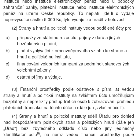
instituce nebo instituce elektronických peněz nebo u pobočky
zahraniční banky, platební instituce nebo instituce elektronických
peněz na území České republiky. To neplatí, jde-li o výdaje
nepřevyšující částku 5 000 Kč; tyto výdaje lze hradit v hotovosti.
(2) Strany a hnutí a politické instituty vedou oddělené účty pro
a)
příspěvky ze státního rozpočtu, příjmy z darů a jiných
bezúplatných plnění,
b)
plnění vyplývající z pracovněprávního vztahu ke straně a
hnutí a politickému institutu,
c)
financování volebních kampaní za podmínek stanovených
volebními zákony,
d)
ostatní příjmy a výdaje.
(3) Finanční prostředky podle odstavce 2 písm. a) vedou
strany a hnutí a politické instituty na zvláštním účtu umožňujícím
bezplatný a nepřetržitý přístup třetích osob k zobrazování přehledu
platebních transakcí na těchto účtech (dále jen „zvláštní účet“).
(4) Strany a hnutí a politické instituty sdělí Úřadu pro dohled
nad hospodařením politických stran a politických hnutí (dále jen
„Úřad“) bez zbytečného odkladu číslo nebo jiný jedinečný
6)
identifikátor účtu
, na němž vedou finanční prostředky podle