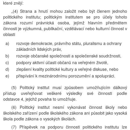
které znějí:
„(4) Strana a hnutí mohou založit nebo být členem jednoho
politického institutu; politickým institutem se pro účely tohoto
zákona rozumí právnická osoba, jejímž hlavním předmětem
činnosti je výzkumná, publikační, vzdělávací nebo kulturní činnost v
oblasti
a)
rozvoje demokracie, právního státu, pluralismu a ochrany
základních lidských práv,
b)
rozvoje občanské společnosti a společenské soudržnosti,
c)
podpory aktivní účasti občanů na veřejném životě,
d)
zlepšení kvality politické kultury a veřejné diskuse, nebo
e)
přispívání k mezinárodnímu porozumění a spolupráci.
(5) Politický institut musí způsobem umožňujícím dálkový
přístup uveřejňovat veškeré výsledky své činnosti podle
odstavce 4, jejichž povaha to umožňuje.
(6) Politický institut nesmí vykonávat činnost školy nebo
školského zařízení podle školského zákona ani působit jako vysoká
škola podle zákona o vysokých školách.
(7) Příspěvek na podporu činnosti politického institutu lze