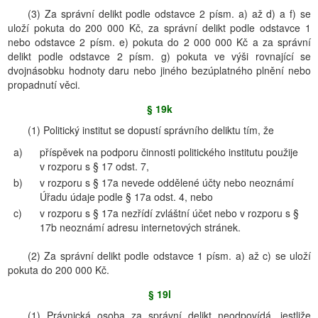
(3) Za správní delikt podle odstavce 2 písm. a) až d) a f) se
uloží pokuta do 200 000 Kč, za správní delikt podle odstavce 1
nebo odstavce 2 písm. e) pokuta do 2 000 000 Kč a za správní
delikt podle odstavce 2 písm. g) pokuta ve výši rovnající se
dvojnásobku hodnoty daru nebo jiného bezúplatného plnění nebo
propadnutí věci.
§ 19k
(1) Politický institut se dopustí správního deliktu tím, že
a)
příspěvek na podporu činnosti politického institutu použije
v rozporu s § 17 odst. 7,
b)
v rozporu s § 17a nevede oddělené účty nebo neoznámí
Úřadu údaje podle § 17a odst. 4, nebo
c)
v rozporu s § 17a nezřídí zvláštní účet nebo v rozporu s §
17b neoznámí adresu internetových stránek.
(2) Za správní delikt podle odstavce 1 písm. a) až c) se uloží
pokuta do 200 000 Kč.
§ 19l
(1) Právnická osoba za správní delikt neodpovídá, jestliže