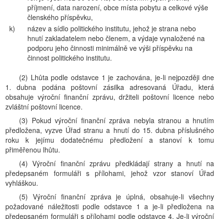
příjmení, data narození, obce místa pobytu a celkové výše
členského příspěvku,
k)
název a sídlo politického institutu, jehož je strana nebo
hnutí zakladatelem nebo členem, a výdaje vynaložené na
podporu jeho činnosti minimálně ve výši příspěvku na
činnost politického institutu.
(2) Lhůta podle odstavce 1 je zachována, je-li nejpozději dne
1. dubna podána poštovní zásilka adresovaná Úřadu, která
obsahuje výroční finanční zprávu, držiteli poštovní licence nebo
zvláštní poštovní licence.
(3) Pokud výroční finanční zpráva nebyla stranou a hnutím
předložena, vyzve Úřad stranu a hnutí do 15. dubna příslušného
roku k jejímu dodatečnému předložení a stanoví k tomu
přiměřenou lhůtu.
(4) Výroční finanční zprávu předkládají strany a hnutí na
předepsaném formuláři s přílohami, jehož vzor stanoví Úřad
vyhláškou.
(5) Výroční finanční zpráva je úplná, obsahuje-li všechny
požadované náležitosti podle odstavce 1 a je-li předložena na
předepsaném formuláři s přílohami podle odstavce 4. Je-li výroční