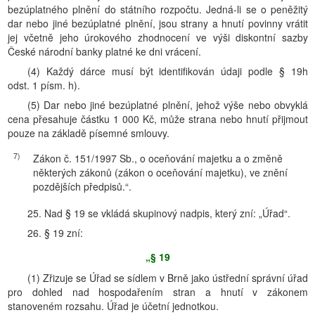
bezúplatného plnění do státního rozpočtu. Jedná-li se o peněžitý
dar nebo jiné bezúplatné plnění, jsou strany a hnutí povinny vrátit
jej včetně jeho úrokového zhodnocení ve výši diskontní sazby
České národní banky platné ke dni vrácení.
(4) Každý dárce musí být identifikován údaji podle § 19h
odst. 1 písm. h).
(5) Dar nebo jiné bezúplatné plnění, jehož výše nebo obvyklá
cena přesahuje částku 1 000 Kč, může strana nebo hnutí přijmout
pouze na základě písemné smlouvy.
7)
Zákon č. 151/1997 Sb., o oceňování majetku a o změně
některých zákonů (zákon o oceňování majetku), ve znění
pozdějších předpisů.“.
25. Nad § 19 se vkládá skupinový nadpis, který zní: „Úřad“.
26. § 19 zní:
„§ 19
(1) Zřizuje se Úřad se sídlem v Brně jako ústřední správní úřad
pro dohled nad hospodařením stran a hnutí v zákonem
stanoveném rozsahu. Úřad je účetní jednotkou.