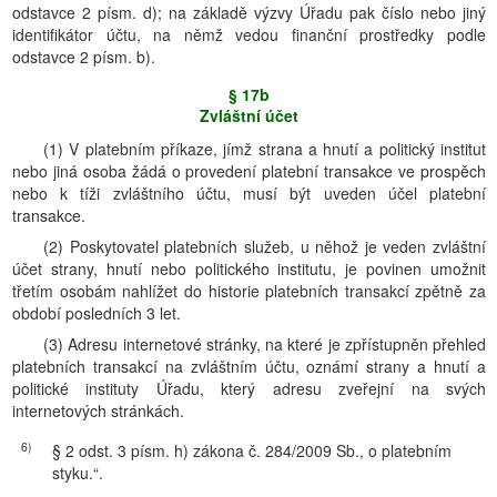
odstavce 2 písm. d); na základě výzvy Úřadu pak číslo nebo jiný
identifikátor účtu, na němž vedou finanční prostředky podle
odstavce 2 písm. b).
§ 17b
Zvláštní účet
(1) V platebním příkaze, jímž strana a hnutí a politický institut
nebo jiná osoba žádá o provedení platební transakce ve prospěch
nebo k tíži zvláštního účtu, musí být uveden účel platební
transakce.
(2) Poskytovatel platebních služeb, u něhož je veden zvláštní
účet strany, hnutí nebo politického institutu, je povinen umožnit
třetím osobám nahlížet do historie platebních transakcí zpětně za
období posledních 3 let.
(3) Adresu internetové stránky, na které je zpřístupněn přehled
platebních transakcí na zvláštním účtu, oznámí strany a hnutí a
politické instituty Úřadu, který adresu zveřejní na svých
internetových stránkách.
6)
§ 2 odst. 3 písm. h) zákona č. 284/2009 Sb., o platebním
styku.“.