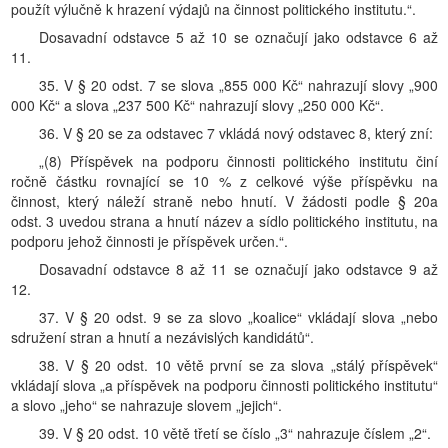
použít výlučně k hrazení výdajů na činnost politického institutu.“.
Dosavadní odstavce 5 až 10 se označují jako odstavce 6 až
11.
35. V § 20 odst. 7 se slova „855 000 Kč“ nahrazují slovy „900
000 Kč“ a slova „237 500 Kč“ nahrazují slovy „250 000 Kč“.
36. V § 20 se za odstavec 7 vkládá nový odstavec 8, který zní:
„(8) Příspěvek na podporu činnosti politického institutu činí
ročně částku rovnající se 10 % z celkové výše příspěvku na
činnost, který náleží straně nebo hnutí. V žádosti podle § 20a
odst. 3 uvedou strana a hnutí název a sídlo politického institutu, na
podporu jehož činnosti je příspěvek určen.“.
Dosavadní odstavce 8 až 11 se označují jako odstavce 9 až
12.
37. V § 20 odst. 9 se za slovo „koalice“ vkládají slova „nebo
sdružení stran a hnutí a nezávislých kandidátů“.
38. V § 20 odst. 10 větě první se za slova „stálý příspěvek“
vkládají slova „a příspěvek na podporu činnosti politického institutu“
a slovo „jeho“ se nahrazuje slovem „jejich“.
39. V § 20 odst. 10 větě třetí se číslo „3“ nahrazuje číslem „2“.