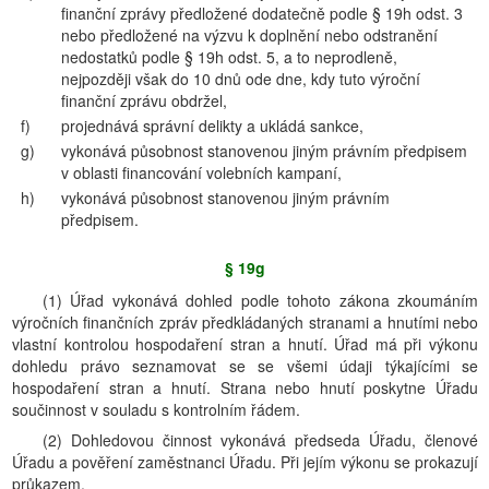
finanční zprávy předložené dodatečně podle § 19h odst. 3
nebo předložené na výzvu k doplnění nebo odstranění
nedostatků podle § 19h odst. 5, a to neprodleně,
nejpozději však do 10 dnů ode dne, kdy tuto výroční
finanční zprávu obdržel,
f)
projednává správní delikty a ukládá sankce,
g)
vykonává působnost stanovenou jiným právním předpisem
v oblasti financování volebních kampaní,
h)
vykonává působnost stanovenou jiným právním
předpisem.
§ 19g
(1) Úřad vykonává dohled podle tohoto zákona zkoumáním
výročních finančních zpráv předkládaných stranami a hnutími nebo
vlastní kontrolou hospodaření stran a hnutí. Úřad má při výkonu
dohledu právo seznamovat se se všemi údaji týkajícími se
hospodaření stran a hnutí. Strana nebo hnutí poskytne Úřadu
součinnost v souladu s kontrolním řádem.
(2) Dohledovou činnost vykonává předseda Úřadu, členové
Úřadu a pověření zaměstnanci Úřadu. Při jejím výkonu se prokazují
průkazem.