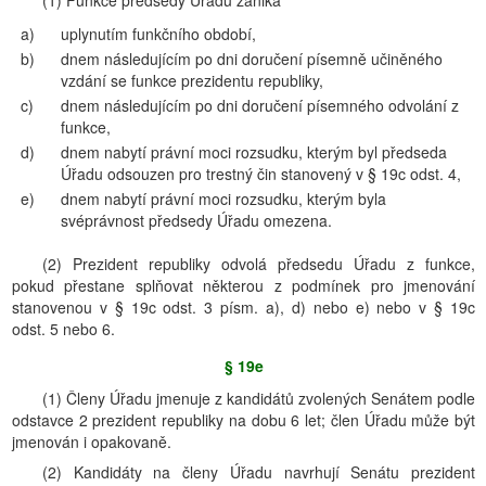
(1) Funkce předsedy Úřadu zaniká
a)
uplynutím funkčního období,
b)
dnem následujícím po dni doručení písemně učiněného
vzdání se funkce prezidentu republiky,
c)
dnem následujícím po dni doručení písemného odvolání z
funkce,
d)
dnem nabytí právní moci rozsudku, kterým byl předseda
Úřadu odsouzen pro trestný čin stanovený v § 19c odst. 4,
e)
dnem nabytí právní moci rozsudku, kterým byla
svéprávnost předsedy Úřadu omezena.
(2) Prezident republiky odvolá předsedu Úřadu z funkce,
pokud přestane splňovat některou z podmínek pro jmenování
stanovenou v § 19c odst. 3 písm. a), d) nebo e) nebo v § 19c
odst. 5 nebo 6.
§ 19e
(1) Členy Úřadu jmenuje z kandidátů zvolených Senátem podle
odstavce 2 prezident republiky na dobu 6 let; člen Úřadu může být
jmenován i opakovaně.
(2) Kandidáty na členy Úřadu navrhují Senátu prezident