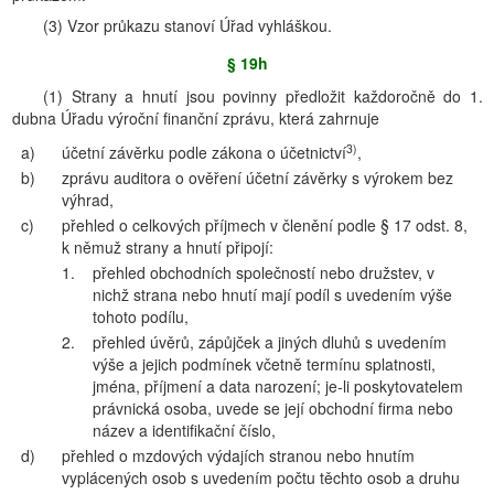
(3) Vzor průkazu stanoví Úřad vyhláškou.
§ 19h
(1) Strany a hnutí jsou povinny předložit každoročně do 1.
dubna Úřadu výroční finanční zprávu, která zahrnuje
3)
a)
účetní závěrku podle zákona o účetnictví
,
b)
zprávu auditora o ověření účetní závěrky s výrokem bez
výhrad,
c)
přehled o celkových příjmech v členění podle § 17 odst. 8,
k němuž strany a hnutí připojí:
1.
přehled obchodních společností nebo družstev, v
nichž strana nebo hnutí mají podíl s uvedením výše
tohoto podílu,
2.
přehled úvěrů, zápůjček a jiných dluhů s uvedením
výše a jejich podmínek včetně termínu splatnosti,
jména, příjmení a data narození; je-li poskytovatelem
právnická osoba, uvede se její obchodní firma nebo
název a identifikační číslo,
d)
přehled o mzdových výdajích stranou nebo hnutím
vyplácených osob s uvedením počtu těchto osob a druhu