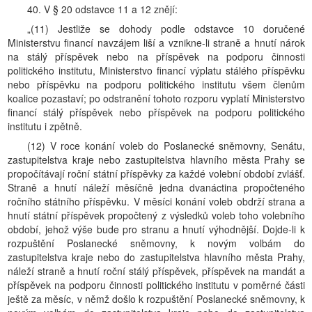
40. V § 20 odstavce 11 a 12 znějí:
„(11) Jestliže se dohody podle odstavce 10 doručené
Ministerstvu financí navzájem liší a vznikne-li straně a hnutí nárok
na stálý příspěvek nebo na příspěvek na podporu činnosti
politického institutu, Ministerstvo financí výplatu stálého příspěvku
nebo příspěvku na podporu politického institutu všem členům
koalice pozastaví; po odstranění tohoto rozporu vyplatí Ministerstvo
financí stálý příspěvek nebo příspěvek na podporu politického
institutu i zpětně.
(12) V roce konání voleb do Poslanecké sněmovny, Senátu,
zastupitelstva kraje nebo zastupitelstva hlavního města Prahy se
propočítávají roční státní příspěvky za každé volební období zvlášť.
Straně a hnutí náleží měsíčně jedna dvanáctina propočteného
ročního státního příspěvku. V měsíci konání voleb obdrží strana a
hnutí státní příspěvek propočtený z výsledků voleb toho volebního
období, jehož výše bude pro stranu a hnutí výhodnější. Dojde-li k
rozpuštění Poslanecké sněmovny, k novým volbám do
zastupitelstva kraje nebo do zastupitelstva hlavního města Prahy,
náleží straně a hnutí roční stálý příspěvek, příspěvek na mandát a
příspěvek na podporu činnosti politického institutu v poměrné části
ještě za měsíc, v němž došlo k rozpuštění Poslanecké sněmovny, k