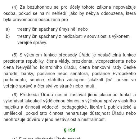
(4) Za bezúhonnou se pro účely tohoto zákona nepovažuje
osoba, pokud se na ni nehledí, jako by nebyla odsouzena, která
byla pravomocně odsouzena pro
a)
trestný čin spáchaný úmyslně, nebo
b)
trestný čin spáchaný z nedbalosti v souvislosti s výkonem
veřejné správy.
(5) S výkonem funkce předsedy Úřadu je neslučitelná funkce
prezidenta republiky, člena vlády, prezidenta, viceprezidenta nebo
člena Nejvyššího kontrolního úřadu, člena bankovní rady České
národní banky, poslance nebo senátora, poslance Evropského
parlamentu, soudce, státního zástupce, jakákoli jiná funkce ve
veřejné správě a členství ve straně nebo hnutí.
(6) Předseda Úřadu nesmí zastávat jinou placenou funkci a
vykonávat jakoukoli výdělečnou činnost s výjimkou správy vlastního
majetku a činnosti vědecké, pedagogické, literární, publicistické a
umělecké, pokud tato činnost nenarušuje důstojnost Úřadu nebo
neohrožuje důvěru v jeho nezávislost a nestrannost.
§ 19d