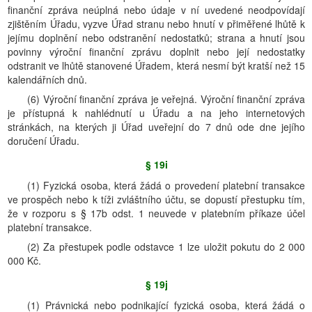
finanční zpráva neúplná nebo údaje v ní uvedené neodpovídají
zjištěním Úřadu, vyzve Úřad stranu nebo hnutí v přiměřené lhůtě k
jejímu doplnění nebo odstranění nedostatků; strana a hnutí jsou
povinny výroční finanční zprávu doplnit nebo její nedostatky
odstranit ve lhůtě stanovené Úřadem, která nesmí být kratší než 15
kalendářních dnů.
(6) Výroční finanční zpráva je veřejná. Výroční finanční zpráva
je přístupná k nahlédnutí u Úřadu a na jeho internetových
stránkách, na kterých ji Úřad uveřejní do 7 dnů ode dne jejího
doručení Úřadu.
§ 19i
(1) Fyzická osoba, která žádá o provedení platební transakce
ve prospěch nebo k tíži zvláštního účtu, se dopustí přestupku tím,
že v rozporu s § 17b odst. 1 neuvede v platebním příkaze účel
platební transakce.
(2) Za přestupek podle odstavce 1 lze uložit pokutu do 2 000
000 Kč.
§ 19j
(1) Právnická nebo podnikající fyzická osoba, která žádá o