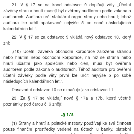
21. V § 17 se na konci odstavce 9 doplňují věty „Účetní
závěrky stran a hnutí musejí být ověřeny auditorem podle zákona o
auditorech. Auditora určí statutární orgán strany nebo hnutí; téhož
auditora lze určit opakovaně nejvýše 5 po sobě následujících
kalendářních let.“.
22. V § 17 se za odstavec 9 vkládá nový odstavec 10, který
zní:
„(10) Účetní závěrka obchodní korporace založené stranou
nebo hnutím nebo obchodní korporace, na níž se strana nebo
hnutí účastní jako společník nebo člen, musí být ověřena
auditorem podle zákona o auditorech. Téhož auditora pro ověření
účetní závěrky podle věty první lze určit nejvýše 5 po sobě
následujících kalendářních let.“.
Dosavadní odstavec 10 se označuje jako odstavec 11.
23. Za § 17 se vkládají nové § 17a a 17b, které včetně
poznámky pod čarou č. 6 znějí:
„§ 17a
(1) Strany a hnutí a politické instituty používají ke své činnosti
pouze finanční prostředky vedené na účtech u banky, platební