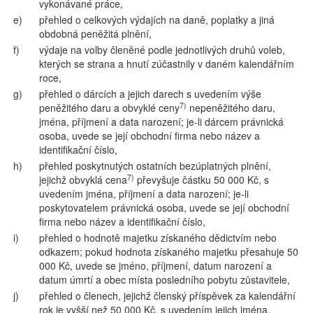
vykonávané práce,
e)
přehled o celkových výdajích na daně, poplatky a jiná
obdobná peněžitá plnění,
f)
výdaje na volby členěné podle jednotlivých druhů voleb,
kterých se strana a hnutí zúčastnily v daném kalendářním
roce,
g)
přehled o dárcích a jejich darech s uvedením výše
7)
peněžitého daru a obvyklé ceny
nepeněžitého daru,
jména, příjmení a data narození; je-li dárcem právnická
osoba, uvede se její obchodní firma nebo název a
identifikační číslo,
h)
přehled poskytnutých ostatních bezúplatných plnění,
7)
jejichž obvyklá cena
převyšuje částku 50 000 Kč, s
uvedením jména, příjmení a data narození; je-li
poskytovatelem právnická osoba, uvede se její obchodní
firma nebo název a identifikační číslo,
i)
přehled o hodnotě majetku získaného dědictvím nebo
odkazem; pokud hodnota získaného majetku přesahuje 50
000 Kč, uvede se jméno, příjmení, datum narození a
datum úmrtí a obec místa posledního pobytu zůstavitele,
j)
přehled o členech, jejichž členský příspěvek za kalendářní
rok je vyšší než 50 000 Kč, s uvedením jejich jména,