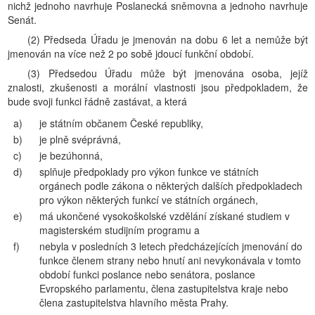
nichž jednoho navrhuje Poslanecká sněmovna a jednoho navrhuje
Senát.
(2) Předseda Úřadu je jmenován na dobu 6 let a nemůže být
jmenován na více než 2 po sobě jdoucí funkční období.
(3) Předsedou Úřadu může být jmenována osoba, jejíž
znalosti, zkušenosti a morální vlastnosti jsou předpokladem, že
bude svoji funkci řádně zastávat, a která
a)
je státním občanem České republiky,
b)
je plně svéprávná,
c)
je bezúhonná,
d)
splňuje předpoklady pro výkon funkce ve státních
orgánech podle zákona o některých dalších předpokladech
pro výkon některých funkcí ve státních orgánech,
e)
má ukončené vysokoškolské vzdělání získané studiem v
magisterském studijním programu a
f)
nebyla v posledních 3 letech předcházejících jmenování do
funkce členem strany nebo hnutí ani nevykonávala v tomto
období funkci poslance nebo senátora, poslance
Evropského parlamentu, člena zastupitelstva kraje nebo
člena zastupitelstva hlavního města Prahy.