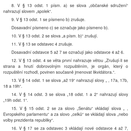
8. V § 13 odst. 1 písm. a) se slova „občanské sdružení“
nahrazují slovem „spolek“.
9. V § 13 odst. 1 se písmeno b) zrušuje.
Dosavadní písmeno c) se označuje jako písmeno b).
10. V § 13 odst. 2 se slova „a písm. b)“ zrušují.
11. V § 13 se odstavec 4 zrušuje.
Dosavadní odstavce 5 až 7 se označují jako odstavce 4 až 6.
12. V § 13 odst. 4 se věta první nahrazuje větou „Zrušují-li se
strana a hnutí dobrovolným rozpuštěním, je orgán, který o
rozpuštění rozhodl, povinen současně jmenovat likvidátora.“.
13. V § 14 odst. 1 se slova „až 19“ nahrazují slovy „ , 17a, 17b,
18 a 19h“.
14. V § 14 odst. 3 se slova „18 odst. 1 a 2“ nahrazují slovy
„19h odst. 1“.
15. V § 15 odst. 2 se za slovo „Senátu“ vkládají slova „ ,
Evropského parlamentu“ a za slovo „celků“ se vkládají slova „nebo
volby prezidenta republiky“.
16. V § 17 se za odstavec 3 vkládají nové odstavce 4 až 7,