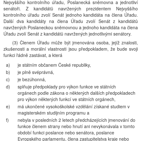
Nejvyššího kontrolního úřadu, Poslanecká sněmovna a jednotliví
senátoři. Z kandidátů navržených prezidentem Nejvyššího
kontrolního úřadu zvolí Senát jednoho kandidáta na člena Úřadu.
Další dva kandidáty na člena Úřadu zvolí Senát z kandidátů
navržených Poslaneckou sněmovnou a jednoho kandidáta na člena
Úřadu zvolí Senát z kandidátů navržených jednotlivými senátory.
(3) Členem Úřadu může být jmenována osoba, jejíž znalosti,
zkušenosti a morální vlastnosti jsou předpokladem, že bude svoji
funkci řádně zastávat, a která
a)
je státním občanem České republiky,
b)
je plně svéprávná,
c)
je bezúhonná,
d)
splňuje předpoklady pro výkon funkce ve státních
orgánech podle zákona o některých dalších předpokladech
pro výkon některých funkcí ve státních orgánech,
e)
má ukončené vysokoškolské vzdělání získané studiem v
magisterském studijním programu a
f)
nebyla v posledních 2 letech předcházejících jmenování do
funkce členem strany nebo hnutí ani nevykonávala v tomto
období funkci poslance nebo senátora, poslance
Evropského parlamentu, člena zastupitelstva kraje nebo