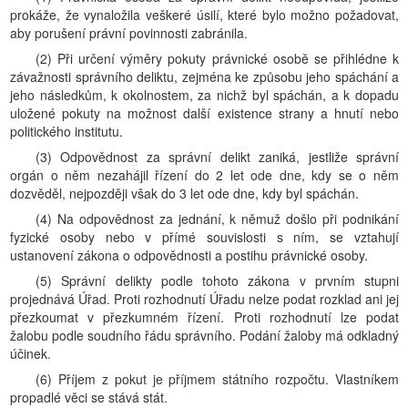
prokáže, že vynaložila veškeré úsilí, které bylo možno požadovat,
aby porušení právní povinnosti zabránila.
(2) Při určení výměry pokuty právnické osobě se přihlédne k
závažnosti správního deliktu, zejména ke způsobu jeho spáchání a
jeho následkům, k okolnostem, za nichž byl spáchán, a k dopadu
uložené pokuty na možnost další existence strany a hnutí nebo
politického institutu.
(3) Odpovědnost za správní delikt zaniká, jestliže správní
orgán o něm nezahájil řízení do 2 let ode dne, kdy se o něm
dozvěděl, nejpozději však do 3 let ode dne, kdy byl spáchán.
(4) Na odpovědnost za jednání, k němuž došlo při podnikání
fyzické osoby nebo v přímé souvislosti s ním, se vztahují
ustanovení zákona o odpovědnosti a postihu právnické osoby.
(5) Správní delikty podle tohoto zákona v prvním stupni
projednává Úřad. Proti rozhodnutí Úřadu nelze podat rozklad ani jej
přezkoumat v přezkumném řízení. Proti rozhodnutí lze podat
žalobu podle soudního řádu správního. Podání žaloby má odkladný
účinek.
(6) Příjem z pokut je příjmem státního rozpočtu. Vlastníkem
propadlé věci se stává stát.