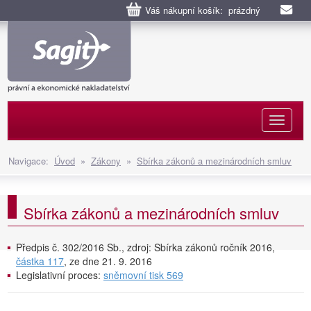
Váš nákupní košík: prázdný
Naviga
Navigace:
Úvod
»
Zákony
»
Sbírka zákonů a mezinárodních smluv
Sbírka zákonů a mezinárodních smluv
Předpis č. 302/2016 Sb., zdroj: Sbírka zákonů ročník 2016,
částka 117
, ze dne 21. 9. 2016
Legislativní proces:
sněmovní tisk 569