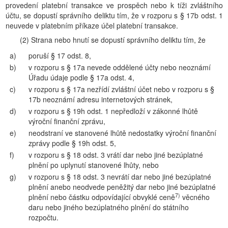
provedení platební transakce ve prospěch nebo k tíži zvláštního
účtu, se dopustí správního deliktu tím, že v rozporu s § 17b odst. 1
neuvede v platebním příkaze účel platební transakce.
(2) Strana nebo hnutí se dopustí správního deliktu tím, že
a)
poruší § 17 odst. 8,
b)
v rozporu s § 17a nevede oddělené účty nebo neoznámí
Úřadu údaje podle § 17a odst. 4,
c)
v rozporu s § 17a nezřídí zvláštní účet nebo v rozporu s §
17b neoznámí adresu internetových stránek,
d)
v rozporu s § 19h odst. 1 nepředloží v zákonné lhůtě
výroční finanční zprávu,
e)
neodstraní ve stanovené lhůtě nedostatky výroční finanční
zprávy podle § 19h odst. 5,
f)
v rozporu s § 18 odst. 3 vrátí dar nebo jiné bezúplatné
plnění po uplynutí stanovené lhůty, nebo
g)
v rozporu s § 18 odst. 3 nevrátí dar nebo jiné bezúplatné
plnění anebo neodvede peněžitý dar nebo jiné bezúplatné
7)
plnění nebo částku odpovídající obvyklé ceně
věcného
daru nebo jiného bezúplatného plnění do státního
rozpočtu.