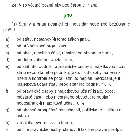
24. § 18 včetně poznámky pod čarou č. 7 zní:
„§ 18
(1) Strany a hnutí nesmějí přijmout dar nebo jiné bezúplatné
plnění
a)
od státu, nestanoví-li tento zákon jinak,
b)
od příspěvkové organizace,
c)
od obce, městské části, městského obvodu a kraje,
d)
od dobrovolného svazku obcí,
e)
od státního podniku a právnické osoby s majetkovou účastí
státu nebo státního podniku, jakož i od osoby, na jejímž
řízení a kontrole se podílí stát; to neplatí, nedosahuje-li
majetková účast státu nebo státního podniku 10 %,
f)
od právnické osoby s majetkovou účastí kraje, obce,
městské části nebo městského obvodu; to neplatí,
nedosahuje-li majetková účast 10 %,
g)
od obecně prospěšné společnosti, politického institutu a
ústavu,
h)
z majetku svěřenského fondu,
i)
od jiné právnické osoby, stanoví-li tak jiný právní předpis,