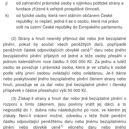
j)
od zahraniční právnické osoby s výjimkou politické strany a
fundace zřízené k veřejně prospěšné činnosti,
k)
od fyzické osoby, která není státním občanem České
republiky; to neplatí, jedná-li se o osobu, která má právo
volit na území České republiky do Evropského parlamentu.
(2) Strany a hnutí nesmějí přijmout dar nebo jiné bezúplatné
plnění, pokud by součet všech peněžitých darů, popřípadě
7)
peněžních částek odpovídajících obvyklé ceně
daru nebo jiného
bezúplatného plnění přijatých od jedné a téže osoby přesáhl v
jednom kalendářním roce částku 3 000 000 Kč. Za jednu a tutéž
osobu se považuje i právnická osoba, která je ve vztahu k osobě
podle věty první osobou ovládající nebo ovládanou. Je-li dárce
nebo poskytovatel jiného bezúplatného plnění členem strany nebo
hnutí, považuje se za dar nebo jiné bezúplatné plnění i členský
příspěvek v částce přesahující výši 50 000 Kč.
(3) Získají-li strany a hnutí dar nebo jiné bezúplatné plnění v
rozporu s tímto zákonem, jsou povinny vrátit jej dárci, a to
nejpozději do 1. dubna roku následujícího po roce, ve kterém jej
získaly. Není-li vrácení možné, odvedou v téže lhůtě peněžní
částku odpovídající peněžitému daru nebo jinému bezúplatnému
7)
plnění nebo obvyklé ceně
věcného daru nebo jiného