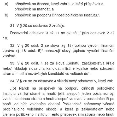
a)
příspěvek na činnost, který zahrnuje stálý příspěvek a
příspěvek na mandát, a
b)
příspěvek na podporu činnosti politického institutu.“.
31. V § 20 se odstavec 2 zrušuje.
Dosavadní odstavce 3 až 11 se označují jako odstavce 2 až
10.
32. V § 20 odst. 2 se slova „(§ 18) úplnou výroční finanční
zprávu (§ 18 odst. 5)“ nahrazují slovy „úplnou výroční finanční
zprávu“.
33. V § 20 odst. 4 se za slova „Senátu, zastupitelstva kraje
nebo“ vkládají slova „na kandidátní listině koalice nebo sdružení
stran a hnutí a nezávislých kandidátů ve volbách do“.
34. V § 20 se za odstavec 4 vkládá nový odstavec 5, který zní:
„(5) Nárok na příspěvek na podporu činnosti politického
institutu vzniká straně a hnutí, jejíž alespoň jeden poslanec byl
zvolen za danou stranu a hnutí alespoň ve dvou z posledních tří po
sobě jdoucích volebních období Poslanecké sněmovny včetně
probíhajícího volebního období a která je zakladatelem nebo
členem politického institutu. Tento příspěvek smí strana nebo hnutí