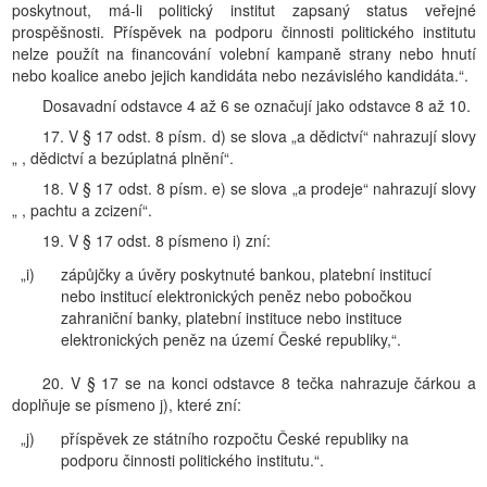
poskytnout, má-li politický institut zapsaný status veřejné
prospěšnosti. Příspěvek na podporu činnosti politického institutu
nelze použít na financování volební kampaně strany nebo hnutí
nebo koalice anebo jejich kandidáta nebo nezávislého kandidáta.“.
Dosavadní odstavce 4 až 6 se označují jako odstavce 8 až 10.
17. V § 17 odst. 8 písm. d) se slova „a dědictví“ nahrazují slovy
„ , dědictví a bezúplatná plnění“.
18. V § 17 odst. 8 písm. e) se slova „a prodeje“ nahrazují slovy
„ , pachtu a zcizení“.
19. V § 17 odst. 8 písmeno i) zní:
„i)
zápůjčky a úvěry poskytnuté bankou, platební institucí
nebo institucí elektronických peněz nebo pobočkou
zahraniční banky, platební instituce nebo instituce
elektronických peněz na území České republiky,“.
20. V § 17 se na konci odstavce 8 tečka nahrazuje čárkou a
doplňuje se písmeno j), které zní:
„j)
příspěvek ze státního rozpočtu České republiky na
podporu činnosti politického institutu.“.