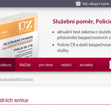
Váš nákupní košík:
bní poměr příslušníků bezpečnostních sborů, Policie ČR, Vězeňská sl
služby
zákony
M
á
D
áti
pro obce
ostatní
kontakty
 a mezinárodních smluv
dních smluv