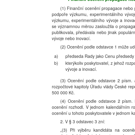
(1) Finanční ocenění propagace nebo 
podpoře výzkumu, experimentálního vývoje
výzkumu, experimentálního vývoje a inova
se významnou měrou zasloužila o propagac
publikovala, předávala nebo jinak populárn
vývoje nebo inovací.
(2) Ocenění podle odstavce 1 může udě
a)
předseda Rady jako Cenu předsedy 
b)
kterýkoliv poskytovatel, z jehož ro
vývoje a inovací.
(3) Ocenění podle odstavce 2 písm. 
rozpočtové kapitoly Úřadu vlády České repu
500 000 Kč.
(4) Ocenění podle odstavce 2 písm. b
ocenění rozhodl. V jednom kalendářním ro
ocenění u tohoto poskytovatele v jednom k
2. V § 3 odstavec 3 zní:
„(3) Při výběru kandidáta na oceně