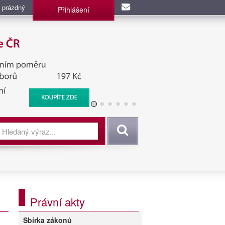
 prázdný
Přihlášení
užba, BIS, Zpravodajské
Vyhledat
Právní akty
Sbírka zákonů