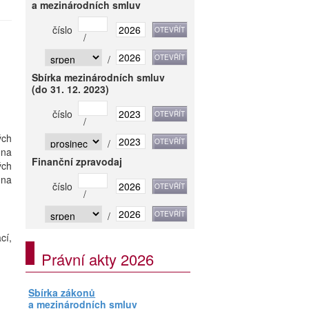
a mezinárodních smluv
číslo
/
/
Sbírka mezinárodních smluv
(do 31. 12. 2023)
číslo
/
ých
/
ona
Finanční zpravodaj
ých
ona
číslo
/
/
cí,
Právní akty 2026
Sbírka zákonů
a mezinárodních smluv