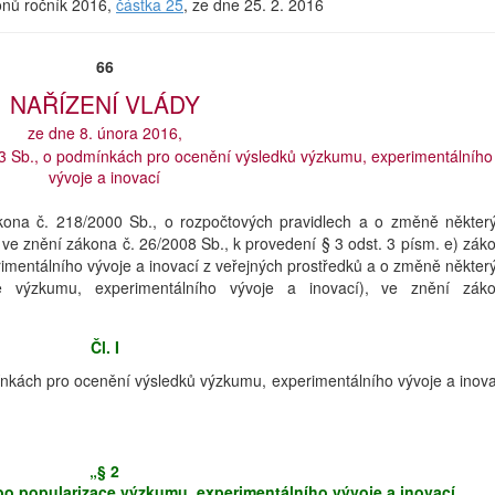
konů ročník 2016,
částka 25
, ze dne 25. 2. 2016
66
NAŘÍZENÍ VLÁDY
ze dne 8. února 2016,
13 Sb., o podmínkách pro ocenění výsledků výzkumu, experimentálního
vývoje a inovací
ákona č. 218/2000 Sb., o rozpočtových pravidlech a o změně někter
, ve znění zákona č. 26/2008 Sb., k provedení § 3 odst. 3 písm. e) zák
imentálního vývoje a inovací z veřejných prostředků a o změně někter
e výzkumu, experimentálního vývoje a inovací), ve znění zák
Čl. I
ínkách pro ocenění výsledků výzkumu, experimentálního vývoje a inova
„§ 2
o popularizace výzkumu, experimentálního vývoje a inovací