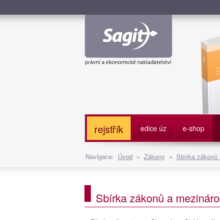
Služe
rejstřík
edice úz
e-shop
Navigace:
Úvod
»
Zákony
»
Sbírka zákonů
Sbírka zákonů a mezináro