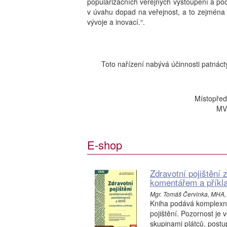
popularizačních veřejných vystoupení a poč
v úvahu dopad na veřejnost, a to zejména
vývoje a inovací.“.
Toto nařízení nabývá účinnosti patnác
Místopřed
MV
E-shop
Zdravotní pojištěn
komentářem a příkl
Mgr. Tomáš Červinka, MHA, P
Kniha podává komplexní 
pojištění. Pozornost je
skupinami plátců, postup