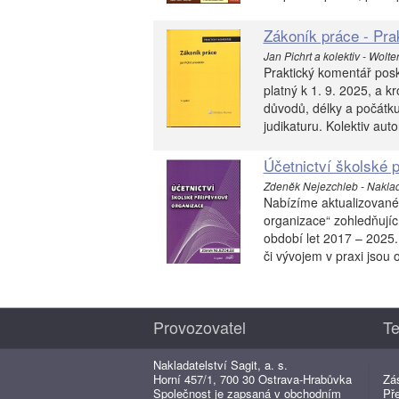
Zákoník práce - Pra
Jan Pichrt a kolektiv - Wolte
Praktický komentář posk
platný k 1. 9. 2025, a 
důvodů, délky a počátk
judikaturu. Kolektiv aut
Účetnictví školské 
Zdeněk Nejezchleb - Naklad
Nabízíme aktualizované 
organizace“ zohledňující
období let 2017 – 2025.
či vývojem v praxi jsou
Provozovatel
Te
Nakladatelství Sagit, a. s.
Horní 457/1, 700 30 Ostrava-Hrabůvka
Zá
Společnost je zapsaná v obchodním
Př