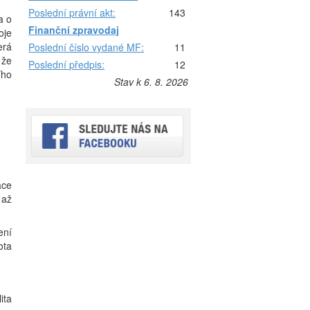
Poslední právní akt:
143
a o
Finanční zpravodaj
oje
erá
Poslední číslo vydané MF:
11
 že
Poslední předpis:
12
ího
Stav k 6. 8. 2026
ace
 až
ení
ota
ita