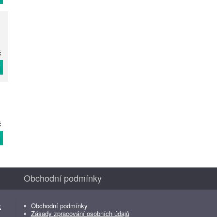
č
T
č
T
Obchodní podmínky
Obchodní podmínky
z
Zásady zpracování osobních údajů
z