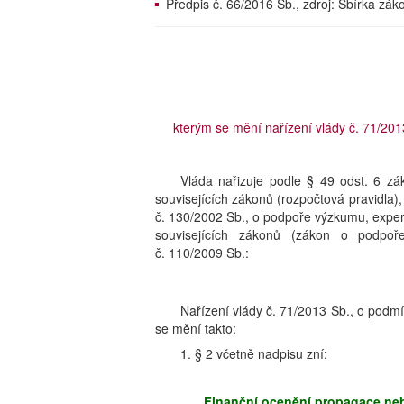
Předpis č. 66/2016 Sb., zdroj: Sbírka zá
kterým se mění nařízení vlády č. 71/20
Vláda nařizuje podle § 49 odst. 6 z
souvisejících zákonů (rozpočtová pravidla)
č. 130/2002 Sb., o podpoře výzkumu, exper
souvisejících zákonů (zákon o podpoř
č. 110/2009 Sb.:
Nařízení vlády č. 71/2013 Sb., o podm
se mění takto:
1. § 2 včetně nadpisu zní:
Finanční ocenění propagace neb