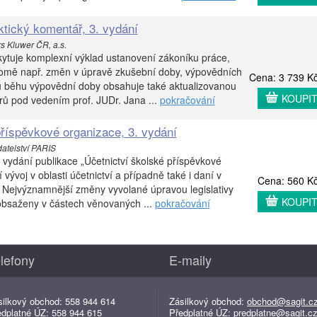
ktický komentář, 3. vydání
rs Kluwer ČR, a.s.
ytuje komplexní výklad ustanovení zákoníku práce,
kromě např. změn v úpravě zkušební doby, výpovědních
Cena: 3 739 K
u běhu výpovědní doby obsahuje také aktualizovanou
KOUPI
orů pod vedením prof. JUDr. Jana ...
pokračování
příspěvkové organizace, 3. vydání
atelství PARIS
vydání publikace „Účetnictví školské příspěvkové
 vývoj v oblasti účetnictví a případně také i daní v
Cena: 560 K
 Nejvýznamnější změny vyvolané úpravou legislativy
KOUPI
 obsaženy v částech věnovaných ...
pokračování
lefony
E-maily
silkový obchod: 558 944 614
Zásilkový obchod:
obchod@sagit.c
edplatné ÚZ: 558 944 615
Předplatné ÚZ:
predplatne@sagit.c