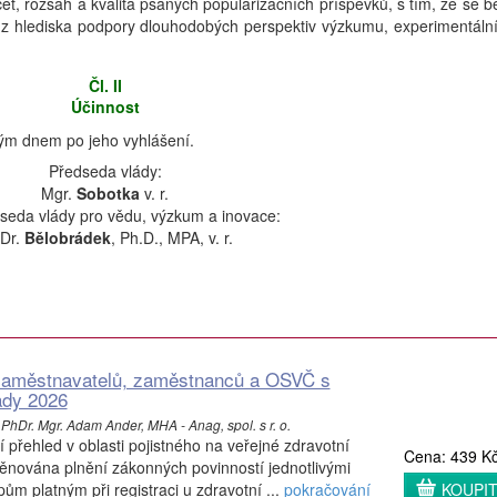
et, rozsah a kvalita psaných popularizačních příspěvků, s tím, že se b
 z hlediska podpory dlouhodobých perspektiv výzkumu, experimentáln
Čl. II
Účinnost
tým dnem po jeho vyhlášení.
Předseda vlády:
Mgr.
Sobotka
v. r.
seda vlády pro vědu, výzkum a inovace:
Dr.
Bělobrádek
, Ph.D., MPA, v. r.
í zaměstnavatelů, zaměstnanců a OSVČ s
ady 2026
hDr. Mgr. Adam Ander, MHA - Anag, spol. s r. o.
přehled v oblasti pojistného na veřejné zdravotní
Cena: 439 K
 věnována plnění zákonných povinností jednotlivými
ům platným při registraci u zdravotní ...
pokračování
KOUPI