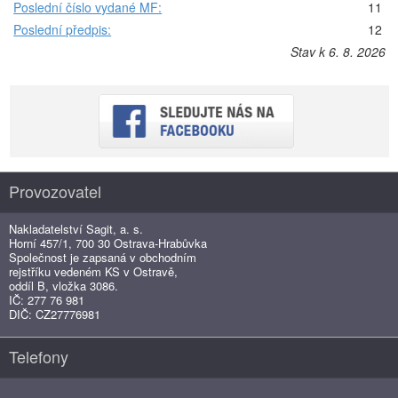
Poslední číslo vydané MF:
11
Poslední předpis:
12
Stav k 6. 8. 2026
Provozovatel
Nakladatelství Sagit, a. s.
Horní 457/1, 700 30 Ostrava-Hrabůvka
Společnost je zapsaná v obchodním
rejstříku vedeném KS v Ostravě,
oddíl B, vložka 3086.
IČ: 277 76 981
DIČ: CZ27776981
Telefony