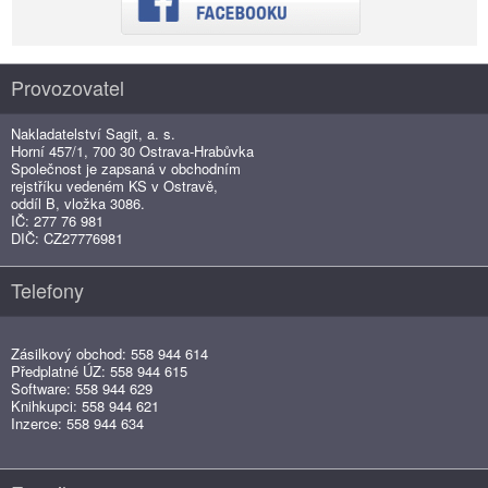
Provozovatel
Nakladatelství Sagit, a. s.
Horní 457/1, 700 30 Ostrava-Hrabůvka
Společnost je zapsaná v obchodním
rejstříku vedeném KS v Ostravě,
oddíl B, vložka 3086.
IČ: 277 76 981
DIČ: CZ27776981
Telefony
Zásilkový obchod: 558 944 614
Předplatné ÚZ: 558 944 615
Software: 558 944 629
Knihkupci: 558 944 621
Inzerce: 558 944 634