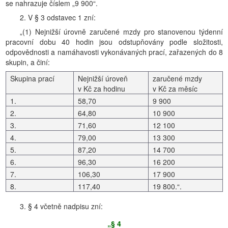
se nahrazuje číslem „9 900“.
2. V § 3 odstavec 1 zní:
„(1) Nejnižší úrovně zaručené mzdy pro stanovenou týdenní
pracovní dobu 40 hodin jsou odstupňovány podle složitosti,
odpovědnosti a namáhavosti vykonávaných prací, zařazených do 8
skupin, a činí:
Skupina prací
Nejnižší úroveň
zaručené mzdy
v Kč za hodinu
v Kč za měsíc
1.
58,70
9 900
2.
64,80
10 900
3.
71,60
12 100
4.
79,00
13 300
5.
87,20
14 700
6.
96,30
16 200
7.
106,30
17 900
8.
117,40
19 800.“.
3. § 4 včetně nadpisu zní:
„§ 4