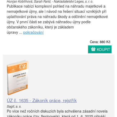
Hunjan Koblihová, Sarah Farid, - Nakladatelství Leges, s. r. o.
Publikace nabízí komplexní pohled na náhradu majetkové a
nemajetkové újmy, ale i návod na řešení situací vzniklých při
uplatňování práva na náhradu škody a odčinění nemajetkové
újmy. V první části se zabývá náhradou újmy podle
občanského zákoníku, který je základem
úpravy ...
pokračování
Cena: 880 Kč
KOUPIT
ÚZ č. 1635 - Zákoník práce, rejstřík
Sagit, a. s.
Po více než ročních diskuzích byla schválena zásadní novela
zákoníku práce (tzv. flexinovela), která od 1. 6. 2025 přináší