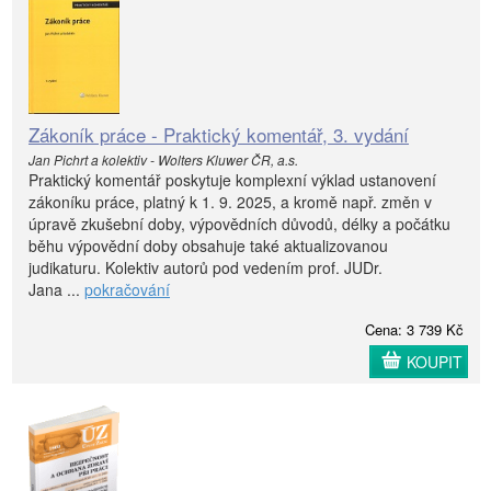
Zákoník práce - Praktický komentář, 3. vydání
Jan Pichrt a kolektiv - Wolters Kluwer ČR, a.s.
Praktický komentář poskytuje komplexní výklad ustanovení
zákoníku práce, platný k 1. 9. 2025, a kromě např. změn v
úpravě zkušební doby, výpovědních důvodů, délky a počátku
běhu výpovědní doby obsahuje také aktualizovanou
judikaturu. Kolektiv autorů pod vedením prof. JUDr.
Jana ...
pokračování
Cena: 3 739 Kč
KOUPIT