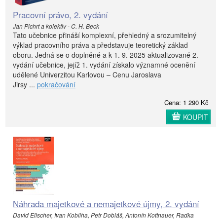
Pracovní právo, 2. vydání
Jan Pichrt a kolektiv - C. H. Beck
Tato učebnice přináší komplexní, přehledný a srozumitelný
výklad pracovního práva a představuje teoretický základ
oboru. Jedná se o doplněné a k 1. 9. 2025 aktualizované 2.
vydání učebnice, jejíž 1. vydání získalo významné ocenění
udělené Univerzitou Karlovou – Cenu Jaroslava
Jirsy ...
pokračování
Cena: 1 290 Kč
KOUPIT
Náhrada majetkové a nemajetkové újmy, 2. vydání
David Elischer, Ivan Kobliha, Petr Dobiáš, Antonín Kottnauer, Radka