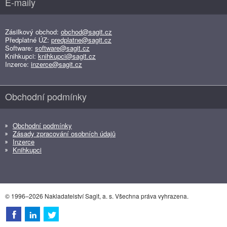
E-maily
Zásilkový obchod:
obchod@sagit.cz
Předplatné ÚZ:
predplatne@sagit.cz
Software:
software@sagit.cz
Knihkupci:
knihkupci@sagit.cz
Inzerce:
inzerce@sagit.cz
Obchodní podmínky
Obchodní podmínky
Zásady zpracování osobních údajů
Inzerce
Knihkupci
© 1996–2026 Nakladatelství Sagit, a. s. Všechna práva vyhrazena.