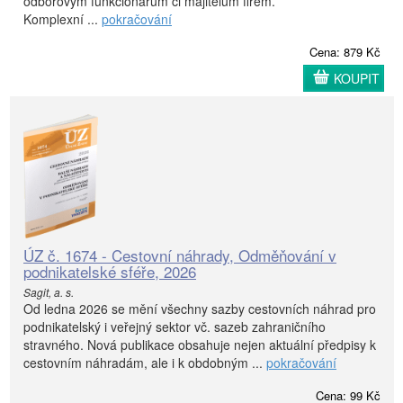
odborovým funkcionářům či majitelům firem.
Komplexní ...
pokračování
Cena: 879 Kč
KOUPIT
ÚZ č. 1674 - Cestovní náhrady, Odměňování v
podnikatelské sféře, 2026
Sagit, a. s.
Od ledna 2026 se mění všechny sazby cestovních náhrad pro
podnikatelský i veřejný sektor vč. sazeb zahraničního
stravného. Nová publikace obsahuje nejen aktuální předpisy k
cestovním náhradám, ale i k obdobným ...
pokračování
Cena: 99 Kč