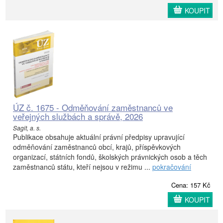
KOUPIT
ÚZ č. 1675 - Odměňování zaměstnanců ve
veřejných službách a správě, 2026
Sagit, a. s.
Publikace obsahuje aktuální právní předpisy upravující
odměňování zaměstnanců obcí, krajů, příspěvkových
organizací, státních fondů, školských právnických osob a těch
zaměstnanců státu, kteří nejsou v režimu ...
pokračování
Cena: 157 Kč
KOUPIT