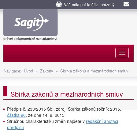
Váš nákupní košík: prázdný
Naviga
Navigace:
Úvod
»
Zákony
»
Sbírka zákonů a mezinárodních smluv
Sbírka zákonů a mezinárodních smluv
Předpis č. 233/2015 Sb., zdroj: Sbírka zákonů ročník 2015,
částka 96
, ze dne 14. 9. 2015
Stručnou charakteristiku změn najdete v
redakční anotaci
předpisu