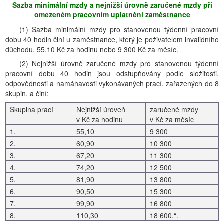
Sazba minimální mzdy a nejnižší úrovně zaručené mzdy při
omezeném pracovním uplatnění zaměstnance
(1) Sazba minimální mzdy pro stanovenou týdenní pracovní
dobu 40 hodin činí u zaměstnance, který je poživatelem invalidního
důchodu, 55,10 Kč za hodinu nebo 9 300 Kč za měsíc.
(2) Nejnižší úrovně zaručené mzdy pro stanovenou týdenní
pracovní dobu 40 hodin jsou odstupňovány podle složitosti,
odpovědnosti a namáhavosti vykonávaných prací, zařazených do 8
skupin, a činí:
Skupina prací
Nejnižší úroveň
zaručené mzdy
v Kč za hodinu
v Kč za měsíc
1.
55,10
9 300
2.
60,90
10 300
3.
67,20
11 300
4.
74,20
12 500
5.
81,90
13 800
6.
90,50
15 300
7.
99,90
16 800
8.
110,30
18 600.“.