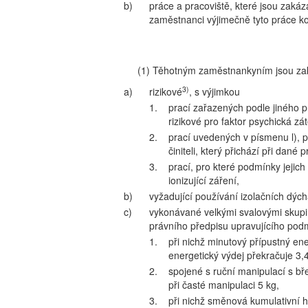
b)
práce a pracoviště, které jsou zak
zaměstnanci výjimečně tyto práce ko
(1) Těhotným zaměstnankyním jsou za
3)
a)
rizikové
, s výjimkou
1.
prací zařazených podle jiného p
rizikové pro faktor psychická zá
2.
prací uvedených v písmenu l), 
činiteli, který přichází při dané 
3.
prací, pro které podmínky jejich
ionizující záření,
b)
vyžadující používání izolačních dýcha
c)
vykonávané velkými svalovými skupi
právního předpisu upravujícího podm
1.
při nichž minutový přípustný e
energetický výdej překračuje 3,
2.
spojené s ruční manipulací s b
při časté manipulaci 5 kg,
3.
při nichž směnová kumulativní