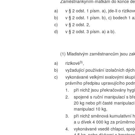
Zaměstnankyním-matkám do konce devá
a)
v § 2 odst. 1 písm. a), jde-li o rizi
b)
v § 2 odst. 1 písm. b), c) bodech 1 a
c)
v § 2 odst. 2,
d)
v § 2 odst. 3 písm. a) a b).
(1) Mladistvým zaměstnancům jsou za
3)
a)
rizikové
,
b)
vyžadující používání izolačních dýcha
c)
vykonávané velkými svalovými skupi
právního předpisu upravujícího podm
1.
při nichž jsou překračovány hyg
2.
spojené s ruční manipulací s b
20 kg nebo při časté manipulaci
manipulaci 10 kg,
3.
při nichž směnová kumulativní
a u dívek 4 000 kg za průměrn
4.
vykonávané vsedě chlapci, spo
4,5 kg, nebo dívkami o hmotnost