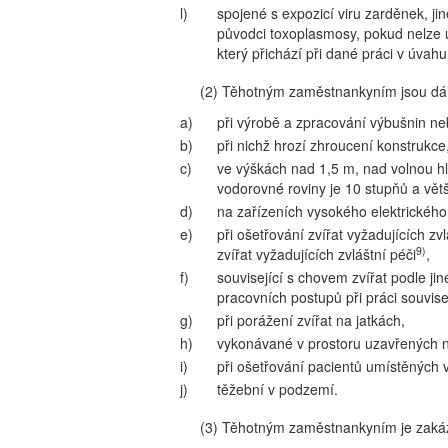
l)
spojené s expozicí viru zarděnek, ji
původci toxoplasmosy, pokud nelze u
který přichází při dané práci v úvahu
(2) Těhotným zaměstnankyním jsou dá
a)
při výrobě a zpracování výbušnin n
b)
při nichž hrozí zhroucení konstrukc
c)
ve výškách nad 1,5 m, nad volnou hl
vodorovné roviny je 10 stupňů a větš
d)
na zařízeních vysokého elektrického
e)
při ošetřování zvířat vyžadujících z
9)
zvířat vyžadujících zvláštní péči
,
f)
související s chovem zvířat podle j
pracovních postupů při práci souvise
g)
při porážení zvířat na jatkách,
h)
vykonávané v prostoru uzavřených 
i)
při ošetřování pacientů umístěných 
j)
těžební v podzemí.
(3) Těhotným zaměstnankyním je zakáz