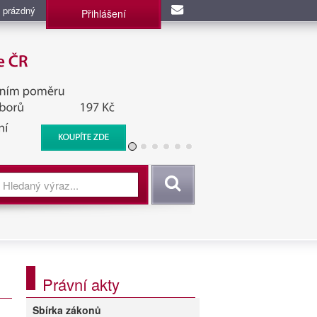
 prázdný
Přihlášení
užba, BIS, Zpravodajské
Vyhledat
Právní akty
Sbírka zákonů