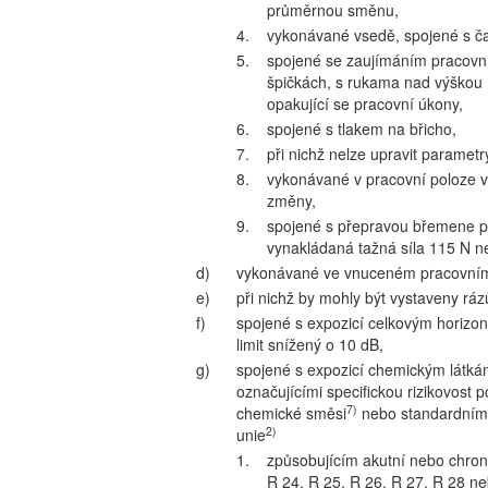
průměrnou směnu,
4.
vykonávané vsedě, spojené s č
5.
spojené se zaujímáním pracovní 
špičkách, s rukama nad výškou r
opakující se pracovní úkony,
6.
spojené s tlakem na břicho,
7.
při nichž nelze upravit paramet
8.
vykonávané v pracovní poloze vs
změny,
9.
spojené s přepravou břemene p
vynakládaná tažná síla 115 N ne
d)
vykonávané ve vnuceném pracovní
e)
při nichž by mohly být vystaveny rá
f)
spojené s expozicí celkovým horizon
limit snížený o 10 dB,
g)
spojené s expozicí chemickým lát
označujícími specifickou rizikovost 
7)
chemické směsi
nebo standardními
2)
unie
1.
způsobujícím akutní nebo chroni
R 24, R 25, R 26, R 27, R 28 n