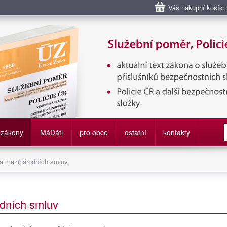
Váš nákupní košík:
bní poměr příslušníků bezpečnostních sborů, Policie ČR, Vězeňská sl
služby
zákony
M
á
D
áti
pro obce
ostatní
kontakty
 a mezinárodních smluv
dních smluv