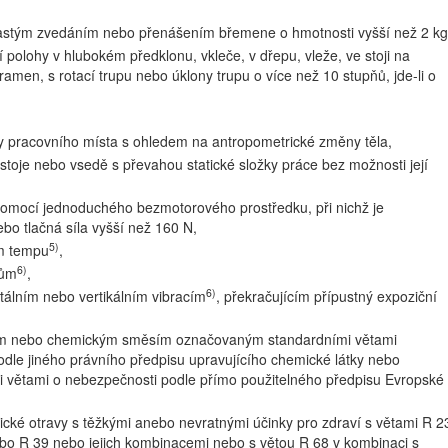
astým zvedáním nebo přenášením břemene o hmotnosti vyšší než 2 kg
polohy v hlubokém předklonu, vkleče, v dřepu, vleže, ve stoji na
amen, s rotací trupu nebo úklony trupu o více než 10 stupňů, jde-li o
ry pracovního místa s ohledem na antropometrické změny těla,
toje nebo vsedě s převahou statické složky práce bez možnosti její
omocí jednoduchého bezmotorového prostředku, při nichž je
bo tlačná síla vyšší než 160 N,
5)
m tempu
,
6)
zům
,
6)
tálním nebo vertikálním vibracím
, překračujícím přípustný expoziční
kám nebo chemickým směsím označovaným standardními větami
podle jiného právního předpisu upravujícího chemické látky nebo
 větami o nebezpečnosti podle přímo použitelného předpisu Evropské
cké otravy s těžkými anebo nevratnými účinky pro zdraví s větami R 2
ebo R 39 nebo jejich kombinacemi nebo s větou R 68 v kombinaci s