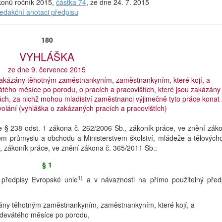
ákonů ročník 2015,
částka 74
, ze dne 24. 7. 2015
redakční anotaci předpisu
180
VYHLÁŠKA
ze dne 9. července 2015
u zakázány těhotným zaměstnankyním, zaměstnankyním, které kojí, a
ho měsíce po porodu, o pracích a pracovištích, které jsou zakázány
, za nichž mohou mladiství zaměstnanci výjimečně tyto práce konat 
olání (vyhláška o zakázaných pracích a pracovištích)
dle § 238 odst. 1 zákona č. 262/2006 Sb., zákoník práce, ve znění zák
vem průmyslu a obchodu a Ministerstvem školství, mládeže a tělových
, zákoník práce, ve znění zákona č. 365/2011 Sb.:
§ 1
1)
 předpisy Evropské unie
a v návaznosti na přímo použitelný před
ázány těhotným zaměstnankyním, zaměstnankyním, které kojí, a
devátého měsíce po porodu,