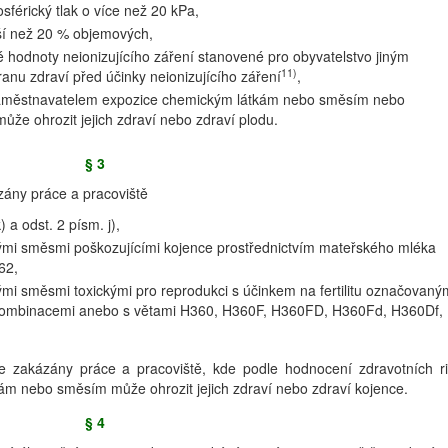
sférický tlak o více než 20 kPa,
žší než 20 % objemových,
é hodnoty neionizujícího záření stanovené pro obyvatelstvo jiným
11)
nu zdraví před účinky neionizujícího záření
,
 zaměstnavatelem expozice chemickým látkám nebo směsím nebo
může ohrozit jejich zdraví nebo zdraví plodu.
§ 3
zány práce a pracoviště
) a odst. 2 písm. j),
ými směsmi poškozujícími kojence prostřednictvím mateřského mléka
62,
mi směsmi toxickými pro reprodukci s účinkem na fertilitu označovaný
 kombinacemi anebo s větami H360, H360F, H360FD, H360Fd, H360Df,
e zakázány práce a pracoviště, kde podle hodnocení zdravotních ri
m nebo směsím může ohrozit jejich zdraví nebo zdraví kojence.
§ 4