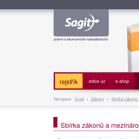
Služe
rejstřík
edice úz
e-shop
Navigace:
Úvod
»
Zákony
»
Sbírka zákonů
Sbírka zákonů a mezináro