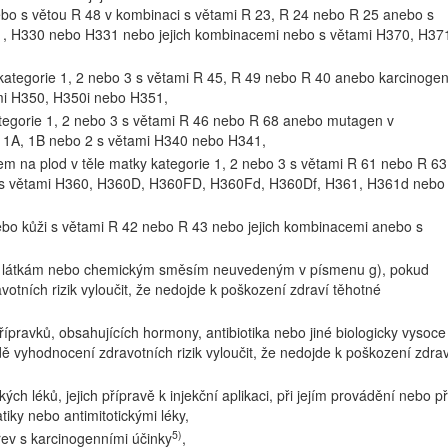
bo s větou R 48 v kombinaci s větami R 23, R 24 nebo R 25 anebo s
, H330 nebo H331 nebo jejich kombinacemi nebo s větami H370, H37
 kategorie 1, 2 nebo 3 s větami R 45, R 49 nebo R 40 anebo karcinoge
mi H350, H350i nebo H351,
tegorie 1, 2 nebo 3 s větami R 46 nebo R 68 anebo mutagen v
 1A, 1B nebo 2 s větami H340 nebo H341,
em na plod v těle matky kategorie 1, 2 nebo 3 s větami R 61 nebo R 63
2 s větami H360, H360D, H360FD, H360Fd, H360Df, H361, H361d nebo
nebo kůži s větami R 42 nebo R 43 nebo jejich kombinacemi anebo s
ým látkám nebo chemickým směsím neuvedeným v písmenu g), pokud
otních rizik vyloučit, že nedojde k poškození zdraví těhotné
přípravků, obsahujících hormony, antibiotika nebo jiné biologicky vysoce
ě vyhodnocení zdravotních rizik vyloučit, že nedojde k poškození zdrav
kých léků, jejich přípravě k injekční aplikaci, při jejím provádění nebo př
tiky nebo antimitotickými léky,
5)
řev s karcinogenními účinky
,