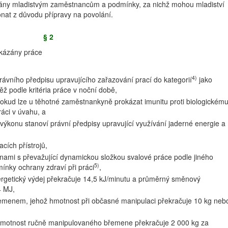
ázány mladistvým zaměstnancům a podmínky, za nichž mohou mladiství
nat z důvodu přípravy na povolání.
§ 2
kázány práce
4)
rávního předpisu upravujícího zařazování prací do kategorií
jako
těž podle kritéria práce v noční době,
pokud lze u těhotné zaměstnankyně prokázat imunitu proti biologickém
práci v úvahu, a
 výkonu stanoví právní předpisy upravující využívání jaderné energie a
cích přístrojů,
nami s převažující dynamickou složkou svalové práce podle jiného
5)
ínky ochrany zdraví při práci
,
nergetický výdej překračuje 14,5 kJ/minutu a průměrný směnový
4 MJ,
řemenem, jehož hmotnost při občasné manipulaci překračuje 10 kg neb
 hmotnost ručně manipulovaného břemene překračuje 2 000 kg za