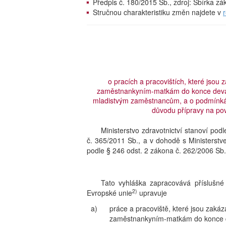
Předpis č. 180/2015 Sb., zdroj: Sbírka z
Stručnou charakteristiku změn najdete v
o pracích a pracovištích, které jso
zaměstnankyním-matkám do konce deváté
mladistvým zaměstnancům, a o podmínkách
důvodu přípravy na pov
Ministerstvo zdravotnictví stanoví po
č. 365/2011 Sb., a v dohodě s Ministerst
podle § 246 odst. 2 zákona č. 262/2006 Sb.
Tato vyhláška zapracovává příslušné
2)
Evropské unie
upravuje
a)
práce a pracoviště, které jsou zak
zaměstnankyním-matkám do konce 