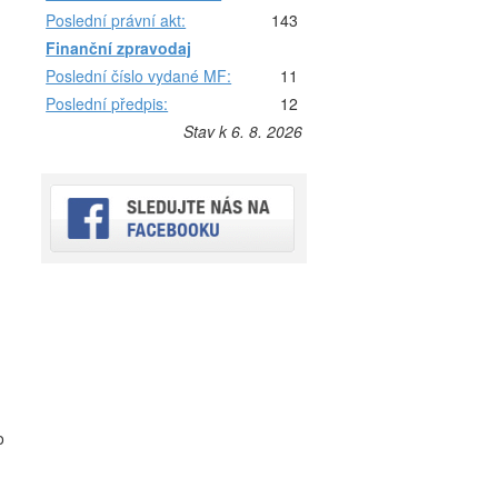
Poslední právní akt:
143
Finanční zpravodaj
Poslední číslo vydané MF:
11
Poslední předpis:
12
Stav k 6. 8. 2026
u
o