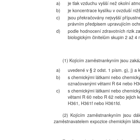
a)
je tlak vzduchu vyšší než okolní atmo
b)
je koncentrace kyslíku v ovzduší ni
c)
jsou překračovány nejvyšší přípustn
právním předpisem upravujícím ochra
d)
podle hodnocení zdravotních rizik
biologickým činitelům skupin 2 až 4 
(1) Kojícím zaměstnankyním jsou zaká
a)
uvedené v § 2 odst. 1 písm. g), j) a k
b)
s chemickými látkami nebo chemick
označovanými větami R 64 nebo H3
c)
s chemickými látkami nebo chemický
větami R 60 nebo R 62 nebo jejich
H361, H361f nebo H361fd.
(2) Kojícím zaměstnankyním jsou dál
zaměstnavatelem expozice chemickým látká