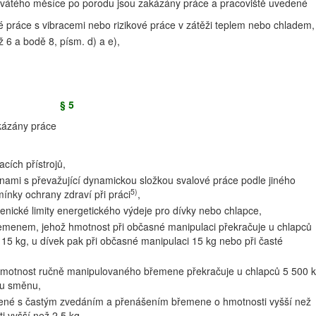
tého měsíce po porodu jsou zakázány práce a pracoviště uvedené
kové práce s vibracemi nebo rizikové práce v zátěži teplem nebo chladem,
ž 6 a bodě 8, písm. d) a e),
§ 5
kázány práce
cích přístrojů,
nami s převažující dynamickou složkou svalové práce podle jiného
5)
ínky ochrany zdraví při práci
,
ienické limity energetického výdeje pro dívky nebo chlapce,
řemenem, jehož hmotnost při občasné manipulaci překračuje u chlapců
 15 kg, u dívek pak při občasné manipulaci 15 kg nebo při časté
 hmotnost ručně manipulovaného břemene překračuje u chlapců 5 500 
ou směnu,
jené s častým zvedáním a přenášením břemene o hmotnosti vyšší než
i vyšší než 2,5 kg,