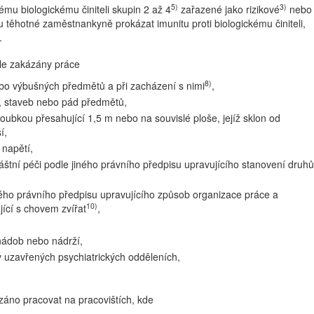
5)
3)
nému biologickému činiteli skupin 2 až 4
zařazené jako rizikové
nebo
 těhotné zaměstnankyně prokázat imunitu proti biologickému činiteli,
.
le zakázány práce
8)
ebo výbušných předmětů a při zacházení s nimi
,
e, staveb nebo pád předmětů,
oubkou přesahující 1,5 m nebo na souvislé ploše, jejíž sklon od
í,
 napětí,
vláštní péči podle jiného právního předpisu upravujícího stanovení druhů
iného právního předpisu upravujícího způsob organizace práce a
10)
jící s chovem zvířat
,
nádob nebo nádrží,
v uzavřených psychiatrických odděleních,
áno pracovat na pracovištích, kde