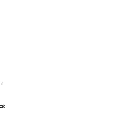
mi
zik