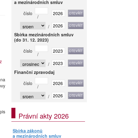
a mezinárodních smluv
číslo
/
/
Sbírka mezinárodních smluv
(do 31. 12. 2023)
číslo
/
z
/
Finanční zpravodaj
ona
číslo
ovy
/
/
pis
Právní akty 2026
Sbírka zákonů
a mezinárodních smluv