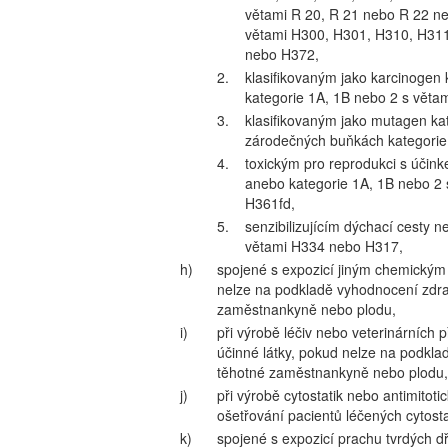
větami R 20, R 21 nebo R 22 ne
větami H300, H301, H310, H311
nebo H372,
2.
klasifikovaným jako karcinogen
kategorie 1A, 1B nebo 2 s věta
3.
klasifikovaným jako mutagen ka
zárodečných buňkách kategorie
4.
toxickým pro reprodukci s účink
anebo kategorie 1A, 1B nebo 
H361fd,
5.
senzibilizujícím dýchací cesty 
větami H334 nebo H317,
h)
spojené s expozicí jiným chemick
nelze na podkladě vyhodnocení zdrav
zaměstnankyně nebo plodu,
i)
při výrobě léčiv nebo veterinárních 
účinné látky, pokud nelze na podklad
těhotné zaměstnankyně nebo plodu,
j)
při výrobě cytostatik nebo antimitotic
ošetřování pacientů léčených cytosta
k)
spojené s expozicí prachu tvrdých d