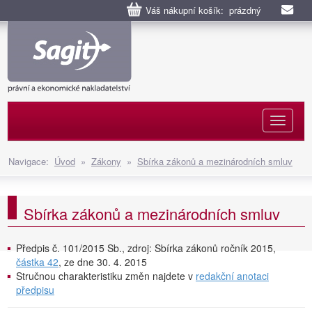
Váš nákupní košík: prázdný
Naviga
Navigace:
Úvod
»
Zákony
»
Sbírka zákonů a mezinárodních smluv
Sbírka zákonů a mezinárodních smluv
Předpis č. 101/2015 Sb., zdroj: Sbírka zákonů ročník 2015,
částka 42
, ze dne 30. 4. 2015
Stručnou charakteristiku změn najdete v
redakční anotaci
předpisu