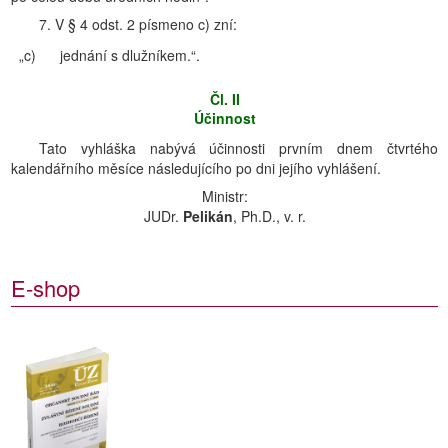
7. V § 4 odst. 2 písmeno c) zní:
„c)
jednání s dlužníkem.“.
Čl. II
Účinnost
Tato vyhláška nabývá účinnosti prvním dnem čtvrtého
kalendářního měsíce následujícího po dni jejího vyhlášení.
Ministr:
JUDr.
Pelikán
, Ph.D., v. r.
E-shop