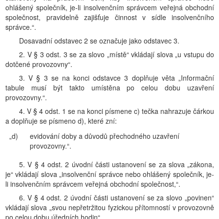
ohlášený společník, je-li insolvenčním správcem veřejná obchodní
společnost, pravidelně zajišťuje činnost v sídle insolvenčního
správce.“.
Dosavadní odstavec 2 se označuje jako odstavec 3.
2. V § 3 odst. 3 se za slovo „místě“ vkládají slova „u vstupu do
dotčené provozovny“.
3. V § 3 se na konci odstavce 3 doplňuje věta „Informační
tabule musí být takto umístěna po celou dobu uzavření
provozovny.“.
4. V § 4 odst. 1 se na konci písmene c) tečka nahrazuje čárkou
a doplňuje se písmeno d), které zní:
„d)
evidování doby a důvodů přechodného uzavření
provozovny.“.
5. V § 4 odst. 2 úvodní části ustanovení se za slova „zákona,
je“ vkládají slova „insolvenční správce nebo ohlášený společník, je-
li insolvenčním správcem veřejná obchodní společnost,“.
6. V § 4 odst. 2 úvodní části ustanovení se za slovo „povinen“
vkládají slova „svou nepřetržitou fyzickou přítomností v provozovně
po celou dobu úředních hodin“.