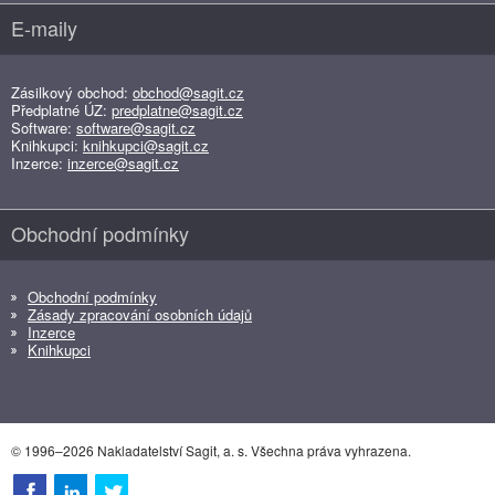
E-maily
Zásilkový obchod:
obchod@sagit.cz
Předplatné ÚZ:
predplatne@sagit.cz
Software:
software@sagit.cz
Knihkupci:
knihkupci@sagit.cz
Inzerce:
inzerce@sagit.cz
Obchodní podmínky
Obchodní podmínky
Zásady zpracování osobních údajů
Inzerce
Knihkupci
© 1996–2026 Nakladatelství Sagit, a. s. Všechna práva vyhrazena.