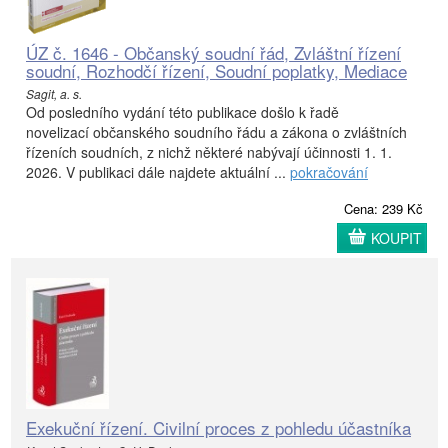
ÚZ č. 1646 - Občanský soudní řád, Zvláštní řízení
soudní, Rozhodčí řízení, Soudní poplatky, Mediace
Sagit, a. s.
Od posledního vydání této publikace došlo k řadě
novelizací občanského soudního řádu a zákona o zvláštních
řízeních soudních, z nichž některé nabývají účinnosti 1. 1.
2026. V publikaci dále najdete aktuální ...
pokračování
Cena: 239 Kč
KOUPIT
Exekuční řízení. Civilní proces z pohledu účastníka