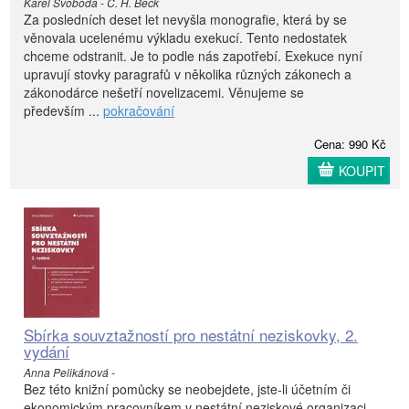
Karel Svoboda - C. H. Beck
Za posledních deset let nevyšla monografie, která by se
věnovala ucelenému výkladu exekucí. Tento nedostatek
chceme odstranit. Je to podle nás zapotřebí. Exekuce nyní
upravují stovky paragrafů v několika různých zákonech a
zákonodárce nešetří novelizacemi. Věnujeme se
především ...
pokračování
Cena: 990 Kč
KOUPIT
Sbírka souvztažností pro nestátní neziskovky, 2.
vydání
Anna Pelikánová -
Bez této knižní pomůcky se neobejdete, jste-li účetním či
ekonomickým pracovníkem v nestátní neziskové organizaci.