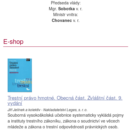
Předseda vlády:
Mgr.
Sobotka
v. r.
Ministr vnitra:
Chovanec
v. r.
E-shop
Trestní právo hmotné. Obecná část. Zvláštní část. 9.
vydání
Jiří Jelínek a kolektiv - Nakladatelství Leges, s. r. o.
Souborná vysokoškolská učebnice systematicky vykládá pojmy
a instituty trestního zákoníku, zákona o soudnictví ve věcech
mládeže a zákona o trestní odpovědnosti právnických osob.