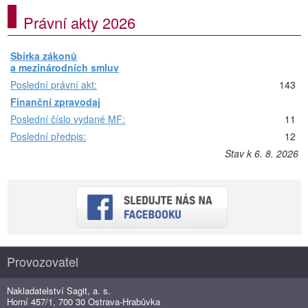
Právní akty 2026
Sbírka zákonů
a mezinárodních smluv
Poslední právní akt:
143
Finanční zpravodaj
Poslední číslo vydané MF:
11
Poslední předpis:
12
Stav k 6. 8. 2026
Provozovatel
Nakladatelství Sagit, a. s.
Horní 457/1, 700 30 Ostrava-Hrabůvka