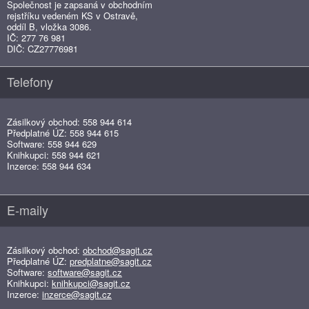
Společnost je zapsaná v obchodním
rejstříku vedeném KS v Ostravě,
oddíl B, vložka 3086.
IČ: 277 76 981
DIČ: CZ27776981
Telefony
Zásilkový obchod: 558 944 614
Předplatné ÚZ: 558 944 615
Software: 558 944 629
Knihkupci: 558 944 621
Inzerce: 558 944 634
E-maily
Zásilkový obchod:
obchod@sagit.cz
Předplatné ÚZ:
predplatne@sagit.cz
Software:
software@sagit.cz
Knihkupci:
knihkupci@sagit.cz
Inzerce:
inzerce@sagit.cz