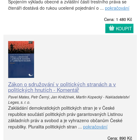
Spojením výkladu obecné a zvláštní části trestního práva se
čtenáři dostává do rukou ucelené pojednání o ...
pokračování
Cena: 1 480 Kč
KOUPIT
Zákon o sdružování v politických stranách a v
politických hnutích - Komentář
Pavel Mates, Petr Černý, Jan Kněžínek, Martin Kopecký - Nakladatelství
Leges, s. r. o.
Zakládání demokratických politických stran je v České
republice součástí politických práv garantovaných Listinou
základních práv a svobod a je vyhrazeno občanům České
republiky. Pluralita politických stran ...
pokračování
Cena: 890 Kč