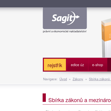
Služe
rejstřík
edice úz
e-shop
Navigace:
Úvod
»
Zákony
»
Sbírka zákonů
Sbírka zákonů a mezináro