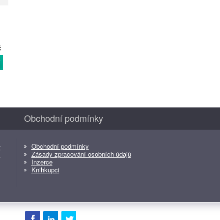
č
T
Obchodní podmínky
Obchodní podmínky
z
Zásady zpracování osobních údajů
z
Inzerce
Knihkupci