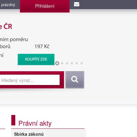
 prázdný
Přihlášení
užba, BIS, Zpravodajské
Vyhledat
Právní akty
Sbírka zákonů