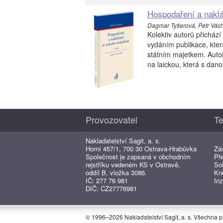
Hospodaření a naklá
Dagmar Tyšerová, Petr Vácha
Kolektiv autorů přicház
vydáním publikace, kte
státním majetkem. Autoři
na laickou, která s dan
Provozovatel
Te
Nakladatelství Sagit, a. s.
Horní 457/1, 700 30 Ostrava-Hrabůvka
Zá
Společnost je zapsaná v obchodním
Př
rejstříku vedeném KS v Ostravě,
So
oddíl B, vložka 3086.
Kn
IČ: 277 76 981
Inz
DIČ: CZ27776981
© 1996–2026 Nakladatelství Sagit, a. s. Všechna 