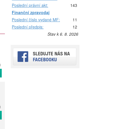
Poslední právní akt:
143
Finanční zpravodaj
Poslední číslo vydané MF:
11
Poslední předpis:
12
Stav k 6. 8. 2026
č
T
č
T