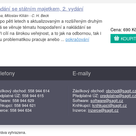
dání se státním majetkem, 2. vydání
, Miloslav Kilián - C. H. Beck
í po pěti letech s aktualizovaným a rozšířeným druhým
rá se věnuje tématu hospodaření a nakládání se
Cena: 690 K
 cílí na širokou veřejnost, a to jak na odbornou, tak i
KOUPI
ou problematikou pracuje anebo ...
pokračování
lefony
E-maily
silkový obchod: 558 944 614
Zásilkový obchod:
obchod@sagit.c
edplatné ÚZ: 558 944 615
Předplatné ÚZ:
predplatne@sagit.c
ftware: 558 944 629
Software:
software@sagit.cz
ihkupci: 558 944 621
Knihkupci:
knihkupci@sagit.cz
erce: 558 944 634
Inzerce:
inzerce@sagit.cz
práva vyhrazena.