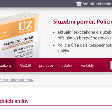
Váš nákupní košík:
bní poměr příslušníků bezpečnostních sborů, Policie ČR, Vězeňská sl
služby
zákony
M
á
D
áti
pro obce
ostatní
kontakty
 a mezinárodních smluv
dních smluv