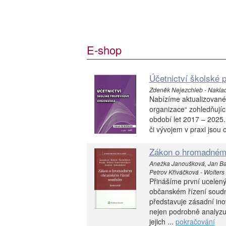
E-shop
Účetnictví školské 
Zdeněk Nejezchleb - Naklad
Nabízíme aktualizované 
organizace“ zohledňující
období let 2017 – 2025.
či vývojem v praxi jsou
Zákon o hromadném 
Anežka Janoušková, Jan Bal
Petrov Křiváčková - Wolters
Přinášíme první ucelen
občanském řízení soudní
představuje zásadní in
nejen podrobně analyzuj
jejich ...
pokračování