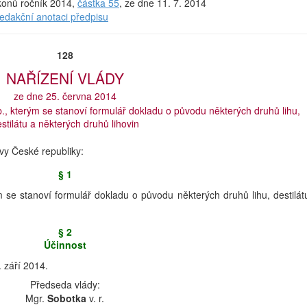
ákonů ročník 2014,
částka 55
, ze dne 11. 7. 2014
redakční anotaci předpisu
128
NAŘÍZENÍ VLÁDY
ze dne 25. června 2014
b., kterým se stanoví formulář dokladu o původu některých druhů lihu,
stilátu a některých druhů lihovin
avy České republiky:
§ 1
m se stanoví formulář dokladu o původu některých druhů lihu, destilát
§ 2
Účinnost
 září 2014.
Předseda vlády:
Mgr.
Sobotka
v. r.