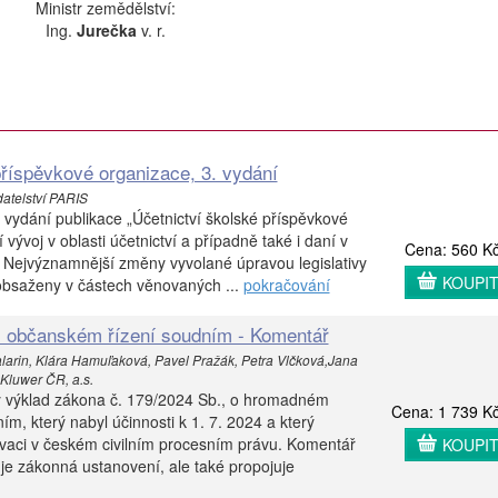
Ministr zemědělství:
Ing.
Jurečka
v. r.
příspěvkové organizace, 3. vydání
atelství PARIS
vydání publikace „Účetnictví školské příspěvkové
 vývoj v oblasti účetnictví a případně také i daní v
Cena: 560 K
 Nejvýznamnější změny vyvolané úpravou legislativy
KOUPI
 obsaženy v částech věnovaných ...
pokračování
občanském řízení soudním - Komentář
arin, Klára Hamuľaková, Pavel Pražák, Petra Vlčková,Jana
 Kluwer ČR, a.s.
ý výklad zákona č. 179/2024 Sb., o hromadném
Cena: 1 739 K
m, který nabyl účinnosti k 1. 7. 2024 a který
ovaci v českém civilním procesním právu. Komentář
KOUPI
e zákonná ustanovení, ale také propojuje