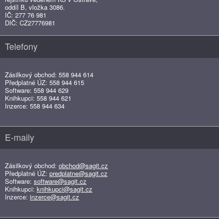
oddíl B, vložka 3086.
IČ: 277 76 981
DIČ: CZ27776981
Telefony
Zásilkový obchod: 558 944 614
Předplatné ÚZ: 558 944 615
Software: 558 944 629
Knihkupci: 558 944 621
Inzerce: 558 944 634
E-maily
Zásilkový obchod:
obchod@sagit.cz
Předplatné ÚZ:
predplatne@sagit.cz
Software:
software@sagit.cz
Knihkupci:
knihkupci@sagit.cz
Inzerce:
inzerce@sagit.cz