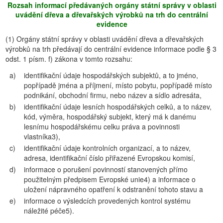
Rozsah informací předávaných orgány státní správy v oblasti
uvádění dřeva a dřevařských výrobků na trh do centrální
evidence
(1) Orgány státní správy v oblasti uvádění dřeva a dřevařských
výrobků na trh předávají do centrální evidence informace podle § 3
odst. 1 písm. f) zákona v tomto rozsahu:
a)
identifikační údaje hospodářských subjektů, a to jméno,
popřípadě jména a příjmení, místo pobytu, popřípadě místo
podnikání, obchodní firmu, nebo název a sídlo adresáta,
b)
identifikační údaje lesních hospodářských celků, a to název,
kód, výměra, hospodářský subjekt, který má k danému
lesnímu hospodářskému celku práva a povinnosti
vlastníka3),
c)
identifikační údaje kontrolních organizací, a to název,
adresa, identifikační číslo přiřazené Evropskou komisí,
d)
informace o porušení povinností stanovených přímo
použitelným předpisem Evropské unie4) a informace o
uložení nápravného opatření k odstranění tohoto stavu a
e)
informace o výsledcích provedených kontrol systému
náležité péče5).