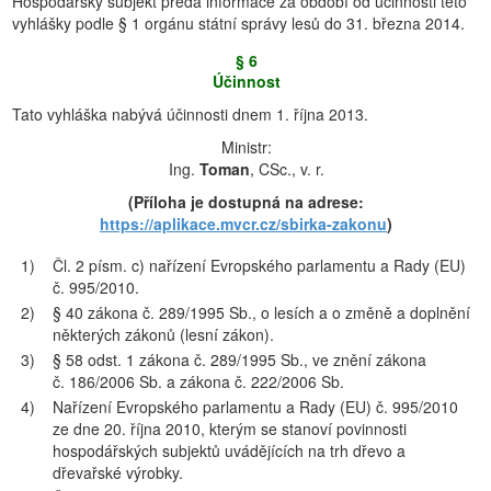
Hospodářský subjekt předá informace za období od účinnosti této
vyhlášky podle § 1 orgánu státní správy lesů do 31. března 2014.
§ 6
Účinnost
Tato vyhláška nabývá účinnosti dnem 1. října 2013.
Ministr:
Ing.
Toman
, CSc., v. r.
(Příloha je dostupná na adrese:
https://aplikace.mvcr.cz/sbirka-zakonu
)
1)
Čl. 2 písm. c) nařízení Evropského parlamentu a Rady (EU)
č. 995/2010.
2)
§ 40 zákona č. 289/1995 Sb., o lesích a o změně a doplnění
některých zákonů (lesní zákon).
3)
§ 58 odst. 1 zákona č. 289/1995 Sb., ve znění zákona
č. 186/2006 Sb. a zákona č. 222/2006 Sb.
4)
Nařízení Evropského parlamentu a Rady (EU) č. 995/2010
ze dne 20. října 2010, kterým se stanoví povinnosti
hospodářských subjektů uvádějících na trh dřevo a
dřevařské výrobky.