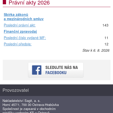
Právní akty 2026
Sbírka zákonů
a mezinárodních smluv
Poslední právní akt:
143
Finanční zpravodaj
Poslední číslo vydané MF:
11
Poslední předpis:
12
Stav k 6. 8. 2026
Provozovatel
Nakladatelství Sagit, a. s.
Horní 457/1, 700 30 Ostrava-Hrabůvka
Společnost je zapsaná v obchodním
rejstříku vedeném KS v Ostravě,