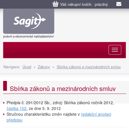
Váš nákupní košík: prázdný
Naviga
Navigace:
Úvod
»
Zákony
»
Sbírka zákonů a mezinárodních smluv
Sbírka zákonů a mezinárodních smluv
Předpis č. 291/2012 Sb., zdroj: Sbírka zákonů ročník 2012,
částka 102
, ze dne 5. 9. 2012
Stručnou charakteristiku změn najdete v
redakční anotaci
předpisu