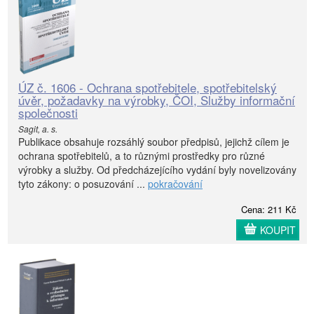
ÚZ č. 1606 - Ochrana spotřebitele, spotřebitelský
úvěr, požadavky na výrobky, ČOI, Služby informační
společnosti
Sagit, a. s.
Publikace obsahuje rozsáhlý soubor předpisů, jejichž cílem je
ochrana spotřebitelů, a to různými prostředky pro různé
výrobky a služby. Od předcházejícího vydání byly novelizovány
tyto zákony: o posuzování ...
pokračování
Cena: 211 Kč
KOUPIT