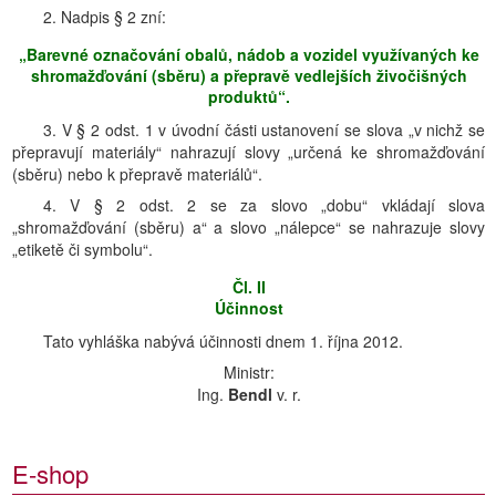
2. Nadpis § 2 zní:
„Barevné označování obalů, nádob a vozidel využívaných ke
shromažďování (sběru) a přepravě vedlejších živočišných
produktů“.
3. V § 2 odst. 1 v úvodní části ustanovení se slova „v nichž se
přepravují materiály“ nahrazují slovy „určená ke shromažďování
(sběru) nebo k přepravě materiálů“.
4. V § 2 odst. 2 se za slovo „dobu“ vkládají slova
„shromažďování (sběru) a“ a slovo „nálepce“ se nahrazuje slovy
„etiketě či symbolu“.
Čl. II
Účinnost
Tato vyhláška nabývá účinnosti dnem 1. října 2012.
Ministr:
Ing.
Bendl
v. r.
E-shop