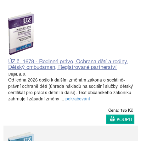
ÚZ č. 1678 - Rodinné právo, Ochrana dětí a rodiny,
Dětský ombudsman, Registrované partnerství
Sagit, a. s.
Od ledna 2026 došlo k dalším změnám zákona o sociálně-
právní ochraně dětí (úhrada nákladů na sociální služby, dětský
certifikát pro práci s dětmi a další). Text občanského zákoníku
zahrnuje i zásadní změny ...
pokračování
Cena: 185 Kč
KOUPIT