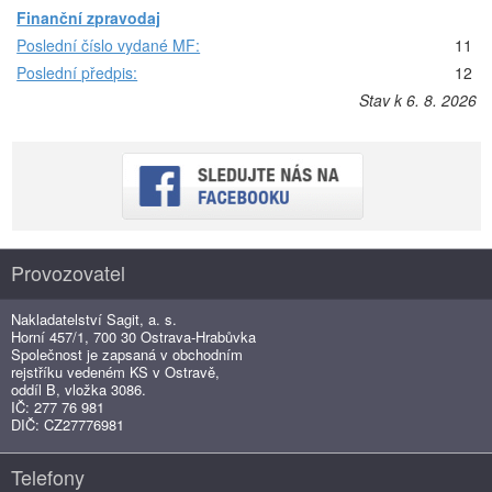
Finanční zpravodaj
Poslední číslo vydané MF:
11
Poslední předpis:
12
Stav k 6. 8. 2026
Provozovatel
Nakladatelství Sagit, a. s.
Horní 457/1, 700 30 Ostrava-Hrabůvka
Společnost je zapsaná v obchodním
rejstříku vedeném KS v Ostravě,
oddíl B, vložka 3086.
IČ: 277 76 981
DIČ: CZ27776981
Telefony