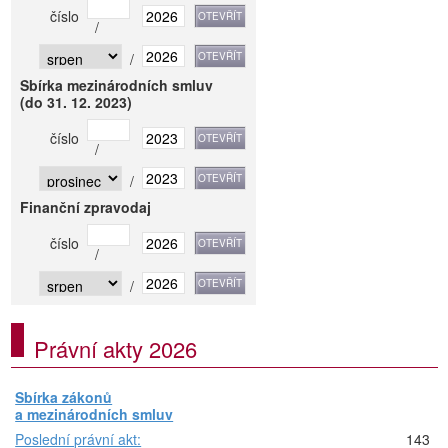
číslo
/
/
Sbírka mezinárodních smluv
(do 31. 12. 2023)
číslo
/
/
Finanční zpravodaj
číslo
/
/
Právní akty 2026
Sbírka zákonů
a mezinárodních smluv
Poslední právní akt:
143