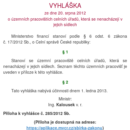
VYHLÁŠKA
ze dne 20. srpna 2012
o územních pracovištích celních úřadů, která se nenacházejí v
jejich sídlech
Ministerstvo financí stanoví podle § 6 odst. 6 zákona
č. 17/2012 Sb., o Celní správě České republiky:
§ 1
Stanoví se územní pracoviště celních úřadů, která se
nenacházejí v jejich sídlech. Seznam těchto územních pracovišť je
uveden v příloze k této vyhlášce.
§ 2
Tato vyhláška nabývá účinnosti dnem 1. ledna 2013.
Ministr:
Ing.
Kalousek
v. r.
Příloha k vyhlášce č. 285/2012 Sb.
(Příloha je dostupná na adrese:
https://aplikace.mvcr.cz/sbirka-zakonu
)