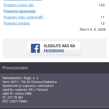
Poslední právní akt:
143
Finanční zpravodaj
Poslední číslo vydané MF:
11
Poslední předpis:
12
Stav k 6. 8. 2026
Provozovatel
Nakladatelství Sagit, a. s.
Horní 457/1, 700 30 Ostrava-Hrabůvka
Společnost je zapsaná v obchodním
rejstříku vedeném KS v Ostravě,
oddíl B, vložka 3086.
IČ: 277 76 981
DIČ: CZ27776981