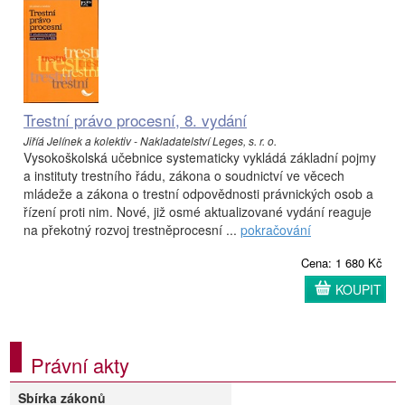
Trestní právo procesní, 8. vydání
Jiříá Jelínek a kolektiv - Nakladatelství Leges, s. r. o.
Vysokoškolská učebnice systematicky vykládá základní pojmy
a instituty trestního řádu, zákona o soudnictví ve věcech
mládeže a zákona o trestní odpovědnosti právnických osob a
řízení proti nim. Nové, již osmé aktualizované vydání reaguje
na překotný rozvoj trestněprocesní ...
pokračování
Cena: 1 680 Kč
KOUPIT
Právní akty
Sbírka zákonů