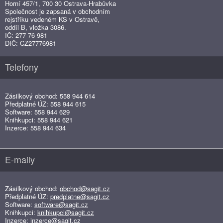
Horní 457/1, 700 30 Ostrava-Hrabůvka
Společnost je zapsaná v obchodním
rejstříku vedeném KS v Ostravě,
oddíl B, vložka 3086.
IČ: 277 76 981
DIČ: CZ27776981
Telefony
Zásilkový obchod: 558 944 614
Předplatné ÚZ: 558 944 615
Software: 558 944 629
Knihkupci: 558 944 621
Inzerce: 558 944 634
E-maily
Zásilkový obchod:
obchod@sagit.cz
Předplatné ÚZ:
predplatne@sagit.cz
Software:
software@sagit.cz
Knihkupci:
knihkupci@sagit.cz
Inzerce:
inzerce@sagit.cz