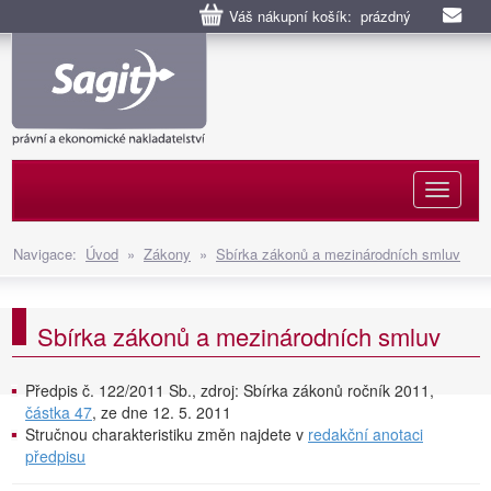
Váš nákupní košík: prázdný
Naviga
Navigace:
Úvod
»
Zákony
»
Sbírka zákonů a mezinárodních smluv
Sbírka zákonů a mezinárodních smluv
Předpis č. 122/2011 Sb., zdroj: Sbírka zákonů ročník 2011,
částka 47
, ze dne 12. 5. 2011
Stručnou charakteristiku změn najdete v
redakční anotaci
předpisu