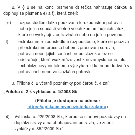
2. V § 2 se na konci písmene d) tečka nahrazuje čárkou a
doplňují se písmena e) a f), která znějí:
„e)
rozpouštědlem látka používaná k rozpouštění potravin
nebo jejich součástí včetně všech kontaminujících látek,
které se vyskytují v potravinách nebo na jejich povrchu,
f)
extrakčním rozpouštědlem rozpouštědlo, které se používá
při extrakčním procesu během zpracování surovin,
potravin nebo jejich součástí nebo složek a jež se
odstraňuje, které však může vést k nezamýšlenému, ale
technicky nevyhnutelnému výskytu reziduí nebo derivátů v
potravinách nebo ve složkách potravin.“.
3. Příloha č. 2 včetně poznámky pod čarou č. 4 zní:
„Příloha č. 2 k vyhlášce č. 4/2008 Sb.
(Příloha je dostupná na adrese:
https://aplikace.mvcr.cz/sbirka-zakonu
)
4)
Vyhláška č. 225/2008 Sb., kterou se stanoví požadavky na
doplňky stravy a na obohacování potravin, ve znění
vyhlášky č. 352/2009 Sb.“.