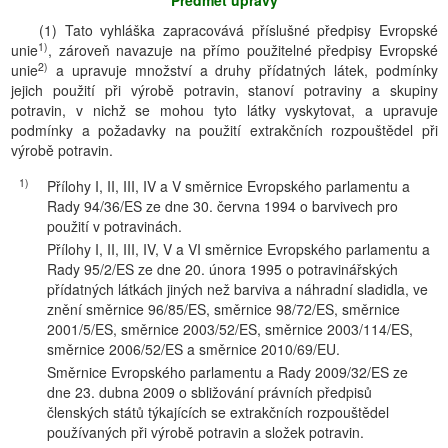
Předmět úpravy
(1) Tato vyhláška zapracovává příslušné předpisy Evropské
1)
unie
, zároveň navazuje na přímo použitelné předpisy Evropské
2)
unie
a upravuje množství a druhy přídatných látek, podmínky
jejich použití při výrobě potravin, stanoví potraviny a skupiny
potravin, v nichž se mohou tyto látky vyskytovat, a upravuje
podmínky a požadavky na použití extrakčních rozpouštědel při
výrobě potravin.
1)
Přílohy I, II, III, IV a V směrnice Evropského parlamentu a
Rady 94/36/ES ze dne 30. června 1994 o barvivech pro
použití v potravinách.
Přílohy I, II, III, IV, V a VI směrnice Evropského parlamentu a
Rady 95/2/ES ze dne 20. února 1995 o potravinářských
přídatných látkách jiných než barviva a náhradní sladidla, ve
znění směrnice 96/85/ES, směrnice 98/72/ES, směrnice
2001/5/ES, směrnice 2003/52/ES, směrnice 2003/114/ES,
směrnice 2006/52/ES a směrnice 2010/69/EU.
Směrnice Evropského parlamentu a Rady 2009/32/ES ze
dne 23. dubna 2009 o sbližování právních předpisů
členských států týkajících se extrakčních rozpouštědel
používaných při výrobě potravin a složek potravin.