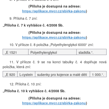
(Příloha je dostupná na adrese:
https://aplikace.mvcr.cz/sbirka-zakonu
)
9. Příloha č. 7 zní:
„Příloha č. 7 k vyhlášce č. 4/2008 Sb.
(Příloha je dostupná na adrese:
https://aplikace.mvcr.cz/sbirka-zakonu
)
10. V příloze č. 8 položka „Polyethylenglykol 6000“ zní:
„E 1521
Polyethylenglykol
sladidla.“.
11. V příloze č. 9 se na konci tabulky č. 4 doplňuje nová
položka, která zní:
„E 920
L-cystein
sušenky pro kojence a malé děti
1 000.“.
12. Příloha č. 10 zní:
„Příloha č. 10 k vyhlášce č. 4/2008 Sb.
(Příloha je dostupná na adrese:
https://aplikace.mvcr.cz/sbirka-zakonu
)