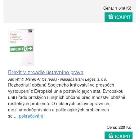
Cena: 1 649 Kč
KOUPIT
Brexit v zrcadle ústavního práva
Jan Wintr, Marek Antoš (eds.) - Nakladatelství Leges, s. r. o.
Rozhodnutí občanů Spojeného království ve prospěch
vystoupení z Evropské unie postavilo jejich stát, Evropskou
unii i řadu britských i unijních občanů před množství obtížně
řešitelných problémů. O některých ústavněprávních,
mezinárodněprávních a politologických problémech
se ...
pokračování
Cena: 220 Kč
KOUPIT