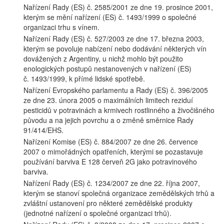
Nařízení Rady (ES) č. 2585/2001 ze dne 19. prosince 2001,
kterým se mění nařízení (ES) č. 1493/1999 o společné
organizaci trhu s vínem.
Nařízení Rady (ES) č. 527/2003 ze dne 17. března 2003,
kterým se povoluje nabízení nebo dodávání některých vín
dovážených z Argentiny, u nichž mohlo být použito
enologických postupů nestanovených v nařízení (ES)
č. 1493/1999, k přímé lidské spotřebě.
Nařízení Evropského parlamentu a Rady (ES) č. 396/2005
ze dne 23. února 2005 o maximálních limitech reziduí
pesticidů v potravinách a krmivech rostlinného a živočišného
původu a na jejich povrchu a o změně směrnice Rady
91/414/EHS.
Nařízení Komise (ES) č. 884/2007 ze dne 26. července
2007 o mimořádných opatřeních, kterými se pozastavuje
používání barviva E 128 červeň 2G jako potravinového
barviva.
Nařízení Rady (ES) č. 1234/2007 ze dne 22. října 2007,
kterým se stanoví společná organizace zemědělských trhů a
zvláštní ustanovení pro některé zemědělské produkty
(jednotné nařízení o společné organizaci trhů).