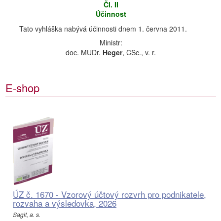
Čl. II
Účinnost
Tato vyhláška nabývá účinnosti dnem 1. června 2011.
Ministr:
doc. MUDr.
Heger
, CSc., v. r.
E-shop
ÚZ č. 1670 - Vzorový účtový rozvrh pro podnikatele,
rozvaha a výsledovka, 2026
Sagit, a. s.