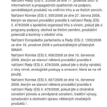
Nařízení Rady (ES) č. 3/2008 ze dne 17. prosince 2007 o
informačních a propagačních opatřeních na podporu
zemědělských produktů na vnitřním trhu a ve třetích zemích.
Nařízení Komise (ES) č. 555/2008 ze dne 27. června 2008,
kterým se stanoví prováděcí pravidla k nařízení Rady (ES)
č. 479/2008 o společné organizaci trhu s vínem, pokud jde o
programy podpory, obchod se třetími zeměmi, produkční
potenciál a kontroly v odvětví vína.
Nařízení Evropského parlamentu a Rady (ES) č. 1333/2008
ze dne 16. prosince 2008 o potravinářských přídatných
látkách.
Nařízení Komise (ES) č. 606/2009 ze dne 10. července
2009, kterým se stanoví některá prováděcí pravidla k
nařízení Rady (ES) č. 479/2008, pokud jde o druhy výrobků
z révy vinné, enologické postupy a omezení, která se na ně
použijí.
Nařízení Komise (ES) č. 607/2009 ze dne 14. července
2009, kterým se stanoví některá prováděcí pravidla k
nařízení Rady (ES) č. 479/2008, pokud jde o chráněná
označení původu a zeměpisná označení, tradiční výrazy,
označování a obchodní úpravu některých vinařských
produktů.“.