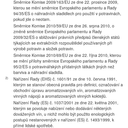
Směrnice Komise 2009/163/EU ze dne 22. prosince 2009,
kterou se mění směrnice Evropského parlamentu a Rady
94/35/ES o náhradních sladidlech pro použití v potravinách,
pokud jde o neotam.
Směrnice Komise 2010/59/EU ze dne 26. srpna 2010, o
změně směrnice Evropského parlamentu a Rady
2009/32/ES o sbližování právních předpisů členských států
týkajících se extrakčních rozpouštědel používaných při
výrobě potravin a složek potravin.
Směrnice Komise 2010/69/EU ze dne 22. října 2010, kterou
se mění přílohy směrnice Evropského parlamentu a Rady
95/2/ES o potravinářských přídatných látkách jiných než
barviva a náhradní sladidla.
2)
Nařízení Rady (EHS) č. 1601/91 ze dne 10. června 1991,
kterým se stanoví obecná pravidla pro definici, označování a
obchodní úpravu aromatizovaných vín, aromatizovaných
vinných nápojů a aromatizovaných vinných koktejlů.
Nařízení Rady (ES) č. 1037/2001 ze dne 22. května 2001,
kterým se povoluje nabízení nebo dodávání některých
dovážených vín, u nichž mohlo být použito enologických
postupů nestanovených v nařízení (ES) č. 1493/1999, k
přímé lidské spotřebě.