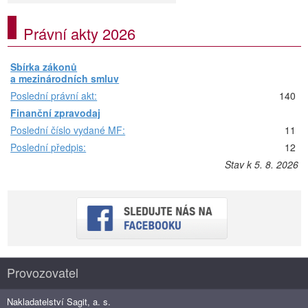
Právní akty 2026
Sbírka zákonů
a mezinárodních smluv
Poslední právní akt:
140
Finanční zpravodaj
Poslední číslo vydané MF:
11
Poslední předpis:
12
Stav k 5. 8. 2026
Provozovatel
Nakladatelství Sagit, a. s.