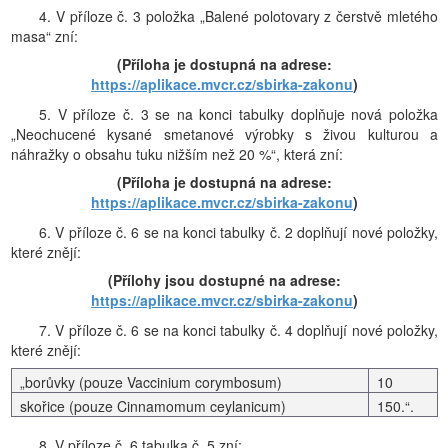
4. V příloze č. 3 položka „Balené polotovary z čerstvě mletého
masa“ zní:
(Příloha je dostupná na adrese:
https://aplikace.mvcr.cz/sbirka-zakonu
)
5. V příloze č. 3 se na konci tabulky doplňuje nová položka
„Neochucené kysané smetanové výrobky s živou kulturou a
náhražky o obsahu tuku nižším než 20 %“, která zní:
(Příloha je dostupná na adrese:
https://aplikace.mvcr.cz/sbirka-zakonu
)
6. V příloze č. 6 se na konci tabulky č. 2 doplňují nové položky,
které znějí:
(Přílohy jsou dostupné na adrese:
https://aplikace.mvcr.cz/sbirka-zakonu
)
7. V příloze č. 6 se na konci tabulky č. 4 doplňují nové položky,
které znějí:
„borůvky (pouze Vaccinium corymbosum)
10
skořice (pouze Cinnamomum ceylanicum)
150.“.
8. V příloze č. 6 tabulka č. 5 zní: