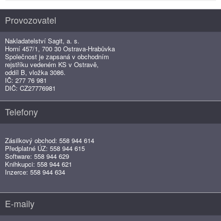
Provozovatel
Nakladatelství Sagit, a. s.
Horní 457/1, 700 30 Ostrava-Hrabůvka
Společnost je zapsaná v obchodním
rejstříku vedeném KS v Ostravě,
oddíl B, vložka 3086.
IČ: 277 76 981
DIČ: CZ27776981
Telefony
Zásilkový obchod: 558 944 614
Předplatné ÚZ: 558 944 615
Software: 558 944 629
Knihkupci: 558 944 621
Inzerce: 558 944 634
E-maily