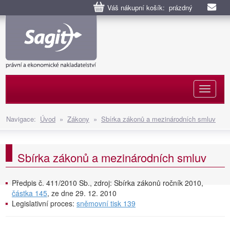
Váš nákupní košík: prázdný
Naviga
Navigace:
Úvod
»
Zákony
»
Sbírka zákonů a mezinárodních smluv
Sbírka zákonů a mezinárodních smluv
Předpis č. 411/2010 Sb., zdroj: Sbírka zákonů ročník 2010,
částka 145
, ze dne 29. 12. 2010
Legislativní proces:
sněmovní tisk 139