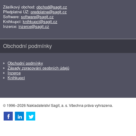
Zásilkový obchod:
obchod@sagit.cz
Předplatné ÚZ:
predplatne@sagit.cz
Software:
software@sagit.cz
Knihkupci:
knihkupci@sagit.cz
Inzerce:
inzerce@sagit.cz
Obchodní podmínky
Obchodní podmínky
Zásady zpracování osobních údajů
Inzerce
Knihkupci
© 1996–2026 Nakladatelství Sagit, a. s. Všechna práva vyhrazena.