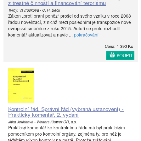
z trestné činnosti a financování terorismu
Tvrdý, Vavrušková - C. H. Beck
Zákon „proti praní peněz“ prošel od svého vzniku v roce 2008
řadou novelizací, z nichž mezi posledními je transpozice nové
evropské směrnice z roku 2015. Autoři se proto rozhodli
komentář aktualizovat a navíc ...
pokračování
Cena: 1 390 Kč
KOUPIT
Kontrolní řád. Správní řád (vybraná ustanovení) -
Praktický komentář, 2. vydání
Jitka Jelínková - Wolters Kluwer ČR, a.s.
Praktický komentář ke kontrolnímu řádu má být praktickým
pomocníkem pro kontrolní orgány, zejména ty, pro něž je
těžištěm výkon kontroly na místě. Protože zjišťování