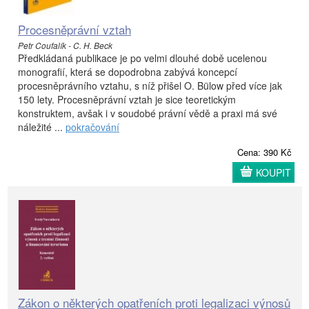
Procesněprávní vztah
Petr Coufalík - C. H. Beck
Předkládaná publikace je po velmi dlouhé době ucelenou
monografií, která se dopodrobna zabývá koncepcí
procesněprávního vztahu, s níž přišel O. Bülow před více jak
150 lety. Procesněprávní vztah je sice teoretickým
konstruktem, avšak i v soudobé právní vědě a praxi má své
náležité ...
pokračování
Cena: 390 Kč
KOUPIT
Zákon o některých opatřeních proti legalizaci výnosů