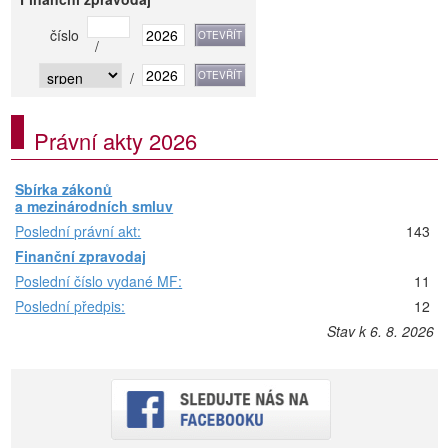
číslo
/
/
Právní akty 2026
Sbírka zákonů
a mezinárodních smluv
Poslední právní akt:
143
Finanční zpravodaj
Poslední číslo vydané MF:
11
Poslední předpis:
12
Stav k 6. 8. 2026