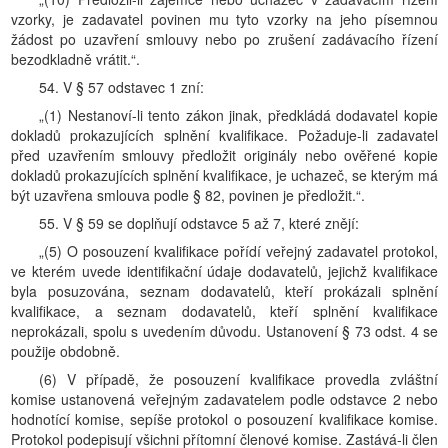
vzorky, je zadavatel povinen mu tyto vzorky na jeho písemnou
žádost po uzavření smlouvy nebo po zrušení zadávacího řízení
bezodkladně vrátit.“.
54. V § 57 odstavec 1 zní:
„(1) Nestanoví-li tento zákon jinak, předkládá dodavatel kopie
dokladů prokazujících splnění kvalifikace. Požaduje-li zadavatel
před uzavřením smlouvy předložit originály nebo ověřené kopie
dokladů prokazujících splnění kvalifikace, je uchazeč, se kterým má
být uzavřena smlouva podle § 82, povinen je předložit.“.
55. V § 59 se doplňují odstavce 5 až 7, které znějí:
„(5) O posouzení kvalifikace pořídí veřejný zadavatel protokol,
ve kterém uvede identifikační údaje dodavatelů, jejichž kvalifikace
byla posuzována, seznam dodavatelů, kteří prokázali splnění
kvalifikace, a seznam dodavatelů, kteří splnění kvalifikace
neprokázali, spolu s uvedením důvodu. Ustanovení § 73 odst. 4 se
použije obdobně.
(6) V případě, že posouzení kvalifikace provedla zvláštní
komise ustanovená veřejným zadavatelem podle odstavce 2 nebo
hodnotící komise, sepíše protokol o posouzení kvalifikace komise.
Protokol podepisují všichni přítomní členové komise. Zastává-li člen