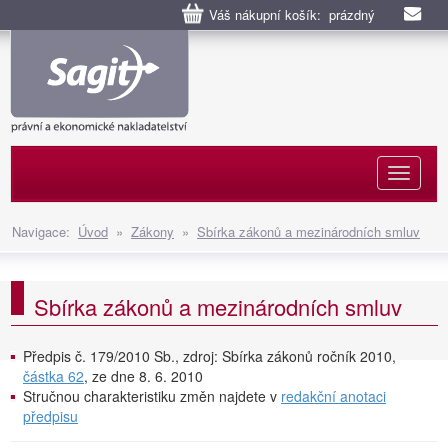
Váš nákupní košík: prázdný
Naviga
Navigace:
Úvod
»
Zákony
»
Sbírka zákonů a mezinárodních smluv
Sbírka zákonů a mezinárodních smluv
Předpis č. 179/2010 Sb., zdroj: Sbírka zákonů ročník 2010,
částka 62
, ze dne 8. 6. 2010
Stručnou charakteristiku změn najdete v
redakční anotaci
předpisu