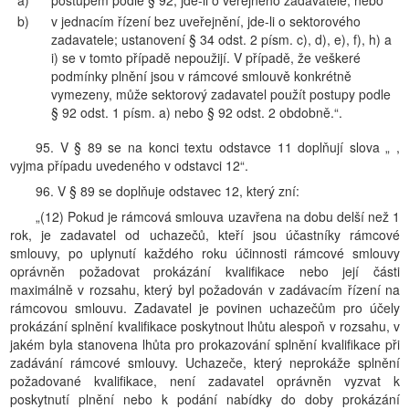
a)
postupem podle § 92, jde-li o veřejného zadavatele, nebo
b)
v jednacím řízení bez uveřejnění, jde-li o sektorového
zadavatele; ustanovení § 34 odst. 2 písm. c), d), e), f), h) a
i) se v tomto případě nepoužijí. V případě, že veškeré
podmínky plnění jsou v rámcové smlouvě konkrétně
vymezeny, může sektorový zadavatel použít postupy podle
§ 92 odst. 1 písm. a) nebo § 92 odst. 2 obdobně.“.
95. V § 89 se na konci textu odstavce 11 doplňují slova „ ,
vyjma případu uvedeného v odstavci 12“.
96. V § 89 se doplňuje odstavec 12, který zní:
„(12) Pokud je rámcová smlouva uzavřena na dobu delší než 1
rok, je zadavatel od uchazečů, kteří jsou účastníky rámcové
smlouvy, po uplynutí každého roku účinnosti rámcové smlouvy
oprávněn požadovat prokázání kvalifikace nebo její části
maximálně v rozsahu, který byl požadován v zadávacím řízení na
rámcovou smlouvu. Zadavatel je povinen uchazečům pro účely
prokázání splnění kvalifikace poskytnout lhůtu alespoň v rozsahu, v
jakém byla stanovena lhůta pro prokazování splnění kvalifikace při
zadávání rámcové smlouvy. Uchazeče, který neprokáže splnění
požadované kvalifikace, není zadavatel oprávněn vyzvat k
poskytnutí plnění nebo k podání nabídky do doby prokázání