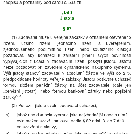
nadpisu a poznámky pod čarou č. 53a zní:
„Díl 3
Jistota
§ 67
(1) Zadavatel může u veřejné zakázky v oznámení otevřeného
řízení, užšího řízení, jednacího řízení s uveřejněním,
zjednodušeného podlimitního řízení nebo soutěžního dialogu
požadovat, aby uchazeči k zajištění plnění svých povinností
vyplývajících z účasti v zadávacím řízení poskytli jistotu. Jistotu
nelze požadovat při zavedení dynamického nákupního systému.
Výši jistoty stanoví zadavatel v absolutní částce ve výši do 2 %
předpokládané hodnoty veřejné zakázky. Jistotu poskytne uchazeč
formou složení peněžní částky na účet zadavatele (dále jen
„peněžní jistota“), nebo formou bankovní záruky nebo pojištění
53a)
záruky
.
(2) Peněžní jistotu uvolní zadavatel uchazeči,
a)
jehož nabídka byla vybrána jako nejvhodnější nebo s nímž
bylo možno uzavřít smlouvu podle § 82 odst. 3, do 7 dnů
po uzavření smlouvy,
b)
jehož nabídka nebyla vybrána jako nejvhodnější a nebylo s