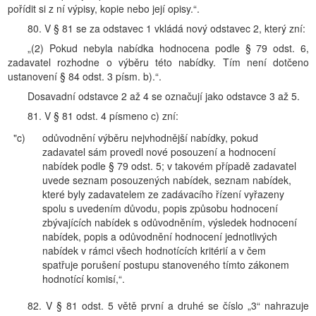
pořídit si z ní výpisy, kopie nebo její opisy.“.
80. V § 81 se za odstavec 1 vkládá nový odstavec 2, který zní:
„(2) Pokud nebyla nabídka hodnocena podle § 79 odst. 6,
zadavatel rozhodne o výběru této nabídky. Tím není dotčeno
ustanovení § 84 odst. 3 písm. b).“.
Dosavadní odstavce 2 až 4 se označují jako odstavce 3 až 5.
81. V § 81 odst. 4 písmeno c) zní:
"c)
odůvodnění výběru nejvhodnější nabídky, pokud
zadavatel sám provedl nové posouzení a hodnocení
nabídek podle § 79 odst. 5; v takovém případě zadavatel
uvede seznam posouzených nabídek, seznam nabídek,
které byly zadavatelem ze zadávacího řízení vyřazeny
spolu s uvedením důvodu, popis způsobu hodnocení
zbývajících nabídek s odůvodněním, výsledek hodnocení
nabídek, popis a odůvodnění hodnocení jednotlivých
nabídek v rámci všech hodnotících kritérií a v čem
spatřuje porušení postupu stanoveného tímto zákonem
hodnotící komisí,“.
82. V § 81 odst. 5 větě první a druhé se číslo „3“ nahrazuje