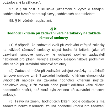
požadované kvalifikace.“.
97. V § 90 odst. 1 se slova „oznámení či výzvě o zahájení
zadávacího řízení“ nahrazují slovy „zadávacích podmínkách“.
98. § 91 včetně nadpisu zní:
„§ 91
Hodnotící kritéria při zadávání veřejné zakázky na základě
rámcové smlouvy
(1) V případě, že zadavatel zvolí při zadávání veřejné zakázky
na základě rámcové smlouvy stejná hodnotící kritéria, jako při
uzavírání rámcové smlouvy, je uchazeč povinen zadavateli
nabídnout pro plnění veřejné zakázky alespoň takové podmínky,
jaké nabídl při uzavírání rámcové smlouvy.
(2) Zadavatel může při zadávání veřejné zakázky na základě
rámcové smlouvy změnit základní hodnotící kritérium ekonomické
výhodnosti nabídek na základní hodnotící kritérium nejnižší
nabídkové ceny, zúžit rozsah nebo použít odlišnou váhu dílčích
hodnotících kritérií, než která byla zvolena při uzavírání rámcové
smlouvy.
(3) Právo na změnu hodnotících kritérií podle odstavce 2 má
zadavatel pouze v případě, že jiná hodnotící kritéria pro zadávání