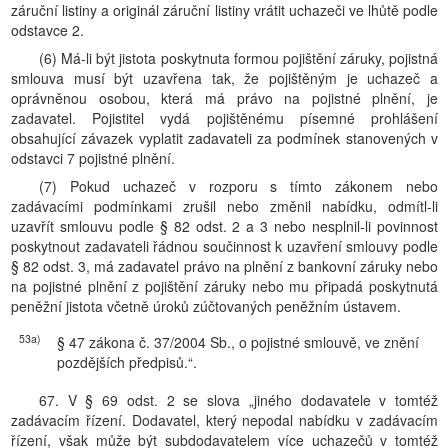
záruční listiny a originál záruční listiny vrátit uchazeči ve lhůtě podle
odstavce 2.
(6) Má-li být jistota poskytnuta formou pojištění záruky, pojistná
smlouva musí být uzavřena tak, že pojištěným je uchazeč a
oprávněnou osobou, která má právo na pojistné plnění, je
zadavatel. Pojistitel vydá pojištěnému písemné prohlášení
obsahující závazek vyplatit zadavateli za podmínek stanovených v
odstavci 7 pojistné plnění.
(7) Pokud uchazeč v rozporu s tímto zákonem nebo
zadávacími podmínkami zrušil nebo změnil nabídku, odmítl-li
uzavřít smlouvu podle § 82 odst. 2 a 3 nebo nesplnil-li povinnost
poskytnout zadavateli řádnou součinnost k uzavření smlouvy podle
§ 82 odst. 3, má zadavatel právo na plnění z bankovní záruky nebo
na pojistné plnění z pojištění záruky nebo mu připadá poskytnutá
peněžní jistota včetně úroků zúčtovaných peněžním ústavem.
53a)
§ 47 zákona č. 37/2004 Sb., o pojistné smlouvě, ve znění
pozdějších předpisů.“.
67. V § 69 odst. 2 se slova „jiného dodavatele v tomtéž
zadávacím řízení. Dodavatel, který nepodal nabídku v zadávacím
řízení, však může být subdodavatelem více uchazečů v tomtéž