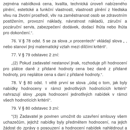
zejména nabídková cena, kvalita, technická úroveň nabízeného
plnění, estetické a funkční vlastnosti, vlastnosti plnění z hlediska
vlivu na životní prostředí, vliv na zaměstnanost osob se zdravotním
postižením, provozní náklady, návratnost nákladů, záruční a
pozáruční servis, zabezpečení dodávek, dodací lhůta nebo lhůta
pro dokončení.“.
76. V § 78 odst. 5 se za slova „v procentech“ vkládají slova „ ,
nebo stanoví jiný matematický vztah mezi dílčími kritérii“.
77. V § 79 odstavec 2 zní:
„(2) Pokud zadavatel nestanoví jinak, rozhoduje při hodnocení
pro plátce daně z přidané hodnoty cena bez daně z přidané
hodnoty, pro neplátce cena s daní z přidané hodnoty.“.
78. V § 80 odst. 1 větě první se slova „údaj o tom, jak byly
nabídky hodnoceny v rámci jednotlivých hodnotících kritérií“
nahrazují slovy „popis hodnocení jednotlivých nabídek v rámci
všech hodnotících kritérií“.
79. V § 80 odstavec 3 zní:
"(3) Zadavatel je povinen umožnit do uzavření smlouvy všem
uchazečům, jejichž nabídky byly předmětem hodnocení, na jejich
žádost do zprávy o posouzení a hodnocení nabídek nahlédnout a