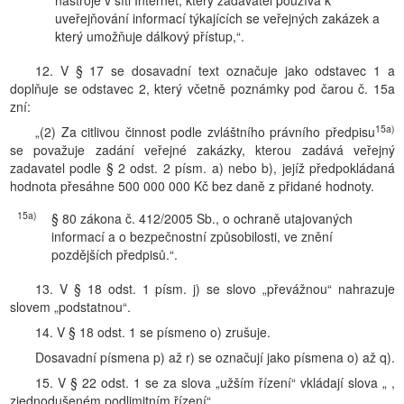
nástroje v síti Internet, který zadavatel používá k
uveřejňování informací týkajících se veřejných zakázek a
který umožňuje dálkový přístup,“.
12. V § 17 se dosavadní text označuje jako odstavec 1 a
doplňuje se odstavec 2, který včetně poznámky pod čarou č. 15a
zní:
15a)
„(2) Za citlivou činnost podle zvláštního právního předpisu
se považuje zadání veřejné zakázky, kterou zadává veřejný
zadavatel podle § 2 odst. 2 písm. a) nebo b), jejíž předpokládaná
hodnota přesáhne 500 000 000 Kč bez daně z přidané hodnoty.
15a)
§ 80 zákona č. 412/2005 Sb., o ochraně utajovaných
informací a o bezpečnostní způsobilosti, ve znění
pozdějších předpisů.“.
13. V § 18 odst. 1 písm. j) se slovo „převážnou“ nahrazuje
slovem „podstatnou“.
14. V § 18 odst. 1 se písmeno o) zrušuje.
Dosavadní písmena p) až r) se označují jako písmena o) až q).
15. V § 22 odst. 1 se za slova „užším řízení“ vkládají slova „ ,
zjednodušeném podlimitním řízení“.