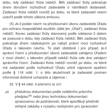
dobu, kdy zadávací lhůta neběží. Běh zadávací lhůty pokračuje
dnem doručení rozhodnutí zadavatele o námitkách dodavateli.
Zadávací lhůta neběží rovněž po dobu, ve které zadavatel nesmí
uzavřít podle tohoto zákona smlouvu.
(5) Je-li podán návrh na přezkoumání úkonu zadavatele Úřadu
pro ochranu hospodářské soutěže (dále jen „Úřad“), zadávací lhůta
neběží. Konec zadávací lhůty stanovený podle odstavce 2 datem
se posouvá o dobu, kdy zadávací lhůta neběží. Běh zadávací lhůty
pokračuje dnem následujícím po nabytí právní moci rozhodnutí
Úřadu o takovém návrhu. To platí obdobně i pro případ, je-li
správní řízení o přezkoumání úkonů zadavatele zahájeno Úřadem
z moci úřední; v takovém případě neběží lhůta ode dne zahájení
správního řízení. Zadávací lhůta neběží rovněž po dobu, ve které
má zadavatel podle rozhodnutí Úřadu učinit nápravné opatření
podle § 118 odst. 1; o této skutečnosti je zadavatel povinen
informovat dotčené uchazeče a zájemce.“.
32. V § 44 odst. 4 písmeno a) zní:
„a)
příslušnou dokumentaci podle zvláštního právního
34)
předpisu
nebo jinou technickou dokumentaci
zpracovanou do podrobností, které specifikují předmět
veřejné zakázky v rozsahu nezbytném pro zpracování