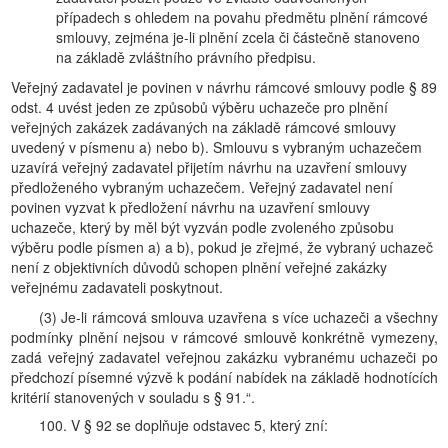
případech s ohledem na povahu předmětu plnění rámcové
smlouvy, zejména je-li plnění zcela či částečně stanoveno
na základě zvláštního právního předpisu.
Veřejný zadavatel je povinen v návrhu rámcové smlouvy podle § 89
odst. 4 uvést jeden ze způsobů výběru uchazeče pro plnění
veřejných zakázek zadávaných na základě rámcové smlouvy
uvedený v písmenu a) nebo b). Smlouvu s vybraným uchazečem
uzavírá veřejný zadavatel přijetím návrhu na uzavření smlouvy
předloženého vybraným uchazečem. Veřejný zadavatel není
povinen vyzvat k předložení návrhu na uzavření smlouvy
uchazeče, který by měl být vyzván podle zvoleného způsobu
výběru podle písmen a) a b), pokud je zřejmé, že vybraný uchazeč
není z objektivních důvodů schopen plnění veřejné zakázky
veřejnému zadavateli poskytnout.
(3) Je-li rámcová smlouva uzavřena s více uchazeči a všechny
podmínky plnění nejsou v rámcové smlouvě konkrétně vymezeny,
zadá veřejný zadavatel veřejnou zakázku vybranému uchazeči po
předchozí písemné výzvě k podání nabídek na základě hodnotících
kritérií stanovených v souladu s § 91.“.
100. V § 92 se doplňuje odstavec 5, který zní: