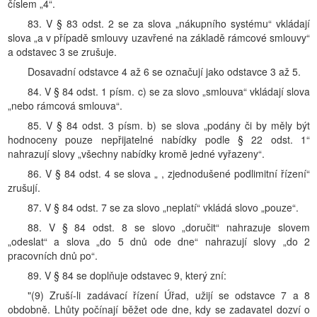
číslem „4“.
83. V § 83 odst. 2 se za slova „nákupního systému“ vkládají
slova „a v případě smlouvy uzavřené na základě rámcové smlouvy“
a odstavec 3 se zrušuje.
Dosavadní odstavce 4 až 6 se označují jako odstavce 3 až 5.
84. V § 84 odst. 1 písm. c) se za slovo „smlouva“ vkládají slova
„nebo rámcová smlouva“.
85. V § 84 odst. 3 písm. b) se slova „podány či by měly být
hodnoceny pouze nepřijatelné nabídky podle § 22 odst. 1“
nahrazují slovy „všechny nabídky kromě jedné vyřazeny“.
86. V § 84 odst. 4 se slova „ , zjednodušené podlimitní řízení“
zrušují.
87. V § 84 odst. 7 se za slovo „neplatí“ vkládá slovo „pouze“.
88. V § 84 odst. 8 se slovo „doručit“ nahrazuje slovem
„odeslat“ a slova „do 5 dnů ode dne“ nahrazují slovy „do 2
pracovních dnů po“.
89. V § 84 se doplňuje odstavec 9, který zní:
"(9) Zruší-li zadávací řízení Úřad, užijí se odstavce 7 a 8
obdobně. Lhůty počínají běžet ode dne, kdy se zadavatel dozví o