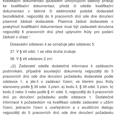
kvalifikační dokumentaci způsobem umožňujícím dálkový přístup
ke kvalifikační dokumentaci, předá či odešle kvalifikační
dokumentaci v listinné či elektronické podobě dodavateli
bezodkladně, nejpozději do 6 pracovních dnů ode dne doručení
písemné žádosti dodavatele. Písemná žádost dodavatele o
poskytnutí kvalifikační dokumentace musí být zadavateli doručena
nejpozději 8 pracovních dnů před uplynutím lhůty pro podání
žádostí o účast.“.
Dosavadní odstavec 4 se označuje jako odstavec 5.
37. V § 49 odst. 1 se věta druhá zrušuje.
38. V § 49 odstavec 2 zní:
„(2) Zadavatel odešle dodatečné informace k zadávacím
podmínkám, případně související dokumenty nejpozději do 5
pracovních dnů ode dne doručení požadavku dodavatele podle
odstavce 1, a jde-li o zadávací řízení, ve kterém jsou lhůty
stanoveny podle § 39 odst. 3 písm. a) bodu 3, § 39 odst. 3 písm. b)
bodu 2 nebo 3 nebo podle § 41 odst. 5, nejpozději do 3 pracovních
dnů po doručení požadavku podle odstavce 1. Dodatečné
informace k požadavkům na kvalifikaci odešle zadavatel v užším
řízení, jednacím řízení s uveřejněním a v soutěžním dialogu
nejpozději do 5 pracovních dnů ode dne doručení požadavku