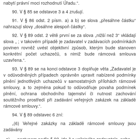
nabytí právní moci rozhodnutí Úřadu.“.
90. V § 85 se odstavce 3 a 4 zrušují.
91. V § 86 odst. 2 písm. a) a b) se slova „přesáhne částku“
nahrazují slovy „dosáhne alespoň částky“.
92. V § 89 odst. 2 větě první se za slova „nižší než 3“ vkládají
slova „ ; v takovém případě je zadavatel v zadávacích podmínkách
povinen rovněž uvést objektivní způsob, kterým bude stanoven
konkrétní počet uchazečů, s nimiž bude rámcová smlouva
uzavřena.“.
93. V § 89 se na konci odstavce 3 doplňuje věta „Zadavatel je
v odůvodněných případech oprávněn upravit nabízené podmínky
plnění jednotlivých uchazečů v samostatných přílohách rámcové
smlouvy, a to zejména pokud to odůvodňuje povaha podmínek
plnění, ochrana obchodního tajemství či nutnost zachování
soutěžního prostředí při zadávání veřejných zakázek na základě
rámcové smlouvy.“.
94. V § 89 odstavec 6 zní:
„(6) Veřejné zakázky na základě rámcové smlouvy jsou
zadávány