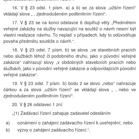
16. V § 23 odst. 1 písm. a) a b) se za slova „užším řízení“
vkládají slova „ , zjednodušeném podlimitním řízení“.
17. V § 23 se na konci odstavce 6 doplňují věty „Předmětem
veřejné zakázky na služby navazující na soutěž o návrh nesmí být
vlastní realizace návrhu. To neplatí v případech, kdy to odůvodňuje
povaha předmětu soutěže o návrh.“.
18. V § 23 odst. 7 písm. b) se slova „ve stavebních pracích
nebo službách téhož či podobného druhu, jako v původní veřejné
zakázce“ nahrazují slovy „v obdobných stavebních pracích nebo
službách, jako v původní veřejné zakázce a odpovídajících původní
veřejné zakázce“.
19. V § 23 odst. 7 písm. b) bodu 2 se slovo „nebo“ nahrazuje
čárkou a za slova „užším řízení“ se vkládají slova „ , nebo ve
zjednodušeném podlimitním řízení“.
20. V § 26 odstavec 1 zní:
„(1) Zadávací řízení zahajuje zadavatel odesláním
a)
oznámení o zahájení zadávacího řízení k uveřejnění, nebo
b)
výzvy o zahájení zadávacího řízení.“.