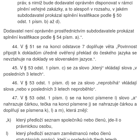
práv, s nimiž bude dodavatel oprávněn disponovat v rámci
plnění veřejné zakázky, a to alespoň v rozsahu, v jakém
subdodavatel prokázal splnění kvalifikace podle § 50
odst. 1 písm. b) až d).
Dodavatel není oprávněn prostřednictvím subdodavatele prokázat
splnění kvalifikace podle § 54 písm. a).“.
44. V § 51 se na konci odstavce 7 doplňuje věta „Povinnost
připojit k dokladům úředně ověřený překlad do českého jazyka se
nevztahuje na doklady ve slovenském jazyce.“.
45. V § 53 odst. 1 písm. c) se za slovo „který“ vkládají slova „v
posledních 3 letech“.
46. V § 53 odst. 1 písm. d) se za slovo „neprobíhá“ vkládají
slova „nebo v posledních 3 letech neproběhlo“.
47. V § 53 odst. 1 písm. i) se na konci písmene i) slovo „a“
nahrazuje čárkou, tečka na konci písmene j) se nahrazuje čárkou a
doplňují se písmena k), l) a m), která znějí:
„k)
který předloží seznam společníků nebo členů, jde-li o
právnickou osobu,
l)
který předloží seznam zaměstnanců nebo členů
statutárních orgánů, kteří v posledních třech letech