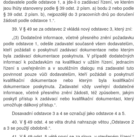
dodavatele podle odstavce 1, a jde-li o zadávací řízení, ve kterém
jsou lhůty stanoveny podle § 39 odst. 2 písm. a) bodu 2 nebo podle
§ 39 odst. 2 písm. b), nejpozději do 3 pracovních dnů po doručení
žádosti podle odstavce 1.“.
39. V § 49 se za odstavec 2 vkládá nový odstavec 3, který zní:
„(3) Dodatečné informace, včetně přesného znění požadavku
podle odstavce 1, odešle zadavatel současně všem dodavatelům,
kteří požádali o poskytnutí zadávací dokumentace nebo kterým
byla zadávací dokumentace poskytnuta. V případě dodatečných
informací k požadavkům na kvalifikaci v užším řízení, jednacím
řízení s uveřejněním a v soutěžním dialogu má zadavatel tuto
povinnost pouze vůči dodavatelům, kteří požádali o poskytnutí
kvalifikační dokumentace nebo kterým byla kvalifikační
dokumentace poskytnuta. Zadavatel vždy uveřejní dodatečné
informace, včetně přesného znění žádosti, též způsobem, jakým
poskytl přístup k zadávací nebo kvalifikační dokumentaci, který
umožňuje dálkový přístup.“.
Dosavadní odstavce 3 a 4 se označují jako odstavce 4 a 5.
40. V § 49 odst. 4 se věta druhá nahrazuje větou „Odstavce 2
a 3 se použijí obdobně.“.
41. V § 49 odst. 5 větě první se za slova „v otevřeném řízení,“