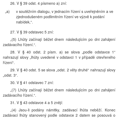
26. V § 39 odst. 4 písmeno a) zní:
„a)
v soutěžním dialogu, v jednacím řízení s uveřejněním a ve
zjednodušeném podlimitním řízení ve výzvě k podání
nabídek,“.
27. V § 39 odstavec 5 zní:
„(5) Lhůty začínají běžet dnem následujícím po dni zahájení
zadávacího řízení.“.
28. V § 40 odst. 2 písm. a) se slova „podle odstavce 1“
nahrazují slovy „lhůty uvedené v odstavci 1 v případě otevřeného
řízení“.
29. V § 40 odst. 5 se slova „odst. 2 věty druhé“ nahrazují slovy
„odst. 3“.
30. V § 41 odstavec 7 zní:
„(7) Lhůty začínají běžet dnem následujícím po dni zahájení
zadávacího řízení.“.
31. V § 43 odstavce 4 a 5 znějí:
„(4) Jsou-li podány námitky, zadávací lhůta neběží. Konec
zadávací lhůty stanovený podle odstavce 2 datem se posouvá o