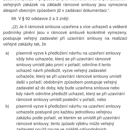
veřejných zakázek na základě rámcové smlouvy jsou vymezena
alespoň obecným způsobem již v zadávací dokumentaci.“.
99. V § 92 odstavce 2 a 3 znějí:
„(2) Je-li rámcová smlouva uzavřena s více uchazeči a veškeré
podmínky plnění jsou v rámcové smlouvě konkrétně vymezeny,
postupuje veřejný zadavatel při uzavírání smlouvy na realizaci
veřejné zakázky tak, že
a)
písemně vyzve k předložení návrhu na uzavření smlouvy
vždy toho uchazeče, který se při uzavírání rámcové
smlouvy umístil jako první v pořadí; odmítne-li tento
uchazeč návrh předložit, vyzve veřejný zadavatel
uchazeče, který se při uzavírání rámcové smlouvy umístil
další v pořadí; obdobným způsobem postupuje veřejný
zadavatel až do doby, kdy bude uzavřena smlouva nebo
kdy návrh odmítne předložit uchazeč, který se při uzavírání
rámcové smlouvy umístil poslední v pořadí, nebo
b)
písemně vyzve k předložení návrhu na uzavření smlouvy
uchazeče postupně pro každou jednotlivou veřejnou
zakázku podle pořadí, ve kterém se umístili při uzavírání
rámcové smlouvy; tento způsob výběru může veřejný
zadavatel použít pouze ve zvláště odůvodněných