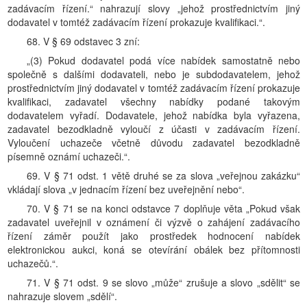
zadávacím řízení.“ nahrazují slovy „jehož prostřednictvím jiný
dodavatel v tomtéž zadávacím řízení prokazuje kvalifikaci.“.
68. V § 69 odstavec 3 zní:
„(3) Pokud dodavatel podá více nabídek samostatně nebo
společně s dalšími dodavateli, nebo je subdodavatelem, jehož
prostřednictvím jiný dodavatel v tomtéž zadávacím řízení prokazuje
kvalifikaci, zadavatel všechny nabídky podané takovým
dodavatelem vyřadí. Dodavatele, jehož nabídka byla vyřazena,
zadavatel bezodkladně vyloučí z účasti v zadávacím řízení.
Vyloučení uchazeče včetně důvodu zadavatel bezodkladně
písemně oznámí uchazeči.“.
69. V § 71 odst. 1 větě druhé se za slova „veřejnou zakázku“
vkládají slova „v jednacím řízení bez uveřejnění nebo“.
70. V § 71 se na konci odstavce 7 doplňuje věta „Pokud však
zadavatel uveřejnil v oznámení či výzvě o zahájení zadávacího
řízení záměr použít jako prostředek hodnocení nabídek
elektronickou aukci, koná se otevírání obálek bez přítomnosti
uchazečů.“.
71. V § 71 odst. 9 se slovo „může“ zrušuje a slovo „sdělit“ se
nahrazuje slovem „sdělí“.