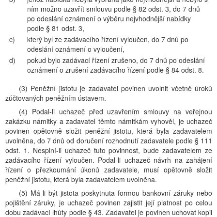
ním možno uzavřít smlouvu podle § 82 odst. 3, do 7 dnů
po odeslání oznámení o výběru nejvhodnější nabídky
podle § 81 odst. 3,
c)
který byl ze zadávacího řízení vyloučen, do 7 dnů po
odeslání oznámení o vyloučení,
d)
pokud bylo zadávací řízení zrušeno, do 7 dnů po odeslání
oznámení o zrušení zadávacího řízení podle § 84 odst. 8.
(3) Peněžní jistotu je zadavatel povinen uvolnit včetně úroků
zúčtovaných peněžním ústavem.
(4) Podal-li uchazeč před uzavřením smlouvy na veřejnou
zakázku námitky a zadavatel těmto námitkám vyhověl, je uchazeč
povinen opětovně složit peněžní jistotu, která byla zadavatelem
uvolněna, do 7 dnů od doručení rozhodnutí zadavatele podle § 111
odst. 1. Nesplní-li uchazeč tuto povinnost, bude zadavatelem ze
zadávacího řízení vyloučen. Podal-li uchazeč návrh na zahájení
řízení o přezkoumání úkonů zadavatele, musí opětovně složit
peněžní jistotu, která byla zadavatelem uvolněna.
(5) Má-li být jistota poskytnuta formou bankovní záruky nebo
pojištění záruky, je uchazeč povinen zajistit její platnost po celou
dobu zadávací lhůty podle § 43. Zadavatel je povinen uchovat kopii