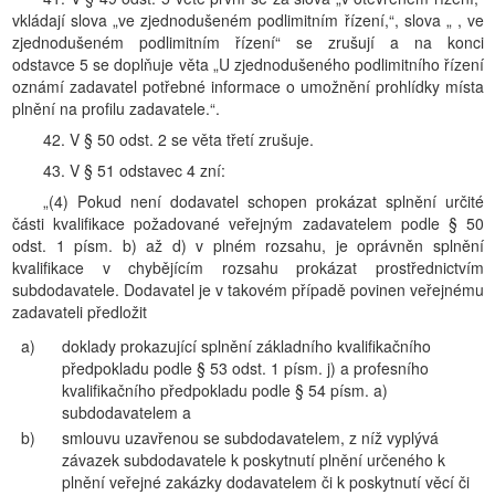
vkládají slova „ve zjednodušeném podlimitním řízení,“, slova „ , ve
zjednodušeném podlimitním řízení“ se zrušují a na konci
odstavce 5 se doplňuje věta „U zjednodušeného podlimitního řízení
oznámí zadavatel potřebné informace o umožnění prohlídky místa
plnění na profilu zadavatele.“.
42. V § 50 odst. 2 se věta třetí zrušuje.
43. V § 51 odstavec 4 zní:
„(4) Pokud není dodavatel schopen prokázat splnění určité
části kvalifikace požadované veřejným zadavatelem podle § 50
odst. 1 písm. b) až d) v plném rozsahu, je oprávněn splnění
kvalifikace v chybějícím rozsahu prokázat prostřednictvím
subdodavatele. Dodavatel je v takovém případě povinen veřejnému
zadavateli předložit
a)
doklady prokazující splnění základního kvalifikačního
předpokladu podle § 53 odst. 1 písm. j) a profesního
kvalifikačního předpokladu podle § 54 písm. a)
subdodavatelem a
b)
smlouvu uzavřenou se subdodavatelem, z níž vyplývá
závazek subdodavatele k poskytnutí plnění určeného k
plnění veřejné zakázky dodavatelem či k poskytnutí věcí či