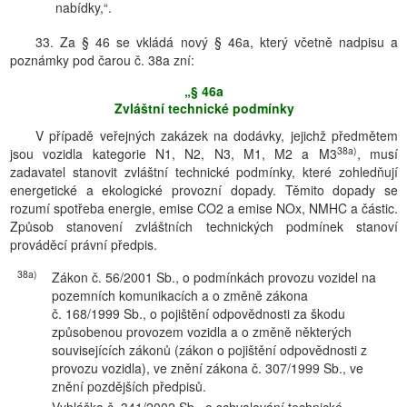
nabídky,“.
33. Za § 46 se vkládá nový § 46a, který včetně nadpisu a
poznámky pod čarou č. 38a zní:
„§ 46a
Zvláštní technické podmínky
V případě veřejných zakázek na dodávky, jejichž předmětem
38a)
jsou vozidla kategorie N1, N2, N3, M1, M2 a M3
, musí
zadavatel stanovit zvláštní technické podmínky, které zohledňují
energetické a ekologické provozní dopady. Těmito dopady se
rozumí spotřeba energie, emise CO2 a emise NOx, NMHC a částic.
Způsob stanovení zvláštních technických podmínek stanoví
prováděcí právní předpis.
38a)
Zákon č. 56/2001 Sb., o podmínkách provozu vozidel na
pozemních komunikacích a o změně zákona
č. 168/1999 Sb., o pojištění odpovědnosti za škodu
způsobenou provozem vozidla a o změně některých
souvisejících zákonů (zákon o pojištění odpovědnosti z
provozu vozidla), ve znění zákona č. 307/1999 Sb., ve
znění pozdějších předpisů.