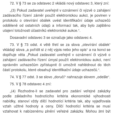
72. V § 73 se za odstavec 2 vkládá nový odstavec 3, který zní:
„(3) Pokud zadavatel uveřejnil v oznámení či výzvě o zahájení
zadávacího řízení záměr použít elektronickou aukci, je povinen v
protokolu o otevírání obálek uvést identifikační údaje uchazečů
odděleně od ostatních údajů a informací tak, aby bylo zajištěno
utajení totožnosti účastníků elektronické aukce.“.
Dosavadní odstavec 3 se označuje jako odstavec 4.
73. V § 73 odst. 4 větě třetí se za slova „otevírání obálek“
vkládají slova „a pořídit si z něj výpis nebo jeho opis“ a na konci se
doplňuje věta „Pokud zadavatel uveřejnil v oznámení či výzvě o
zahájení zadávacího řízení úmysl použít elektronickou aukci, není
oprávněn uchazečům zpřístupnit či umožnit nahlédnout do těch
částí protokolu, které obsahují identifikační údaje uchazečů.“.
74. V § 77 odst. 3 se slovo „doručí“ nahrazuje slovem „odešle“.
75. V § 78 odstavec 4 zní:
„(4) Rozhodne-li se zadavatel pro zadání veřejné zakázky
podle základního hodnotícího kritéria ekonomické výhodnosti
nabídky, stanoví vždy dílčí hodnotící kritéria tak, aby vyjadřovala
vztah užitné hodnoty a ceny. Dílčí hodnotící kritéria se musí
vztahovat k nabízenému plnění veřejné zakázky. Mohou jimi být