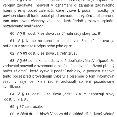
veřejný zadavatel neuvedl v oznámení o zahájení zadávacího
řízení přesný počet zájemců, které vyzve k podání nabídky, je
povinen stanovit tento počet před provedením výběru a písemně o
tom informovat všechny zájemce, kteří řádně prokázali splnění
požadované kvalifikace.“.
60. V § 61 odst. 7 se slova „až 5“ nahrazují slovy „až 6“.
61. V § 61 se na konci textu odstavce 8 doplňují slova „a
pořídit si z protokolu výpis nebo jeho opis“.
62. V § 63 odst. 8 se slova „a třetí“ zrušují.
63. V § 66 se na konci odstavce 5 doplňuje věta „V případě, že
zadavatel neuvedl v oznámení o zahájení zadávacího řízení přesný
počet zájemců, které vyzve k podání nabídky, je povinen stanovit
tento počet před provedením výběru a písemně o tom informovat
všechny zájemce, kteří řádně prokázali splnění požadované
kvalifikace.“.
64. V § 66 odst. 6 se slova „odst. 6 a 7“ nahrazují slovy
„odst. 5, 7 a 8“.
65. § 67 se zrušuje.
66. V části druhé hlavě V se za díl 2 vkládá díl 3, který včetně