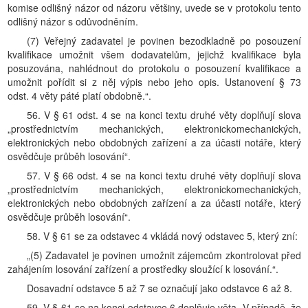
komise odlišný názor od názoru většiny, uvede se v protokolu tento
odlišný názor s odůvodněním.
(7) Veřejný zadavatel je povinen bezodkladně po posouzení
kvalifikace umožnit všem dodavatelům, jejichž kvalifikace byla
posuzována, nahlédnout do protokolu o posouzení kvalifikace a
umožnit pořídit si z něj výpis nebo jeho opis. Ustanovení § 73
odst. 4 věty páté platí obdobně.“.
56. V § 61 odst. 4 se na konci textu druhé věty doplňují slova
„prostřednictvím mechanických, elektronickomechanických,
elektronických nebo obdobných zařízení a za účasti notáře, který
osvědčuje průběh losování“.
57. V § 66 odst. 4 se na konci textu druhé věty doplňují slova
„prostřednictvím mechanických, elektronickomechanických,
elektronických nebo obdobných zařízení a za účasti notáře, který
osvědčuje průběh losování“.
58. V § 61 se za odstavec 4 vkládá nový odstavec 5, který zní:
„(5) Zadavatel je povinen umožnit zájemcům zkontrolovat před
zahájením losování zařízení a prostředky sloužící k losování.“.
Dosavadní odstavce 5 až 7 se označují jako odstavce 6 až 8.
59. V § 61 se na konci odstavce 6 doplňuje věta „V případě, že