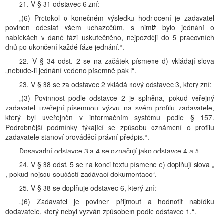
21. V § 31 odstavec 6 zní:
„(6) Protokol o konečném výsledku hodnocení je zadavatel
povinen odeslat všem uchazečům, s nimiž bylo jednání o
nabídkách v dané fázi uskutečněno, nejpozději do 5 pracovních
dnů po ukončení každé fáze jednání.“.
22. V § 34 odst. 2 se na začátek písmene d) vkládají slova
„nebude-li jednání vedeno písemně pak i“.
23. V § 38 se za odstavec 2 vkládá nový odstavec 3, který zní:
„(3) Povinnost podle odstavce 2 je splněna, pokud veřejný
zadavatel uveřejní písemnou výzvu na svém profilu zadavatele,
který byl uveřejněn v informačním systému podle § 157.
Podrobnější podmínky týkající se způsobu oznámení o profilu
zadavatele stanoví prováděcí právní předpis.“.
Dosavadní odstavce 3 a 4 se označují jako odstavce 4 a 5.
24. V § 38 odst. 5 se na konci textu písmene e) doplňují slova „
, pokud nejsou součástí zadávací dokumentace“.
25. V § 38 se doplňuje odstavec 6, který zní:
„(6) Zadavatel je povinen přijmout a hodnotit nabídku
dodavatele, který nebyl vyzván způsobem podle odstavce 1.“.