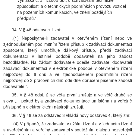
Vyhláška č. 341/2002 Sb., o schvalování technické
způsobilosti a o technických podmínkách provozu vozidel
na pozemních komunikacích, ve znění pozdějších
předpisů.“.
34. V § 48 odstavec 1 zní:
„(1) Neposkytne-li zadavatel v otevřeném řízení nebo ve
zjednodušeném podlimitním řízení přístup k zadávací dokumentaci
způsobem, který umožňuje dálkový přístup, předá zadávací
dokumentaci v listinné podobě dodavateli na jeho žádost
bezodkladně. Na žádost dodavatele odešle zadavatel dodavateli
zadávací dokumentaci v elektronické podobě v otevřeném řízení
nejpozději do 6 dnů a ve zjednodušeném podlimitním řízení
nejpozději do 2 pracovních dnů ode dne doručení písemné žádosti
dodavatele.“.
35. V § 48 odst. 2 se věta první zrušuje a ve větě druhé se
slova „ , pokud byla zadávací dokumentace umístěna na veřejně
přístupném elektronickém nástroji“ zrušují.
36. V § 48 se za odstavec 3 vkládá nový odstavec 4, který zní:
„(4) V případě, že zadavatel v užším řízení a v jednacím řízení
s uveřejněním a veřejný zadavatel v soutěžním dialogu nezveřejnil