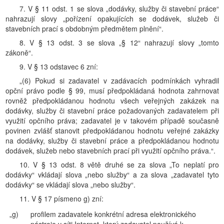
7. V § 11 odst. 1 se slova „dodávky, služby či stavební práce“
nahrazují slovy „pořízení opakujících se dodávek, služeb či
stavebních prací s obdobným předmětem plnění“.
8. V § 13 odst. 3 se slova „§ 12“ nahrazují slovy „tomto
zákoně“.
9. V § 13 odstavec 6 zní:
„(6) Pokud si zadavatel v zadávacích podmínkách vyhradil
opční právo podle § 99, musí předpokládaná hodnota zahrnovat
rovněž předpokládanou hodnotu všech veřejných zakázek na
dodávky, služby či stavební práce požadovaných zadavatelem při
využití opčního práva; zadavatel je v takovém případě současně
povinen zvlášť stanovit předpokládanou hodnotu veřejné zakázky
na dodávky, služby či stavební práce a předpokládanou hodnotu
dodávek, služeb nebo stavebních prací při využití opčního práva.“.
10. V § 13 odst. 8 větě druhé se za slova „To neplatí pro
dodávky“ vkládají slova „nebo služby“ a za slova „zadavatel tyto
dodávky“ se vkládají slova „nebo služby“.
11. V § 17 písmeno g) zní:
„g)
profilem zadavatele konkrétní adresa elektronického