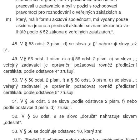
pracovali u zadavatele a byli v pozici s rozhodovací
pravomocí pro rozhodování o veřejných zakázkách a
m)
který, má-li formu akciové společnosti, má vydány pouze
akcie na jméno a předložil aktuální seznam akcionářů ve
lhůtě podle § 52 zákona o veřejných zakázkách.“.
48. V § 53 odst. 2 písm. d) se slova „a j)“ nahrazují slovy „až
l)“.
49. V § 56 odst. 1 písm. c) a § 56 odst. 2 písm. c) se slova „ ;
veřejný zadavatel je oprávněn požadovat rovněž předložení
certifikátu podle odstavce 4“ zrušují.
50. V § 56 odst. 2 písm. f) a § 56 odst. 3 písm. d) se slova „ ;
veřejný zadavatel je oprávněn požadovat rovněž předložení
certifikátu podle odstavce 5“ zrušují.
51. V § 56 odst. 5 se slova „podle odstavce 2 písm. f) nebo
podle odstavce 3 písm. d)“ zrušují.
52. V § 56 odst. 9 se slovo „doručit“ nahrazuje slovem
„odeslat“.
53. V § 56 se doplňuje odstavec 10, který zní:
„(10) Předložil-li zájemce nebo uchazeč v zadávacím řízení