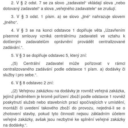
2. V § 2 odst. 7 se za slovo „zadavatel“ vkládají slova „nebo
dotovaný zadavatel“ a slova „veřejného zadavatele“ se zrušují.
3. V § 3 odst. 1 písm. a) se slovo „jiné“ nahrazuje slovem
„jiného“.
4. V § 3 se na konci odstavce 1 doplňuje věta „Uzavřením
písemné smlouvy vzniká centrálnímu zadavateli ve vztahu k
dotčeným zadavatelům oprávnění provádět centralizované
zadávání.“.
5. V § 3 se doplňuje odstavec 5, který zní:
„(5) Centrální zadavatel může pořizovat v rámci
centralizovaného zadávání podle odstavce 1 písm. a) dodávky či
služby i pro sebe.“.
6. V § 8 odstavec 2 zní:
„(2) Veřejnou zakázkou na dodávky je rovněž veřejná zakázka,
jejímž předmětem je kromě pořízení zboží podle odstavce 1 rovněž
poskytnutí služeb nebo stavebních prací spočívajících v umístění,
montáži či uvedení takového zboží do provozu, nejedná-li se o
zhotovení stavby, pokud tyto činnosti nejsou základním účelem
veřejné zakázky, avšak jsou nezbytné ke splnění veřejné zakázky
na dodávky.“.