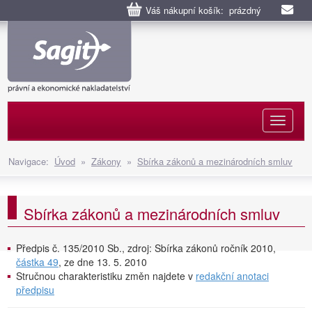
Váš nákupní košík: prázdný
Naviga
Navigace:
Úvod
»
Zákony
»
Sbírka zákonů a mezinárodních smluv
Sbírka zákonů a mezinárodních smluv
Předpis č. 135/2010 Sb., zdroj: Sbírka zákonů ročník 2010,
částka 49
, ze dne 13. 5. 2010
Stručnou charakteristiku změn najdete v
redakční anotaci
předpisu