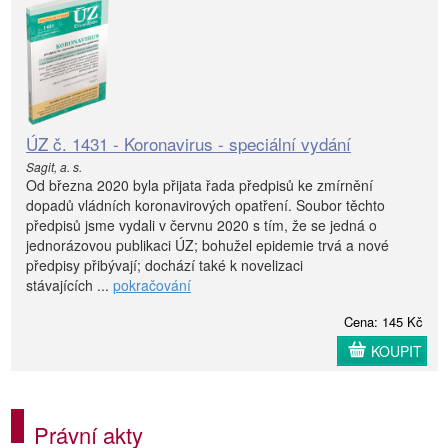
ÚZ č. 1431 - Koronavirus - speciální vydání
Sagit, a. s.
Od března 2020 byla přijata řada předpisů ke zmírnění
dopadů vládních koronavirových opatření. Soubor těchto
předpisů jsme vydali v červnu 2020 s tím, že se jedná o
jednorázovou publikaci ÚZ; bohužel epidemie trvá a nové
předpisy přibývají; dochází také k novelizaci
stávajících ...
pokračování
Cena: 145 Kč
KOUPIT
Právní akty