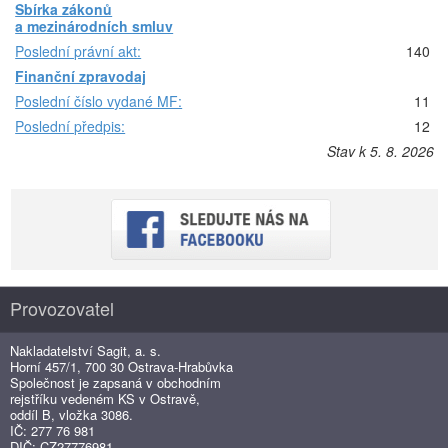
Sbírka zákonů
a mezinárodních smluv
Poslední právní akt:
140
Finanční zpravodaj
Poslední číslo vydané MF:
11
Poslední předpis:
12
Stav k 5. 8. 2026
Provozovatel
Nakladatelství Sagit, a. s.
Horní 457/1, 700 30 Ostrava-Hrabůvka
Společnost je zapsaná v obchodním
rejstříku vedeném KS v Ostravě,
oddíl B, vložka 3086.
IČ: 277 76 981
DIČ: CZ27776981